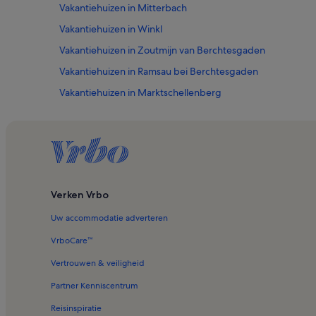
Vakantiehuizen in Mitterbach
Vakantiehuizen in Winkl
Vakantiehuizen in Zoutmijn van Berchtesgaden
Vakantiehuizen in Ramsau bei Berchtesgaden
Vakantiehuizen in Marktschellenberg
Vakantiehuizen in Königssee
Vakantiehuizen in Wimbachklamm
Vakantiehuizen in Engedey
Vakantiehuizen in Nationaal Park Berchtesgaden
Verken Vrbo
Vakantiehuizen in Unterschönau
Uw accommodatie adverteren
Vakantiehuizen in Ramsau
Vakantiehuizen in Berchtesgaden
VrboCare™
Vakantiehuizen in Hintersee
Vertrouwen & veiligheid
Vakantiehuizen in Hotel Zum Turken WWII Bunkers
Partner Kenniscentrum
Huizen in Ramsau bei Berchtesgaden
Reisinspiratie