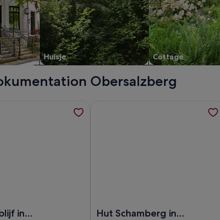
t
Huisje
Cottage
 Dokumentation Obersalzberg
eid - hut met stijl - een hut om te ontspannen , opent in ee
tie over Bergverblijf in Schönau, opent in een nieuw tabblad
Meer informatie over Hut Schamberg
hut met stijl - een hut om te ontspannen
an Bergverblijf in Schönau
Afbeelding van Hut Schamberg in M
ijf in
Hut Schamberg in