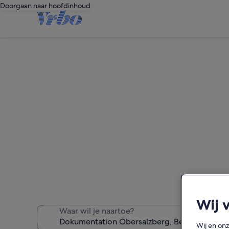
Doorgaan naar hoofdinhoud
Vakantiewoningen
We hebben 3.722 vaka
Wij 
Waar wil je naartoe?
Wij en on