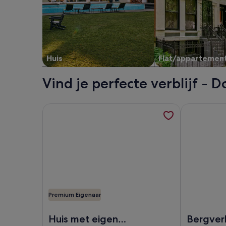
Huis
Flat/appartemen
Vind je perfecte verblijf -
Meer informatie over Huis met eigen kookgelegenh
Meer informa
Premium Eigenaar
Afbeelding van Huis met eigen kookgelegenheid - 
Afbeelding v
Huis met eigen
Bergverbl