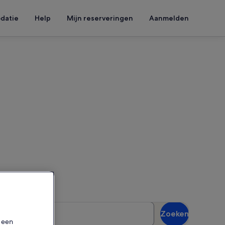
datie
Help
Mijn reserveringen
Aanmelden
tion Obersalzberg
w reisdatums in om de
sten
Zoeken
gasten
p een