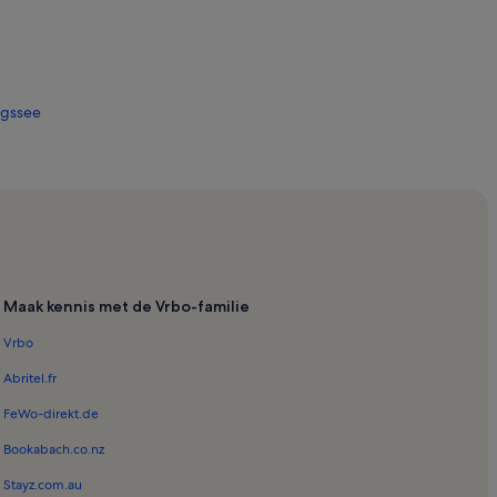
igssee
holomä
Maak kennis met de Vrbo-familie
Vrbo
Abritel.fr
 Sint Sebastiaan
FeWo-direkt.de
Bookabach.co.nz
Stayz.com.au