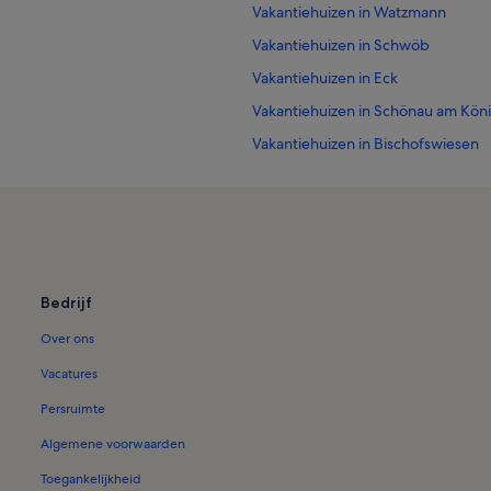
Vakantiehuizen in Watzmann
Vakantiehuizen in Schwöb
Vakantiehuizen in Eck
Vakantiehuizen in Schönau am Kön
Vakantiehuizen in Bischofswiesen
Vakantiehuizen in Schneizlreuth
Vakantiehuizen in Königssee
Vakantiehuizen in Jennerbahn
Vakantiehuizen in Kapelle St. Bart
Bedrijf
Vakantiehuizen in Resten
Over ons
Vakantiehuizen in Untersalzberg II
Vakantiehuizen in Am Etzerschlößl
Vacatures
Vakantiehuizen in Parochiekerk van
Persruimte
Vakantiehuizen in Anzenbach
Algemene voorwaarden
Appartementen in Inzell
Toegankelijkheid