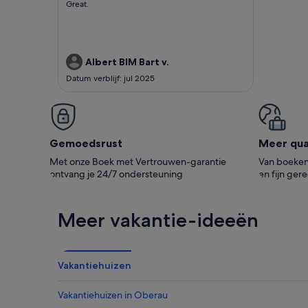
Great.
service minded.
beoordelingen)
Albert BIM Bart v.
Datum verblijf: jul 2025
Gemoedsrust
Meer qual
Met onze Boek met Vertrouwen-garantie
Van boeken 
ontvang je 24/7 ondersteuning
en fijn ger
Meer vakantie-ideeën
Vakantiehuizen
Vakantiehuizen in Oberau