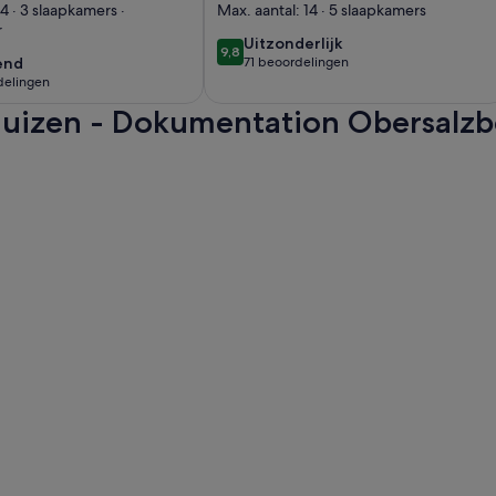
Mühlbach dream
4 · 3 slaapkamers ·
Max. aantal: 14 · 5 slaapkamers
r
'afgelegen' met
uitzonderlijk
Uitzonderlijk
9,8
9,8 op 10
sauna
end
end
71 beoordelingen
(71
delingen
beoordelingen)
huizen - Dokumentation Obersalzb
elingen)
pent in een nieuw tabblad