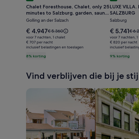
voor
voor
Chalet Foresthouse, Chalet, only 25
LUXE VILLA.
Chalet
LUXE
minutes to Salzburg, garden, sauna,
SALZBURG
Foresthouse,
VILLA.
whirlpol
Golling an der Salzach
Salzburg
Chalet,
BESTE
only
LOCATIE
De
De
€ 4.947
€ 5.741
De
De
€ 5.360
€ 6.
25
prijs
in
prijs
prijs
prijs
voor 7 nachten, 1 chalet
voor 7 nachten, 1 
is
is
was
was
minutes
€ 707 per nacht
SALZBURG
€ 820 per nacht
€ 4.947
€ 5.741
inclusief belastingen en toeslagen
€ 5.360,
inclusief belasti
€ 6.2
to
zie
zie
8% korting
9% korting
Salzburg,
meer
mee
garden,
informatie
infor
over
over
sauna,
Vind verblijven die bij je sti
het
het
whirlpol
standaardtarief.
stand
Zoeken naar huizen
Zoeken naar flats/