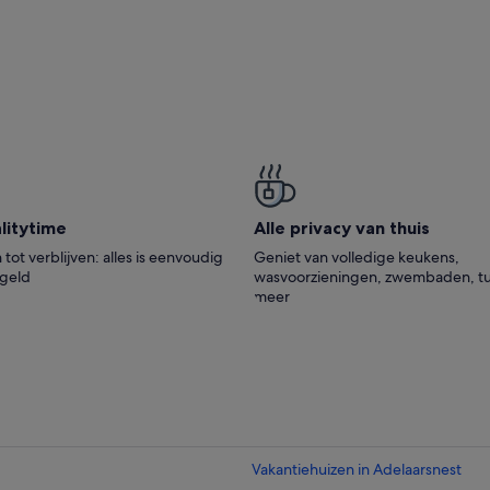
i­ty­time
Alle privacy van thuis
tot verblijven: alles is eenvoudig
Geniet van volledige keukens,
egeld
wasvoorzieningen, zwembaden, tu
meer
Vakantiehuizen in Adelaarsnest