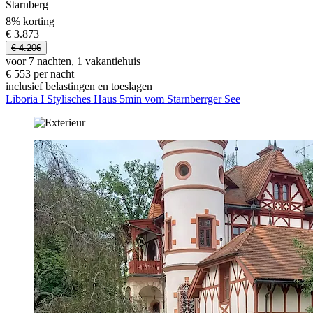
Starnberg
8% korting
€ 3.873
€ 4.206
voor 7 nachten, 1 vakantiehuis
€ 553 per nacht
inclusief belastingen en toeslagen
Liboria I Stylisches Haus 5min vom Starnberrger See