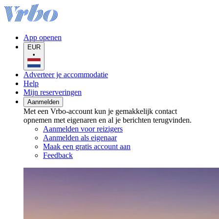
App openen
EUR
•
Adverteer je accommodatie
Help
Mijn reserveringen
Aanmelden
Met een Vrbo-account kun je gemakkelijk contact
opnemen met eigenaren en al je berichten terugvinden.
Aanmelden voor reizigers
Aanmelden als eigenaar
Maak een gratis account aan
Feedback