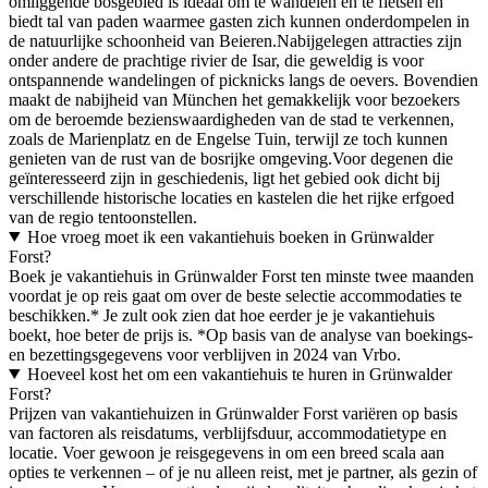
omliggende bosgebied is ideaal om te wandelen en te fietsen en
biedt tal van paden waarmee gasten zich kunnen onderdompelen in
de natuurlijke schoonheid van Beieren.Nabijgelegen attracties zijn
onder andere de prachtige rivier de Isar, die geweldig is voor
ontspannende wandelingen of picknicks langs de oevers. Bovendien
maakt de nabijheid van München het gemakkelijk voor bezoekers
om de beroemde bezienswaardigheden van de stad te verkennen,
zoals de Marienplatz en de Engelse Tuin, terwijl ze toch kunnen
genieten van de rust van de bosrijke omgeving.Voor degenen die
geïnteresseerd zijn in geschiedenis, ligt het gebied ook dicht bij
verschillende historische locaties en kastelen die het rijke erfgoed
van de regio tentoonstellen.
Hoe vroeg moet ik een vakantiehuis boeken in Grünwalder
Forst?
Boek je vakantiehuis in Grünwalder Forst ten minste twee maanden
voordat je op reis gaat om over de beste selectie accommodaties te
beschikken.* Je zult ook zien dat hoe eerder je je vakantiehuis
boekt, hoe beter de prijs is. *Op basis van de analyse van boekings-
en bezettingsgegevens voor verblijven in 2024 van Vrbo.
Hoeveel kost het om een vakantiehuis te huren in Grünwalder
Forst?
Prijzen van vakantiehuizen in Grünwalder Forst variëren op basis
van factoren als reisdatums, verblijfsduur, accommodatietype en
locatie. Voer gewoon je reisgegevens in om een breed scala aan
opties te verkennen – of je nu alleen reist, met je partner, als gezin of