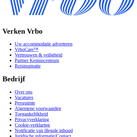
Verken Vrbo
Uw accommodatie adverteren
VrboCare™
Vertrouwen & veiligheid
Partner Kenniscentrum
Reisinspiratie
Bedrijf
Over ons
Vacatures
Persruimte
Algemene voorwaarden
Toegankelijkheid
Privacyverklaring
Cookie-verklaring
Notificatie van illegale inhoud
Juridische informatie/Contact