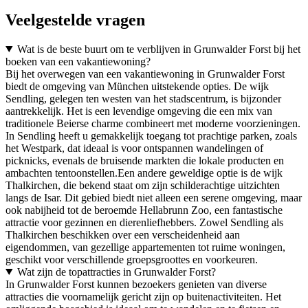
Veelgestelde vragen
Wat is de beste buurt om te verblijven in Grunwalder Forst bij het
boeken van een vakantiewoning?
Bij het overwegen van een vakantiewoning in Grunwalder Forst
biedt de omgeving van München uitstekende opties. De wijk
Sendling, gelegen ten westen van het stadscentrum, is bijzonder
aantrekkelijk. Het is een levendige omgeving die een mix van
traditionele Beierse charme combineert met moderne voorzieningen.
In Sendling heeft u gemakkelijk toegang tot prachtige parken, zoals
het Westpark, dat ideaal is voor ontspannen wandelingen of
picknicks, evenals de bruisende markten die lokale producten en
ambachten tentoonstellen.Een andere geweldige optie is de wijk
Thalkirchen, die bekend staat om zijn schilderachtige uitzichten
langs de Isar. Dit gebied biedt niet alleen een serene omgeving, maar
ook nabijheid tot de beroemde Hellabrunn Zoo, een fantastische
attractie voor gezinnen en dierenliefhebbers. Zowel Sendling als
Thalkirchen beschikken over een verscheidenheid aan
eigendommen, van gezellige appartementen tot ruime woningen,
geschikt voor verschillende groepsgroottes en voorkeuren.
Wat zijn de topattracties in Grunwalder Forst?
In Grunwalder Forst kunnen bezoekers genieten van diverse
attracties die voornamelijk gericht zijn op buitenactiviteiten. Het