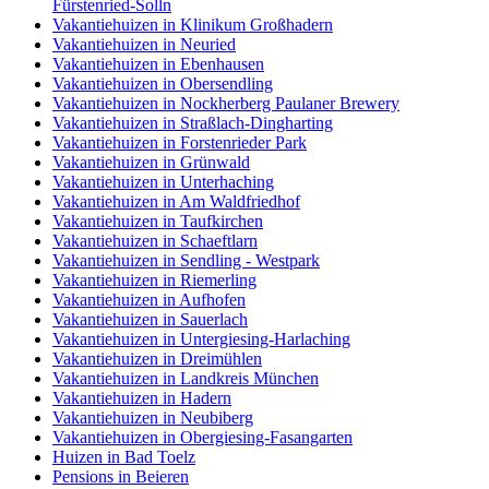
Fürstenried-Solln
Vakantiehuizen in Klinikum Großhadern
Vakantiehuizen in Neuried
Vakantiehuizen in Ebenhausen
Vakantiehuizen in Obersendling
Vakantiehuizen in Nockherberg Paulaner Brewery
Vakantiehuizen in Straßlach-Dingharting
Vakantiehuizen in Forstenrieder Park
Vakantiehuizen in Grünwald
Vakantiehuizen in Unterhaching
Vakantiehuizen in Am Waldfriedhof
Vakantiehuizen in Taufkirchen
Vakantiehuizen in Schaeftlarn
Vakantiehuizen in Sendling - Westpark
Vakantiehuizen in Riemerling
Vakantiehuizen in Aufhofen
Vakantiehuizen in Sauerlach
Vakantiehuizen in Untergiesing-Harlaching
Vakantiehuizen in Dreimühlen
Vakantiehuizen in Landkreis München
Vakantiehuizen in Hadern
Vakantiehuizen in Neubiberg
Vakantiehuizen in Obergiesing-Fasangarten
Huizen in Bad Toelz
Pensions in Beieren