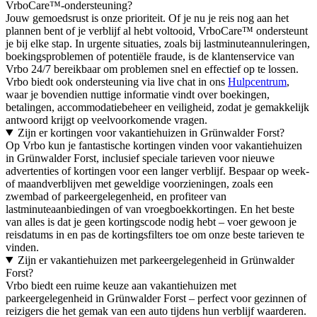
VrboCare™-ondersteuning?
Jouw gemoedsrust is onze prioriteit. Of je nu je reis nog aan het
plannen bent of je verblijf al hebt voltooid, VrboCare™ ondersteunt
je bij elke stap. In urgente situaties, zoals bij lastminuteannuleringen,
boekingsproblemen of potentiële fraude, is de klantenservice van
Vrbo 24/7 bereikbaar om problemen snel en effectief op te lossen.
Vrbo biedt ook ondersteuning via live chat in ons
Hulpcentrum
,
waar je bovendien nuttige informatie vindt over boekingen,
betalingen, accommodatiebeheer en veiligheid, zodat je gemakkelijk
antwoord krijgt op veelvoorkomende vragen.
Zijn er kortingen voor vakantiehuizen in Grünwalder Forst?
Op Vrbo kun je fantastische kortingen vinden voor vakantiehuizen
in Grünwalder Forst, inclusief speciale tarieven voor nieuwe
advertenties of kortingen voor een langer verblijf. Bespaar op week-
of maandverblijven met geweldige voorzieningen, zoals een
zwembad of parkeergelegenheid, en profiteer van
lastminuteaanbiedingen of van vroegboekkortingen. En het beste
van alles is dat je geen kortingscode nodig hebt – voer gewoon je
reisdatums in en pas de kortingsfilters toe om onze beste tarieven te
vinden.
Zijn er vakantiehuizen met parkeergelegenheid in Grünwalder
Forst?
Vrbo biedt een ruime keuze aan vakantiehuizen met
parkeergelegenheid in Grünwalder Forst – perfect voor gezinnen of
reizigers die het gemak van een auto tijdens hun verblijf waarderen.