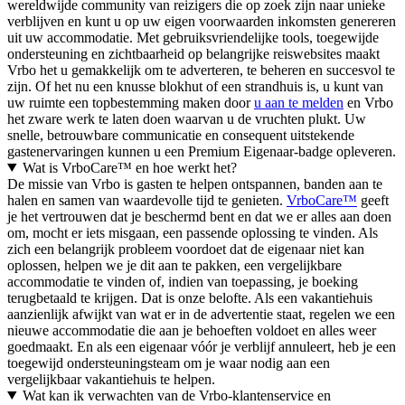
wereldwijde community van reizigers die op zoek zijn naar unieke
verblijven en kunt u op uw eigen voorwaarden inkomsten genereren
uit uw accommodatie. Met gebruiksvriendelijke tools, toegewijde
ondersteuning en zichtbaarheid op belangrijke reiswebsites maakt
Vrbo het u gemakkelijk om te adverteren, te beheren en succesvol te
zijn. Of het nu een knusse blokhut of een strandhuis is, u kunt van
uw ruimte een topbestemming maken door
u aan te melden
en Vrbo
het zware werk te laten doen waarvan u de vruchten plukt. Uw
snelle, betrouwbare communicatie en consequent uitstekende
gastenervaringen kunnen u een Premium Eigenaar-badge opleveren.
Wat is VrboCare™ en hoe werkt het?
De missie van Vrbo is gasten te helpen ontspannen, banden aan te
halen en samen van waardevolle tijd te genieten.
VrboCare™
geeft
je het vertrouwen dat je beschermd bent en dat we er alles aan doen
om, mocht er iets misgaan, een passende oplossing te vinden. Als
zich een belangrijk probleem voordoet dat de eigenaar niet kan
oplossen, helpen we je dit aan te pakken, een vergelijkbare
accommodatie te vinden of, indien van toepassing, je boeking
terugbetaald te krijgen. Dat is onze belofte. Als een vakantiehuis
aanzienlijk afwijkt van wat er in de advertentie staat, regelen we een
nieuwe accommodatie die aan je behoeften voldoet en alles weer
goedmaakt. En als een eigenaar vóór je verblijf annuleert, heb je een
toegewijd ondersteuningsteam om je waar nodig aan een
vergelijkbaar vakantiehuis te helpen.
Wat kan ik verwachten van de Vrbo-klantenservice en