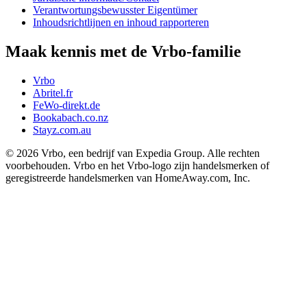
Verantwortungsbewusster Eigentümer
Inhoudsrichtlijnen en inhoud rapporteren
Maak kennis met de Vrbo-familie
Vrbo
Abritel.fr
FeWo-direkt.de
Bookabach.co.nz
Stayz.com.au
© 2026 Vrbo, een bedrijf van Expedia Group. Alle rechten
voorbehouden. Vrbo en het Vrbo-logo zijn handelsmerken of
geregistreerde handelsmerken van HomeAway.com, Inc.