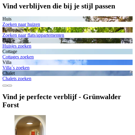
Vind verblijven die bij je stijl passen
Huis
Zoeken naar huizen
Flat/appartement
Zoeken naar flats/appartementen
Huisje
Huisjes zoeken
Cottage
Cottages zoeken
Villa
Villa´s zoeken
Chalet
Chalets zoeken
Vind je perfecte verblijf - Grünwalder
Forst