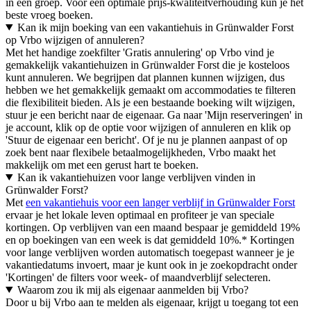
in een groep. Voor een optimale prijs-kwaliteitverhouding kun je het
beste vroeg boeken.
Kan ik mijn boeking van een vakantiehuis in Grünwalder Forst
op Vrbo wijzigen of annuleren?
Met het handige zoekfilter 'Gratis annulering' op Vrbo vind je
gemakkelijk vakantiehuizen in Grünwalder Forst die je kosteloos
kunt annuleren. We begrijpen dat plannen kunnen wijzigen, dus
hebben we het gemakkelijk gemaakt om accommodaties te filteren
die flexibiliteit bieden. Als je een bestaande boeking wilt wijzigen,
stuur je een bericht naar de eigenaar. Ga naar 'Mijn reserveringen' in
je account, klik op de optie voor wijzigen of annuleren en klik op
'Stuur de eigenaar een bericht'. Of je nu je plannen aanpast of op
zoek bent naar flexibele betaalmogelijkheden, Vrbo maakt het
makkelijk om met een gerust hart te boeken.
Kan ik vakantiehuizen voor lange verblijven vinden in
Grünwalder Forst?
Met
een vakantiehuis voor een langer verblijf in Grünwalder Forst
ervaar je het lokale leven optimaal en profiteer je van speciale
kortingen. Op verblijven van een maand bespaar je gemiddeld 19%
en op boekingen van een week is dat gemiddeld 10%.* Kortingen
voor lange verblijven worden automatisch toegepast wanneer je je
vakantiedatums invoert, maar je kunt ook in je zoekopdracht onder
'Kortingen' de filters voor week- of maandverblijf selecteren.
Waarom zou ik mij als eigenaar aanmelden bij Vrbo?
Door u bij Vrbo aan te melden als eigenaar, krijgt u toegang tot een