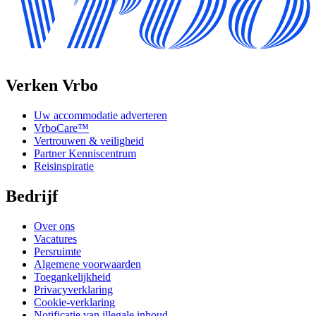
Verken Vrbo
Uw accommodatie adverteren
VrboCare™
Vertrouwen & veiligheid
Partner Kenniscentrum
Reisinspiratie
Bedrijf
Over ons
Vacatures
Persruimte
Algemene voorwaarden
Toegankelijkheid
Privacyverklaring
Cookie-verklaring
Notificatie van illegale inhoud