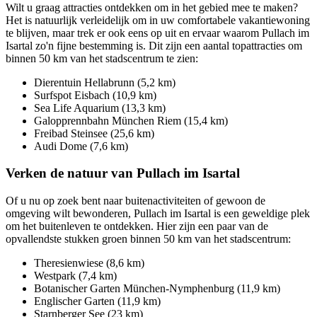
Wilt u graag attracties ontdekken om in het gebied mee te maken?
Het is natuurlijk verleidelijk om in uw comfortabele vakantiewoning
te blijven, maar trek er ook eens op uit en ervaar waarom Pullach im
Isartal zo'n fijne bestemming is. Dit zijn een aantal topattracties om
binnen 50 km van het stadscentrum te zien:
Dierentuin Hellabrunn (5,2 km)
Surfspot Eisbach (10,9 km)
Sea Life Aquarium (13,3 km)
Galopprennbahn München Riem (15,4 km)
Freibad Steinsee (25,6 km)
Audi Dome (7,6 km)
Verken de natuur van Pullach im Isartal
Of u nu op zoek bent naar buitenactiviteiten of gewoon de
omgeving wilt bewonderen, Pullach im Isartal is een geweldige plek
om het buitenleven te ontdekken. Hier zijn een paar van de
opvallendste stukken groen binnen 50 km van het stadscentrum:
Theresienwiese (8,6 km)
Westpark (7,4 km)
Botanischer Garten München-Nymphenburg (11,9 km)
Englischer Garten (11,9 km)
Starnberger See (23 km)