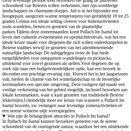
Deze levendige periode trekt bezoekers die graag de pittoreske
schoonheid van Beieren willen verkennen, met zijn weelderige
landschappen en charmante dorpjes. Juli is in het bijzonder een
hoogtepunt, aangezien warme temperaturen van gemiddeld 18 tot 25
graden Celsius een ideale setting creëren voor buitenactiviteiten
zoals wandelen, fietsen en genieten van de plaatselijke
parken.Tijdens deze zomermaanden komt Pullach Im Isartal tot
leven met culturele evenementen en openluchtfestivals, wat het een
ideale keuze maakt voor diegenen die zich willen onderdompelen in
Beierse tradities terwijl ze genieten van het adembenemende
natuurlijke landschap. De nabijgelegen rivier de Isar biedt
mogelijkheden voor ontspannen wandelingen en picknicks,
uitstekend voor zowel gezinnen als stellen.Voor degenen die op
zoek zijn naar een budgetvriendelijkere optie, kan een bezoek in
december een prachtige ervaring zijn. Hoewel het in het laagseizoen
valt, bieden de charme van het winterlandschap en de feestelijke
kerstmarkten een speciale omgeving. Deze rustigere tijd maakt een
vredige verkenning van het gebied mogelijk, inclusief bezoeken aan
lokale kerstmarkten, waar u kunt genieten van traditionele Beierse
lekkernijen.Uiteindelijk moet uw keuze van wanneer u Pullach Im
Isartal bezoekt, uw verlangen naar levendige zomeractiviteiten of
een serene winterse uitje weerspiegelen.
Wat zijn de belangrijkste attracties in Pullach Im Isartal?
In Pullach Im Isartal kunnen bezoekers genieten van de serene
schoonheid van de omringende natuur, waardoor het een uitstekende