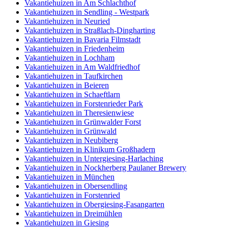
Vakantiehuizen in Am Schlachthof
Vakantiehuizen in Sendling - Westpark
Vakantiehuizen in Neuried
Vakantiehuizen in Straßlach-Dingharting
Vakantiehuizen in Bavaria Filmstadt
Vakantiehuizen in Friedenheim
Vakantiehuizen in Lochham
Vakantiehuizen in Am Waldfriedhof
Vakantiehuizen in Taufkirchen
Vakantiehuizen in Beieren
Vakantiehuizen in Schaeftlarn
Vakantiehuizen in Forstenrieder Park
Vakantiehuizen in Theresienwiese
Vakantiehuizen in Grünwalder Forst
Vakantiehuizen in Grünwald
Vakantiehuizen in Neubiberg
Vakantiehuizen in Klinikum Großhadern
Vakantiehuizen in Untergiesing-Harlaching
Vakantiehuizen in Nockherberg Paulaner Brewery
Vakantiehuizen in München
Vakantiehuizen in Obersendling
Vakantiehuizen in Forstenried
Vakantiehuizen in Obergiesing-Fasangarten
Vakantiehuizen in Dreimühlen
Vakantiehuizen in Giesing