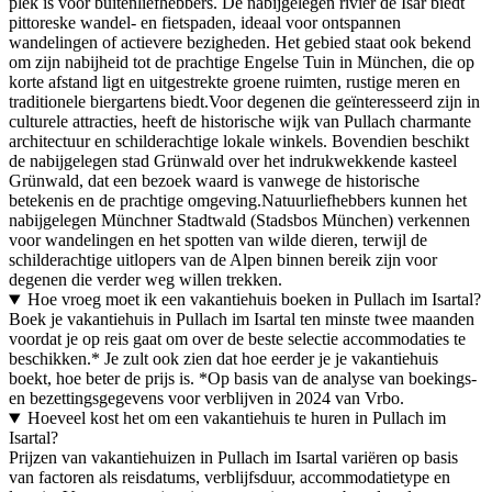
plek is voor buitenliefhebbers. De nabijgelegen rivier de Isar biedt
pittoreske wandel- en fietspaden, ideaal voor ontspannen
wandelingen of actievere bezigheden. Het gebied staat ook bekend
om zijn nabijheid tot de prachtige Engelse Tuin in München, die op
korte afstand ligt en uitgestrekte groene ruimten, rustige meren en
traditionele biergartens biedt.Voor degenen die geïnteresseerd zijn in
culturele attracties, heeft de historische wijk van Pullach charmante
architectuur en schilderachtige lokale winkels. Bovendien beschikt
de nabijgelegen stad Grünwald over het indrukwekkende kasteel
Grünwald, dat een bezoek waard is vanwege de historische
betekenis en de prachtige omgeving.Natuurliefhebbers kunnen het
nabijgelegen Münchner Stadtwald (Stadsbos München) verkennen
voor wandelingen en het spotten van wilde dieren, terwijl de
schilderachtige uitlopers van de Alpen binnen bereik zijn voor
degenen die verder weg willen trekken.
Hoe vroeg moet ik een vakantiehuis boeken in Pullach im Isartal?
Boek je vakantiehuis in Pullach im Isartal ten minste twee maanden
voordat je op reis gaat om over de beste selectie accommodaties te
beschikken.* Je zult ook zien dat hoe eerder je je vakantiehuis
boekt, hoe beter de prijs is. *Op basis van de analyse van boekings-
en bezettingsgegevens voor verblijven in 2024 van Vrbo.
Hoeveel kost het om een vakantiehuis te huren in Pullach im
Isartal?
Prijzen van vakantiehuizen in Pullach im Isartal variëren op basis
van factoren als reisdatums, verblijfsduur, accommodatietype en