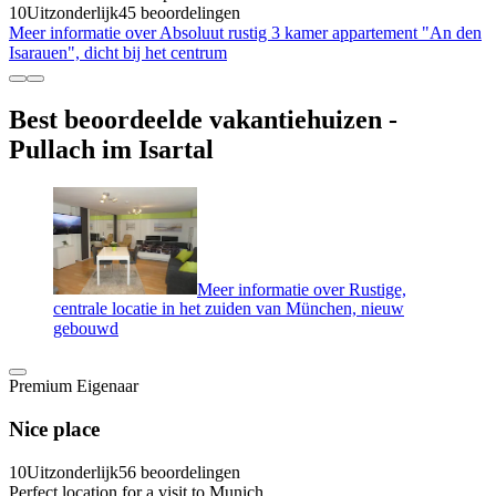
10
Uitzonderlijk
45 beoordelingen
Meer informatie over Absoluut rustig 3 kamer appartement "An den
Isarauen", dicht bij het centrum
Best beoordeelde vakantiehuizen -
Pullach im Isartal
Meer informatie over Rustige,
centrale locatie in het zuiden van München, nieuw
gebouwd
Premium Eigenaar
Nice place
10
Uitzonderlijk
56 beoordelingen
Perfect location for a visit to Munich