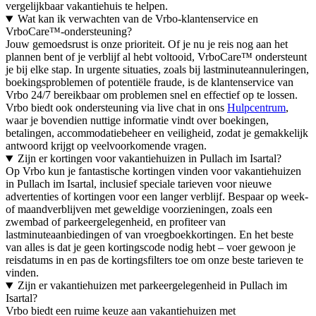
vergelijkbaar vakantiehuis te helpen.
Wat kan ik verwachten van de Vrbo-klantenservice en
VrboCare™-ondersteuning?
Jouw gemoedsrust is onze prioriteit. Of je nu je reis nog aan het
plannen bent of je verblijf al hebt voltooid, VrboCare™ ondersteunt
je bij elke stap. In urgente situaties, zoals bij lastminuteannuleringen,
boekingsproblemen of potentiële fraude, is de klantenservice van
Vrbo 24/7 bereikbaar om problemen snel en effectief op te lossen.
Vrbo biedt ook ondersteuning via live chat in ons
Hulpcentrum
,
waar je bovendien nuttige informatie vindt over boekingen,
betalingen, accommodatiebeheer en veiligheid, zodat je gemakkelijk
antwoord krijgt op veelvoorkomende vragen.
Zijn er kortingen voor vakantiehuizen in Pullach im Isartal?
Op Vrbo kun je fantastische kortingen vinden voor vakantiehuizen
in Pullach im Isartal, inclusief speciale tarieven voor nieuwe
advertenties of kortingen voor een langer verblijf. Bespaar op week-
of maandverblijven met geweldige voorzieningen, zoals een
zwembad of parkeergelegenheid, en profiteer van
lastminuteaanbiedingen of van vroegboekkortingen. En het beste
van alles is dat je geen kortingscode nodig hebt – voer gewoon je
reisdatums in en pas de kortingsfilters toe om onze beste tarieven te
vinden.
Zijn er vakantiehuizen met parkeergelegenheid in Pullach im
Isartal?
Vrbo biedt een ruime keuze aan vakantiehuizen met