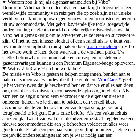
Waarom zou ik mij als eigenaar aanmelden bij Vrbo?
Door u bij Vrbo aan te melden als eigenaar, krijgt u toegang tot een
wereldwijde community van reizigers die op zoek zijn naar unieke
verblijven en kunt u op uw eigen voorwaarden inkomsten genereren
uit uw accommodatie. Met gebruiksvriendelijke tools, toegewijde
ondersteuning en zichtbaarheid op belangrijke reiswebsites maakt
Vrbo het u gemakkelijk om te adverteren, te beheren en succesvol te
zijn. Of het nu een knusse blokhut of een strandhuis is, u kunt van
uw ruimte een topbestemming maken door
u aan te melden
en Vrbo
het zware werk te laten doen waarvan u de vruchten plukt. Uw
snelle, betrouwbare communicatie en consequent uitstekende
gastenervaringen kunnen u een Premium Eigenaar-badge opleveren.
Wat is VrboCare™ en hoe werkt het?
De missie van Vrbo is gasten te helpen ontspannen, banden aan te
halen en samen van waardevolle tijd te genieten.
VrboCare™
geeft
je het vertrouwen dat je beschermd bent en dat we er alles aan doen
om, mocht er iets misgaan, een passende oplossing te vinden. Als
zich een belangrijk probleem voordoet dat de eigenaar niet kan
oplossen, helpen we je dit aan te pakken, een vergelijkbare
accommodatie te vinden of, indien van toepassing, je boeking
terugbetaald te krijgen. Dat is onze belofte. Als een vakantiehuis
aanzienlijk afwijkt van wat er in de advertentie staat, regelen we een
nieuwe accommodatie die aan je behoeften voldoet en alles weer
goedmaakt. En als een eigenaar vóór je verblijf annuleert, heb je een
toegewijd ondersteuningsteam om je waar nodig aan een