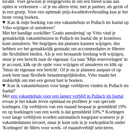
locatie. Voer gewoon je reisgegevens in om een breed scala aan
opties te verkennen – of je nu alleen reist, met je partner, als gezin of
in een groep. Voor een optimale prijs-kwaliteitverhouding kun je het
beste vroeg boeken.
Kan ik mijn boeking van een vakantiehuis in Pullach im Isartal op
Vrbo wijzigen of annuleren?
Met het handige zoekfilter 'Gratis annulering' op Vrbo vind je
gemakkelijk vakantiehuizen in Pullach im Isartal die je kosteloos
kunt annuleren. We begrijpen dat plannen kunnen wijzigen, dus
hebben we het gemakkelijk gemaakt om accommodaties te filteren
die flexibiliteit bieden. Als je een bestaande boeking wilt wijzigen,
stuur je een bericht naar de eigenaar. Ga naar 'Mijn reserveringen' in
je account, klik op de optie voor wijzigen of annuleren en klik op
'Stuur de eigenaar een bericht'. Of je nu je plannen aanpast of op
zoek bent naar flexibele betaalmogelijkheden, Vrbo maakt het
makkelijk om met een gerust hart te boeken.
Kan ik vakantiehuizen voor lange verblijven vinden in Pullach im
Isartal?
Met
een vakantiehuis voor een langer verblijf in Pullach im Isartal
ervaar je het lokale leven optimaal en profiteer je van speciale
kortingen. Op verblijven van een maand bespaar je gemiddeld 19%
en op boekingen van een week is dat gemiddeld 10%.* Kortingen
voor lange verblijven worden automatisch toegepast wanneer je je
vakantiedatums invoert, maar je kunt ook in je zoekopdracht onder
'Kortingen' de filters voor week- of maandverblijf selecteren.