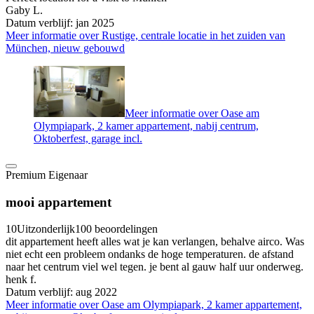
Gaby L.
Datum verblijf: jan 2025
Meer informatie over Rustige, centrale locatie in het zuiden van
München, nieuw gebouwd
Meer informatie over Oase am
Olympiapark, 2 kamer appartement, nabij centrum,
Oktoberfest, garage incl.
Premium Eigenaar
mooi appartement
10
Uitzonderlijk
100 beoordelingen
dit appartement heeft alles wat je kan verlangen, behalve airco. Was
niet echt een probleem ondanks de hoge temperaturen. de afstand
naar het centrum viel wel tegen. je bent al gauw half uur onderweg.
henk f.
Datum verblijf: aug 2022
Meer informatie over Oase am Olympiapark, 2 kamer appartement,