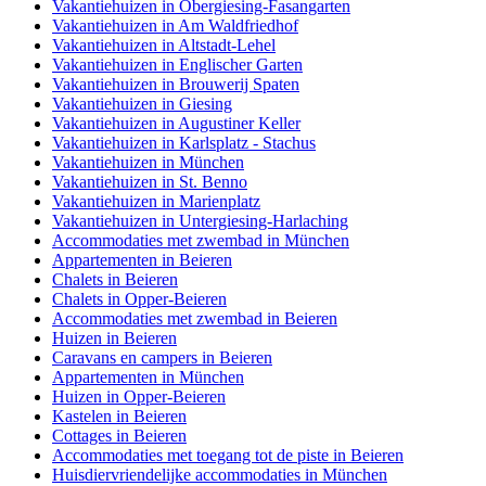
Vakantiehuizen in Obergiesing-Fasangarten
Vakantiehuizen in Am Waldfriedhof
Vakantiehuizen in Altstadt-Lehel
Vakantiehuizen in Englischer Garten
Vakantiehuizen in Brouwerij Spaten
Vakantiehuizen in Giesing
Vakantiehuizen in Augustiner Keller
Vakantiehuizen in Karlsplatz - Stachus
Vakantiehuizen in München
Vakantiehuizen in St. Benno
Vakantiehuizen in Marienplatz
Vakantiehuizen in Untergiesing-Harlaching
Accommodaties met zwembad in München
Appartementen in Beieren
Chalets in Beieren
Chalets in Opper-Beieren
Accommodaties met zwembad in Beieren
Huizen in Beieren
Caravans en campers in Beieren
Appartementen in München
Huizen in Opper-Beieren
Kastelen in Beieren
Cottages in Beieren
Accommodaties met toegang tot de piste in Beieren
Huisdiervriendelijke accommodaties in München