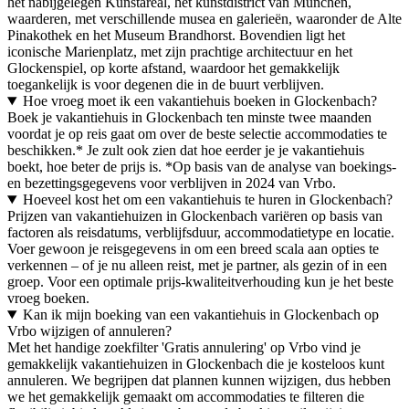
het nabijgelegen Kunstareal, het kunstdistrict van München,
waarderen, met verschillende musea en galerieën, waaronder de Alte
Pinakothek en het Museum Brandhorst. Bovendien ligt het
iconische Marienplatz, met zijn prachtige architectuur en het
Glockenspiel, op korte afstand, waardoor het gemakkelijk
toegankelijk is voor degenen die in de buurt verblijven.
Hoe vroeg moet ik een vakantiehuis boeken in Glockenbach?
Boek je vakantiehuis in Glockenbach ten minste twee maanden
voordat je op reis gaat om over de beste selectie accommodaties te
beschikken.* Je zult ook zien dat hoe eerder je je vakantiehuis
boekt, hoe beter de prijs is. *Op basis van de analyse van boekings-
en bezettingsgegevens voor verblijven in 2024 van Vrbo.
Hoeveel kost het om een vakantiehuis te huren in Glockenbach?
Prijzen van vakantiehuizen in Glockenbach variëren op basis van
factoren als reisdatums, verblijfsduur, accommodatietype en locatie.
Voer gewoon je reisgegevens in om een breed scala aan opties te
verkennen – of je nu alleen reist, met je partner, als gezin of in een
groep. Voor een optimale prijs-kwaliteitverhouding kun je het beste
vroeg boeken.
Kan ik mijn boeking van een vakantiehuis in Glockenbach op
Vrbo wijzigen of annuleren?
Met het handige zoekfilter 'Gratis annulering' op Vrbo vind je
gemakkelijk vakantiehuizen in Glockenbach die je kosteloos kunt
annuleren. We begrijpen dat plannen kunnen wijzigen, dus hebben
we het gemakkelijk gemaakt om accommodaties te filteren die