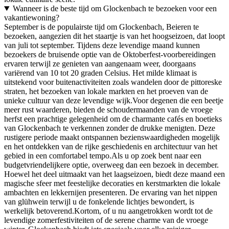
Wanneer is de beste tijd om Glockenbach te bezoeken voor een
vakantiewoning?
September is de populairste tijd om Glockenbach, Beieren te
bezoeken, aangezien dit het staartje is van het hoogseizoen, dat loopt
van juli tot september. Tijdens deze levendige maand kunnen
bezoekers de bruisende optie van de Oktoberfest-voorbereidingen
ervaren terwijl ze genieten van aangenaam weer, doorgaans
variërend van 10 tot 20 graden Celsius. Het milde klimaat is
uitstekend voor buitenactiviteiten zoals wandelen door de pittoreske
straten, het bezoeken van lokale markten en het proeven van de
unieke cultuur van deze levendige wijk.Voor degenen die een beetje
meer rust waarderen, bieden de schoudermaanden van de vroege
herfst een prachtige gelegenheid om de charmante cafés en boetieks
van Glockenbach te verkennen zonder de drukke menigten. Deze
rustigere periode maakt ontspannen bezienswaardigheden mogelijk
en het ontdekken van de rijke geschiedenis en architectuur van het
gebied in een comfortabel tempo.Als u op zoek bent naar een
budgetvriendelijkere optie, overweeg dan een bezoek in december.
Hoewel het deel uitmaakt van het laagseizoen, biedt deze maand een
magische sfeer met feestelijke decoraties en kerstmarkten die lokale
ambachten en lekkernijen presenteren. De ervaring van het nippen
van glühwein terwijl u de fonkelende lichtjes bewondert, is
werkelijk betoverend.Kortom, of u nu aangetrokken wordt tot de
levendige zomerfestiviteiten of de serene charme van de vroege