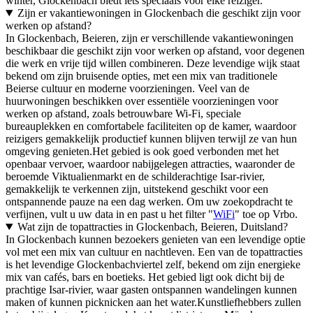
winter, Glockenbach biedt iets speciaals voor elke reiziger.
Zijn er vakantiewoningen in Glockenbach die geschikt zijn voor
werken op afstand?
In Glockenbach, Beieren, zijn er verschillende vakantiewoningen
beschikbaar die geschikt zijn voor werken op afstand, voor degenen
die werk en vrije tijd willen combineren. Deze levendige wijk staat
bekend om zijn bruisende opties, met een mix van traditionele
Beierse cultuur en moderne voorzieningen. Veel van de
huurwoningen beschikken over essentiële voorzieningen voor
werken op afstand, zoals betrouwbare Wi-Fi, speciale
bureauplekken en comfortabele faciliteiten op de kamer, waardoor
reizigers gemakkelijk productief kunnen blijven terwijl ze van hun
omgeving genieten.Het gebied is ook goed verbonden met het
openbaar vervoer, waardoor nabijgelegen attracties, waaronder de
beroemde Viktualienmarkt en de schilderachtige Isar-rivier,
gemakkelijk te verkennen zijn, uitstekend geschikt voor een
ontspannende pauze na een dag werken. Om uw zoekopdracht te
verfijnen, vult u uw data in en past u het filter "
WiFi
" toe op Vrbo.
Wat zijn de topattracties in Glockenbach, Beieren, Duitsland?
In Glockenbach kunnen bezoekers genieten van een levendige optie
vol met een mix van cultuur en nachtleven. Een van de topattracties
is het levendige Glockenbachviertel zelf, bekend om zijn energieke
mix van cafés, bars en boetieks. Het gebied ligt ook dicht bij de
prachtige Isar-rivier, waar gasten ontspannen wandelingen kunnen
maken of kunnen picknicken aan het water.Kunstliefhebbers zullen