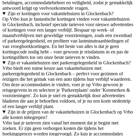
betalingen, accommodatiebeheer en veiligheid, zodat je gemakkelijk
antwoord krijgt op veelvoorkomende vragen.
Zijn er kortingen voor vakantiehuizen in Glockenbach?
Op Vrbo kun je fantastische kortingen vinden voor vakantiehuizen
in Glockenbach, inclusief speciale tarieven voor nieuwe advertenties
of kortingen voor een langer verblijf. Bespaar op week- of
maandverblijven met geweldige voorzieningen, zoals een zwembad
of parkeergelegenheid, en profiteer van lastminuteaanbiedingen of
van vroegboekkortingen. En het beste van alles is dat je geen
kortingscode nodig hebt – voer gewoon je reisdatums in en pas de
kortingsfilters toe om onze beste tarieven te vinden.
Zijn er vakantiehuizen met parkeergelegenheid in Glockenbach?
Vrbo biedt een ruime keuze aan vakantiehuizen met
parkeergelegenheid in Glockenbach – perfect voor gezinnen of
reizigers die het gemak van een auto tijdens hun verblijf waarderen.
Om deze accommodaties te vinden, voer je op Vrbo gewoon je
reisgegevens in en selecteer je 'Parkeerplaats' onder 'Kenmerken &
voorzieningen'. Zo kun je snel en gemakkelijk door advertenties
bladeren die aan je behoeften voldoen, of je nu een korte stedentrip
of een langer verblijf plant.
Zijn in de prijzen van de vakantiehuizen in Glockenbach op Vrbo
alle kosten inbegrepen?
Vrbo laat je tarieven zien vanaf het moment dat je begint met
zoeken. Er zijn geen verborgen kosten die tijdens het
boekingsproces worden toegevoegd. Zo kun je accommodaties