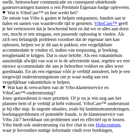
snelle, betrouwbare communicatie en consequent uitstekende
gastenervaringen kunnen u een Premium Eigenaar-badge opleveren.
Wat is VrboCare™ en hoe werkt het?
De missie van Vrbo is gasten te helpen ontspannen, banden aan te
halen en samen van waardevolle tijd te genieten.
VrboCare™
geeft
je het vertrouwen dat je beschermd bent en dat we er alles aan doen
om, mocht er iets misgaan, een passende oplossing te vinden. Als
zich een belangrijk probleem voordoet dat de eigenaar niet kan
oplossen, helpen we je dit aan te pakken, een vergelijkbare
accommodatie te vinden of, indien van toepassing, je boeking
terugbetaald te krijgen. Dat is onze belofte. Als een vakantiehuis
aanzienlijk afwijkt van wat er in de advertentie staat, regelen we een
nieuwe accommodatie die aan je behoeften voldoet en alles weer
goedmaakt. En als een eigenaar vóór je verblijf annuleert, heb je een
toegewijd ondersteuningsteam om je waar nodig aan een
vergelijkbaar vakantiehuis te helpen.
Wat kan ik verwachten van de Vrbo-klantenservice en
VrboCare™-ondersteuning?
Jouw gemoedsrust is onze prioriteit. Of je nu je reis nog aan het
plannen bent of je verblijf al hebt voltooid, VrboCare™ ondersteunt
je bij elke stap. In urgente situaties, zoals bij lastminuteannuleringen,
boekingsproblemen of potentiële fraude, is de klantenservice van
Vrbo 24/7 bereikbaar om problemen snel en effectief op te lossen.
Vrbo biedt ook ondersteuning via live chat in ons
Hulpcentrum
,
waar je bovendien nuttige informatie vindt over boekingen,