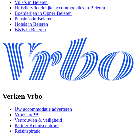
Villa’s in Beieren
Huisdiervriendelijke accommodaties in Beieren
Boerderijen in Opper-Beieren
Pensions in Beieren
Hotels in Beieren
B&B in Beieren
Verken Vrbo
Uw accommodatie adverteren
VrboCare™
Vertrouwen & veiligheid
Partner Kenniscentrum
Reisinspiratie