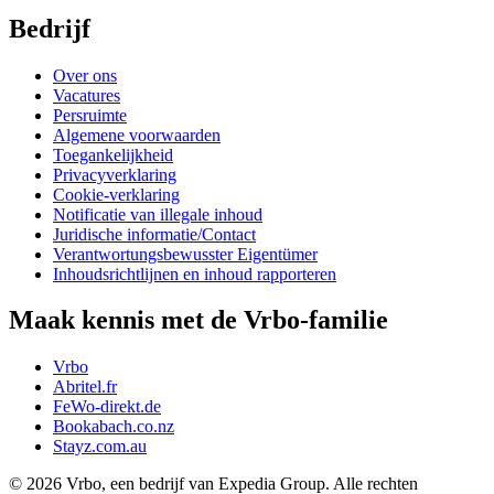
Bedrijf
Over ons
Vacatures
Persruimte
Algemene voorwaarden
Toegankelijkheid
Privacyverklaring
Cookie-verklaring
Notificatie van illegale inhoud
Juridische informatie/Contact
Verantwortungsbewusster Eigentümer
Inhoudsrichtlijnen en inhoud rapporteren
Maak kennis met de Vrbo-familie
Vrbo
Abritel.fr
FeWo-direkt.de
Bookabach.co.nz
Stayz.com.au
© 2026 Vrbo, een bedrijf van Expedia Group. Alle rechten