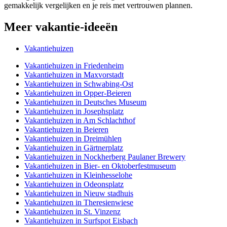
gemakkelijk vergelijken en je reis met vertrouwen plannen.
Meer vakantie-ideeën
Vakantiehuizen
Vakantiehuizen in Friedenheim
Vakantiehuizen in Maxvorstadt
Vakantiehuizen in Schwabing-Ost
Vakantiehuizen in Opper-Beieren
Vakantiehuizen in Deutsches Museum
Vakantiehuizen in Josephsplatz
Vakantiehuizen in Am Schlachthof
Vakantiehuizen in Beieren
Vakantiehuizen in Dreimühlen
Vakantiehuizen in Gärtnerplatz
Vakantiehuizen in Nockherberg Paulaner Brewery
Vakantiehuizen in Bier- en Oktoberfestmuseum
Vakantiehuizen in Kleinhesselohe
Vakantiehuizen in Odeonsplatz
Vakantiehuizen in Nieuw stadhuis
Vakantiehuizen in Theresienwiese
Vakantiehuizen in St. Vinzenz
Vakantiehuizen in Surfspot Eisbach