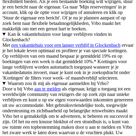
flexibiliteit bieden. Als je een bestaande boeking wilt wijzigen, stuur
je een bericht naar de eigenaar. Ga naar 'Mijn reserveringen' in je
account, klik op de optie voor wijzigen of annuleren en klik op
'Stuur de eigenaar een bericht'. Of je nu je plannen aanpast of op
zoek bent naar flexibele betaalmogelijkheden, Vrbo maakt het
makkelijk om met een gerust hart te boeken.
Kan ik vakantiehuizen voor lange verblijven vinden in
Glockenbach?
Met
een vakantiehuis voor een langer verblijf in Glockenbach
ervaar
je het lokale leven optimaal en profiteer je van speciale kortingen.
Op verblijven van een maand bespaar je gemiddeld 19% en op
boekingen van een week is dat gemiddeld 10%.* Kortingen voor
lange verblijven worden automatisch toegepast wanneer je je
vakantiedatums invoert, maar je kunt ook in je zoekopdracht onder
'Kortingen' de filters voor week- of maandverblijf selecteren.
Waarom zou ik mij als eigenaar aanmelden bij Vrbo?
Door u bij Vrbo
aan te melden
als eigenaar, krijgt u toegang tot een
wereldwijde community van reizigers die op zoek zijn naar unieke
verblijven en kunt u op uw eigen voorwaarden inkomsten genereren
uit uw accommodatie. Met gebruiksvriendelijke tools, toegewijde
ondersteuning en zichtbaarheid op belangrijke reiswebsites maakt
Vrbo het u gemakkelijk om te adverteren, te beheren en succesvol te
zijn. Of het nu een knusse blokhut of een strandhuis is, u kunt van
uw ruimte een topbestemming maken door u aan te melden en Vrbo
het zware werk te laten doen waarvan u de vruchten plukt. Uw