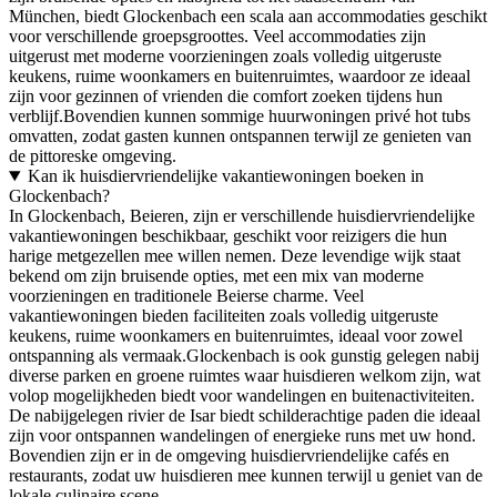
München, biedt Glockenbach een scala aan accommodaties geschikt
voor verschillende groepsgroottes. Veel accommodaties zijn
uitgerust met moderne voorzieningen zoals volledig uitgeruste
keukens, ruime woonkamers en buitenruimtes, waardoor ze ideaal
zijn voor gezinnen of vrienden die comfort zoeken tijdens hun
verblijf.Bovendien kunnen sommige huurwoningen privé hot tubs
omvatten, zodat gasten kunnen ontspannen terwijl ze genieten van
de pittoreske omgeving.
Kan ik huisdiervriendelijke vakantiewoningen boeken in
Glockenbach?
In Glockenbach, Beieren, zijn er verschillende huisdiervriendelijke
vakantiewoningen beschikbaar, geschikt voor reizigers die hun
harige metgezellen mee willen nemen. Deze levendige wijk staat
bekend om zijn bruisende opties, met een mix van moderne
voorzieningen en traditionele Beierse charme. Veel
vakantiewoningen bieden faciliteiten zoals volledig uitgeruste
keukens, ruime woonkamers en buitenruimtes, ideaal voor zowel
ontspanning als vermaak.Glockenbach is ook gunstig gelegen nabij
diverse parken en groene ruimtes waar huisdieren welkom zijn, wat
volop mogelijkheden biedt voor wandelingen en buitenactiviteiten.
De nabijgelegen rivier de Isar biedt schilderachtige paden die ideaal
zijn voor ontspannen wandelingen of energieke runs met uw hond.
Bovendien zijn er in de omgeving huisdiervriendelijke cafés en
restaurants, zodat uw huisdieren mee kunnen terwijl u geniet van de
lokale culinaire scene.