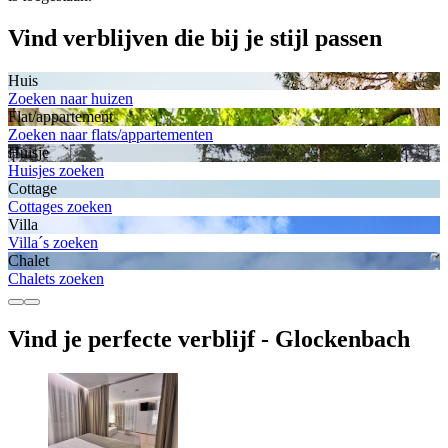
Vind verblijven die bij je stijl passen
Huis
Zoeken naar huizen
Flat/appartement
Zoeken naar flats/appartementen
Huisje
Huisjes zoeken
Cottage
Cottages zoeken
Villa
Villa´s zoeken
Chalet
Chalets zoeken
Vind je perfecte verblijf - Glockenbach