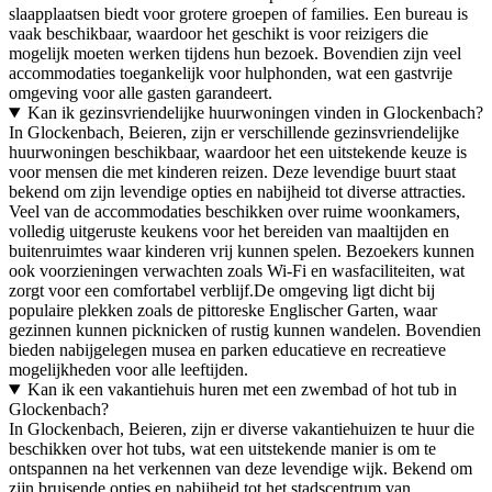
slaapplaatsen biedt voor grotere groepen of families. Een bureau is
vaak beschikbaar, waardoor het geschikt is voor reizigers die
mogelijk moeten werken tijdens hun bezoek. Bovendien zijn veel
accommodaties toegankelijk voor hulphonden, wat een gastvrije
omgeving voor alle gasten garandeert.
Kan ik gezinsvriendelijke huurwoningen vinden in Glockenbach?
In Glockenbach, Beieren, zijn er verschillende gezinsvriendelijke
huurwoningen beschikbaar, waardoor het een uitstekende keuze is
voor mensen die met kinderen reizen. Deze levendige buurt staat
bekend om zijn levendige opties en nabijheid tot diverse attracties.
Veel van de accommodaties beschikken over ruime woonkamers,
volledig uitgeruste keukens voor het bereiden van maaltijden en
buitenruimtes waar kinderen vrij kunnen spelen. Bezoekers kunnen
ook voorzieningen verwachten zoals Wi-Fi en wasfaciliteiten, wat
zorgt voor een comfortabel verblijf.De omgeving ligt dicht bij
populaire plekken zoals de pittoreske Englischer Garten, waar
gezinnen kunnen picknicken of rustig kunnen wandelen. Bovendien
bieden nabijgelegen musea en parken educatieve en recreatieve
mogelijkheden voor alle leeftijden.
Kan ik een vakantiehuis huren met een zwembad of hot tub in
Glockenbach?
In Glockenbach, Beieren, zijn er diverse vakantiehuizen te huur die
beschikken over hot tubs, wat een uitstekende manier is om te
ontspannen na het verkennen van deze levendige wijk. Bekend om
zijn bruisende opties en nabijheid tot het stadscentrum van