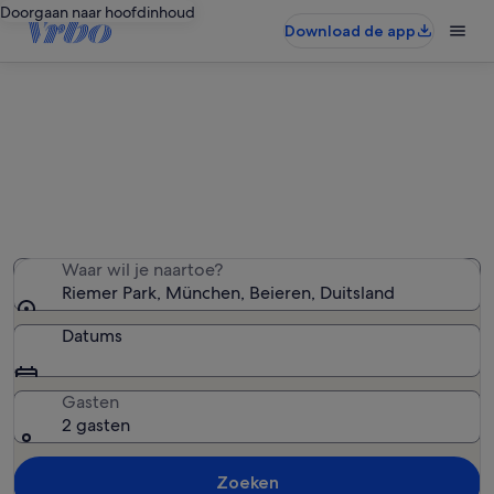
Doorgaan naar hoofdinhoud
Download de app
Vakantiewoningen in de buurt van
Riemer Park
We hebben 357 vakantiewoningen gevonden — voer
uw reisdatums in om de beschikbaarheid te zien
Waar wil je naartoe?
Riemer Park, München, Beieren, Duitsland
Datums
Gasten
2 gasten
Zoeken