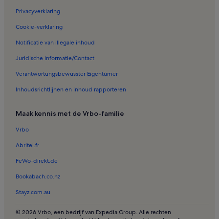
Vakantiehuizen in Aschheim
Privacyverklaring
Vakantiehuizen in Grasbrunn
Cookie-verklaring
Vakantiehuizen in Englischer Garten
Notificatie van illegale inhoud
Vakantiehuizen in Kirchheim bei München
Juridische informatie/Contact
Vakantiehuizen in Berg am Laim
Verantwortungsbewusster Eigentümer
Vakantiehuizen in Riem Arcaden Shopping Center
Inhoudsrichtlijnen en inhoud rapporteren
Vakantiehuizen in Riemerling
Vakantiehuizen in Obergiesing-Fasangarten
Maak kennis met de Vrbo-familie
Accommodaties met zwembad in München
Vrbo
Huisdiervriendelijke accommodaties in Beieren
Abritel.fr
Accommodaties met zwembad in Beieren
FeWo-direkt.de
Huizen in Opper-Beieren
Bookabach.co.nz
Kastelen in Beieren
Stayz.com.au
Cottages in Beieren
Chalets in Opper-Beieren
© 2026 Vrbo, een bedrijf van Expedia Group. Alle rechten