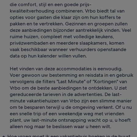
die comfort, stijl en een goede prijs-
kwaliteitverhouding combineren. Vrbo biedt tal van
opties voor gasten die klaar zijn om hun koffers te
pakken en te vertrekken. Gezinnen en groepen zullen
deze aanbiedingen bijzonder aantrekkelijk vinden. Veel
ruime huizen, compleet met volledige keukens,
privézwembaden en meerdere slaapkamers, komen
vaak beschikbaar wanneer verhuurders openstaande
data op hun kalender willen vullen.
Het vinden van deze accommodaties is eenvoudig.
Voer gewoon uw bestemming en reisdata in en gebruik
vervolgens de filters "Last Minute" of "Kortingen" van
Vrbo om de beste aanbiedingen te ontdekken. U ziet
gereduceerde tarieven in de advertenties. De last-
minute vakantiehuizen van Vrbo zijn een slimme manier
om te besparen terwijl u de omgeving verkent. Of u nu
een snelle trip of een weekendje weg met vrienden
plant, uw last-minute ontsnapping wacht op u, u hoeft
alleen nog maar te beslissen waar u heen wilt.
Hoe vroeg moet ik een vakantiehuis boeken in de buurt