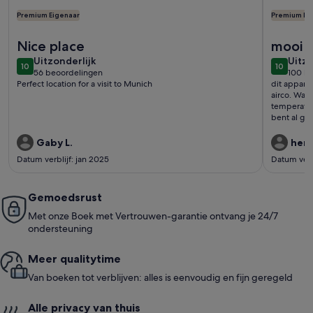
Premium Eigenaar
Premium Ei
Meer informatie over Rustige, centrale locatie in het zui
Meer info
Nice place
mooi 
uitzonderlijk
uitzo
Uitzonderlijk
Uitzo
10
10
10 op 10
10 op 10
56 beoordelingen
100 b
(56
(100
Perfect location for a visit to Munich
dit appart
beoordelingen)
beoo
airco. Was
temperatur
bent al ga
Gaby L.
henk
Datum verblijf: jan 2025
Datum verb
Gemoedsrust
Met onze Boek met Vertrouwen-garantie ontvang je 24/7
ondersteuning
Meer quali­ty­time
Van boeken tot verblijven: alles is eenvoudig en fijn geregeld
Alle privacy van thuis