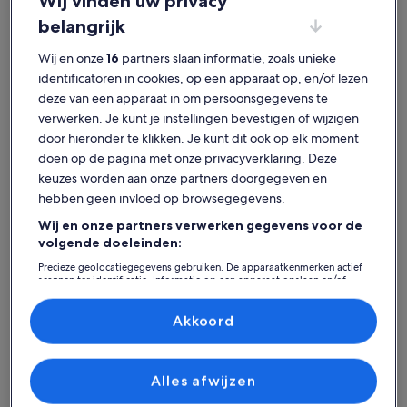
Wij vinden uw privacy
belangrijk
Wij en onze
16
partners slaan informatie, zoals unieke
Riemer Park
identificatoren in cookies, op een apparaat op, en/of lezen
deze van een apparaat in om persoonsgegevens te
Vind je perfecte verblijf -
verwerken. Je kunt je instellingen bevestigen of wijzigen
door hieronder te klikken. Je kunt dit ook op elk moment
Riemer Park
doen op de pagina met onze privacyverklaring. Deze
keuzes worden aan onze partners doorgegeven en
Meer informatie over Blofeld's villa, sauna, mega tubs, lounge
Meer inf
hebben geen invloed op browsegegevens.
Wij en onze partners verwerken gegevens voor de
volgende doeleinden:
Precieze geolocatiegegevens gebruiken. De apparaatkenmerken actief
scannen ter identificatie. Informatie op een apparaat opslaan en/of
openen. Gepersonaliseerde advertenties en content, advertentie- en
contentmetingen, doelgroepenonderzoek en ontwikkeling van
diensten.
Akkoord
Partnerlijst (derden)
Alles afwijzen