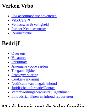
Verken Vrbo
Uw accommodatie adverteren
VrboCare™
Vertrouwen & veiligheid
Partner Kenniscentrum
Reisinspiratie
Bedrijf
Over ons
Vacatures
Persruimte
Algemene voorwaarden
Toegankelijkheid
Privacyverklaring
Cookie-verklaring
Notificatie van illegale inhoud
Juridische informatie/Contact
Verantwortungsbewusster Eigentümer
Inhoudsrichtlijnen en inhoud rapporteren
Maak kennis met de Vrbo-familie