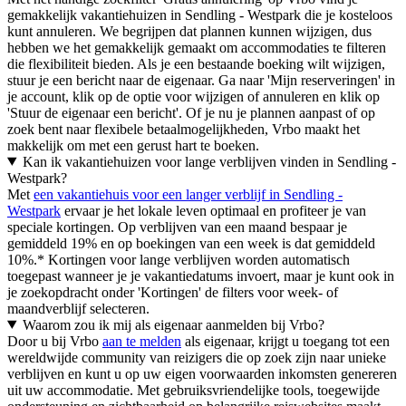
gemakkelijk vakantiehuizen in Sendling - Westpark die je kosteloos
kunt annuleren. We begrijpen dat plannen kunnen wijzigen, dus
hebben we het gemakkelijk gemaakt om accommodaties te filteren
die flexibiliteit bieden. Als je een bestaande boeking wilt wijzigen,
stuur je een bericht naar de eigenaar. Ga naar 'Mijn reserveringen' in
je account, klik op de optie voor wijzigen of annuleren en klik op
'Stuur de eigenaar een bericht'. Of je nu je plannen aanpast of op
zoek bent naar flexibele betaalmogelijkheden, Vrbo maakt het
makkelijk om met een gerust hart te boeken.
Kan ik vakantiehuizen voor lange verblijven vinden in Sendling -
Westpark?
Met
een vakantiehuis voor een langer verblijf in Sendling -
Westpark
ervaar je het lokale leven optimaal en profiteer je van
speciale kortingen. Op verblijven van een maand bespaar je
gemiddeld 19% en op boekingen van een week is dat gemiddeld
10%.* Kortingen voor lange verblijven worden automatisch
toegepast wanneer je je vakantiedatums invoert, maar je kunt ook in
je zoekopdracht onder 'Kortingen' de filters voor week- of
maandverblijf selecteren.
Waarom zou ik mij als eigenaar aanmelden bij Vrbo?
Door u bij Vrbo
aan te melden
als eigenaar, krijgt u toegang tot een
wereldwijde community van reizigers die op zoek zijn naar unieke
verblijven en kunt u op uw eigen voorwaarden inkomsten genereren
uit uw accommodatie. Met gebruiksvriendelijke tools, toegewijde