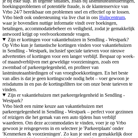
je bij elke stap. In urgente situaties, zoals bij lastminuteannuleringen,
boekingsproblemen of potentiële fraude, is de klantenservice van
Vrbo 24/7 bereikbaar om problemen snel en effectief op te lossen.
Vrbo biedt ook ondersteuning via live chat in ons
Hulpcentrum
,
waar je bovendien nuttige informatie vindt over boekingen,
betalingen, accommodatiebeheer en veiligheid, zodat je gemakkelijk
antwoord krijgt op veelvoorkomende vragen.
Zijn er kortingen voor vakantiehuizen in Sendling - Westpark?
Op Vrbo kun je fantastische kortingen vinden voor vakantiehuizen
in Sendling - Westpark, inclusief speciale tarieven voor nieuwe
advertenties of kortingen voor een langer verblijf. Bespaar op week-
of maandverblijven met geweldige voorzieningen, zoals een
zwembad of parkeergelegenheid, en profiteer van
lastminuteaanbiedingen of van vroegboekkortingen. En het beste
van alles is dat je geen kortingscode nodig hebt – voer gewoon je
reisdatums in en pas de kortingsfilters toe om onze beste tarieven te
vinden.
Zijn er vakantiehuizen met parkeergelegenheid in Sendling -
Westpark?
Vrbo biedt een ruime keuze aan vakantiehuizen met
parkeergelegenheid in Sendling - Westpark – perfect voor gezinnen
of reizigers die het gemak van een auto tijdens hun verblijf
waarderen. Om deze accommodaties te vinden, voer je op Vrbo
gewoon je reisgegevens in en selecteer je 'Parkeerplaats' onder
'Kenmerken & voorzieningen'. Zo kun je snel en gemakkelijk door