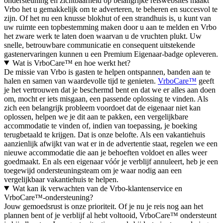
ondersteuning en zichtbaarheid op belangrijke reiswebsites maakt
Vrbo het u gemakkelijk om te adverteren, te beheren en succesvol te
zijn. Of het nu een knusse blokhut of een strandhuis is, u kunt van
uw ruimte een topbestemming maken door u aan te melden en Vrbo
het zware werk te laten doen waarvan u de vruchten plukt. Uw
snelle, betrouwbare communicatie en consequent uitstekende
gastenervaringen kunnen u een Premium Eigenaar-badge opleveren.
Wat is VrboCare™ en hoe werkt het?
De missie van Vrbo is gasten te helpen ontspannen, banden aan te
halen en samen van waardevolle tijd te genieten.
VrboCare™
geeft
je het vertrouwen dat je beschermd bent en dat we er alles aan doen
om, mocht er iets misgaan, een passende oplossing te vinden. Als
zich een belangrijk probleem voordoet dat de eigenaar niet kan
oplossen, helpen we je dit aan te pakken, een vergelijkbare
accommodatie te vinden of, indien van toepassing, je boeking
terugbetaald te krijgen. Dat is onze belofte. Als een vakantiehuis
aanzienlijk afwijkt van wat er in de advertentie staat, regelen we een
nieuwe accommodatie die aan je behoeften voldoet en alles weer
goedmaakt. En als een eigenaar vóór je verblijf annuleert, heb je een
toegewijd ondersteuningsteam om je waar nodig aan een
vergelijkbaar vakantiehuis te helpen.
Wat kan ik verwachten van de Vrbo-klantenservice en
VrboCare™-ondersteuning?
Jouw gemoedsrust is onze prioriteit. Of je nu je reis nog aan het
plannen bent of je verblijf al hebt voltooid, VrboCare™ ondersteunt