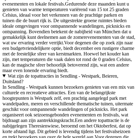
evenementen en lokale festivals.Gedurende deze maanden kunt u
genieten van warme temperaturen variërend van 15 tot 25 graden
Celsius, ideaal voor het verkennen van de prachtige parken en
tuinen die de buurt rijk is. De uitgestrekte groene ruimtes bieden
ideale omgevingen voor ontspannende wandelingen, picknicks en
ontspanning. Bovendien betekent de nabijheid van München dat u
gemakkelijk kunt deelnemen aan de zomerevenementen van de stad,
wat uw ervaring verder verrijkt.Voor degenen die op zoek zijn naar
een budgetvriendelijkere optie, biedt december een rustigere charme
met de feestelijke sfeer van kerstmarkten. Hoewel het kouder kan
zijn, met temperaturen die vaak dalen tot rond de 0 graden Celsius,
kan de magische sfeer behoorlijk betoverend zijn, wat een andere
maar even lonende ervaring biedt.
Wat zijn de topattracties in Sendling - Westpark, Beieren,
Duitsland?
In Sendling - Westpark kunnen bezoekers genieten van een mix van
culturele en recreatieve attracties. Een van de belangrijkste
hoogtepunten is Westpark zelf, een prachtig aangelegd park met
wandelpaden, meren en verschillende thematische tuinen, uitermate
geschikt voor ontspannende wandelingen of picknicks. Het park
organiseert ook seizoensgebonden evenementen en festivals, wat
bijdraagt aan zijn aantrekkingskracht.Een andere topattractie is de
nabijgelegen Theresienwiese, beroemd om het Oktoberfest, dat op
korte afstand ligt. Dit gebied is levendig tijdens het festivalseizoen
en trekt bezoekers van over de hele wereld aan.Voor degenen die