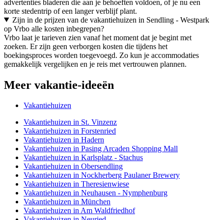
advertenties bladeren die aan je behoeften voldoen, of je nu een
korte stedentrip of een langer verblijf plant.
Zijn in de prijzen van de vakantiehuizen in Sendling - Westpark
op Vrbo alle kosten inbegrepen?
Vrbo laat je tarieven zien vanaf het moment dat je begint met
zoeken. Er zijn geen verborgen kosten die tijdens het
boekingsproces worden toegevoegd. Zo kun je accommodaties
gemakkelijk vergelijken en je reis met vertrouwen plannen.
Meer vakantie-ideeën
Vakantiehuizen
Vakantiehuizen in St. Vinzenz
Vakantiehuizen in Forstenried
Vakantiehuizen in Hadern
Vakantiehuizen in Pasing Arcaden Shopping Mall
Vakantiehuizen in Karlsplatz - Stachus
Vakantiehuizen in Obersendling
Vakantiehuizen in Nockherberg Paulaner Brewery
Vakantiehuizen in Theresienwiese
Vakantiehuizen in Neuhausen - Nymphenburg
Vakantiehuizen in München
Vakantiehuizen in Am Waldfriedhof
Vakantiehuizen in Neuried