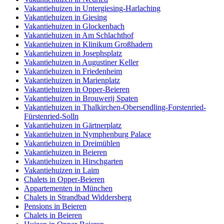
Vakantiehuizen in Untergiesing-Harlaching
Vakantiehuizen in Giesing
Vakantiehuizen in Glockenbach
Vakantiehuizen in Am Schlachthof
Vakantiehuizen in Klinikum Großhadern
Vakantiehuizen in Josephsplatz
Vakantiehuizen in Augustiner Keller
Vakantiehuizen in Friedenheim
Vakantiehuizen in Marienplatz
Vakantiehuizen in Opper-Beieren
Vakantiehuizen in Brouwerij Spaten
Vakantiehuizen in Thalkirchen-Obersendling-Forstenried-
Fürstenried-Solln
Vakantiehuizen in Gärtnerplatz
Vakantiehuizen in Nymphenburg Palace
Vakantiehuizen in Dreimühlen
Vakantiehuizen in Beieren
Vakantiehuizen in Hirschgarten
Vakantiehuizen in Laim
Chalets in Opper-Beieren
Appartementen in München
Chalets in Strandbad Widdersberg
Pensions in Beieren
Chalets in Beieren