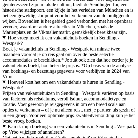
geïnteresseerd zijn in lokale cultuur, biedt de Sendlinger Tor, een
historische stadspoort, een kijkje in het verleden van München en is
het een geweldig startpunt voor het verkennen van de omliggende
wijken. Bovendien is het gebied goed verbonden met het openbaar
vervoer, waardoor andere attracties in München, zoals de
Marienplatz en de Viktualienmarkt, gemakkelijk bereikbaar zijn.
Hoe vroeg moet ik een vakantiehuis boeken in Sendling -
Westpark?
Boek je vakantiehuis in Sendling - Westpark ten minste twee
maanden voordat je op reis gaat om over de beste selectie
accommodaties te beschikken.* Je zult ook zien dat hoe eerder je je
vakantiehuis boekt, hoe beter de prijs is. *Op basis van de analyse
van boekings- en bezettingsgegevens voor verblijven in 2024 van
Vrbo.
Hoeveel kost het om een vakantiehuis te huren in Sendling -
Westpark?
Prijzen van vakantiehuizen in Sendling - Westpark variëren op basis
van factoren als reisdatums, verblijfsduur, accommodatietype en
locatie. Voer gewoon je reisgegevens in om een breed scala aan
opties te verkennen – of je nu alleen reist, met je partner, als gezin of
in een groep. Voor een optimale prijs-kwaliteitverhouding kun je het
beste vroeg boeken.
Kan ik mijn boeking van een vakantiehuis in Sendling - Westpark
op Vrbo wijzigen of annuleren?
Met het handige zoekfilter 'Gratis annulering' op Vrbo vind je