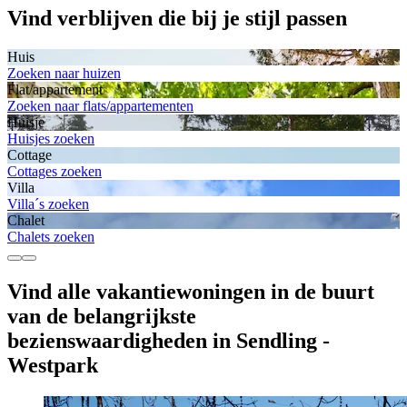
Vind verblijven die bij je stijl passen
Huis
Zoeken naar huizen
Flat/appartement
Zoeken naar flats/appartementen
Huisje
Huisjes zoeken
Cottage
Cottages zoeken
Villa
Villa´s zoeken
Chalet
Chalets zoeken
Vind alle vakantiewoningen in de buurt
van de belangrijkste
bezienswaardigheden in Sendling -
Westpark