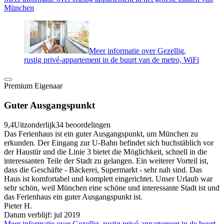
München
Meer informatie over Gezellig,
rustig privé-appartement in de buurt van de metro, WiFi
Premium Eigenaar
Guter Ausgangspunkt
9,4
Uitzonderlijk
34 beoordelingen
Das Ferienhaus ist ein guter Ausgangspunkt, um München zu
erkunden. Der Eingang zur U-Bahn befindet sich buchstäblich vor
der Haustür und die Linie 3 bietet die Möglichkeit, schnell in die
interessanten Teile der Stadt zu gelangen. Ein weiterer Vorteil ist,
dass die Geschäfte - Bäckerei, Supermarkt - sehr nah sind. Das
Haus ist komfortabel und komplett eingerichtet. Unser Urlaub war
sehr schön, weil München eine schöne und interessante Stadt ist und
das Ferienhaus ein guter Ausgangspunkt ist.
Pieter H.
Datum verblijf: jul 2019
Meer informatie over Gezellig, rustig privé-appartement in de buurt