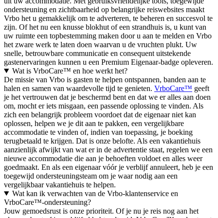
uit uw accommodatie. Met gebruiksvriendelijke tools, toegewijde
ondersteuning en zichtbaarheid op belangrijke reiswebsites maakt
Vrbo het u gemakkelijk om te adverteren, te beheren en succesvol te
zijn. Of het nu een knusse blokhut of een strandhuis is, u kunt van
uw ruimte een topbestemming maken door u aan te melden en Vrbo
het zware werk te laten doen waarvan u de vruchten plukt. Uw
snelle, betrouwbare communicatie en consequent uitstekende
gastenervaringen kunnen u een Premium Eigenaar-badge opleveren.
Wat is VrboCare™ en hoe werkt het?
De missie van Vrbo is gasten te helpen ontspannen, banden aan te
halen en samen van waardevolle tijd te genieten.
VrboCare™
geeft
je het vertrouwen dat je beschermd bent en dat we er alles aan doen
om, mocht er iets misgaan, een passende oplossing te vinden. Als
zich een belangrijk probleem voordoet dat de eigenaar niet kan
oplossen, helpen we je dit aan te pakken, een vergelijkbare
accommodatie te vinden of, indien van toepassing, je boeking
terugbetaald te krijgen. Dat is onze belofte. Als een vakantiehuis
aanzienlijk afwijkt van wat er in de advertentie staat, regelen we een
nieuwe accommodatie die aan je behoeften voldoet en alles weer
goedmaakt. En als een eigenaar vóór je verblijf annuleert, heb je een
toegewijd ondersteuningsteam om je waar nodig aan een
vergelijkbaar vakantiehuis te helpen.
Wat kan ik verwachten van de Vrbo-klantenservice en
VrboCare™-ondersteuning?
Jouw gemoedsrust is onze prioriteit. Of je nu je reis nog aan het