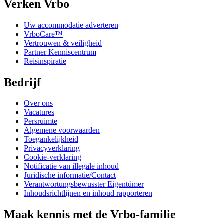
Verken Vrbo
Uw accommodatie adverteren
VrboCare™
Vertrouwen & veiligheid
Partner Kenniscentrum
Reisinspiratie
Bedrijf
Over ons
Vacatures
Persruimte
Algemene voorwaarden
Toegankelijkheid
Privacyverklaring
Cookie-verklaring
Notificatie van illegale inhoud
Juridische informatie/Contact
Verantwortungsbewusster Eigentümer
Inhoudsrichtlijnen en inhoud rapporteren
Maak kennis met de Vrbo-familie