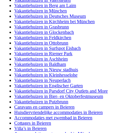
Vakantiehuizen in Vaterstetten
Vakantiehuizen in Berg am Laim
Vakantiehuizen in München
Vakantiehuizen in Deutsches Museum
Vakantiehuizen in Kirchheim bei München
Vakantiehuizen in Grasbrunn
Vakantiehuizen in Glockenbach
Vakantiehuizen in Feldkirchen
Vakantiehuizen in Ottobrunn
Vakantiehuizen in Surfspot Eisbach
Vakantiehuizen in Riemer Park
Vakantiehuizen in Aschheim
Vakantiehuizen in Baldham
Vakantiehuizen in Nieuw stadhuis
Vakantiehuizen in Kleinhesselohe
Vakantiehuizen in Neuperlach
Vakantiehuizen in Englischer Garten
Vakantiehuizen in Parsdorf City Outlets and More
Vakantiehuizen in Bier- en Oktoberfestmuseum
Vakantiehuizen in Putzbrunn
Caravans en campers in Beieren
Huisdiervriendelijke accommodaties in Beieren
Accommodaties met zwembad in Beieren
Cottages in Beieren
Villa’s in Beieren