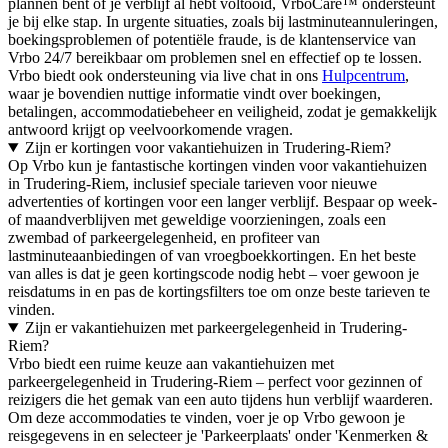
plannen bent of je verblijf al hebt voltooid, VrboCare™ ondersteunt
je bij elke stap. In urgente situaties, zoals bij lastminuteannuleringen,
boekingsproblemen of potentiële fraude, is de klantenservice van
Vrbo 24/7 bereikbaar om problemen snel en effectief op te lossen.
Vrbo biedt ook ondersteuning via live chat in ons
Hulpcentrum
,
waar je bovendien nuttige informatie vindt over boekingen,
betalingen, accommodatiebeheer en veiligheid, zodat je gemakkelijk
antwoord krijgt op veelvoorkomende vragen.
Zijn er kortingen voor vakantiehuizen in Trudering-Riem?
Op Vrbo kun je fantastische kortingen vinden voor vakantiehuizen
in Trudering-Riem, inclusief speciale tarieven voor nieuwe
advertenties of kortingen voor een langer verblijf. Bespaar op week-
of maandverblijven met geweldige voorzieningen, zoals een
zwembad of parkeergelegenheid, en profiteer van
lastminuteaanbiedingen of van vroegboekkortingen. En het beste
van alles is dat je geen kortingscode nodig hebt – voer gewoon je
reisdatums in en pas de kortingsfilters toe om onze beste tarieven te
vinden.
Zijn er vakantiehuizen met parkeergelegenheid in Trudering-
Riem?
Vrbo biedt een ruime keuze aan vakantiehuizen met
parkeergelegenheid in Trudering-Riem – perfect voor gezinnen of
reizigers die het gemak van een auto tijdens hun verblijf waarderen.
Om deze accommodaties te vinden, voer je op Vrbo gewoon je
reisgegevens in en selecteer je 'Parkeerplaats' onder 'Kenmerken &