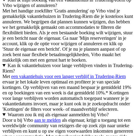
Vrbo wijzigen of annuleren?
Met het handige zoekfilter 'Gratis annulering' op Vrbo vind je
gemakkelijk vakantiehuizen in Trudering-Riem die je kosteloos kunt
annuleren. We begrijpen dat plannen kunnen wijzigen, dus hebben
we het gemakkelijk gemaakt om accommodaties te filteren die
flexibiliteit bieden. Als je een bestaande boeking wilt wijzigen, stuur
je een bericht naar de eigenaar. Ga naar 'Mijn reserveringen' in je
account, klik op de optie voor wijzigen of annuleren en klik op
'Stuur de eigenaar een bericht'. Of je nu je plannen aanpast of op
zoek bent naar flexibele betaalmogelijkheden, Vrbo maakt het
makkelijk om met een gerust hart te boeken.
Kan ik vakantiehuizen voor lange verblijven vinden in Trudering-
Riem?
Met
een vakantiehuis voor een langer verblijf in Trudering-Riem
ervaar je het lokale leven optimaal en profiteer je van speciale
kortingen. Op verblijven van een maand bespaar je gemiddeld 19%
en op boekingen van een week is dat gemiddeld 10%.* Kortingen
voor lange verblijven worden automatisch toegepast wanneer je je
vakantiedatums invoert, maar je kunt ook in je zoekopdracht onder
'Kortingen' de filters voor week- of maandverblijf selecteren.
Waarom zou ik mij als eigenaar aanmelden bij Vrbo?
Door u bij Vrbo
aan te melden
als eigenaar, krijgt u toegang tot een
wereldwijde community van reizigers die op zoek zijn naar unieke
verblijven en kunt u op uw eigen voorwaarden inkomsten genereren