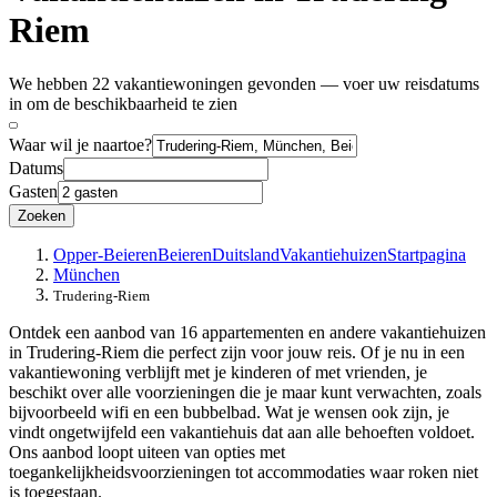
Riem
We hebben 22 vakantiewoningen gevonden — voer uw reisdatums
in om de beschikbaarheid te zien
Waar wil je naartoe?
Datums
Gasten
Zoeken
Opper-Beieren
Beieren
Duitsland
Vakantiehuizen
Startpagina
München
Trudering-Riem
Ontdek een aanbod van 16 appartementen en andere vakantiehuizen
in Trudering-Riem die perfect zijn voor jouw reis. Of je nu in een
vakantiewoning verblijft met je kinderen of met vrienden, je
beschikt over alle voorzieningen die je maar kunt verwachten, zoals
bijvoorbeeld wifi en een bubbelbad. Wat je wensen ook zijn, je
vindt ongetwijfeld een vakantiehuis dat aan alle behoeften voldoet.
Ons aanbod loopt uiteen van opties met
toegankelijkheidsvoorzieningen tot accommodaties waar roken niet
is toegestaan.