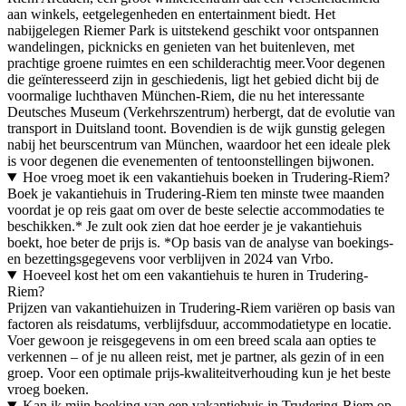
aan winkels, eetgelegenheden en entertainment biedt. Het
nabijgelegen Riemer Park is uitstekend geschikt voor ontspannen
wandelingen, picknicks en genieten van het buitenleven, met
prachtige groene ruimtes en een schilderachtig meer.Voor degenen
die geïnteresseerd zijn in geschiedenis, ligt het gebied dicht bij de
voormalige luchthaven München-Riem, die nu het interessante
Deutsches Museum (Verkehrszentrum) herbergt, dat de evolutie van
transport in Duitsland toont. Bovendien is de wijk gunstig gelegen
nabij het beurscentrum van München, waardoor het een ideale plek
is voor degenen die evenementen of tentoonstellingen bijwonen.
Hoe vroeg moet ik een vakantiehuis boeken in Trudering-Riem?
Boek je vakantiehuis in Trudering-Riem ten minste twee maanden
voordat je op reis gaat om over de beste selectie accommodaties te
beschikken.* Je zult ook zien dat hoe eerder je je vakantiehuis
boekt, hoe beter de prijs is. *Op basis van de analyse van boekings-
en bezettingsgegevens voor verblijven in 2024 van Vrbo.
Hoeveel kost het om een vakantiehuis te huren in Trudering-
Riem?
Prijzen van vakantiehuizen in Trudering-Riem variëren op basis van
factoren als reisdatums, verblijfsduur, accommodatietype en locatie.
Voer gewoon je reisgegevens in om een breed scala aan opties te
verkennen – of je nu alleen reist, met je partner, als gezin of in een
groep. Voor een optimale prijs-kwaliteitverhouding kun je het beste
vroeg boeken.
Kan ik mijn boeking van een vakantiehuis in Trudering-Riem op