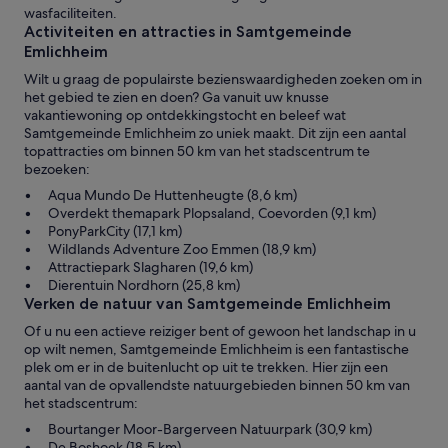
wasfaciliteiten.
Activiteiten en attracties in Samtgemeinde
Emlichheim
Wilt u graag de populairste bezienswaardigheden zoeken om in
het gebied te zien en doen? Ga vanuit uw knusse
vakantiewoning op ontdekkingstocht en beleef wat
Samtgemeinde Emlichheim zo uniek maakt. Dit zijn een aantal
topattracties om binnen 50 km van het stadscentrum te
bezoeken:
Aqua Mundo De Huttenheugte (8,6 km)
Overdekt themapark Plopsaland, Coevorden (9,1 km)
PonyParkCity (17,1 km)
Wildlands Adventure Zoo Emmen (18,9 km)
Attractiepark Slagharen (19,6 km)
Dierentuin Nordhorn (25,8 km)
Verken de natuur van Samtgemeinde Emlichheim
Of u nu een actieve reiziger bent of gewoon het landschap in u
op wilt nemen, Samtgemeinde Emlichheim is een fantastische
plek om er in de buitenlucht op uit te trekken. Hier zijn een
aantal van de opvallendste natuurgebieden binnen 50 km van
het stadscentrum:
Bourtanger Moor-Bargerveen Natuurpark (30,9 km)
De Boshoek (18,5 km)