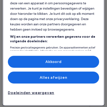
deze van een apparaat in om persoonsgegevens te
verwerken. Je kunt je instellingen bevestigen of wijzigen
door hieronder te klikken. Je kunt dit ook op elk moment
doen op de pagina met onze privacyverklaring. Deze
keuzes worden aan onze partners doorgegeven en
hebben geen invloed op browsegegevens.
Wij en onze partners verwerken gegevens voor de
volgende doeleinden:
Huis
Flat/appartement
Huisje
Precieze geolocatiegegevens gebruiken. De apparaatkenmerken actief
scannen ter identificatie. Informatie op een apparaat opslaan en/of
Vind je perfecte verblijf -
openen. Gepersonaliseerde advertenties en content, advertentie- en
contentmetingen, doelgroepenonderzoek en ontwikkeling van
Samtgemeinde Emlichheim
diensten.
Akkoord
Partnerlijst (derden)
Meer informatie over Ländliche Ferienwohnung 70 qm NEU 
Meer info
Alles afwijzen
Doeleinden weergeven