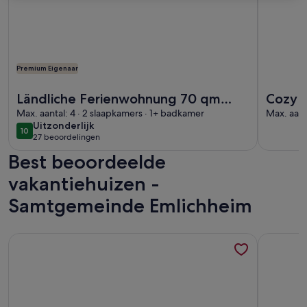
Premium Eigenaar
Meer informatie over Ländliche Ferienwohnung 70 qm NEU 
Meer info
Ländliche Ferienwohnung 70 qm
Cozy 
NEU Renoviert
Max. aantal: 4 · 2 slaapkamers · 1+ badkamer
Vecht
Max. aant
uitzonderlijk
Uitzonderlijk
10
10 op 10
27 beoordelingen
(27
Best beoordeelde
beoordelingen)
vakantiehuizen -
Samtgemeinde Emlichheim
Meer informatie over Modern familiehuis voor 10 personen 
Meer info