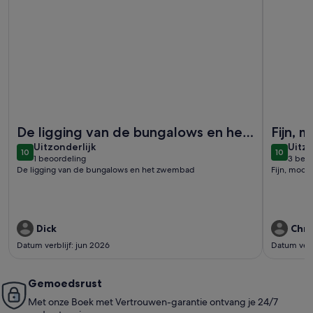
Meer informatie over Modern familiehuis voor 10 personen 
Meer info
De ligging van de bungalows en het
Fijn, m
uitzonderlijk
uitzo
zwembad
Uitzonderlijk
Heerlij
Uitzo
10
10
10 op 10
10 op 10
1 beoordeling
3 beo
(1
(3
De ligging van de bungalows en het zwembad
Fijn, mooi 
beoordeling)
beoo
Dick
Chri
Datum verblijf: jun 2026
Datum verb
Gemoedsrust
Met onze Boek met Vertrouwen-garantie ontvang je 24/7