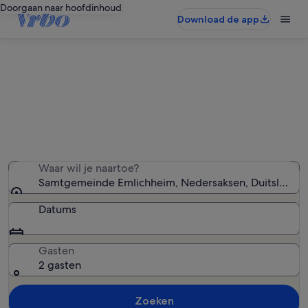
Doorgaan naar hoofdinhoud
Download de app
Vakantiehuizen in Samtgemeinde
Emlichheim
We hebben 250 vakantiewoningen gevonden — voer
uw reisdatums in om de beschikbaarheid te zien
Waar wil je naartoe?
Samtgemeinde Emlichheim, Nedersaksen, Duitsland
Datums
Gasten
2 gasten
Zoeken