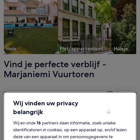
Huis
Flat/appartement
Huisje
Vind je perfecte verblijf -
Marjaniemi Vuurtoren
Meer informatie over Huvikumpu by Interhome
Meer info
Wij vinden uw privacy
belangrijk
Wij en onze
16
partners slaan informatie, zoals unieke
identificatoren in cookies, op een apparaat op, en/of lezen
deze van een apparaat in om persoonsgegevens te