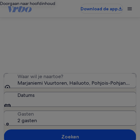
Doorgaan naar hoofdinhoud
Download de app
Vakantiewoningen in de buurt van
Marjaniemi Vuurtoren
We hebben 6 vakantiewoningen gevonden — voer uw
reisdatums in om de beschikbaarheid te zien
Waar wil je naartoe?
Marjaniemi Vuurtoren, Hailuoto, Pohjois-Pohjanmaa, F
Datums
Gasten
2 gasten
Zoeken