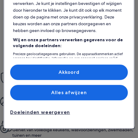
verwerken. Je kunt je instellingen bevestigen of wijzigen
door hieronder te klikken. Je kunt dit ook op elk moment
doen op de pagina met onze privacyverklaring. Deze
keuzes worden aan onze partners doorgegeven en
hebben geen invloed op browsegegevens.
Meer informatie over Huvikumpu by Interhome
Meer info
Huvikumpu by Interhome
Kaisal
Wij en onze partners verwerken gegevens voor de
Max. aantal: 5 · 3 slaapkamers · 1 badkamer
Max. aant
volgende doeleinden:
uitstekend
Uitstekend
8,6
Precieze geolocatiegegevens gebruiken. De apparaatkenmerken actief
8,6 op 10
2 externe beoordelingen
scannen ter identificatie. Informatie op een apparaat opslaan en/of
openen. Gepersonaliseerde advertenties en content, advertentie- en
contentmetingen, doelgroepenonderzoek en ontwikkeling van
diensten.
Akkoord
Gemoedsrust
Partnerlijst (derden)
Met onze Boek met Vertrouwen-garantie ontvang je 24/7
ondersteuning
Alles afwijzen
Meer quali­ty­time
Van boeken tot verblijven: alles is eenvoudig en fijn geregeld
Doeleinden weergeven
Alle privacy van thuis
Geniet van volledige keukens, wasvoorzieningen, zwembaden,
tuinen en meer