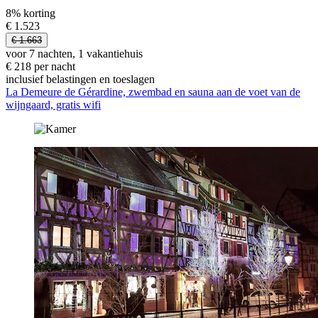
8% korting
€ 1.523
€ 1.663
voor 7 nachten, 1 vakantiehuis
€ 218 per nacht
inclusief belastingen en toeslagen
La Demeure de Gérardine, zwembad en sauna aan de voet van de
wijngaard, gratis wifi