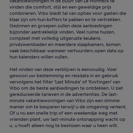
vakantiewoningen in de buurt van Le Hohneck te
vinden die comfort, stijl en een geweldige prijs
combineren. Vrbo biedt tal van opties voor gasten die
klaar zijn om hun koffers te pakken en te vertrekken.
Gezinnen en groepen zullen deze aanbiedingen
bijzonder aantrekkelijk vinden. Veel ruime huizen,
compleet met volledig uitgeruste keukens,
privézwembaden en meerdere slaapkamers, komen
vaak beschikbaar wanneer verhuurders open data op
hun kalenders willen vullen.
Het vinden van deze verblijven is eenvoudig. Voer
gewoon uw bestemming en reisdata in en gebruik
vervolgens het filter 'Last Minute' of 'Kortingen' van
Vrbo om de beste aanbiedingen te ontdekken. U ziet
gereduceerde tarieven in de advertenties. De last-
minute vakantiewoningen van Vrbo zijn een slimme
manier om te besparen terwijl u de omgeving verkent.
Of u nu een snelle trip of een weekendje weg met
vrienden plant, uw last-minute ontsnapping wacht op
u, u hoeft alleen nog te beslissen waar u heen wilt.