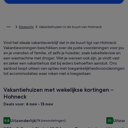
Stosswihr
Vakantiehuizen in de buurt van Hohneck
Vind het ideale vakantieverblijf dat in de buurt ligt van Hohneck.
Vakantiewoningen beschikken over de juiste voorzieningen voor jou
en je vrienden of familie, of zelfs je huisdier, zoals kabeltelevisie en
een wasmachine met droger. Wat je wensen ook zijn, je vindt vast
en zeker een vakantiehuis dat bij ieders behoeften aansluit. Ons
aanbod loopt uiteen van opties met toegankelijkheidsvoorzieningen
tot accommodaties waar roken niet is toegestaan.
Vakantiehuizen met wekelijkse kortingen –
Hohneck
Deals voor:
6 nov - 13 nov
Fotogalerie
250m2 Grand Chalet 12/14 pers. Zwembad Sauna Jacuzzi tarie
Fotogale
Uitzonderl
Uitzonderlijk
Uitzond
9,8
(74 beoordelingen)
10
voor
voor
9,8 op 10, Uitzonderlijk, (74 beoordelingen)
10 op 10, U