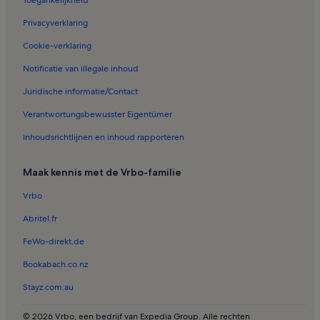
Toegankelijkheid
Vakantiehuizen in Hohrod
Privacyverklaring
Vakantiehuizen in Breitenbach-Haut-Rhin
Cookie-verklaring
Vakantiehuizen in Vologne
Notificatie van illegale inhoud
Vakantiehuizen in Muhlbach-sur-Munster
Juridische informatie/Contact
Vakantiehuizen in Sondernach
Verantwortungsbewusster Eigentümer
Vakantiehuizen in Gazon du Faing
Inhoudsrichtlijnen en inhoud rapporteren
Vakantiehuizen in Wintersportplaats Le Gaschney
Vakantiehuizen in Mittlach
Maak kennis met de Vrbo-familie
Appartementen in La Bresse
Vrbo
Chalets in Ventron
Abritel.fr
Resorts in Gazon du Faing
FeWo-direkt.de
Longstay in Cornimont
Bookabach.co.nz
Cottages in Gerardmer
Stayz.com.au
Accommodaties met zwembad in Kaysersberg-Vignoble
Huisdiervriendelijke accommodaties in Colmar
© 2026 Vrbo, een bedrijf van Expedia Group. Alle rechten