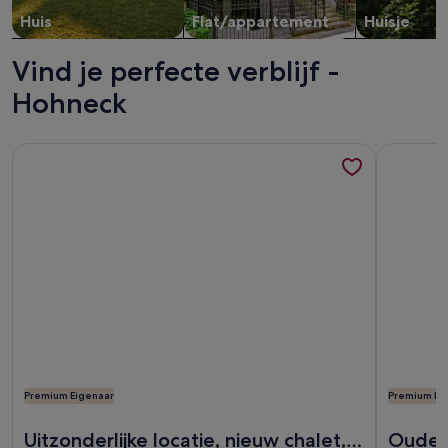
Huis
Flat/appartement
Huisje
Vind je perfecte verblijf -
Hohneck
Meer informatie over Uitzonderlijke locatie, nieuw chalet, 4
Meer info
Premium Eigenaar
Premium Ei
Meer informatie over Uitzonderlijke locatie, nieuw chalet, 4
Meer info
Uitzonderlijke locatie, nieuw chalet, 4
Oude 