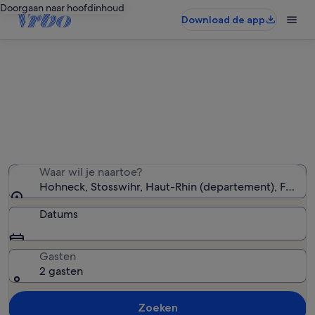
Doorgaan naar hoofdinhoud
Download de app
Vakantiewoningen in de buurt van
Hohneck
We hebben 1.654 vakantiewoningen gevonden — voer
uw reisdatums in om de beschikbaarheid te zien
Waar wil je naartoe?
Hohneck, Stosswihr, Haut-Rhin (departement), Frankri
Datums
Gasten
2 gasten
Zoeken