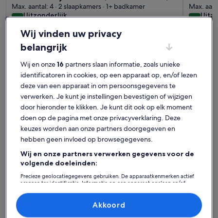
pers. naar de skipistes van
Max. aantal: 4 · 2 slaapkamers · 1+ badkamer
uitzic
Max. aant
uitzonderlijk
uitzo
Uitzonderlijk
Uitzo
Gérardmer.
9,8
9,8
9,8 op 10
9,8 op 1
129 beoordelingen
75 be
(129
(75
Wij vinden uw privacy
Best beoordeelde
beoordelingen)
beoo
belangrijk
vakantiehuizen - Hohneck
Wij en onze
16
partners slaan informatie, zoals unieke
identificatoren in cookies, op een apparaat op, en/of lezen
Meer informatie over Chalet met uitzicht op het meer van 
Meer info
deze van een apparaat in om persoonsgegevens te
verwerken. Je kunt je instellingen bevestigen of wijzigen
door hieronder te klikken. Je kunt dit ook op elk moment
doen op de pagina met onze privacyverklaring. Deze
keuzes worden aan onze partners doorgegeven en
hebben geen invloed op browsegegevens.
Wij en onze partners verwerken gegevens voor de
volgende doeleinden:
Precieze geolocatiegegevens gebruiken. De apparaatkenmerken actief
scannen ter identificatie. Informatie op een apparaat opslaan en/of
openen. Gepersonaliseerde advertenties en content, advertentie- en
contentmetingen, doelgroepenonderzoek en ontwikkeling van
Premium Eigenaar
Premium Ei
diensten.
Akkoord
Meer informatie over Chalet met uitzicht op het meer van 
Meer info
Partnerlijst (derden)