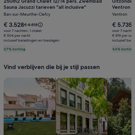
250m2 Grand Chalet 12/14 pers. Zwembad
Uitzonder
250m2
Uitzonde
Sauna Jacuzzi tarieven "all inclusive"
Ventron v
Grand
chalet
Ban-sur-Meurthe-Clefcy
Ventron
Chalet
met
12/14
privéz
De
De
€ 3.528
€ 5.735
De
D
€ 4.818
€
pers.
prijs
in
prijs
prijs
pr
voor 7 nachten, 1 chalet
voor 7 nachten
is
is
was
w
Zwembad
€ 504 per nacht
Ventron
€ 819 per nac
€ 3.528
€ 5.735
inclusief belastingen en toeslagen
€ 4.818,
inclusief bel
€
Sauna
voor
zie
z
27% korting
46% korting
Jacuzzi
14
meer
m
tarieven
persone
informatie
i
over
o
"all
Vind verblijven die bij je stijl passen
het
h
inclusive"
standaardtarief.
s
Zoeken naar huizen
Zoeken naar flats/appartementen
Huisjes zoek