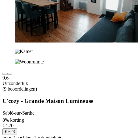
9,6
Uitzonderlijk
(9 beoordelingen)
C'cozy - Grande Maison Lumineuse
Sablé-sur-Sarthe
8% korting
€ 570
€ 623
voor 7 nachten, 1 vakantiehuis