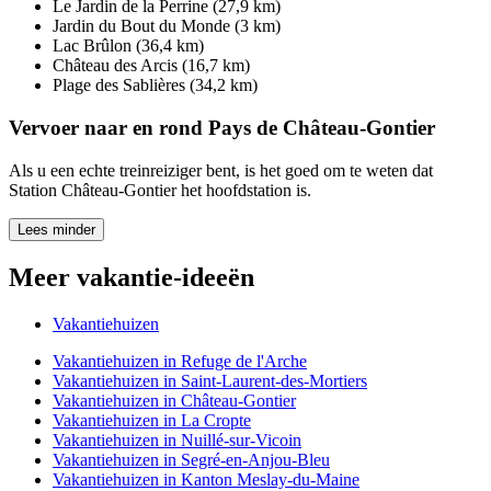
Le Jardin de la Perrine (27,9 km)
Jardin du Bout du Monde (3 km)
Lac Brûlon (36,4 km)
Château des Arcis (16,7 km)
Plage des Sablières (34,2 km)
Vervoer naar en rond Pays de Château-Gontier
Als u een echte treinreiziger bent, is het goed om te weten dat
Station Château-Gontier het hoofdstation is.
Lees minder
Meer vakantie-ideeën
Vakantiehuizen
Vakantiehuizen in Refuge de l'Arche
Vakantiehuizen in Saint-Laurent-des-Mortiers
Vakantiehuizen in Château-Gontier
Vakantiehuizen in La Cropte
Vakantiehuizen in Nuillé-sur-Vicoin
Vakantiehuizen in Segré-en-Anjou-Bleu
Vakantiehuizen in Kanton Meslay-du-Maine