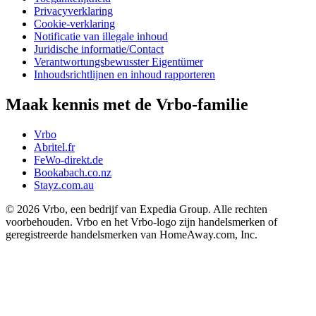
Privacyverklaring
Cookie-verklaring
Notificatie van illegale inhoud
Juridische informatie/Contact
Verantwortungsbewusster Eigentümer
Inhoudsrichtlijnen en inhoud rapporteren
Maak kennis met de Vrbo-familie
Vrbo
Abritel.fr
FeWo-direkt.de
Bookabach.co.nz
Stayz.com.au
© 2026 Vrbo, een bedrijf van Expedia Group. Alle rechten
voorbehouden. Vrbo en het Vrbo-logo zijn handelsmerken of
geregistreerde handelsmerken van HomeAway.com, Inc.