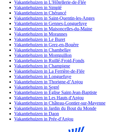
Vakantiehuizen in L'Hôtellerie-de-Flée
Vakantiehuizen in Simplé
Vakantiehuizen in Chérancé
Vakantiehuizen in Saint-Quentin-les-Anges
Vakantiehuizen in Gennes-Longuefuye
Vakantiehuizen in Maisoncelles-du-Maine
Vakantiehuizen in Morannes
Vakantiehuizen in Le Buret
Vakantiehuizen in Grez-en-Bouère
Vakantiehuizen in Chambellay
Vakantiehuizen in Montguillon
Vakantiehuizen in Ruillé-Froid-Fonds
Vakantiehuizen in Champigne
Vakantiehuizen in La Ferrière-de-Flée
Vakantiehuizen in Longuefuye
Vakantiehuizen in Thorigne-dʼAnjou
Vakantiehuizen in Segré
Vakantiehuizen in Église Saint-Jean-Baptiste
Vakantiehuizen in Les Hauts d'Anjou
Vakantiehuizen in Château-Gontier-sur-Mayenne
Vakantiehuizen in Jardin du Bout du Monde
Vakantiehuizen in Daon
Vakantiehuizen in Prée-d'Anjou