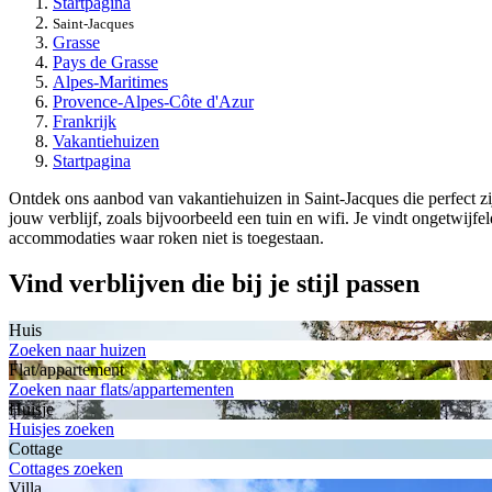
Startpagina
Saint-Jacques
Grasse
Pays de Grasse
Alpes-Maritimes
Provence-Alpes-Côte d'Azur
Frankrijk
Vakantiehuizen
Startpagina
Ontdek ons aanbod van vakantiehuizen in Saint-Jacques die perfect zij
jouw verblijf, zoals bijvoorbeeld een tuin en wifi. Je vindt ongetwijf
accommodaties waar roken niet is toegestaan.
Vind verblijven die bij je stijl passen
Huis
Zoeken naar huizen
Flat/appartement
Zoeken naar flats/appartementen
Huisje
Huisjes zoeken
Cottage
Cottages zoeken
Villa