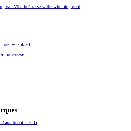
ng van Villa in Grasse with swimming pool
en nieuw tabblad
a - in Grasse
d
acques
2 apartment in villa