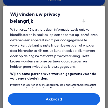
Wij vinden uw privacy
belangrijk
Lagoa
Huisdiervriendelijke accommodaties in Ferragudo
Ontdek diervriendelijke
Wij en onze
16
partners slaan informatie, zoals unieke
identificatoren in cookies, op een apparaat op, en/of lezen
accommodaties in Ferragudo
deze van een apparaat in om persoonsgegevens te
verwerken. Je kunt je instellingen bevestigen of wijzigen
Meer informatie over CitrusTree 3BR Pool Villa near Beaches
Meer info
door hieronder te klikken. Je kunt dit ook op elk moment
doen op de pagina met onze privacyverklaring. Deze
keuzes worden aan onze partners doorgegeven en
hebben geen invloed op browsegegevens.
Wij en onze partners verwerken gegevens voor de
volgende doeleinden:
Precieze geolocatiegegevens gebruiken. De apparaatkenmerken actief
scannen ter identificatie. Informatie op een apparaat opslaan en/of
openen. Gepersonaliseerde advertenties en content, advertentie- en
contentmetingen, doelgroepenonderzoek en ontwikkeling van
diensten.
Akkoord
Partnerlijst (derden)