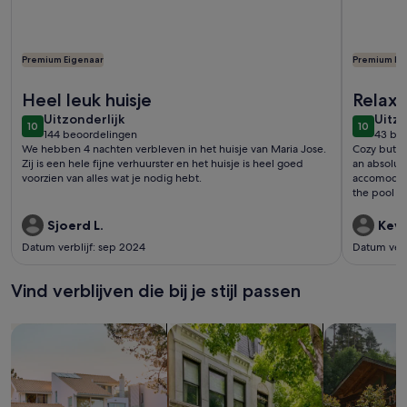
Premium Eigenaar
Premium Ei
Meer informatie over Zeezicht appartement
Meer info
Heel leuk huisje
Relaxi
uitzonderlijk
uitzo
Uitzonderlijk
Uitzo
10
10
10 op 10
10 op 10
144 beoordelingen
43 be
(144
(43
We hebben 4 nachten verbleven in het huisje van Maria Jose.
Cozy but s
beoordelingen)
beoo
Zij is een hele fijne verhuurster en het huisje is heel goed
an absolutely lovely stay. 
voorzien van alles wat je nodig hebt.
accomodating. The house has a lush garden 
the pool are
recommend
Sjoerd L.
Kevi
Datum verblijf: sep 2024
Datum verbl
Vind verblijven die bij je stijl passen
Zoeken naar huizen
Zoeken naar flats/appartementen
Huisjes zoek