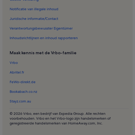
Vakantiehuizen in Farol de Alfanzina
Notificatie van illegale inhoud
Vakantiehuizen in Algarve Clube Atlântico
Juridische informatie/Contact
Vakantiehuizen in Mato Serrão
Verantwortungsbewusster Eigentümer
Vakantiehuizen in Torralta
Inhoudsrichtlijnen en inhoud rapporteren
Vakantiehuizen in Ferragudo
Vakantiehuizen in Jachthaven van Portimão
Maak kennis met de Vrbo-familie
Vakantiehuizen in Prainha
Vrbo
Vakantiehuizen in Centro Comercial Continente
Abritel.fr
Vakantiehuizen in Caramujeira
FeWo-direkt.de
Vakantiehuizen in Sesmarias
Bookabach.co.nz
Vakantiehuizen in Alcalar
Stayz.com.au
Vakantiehuizen in Clube Golfemar
Vakantiehuizen in Estombar
© 2026 Vrbo, een bedrijf van Expedia Group. Alle rechten
voorbehouden. Vrbo en het Vrbo-logo zijn handelsmerken of
Vakantiehuizen in Vale de Covo
geregistreerde handelsmerken van HomeAway.com, Inc.
Vakantiehuizen in Lombos