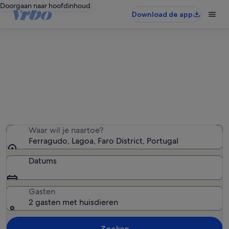
Doorgaan naar hoofdinhoud
Download de app
Ferragudo huisdiervriendelijke
accommodaties
We hebben 601 huisdiervriendelijke accommodaties
gevonden - voer je datums in om de beschikbaarheid te
zien
Waar wil je naartoe?
Ferragudo, Lagoa, Faro District, Portugal
Datums
Gasten
2 gasten met huisdieren
Zoeken