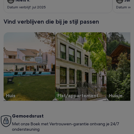
nice.The location suited us perfect for our goal, to undertake
Datum verblijf: jul 2025
Datum verb
trip to Waldkirchen and Surroudings
Vind verblijven die bij je stijl passen
Zoeken naar huizen
Zoeken naar flats/appartementen
Huisjes zoek
Huis
Flat/appartement
Huisje
Gemoedsrust
Met onze Boek met Vertrouwen-garantie ontvang je 24/7
ondersteuning