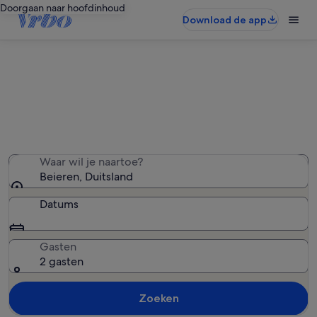
Doorgaan naar hoofdinhoud
Download de app
Beieren huizen
We hebben 3.371 huizen gevonden. Voer je datums in
om de beschikbaarheid te zien
Waar wil je naartoe?
Beieren, Duitsland
Datums
Gasten
2 gasten
Zoeken