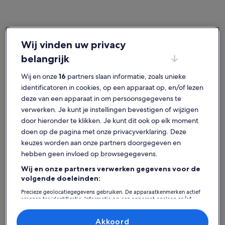
Wij vinden uw privacy
Duitsland
Huizen in Beieren
belangrijk
Populaire steden in Beieren
Wij en onze
16
partners slaan informatie, zoals unieke
München (en omgeving)
Neurenbe
identificatoren in cookies, op een apparaat op, en/of lezen
deze van een apparaat in om persoonsgegevens te
verwerken. Je kunt je instellingen bevestigen of wijzigen
door hieronder te klikken. Je kunt dit ook op elk moment
doen op de pagina met onze privacyverklaring. Deze
keuzes worden aan onze partners doorgegeven en
hebben geen invloed op browsegegevens.
Wij en onze partners verwerken gegevens voor de
volgende doeleinden:
München (en omgeving)
Neurenbe
München (en omgeving)
Neurenbe
Ontdek huisjes in Beieren
Precieze geolocatiegegevens gebruiken. De apparaatkenmerken actief
scannen ter identificatie. Informatie op een apparaat opslaan en/of
openen. Gepersonaliseerde advertenties en content, advertentie- en
contentmetingen, doelgroepenonderzoek en ontwikkeling van
Meer informatie over Family nest from 1 night up to 6 perso
Meer info
diensten.
Akkoord