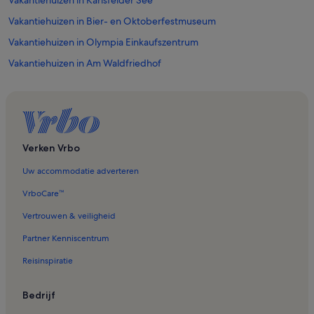
Vakantiehuizen in Bier- en Oktoberfestmuseum
Vakantiehuizen in Olympia Einkaufszentrum
Vakantiehuizen in Am Waldfriedhof
Vakantiehuizen in Pullach im Isartal
Vakantiehuizen in Forstenried
Vakantiehuizen in Glockenbach
Vakantiehuizen in Maxvorstadt
Verken Vrbo
Vakantiehuizen in Riemer Park
Uw accommodatie adverteren
Vakantiehuizen in St. Benno
VrboCare™
Vakantiehuizen in Putzbrunn
Vertrouwen & veiligheid
Vakantiehuizen in Neuperlach
Partner Kenniscentrum
Vakantiehuizen in Pasing-Obermenzing
Reisinspiratie
Vakantiehuizen in Gräfelfing
Vakantiehuizen in Feldkirchen
Bedrijf