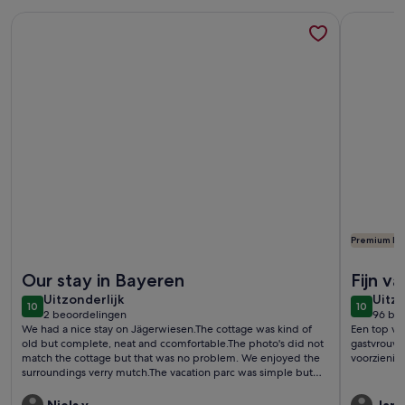
Meer informatie over Jägerwiesen FD 6P by Interhome
Meer info
Premium Ei
Meer informatie over Jägerwiesen FD 6P by Interhome
Meer info
Our stay in Bayeren
Fijn v
uitzonderlijk
uitzo
Uitzonderlijk
Uitzo
10
10
10 op 10
10 op 10
2 beoordelingen
96 be
(2
(96
We had a nice stay on Jägerwiesen.The cottage was kind of
Een top va
beoordelingen)
beoo
old but complete, neat and ccomfortable.The photo's did not
gastvrouw h
match the cottage but that was no problem. We enjoyed the
voorzienin
surroundings verry mutch.The vacation parc was simple but
nice. There was a small location to watch tv and play some
darts.The restaurant, located on the entrance of the parc was
Niels v.
Jane