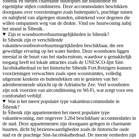
Šibenik en bieden charmante huuropties die traditionele en
eigentijdse stijlen combineren. Deze accommodaties beschikken
doorgaans over voorzieningen zoals buitenpatio's, prachtige tuinen
en nabijheid van afgelegen stranden, uitstekend voor degenen die
willen ontspannen weg van de drukte. Vind uw huurwoning nabij
het strand in Šibenik.
Zijn er woonbootverhuurmogelijkheden in Sibenik?
In Sibenik zijn er verschillende
vakantiewoonbootverhuurmogelijkheden beschikbaar, die een
geweldige ervaring op het water bieden. Deze woonboten liggen
meestal in de buurt van het stadscentrum, waardoor u gemakkelijk
toegang heeft tot lokale attracties zoals de UNESCO-lijst Sint-
Jacobskathedraal en het historische Sibenik Fort.Reizigers kunnen
voorzieningen verwachten zoals open woonruimtes, volledig
uitgeruste keukens en buitendekken om te genieten van het
adembenemende uitzicht op de Adriatische Zee. Veel woonboten
zijn ook voorzien van airconditioning en Wi-Fi, wat zorgt voor een
comfortabel verblijf.
Wat is het meest populaire type vakantieaccommodatie in
Šibenik?
In Šibenik zijn appartementen het meest populaire type
vakantiewoning, met ongeveer 3.264 beschikbare accommodaties in
de stad. Deze appartementen zijn doorgaans gelegen in charmante
buurten, dicht bij bezienswaardigheden zoals de historische oude
stad en de prachtige Sint-Jacobskathedraal. De meeste eenheden zijn