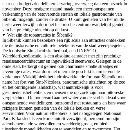
naar een budgetvriendelijkere ervaring, overweeg dan een bezoek in
november. Deze rustigere maand maakt een meer ontspannen
verkenning van de betoverende straten en lokale gastronomie van
Sibenik mogelijk, zonder de drukte. U kunt genieten van het milde
herfstweer terwijl u door het historische centrum wandelt of geniet
van het prachtige uitzicht op de kust.
Wat zijn de topattracties in Šibenik?
In Šibenik kunnen bezoekers een rijk scala aan attracties ontdekken
die de historische en culturele betekenis van de stad weerspiegelen.
De iconische Sint-Jacobskathedraal, een UNESCO
Werelderfgoedlocatie, is een absolute aanrader met zijn prachtige
renaissancearchitectuur en ingewikkeld steenwerk. Gelegen in de
oude stad, herbergt dit gebied ook charmante smalle straatjes en
levendige cafés, waardoor het uitermate geschikt is om te voet te
verkennen.Vlakbij biedt het indrukwekkende fort van Šibenik, met
name het fort van Sint-Nicolaas, panoramische uitzichten op de zee
en het omringende landschap, wat aantrekkelijk is voor
geschiedenisliefhebbers en mensen die op zoek zijn naar pittoreske
vergezichten. De boulevard aan het water van de stad is ideaal voor
ontspannende wandelingen, omzoomd met restaurants en bars waar
reizigers kunnen genieten van de lokale keuken en verse
zeevruchten.Voor natuurliefhebbers is het nabijgelegen Nationaal
Park Krka slechts een korte autorit verwijderd, beroemd om zijn
adembenemende watervallen en weelderig groen, en biedt
uitstekende mogelijkheden om te wandelen en te zwemmen. Het