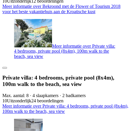
10
Uitzonderlijk
12 beoordelingen
Meer informatie over Bekroond met de Flower of Tourism 2018
voor het beste vakantiehuis aan de Kroatische kust
Meer informatie over Private villa:
4 bedrooms, private pool (8x4m), 100m walk to the
beach, sea view
Private villa: 4 bedrooms, private pool (8x4m),
100m walk to the beach, sea view
Max. aantal: 8 · 4 slaapkamers · 2 badkamers
10
Uitzonderlijk
24 beoordelingen
Meer informatie over Private villa: 4 bedrooms, private pool (8x4m),
100m walk to the beach, sea view