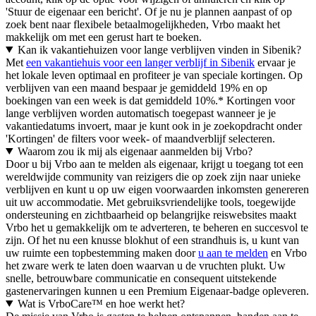
'Stuur de eigenaar een bericht'. Of je nu je plannen aanpast of op
zoek bent naar flexibele betaalmogelijkheden, Vrbo maakt het
makkelijk om met een gerust hart te boeken.
Kan ik vakantiehuizen voor lange verblijven vinden in Sibenik?
Met
een vakantiehuis voor een langer verblijf in Sibenik
ervaar je
het lokale leven optimaal en profiteer je van speciale kortingen. Op
verblijven van een maand bespaar je gemiddeld 19% en op
boekingen van een week is dat gemiddeld 10%.* Kortingen voor
lange verblijven worden automatisch toegepast wanneer je je
vakantiedatums invoert, maar je kunt ook in je zoekopdracht onder
'Kortingen' de filters voor week- of maandverblijf selecteren.
Waarom zou ik mij als eigenaar aanmelden bij Vrbo?
Door u bij Vrbo aan te melden als eigenaar, krijgt u toegang tot een
wereldwijde community van reizigers die op zoek zijn naar unieke
verblijven en kunt u op uw eigen voorwaarden inkomsten genereren
uit uw accommodatie. Met gebruiksvriendelijke tools, toegewijde
ondersteuning en zichtbaarheid op belangrijke reiswebsites maakt
Vrbo het u gemakkelijk om te adverteren, te beheren en succesvol te
zijn. Of het nu een knusse blokhut of een strandhuis is, u kunt van
uw ruimte een topbestemming maken door
u aan te melden
en Vrbo
het zware werk te laten doen waarvan u de vruchten plukt. Uw
snelle, betrouwbare communicatie en consequent uitstekende
gastenervaringen kunnen u een Premium Eigenaar-badge opleveren.
Wat is VrboCare™ en hoe werkt het?