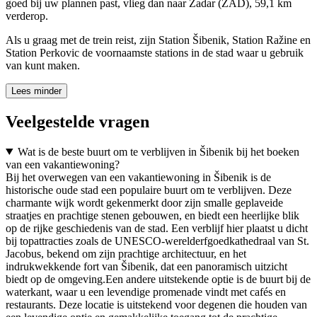
goed bij uw plannen past, vlieg dan naar Zadar (ZAD), 59,1 km
verderop.
Als u graag met de trein reist, zijn Station Šibenik, Station Ražine en
Station Perkovic de voornaamste stations in de stad waar u gebruik
van kunt maken.
Lees minder
Veelgestelde vragen
Wat is de beste buurt om te verblijven in Šibenik bij het boeken
van een vakantiewoning?
Bij het overwegen van een vakantiewoning in Šibenik is de
historische oude stad een populaire buurt om te verblijven. Deze
charmante wijk wordt gekenmerkt door zijn smalle geplaveide
straatjes en prachtige stenen gebouwen, en biedt een heerlijke blik
op de rijke geschiedenis van de stad. Een verblijf hier plaatst u dicht
bij topattracties zoals de UNESCO-werelderfgoedkathedraal van St.
Jacobus, bekend om zijn prachtige architectuur, en het
indrukwekkende fort van Šibenik, dat een panoramisch uitzicht
biedt op de omgeving.Een andere uitstekende optie is de buurt bij de
waterkant, waar u een levendige promenade vindt met cafés en
restaurants. Deze locatie is uitstekend voor degenen die houden van