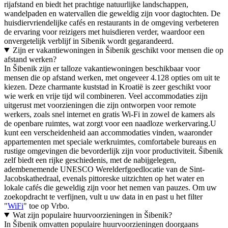
rijafstand en biedt het prachtige natuurlijke landschappen,
wandelpaden en watervallen die geweldig zijn voor dagtochten. De
huisdiervriendelijke cafés en restaurants in de omgeving verbeteren
de ervaring voor reizigers met huisdieren verder, waardoor een
onvergetelijk verblijf in Sibenik wordt gegarandeerd.
Zijn er vakantiewoningen in Šibenik geschikt voor mensen die op
afstand werken?
In Šibenik zijn er talloze vakantiewoningen beschikbaar voor
mensen die op afstand werken, met ongeveer 4.128 opties om uit te
kiezen. Deze charmante kuststad in Kroatië is zeer geschikt voor
wie werk en vrije tijd wil combineren. Veel accommodaties zijn
uitgerust met voorzieningen die zijn ontworpen voor remote
werkers, zoals snel internet en gratis Wi-Fi in zowel de kamers als
de openbare ruimtes, wat zorgt voor een naadloze werkervaring.U
kunt een verscheidenheid aan accommodaties vinden, waaronder
appartementen met speciale werkruimtes, comfortabele bureaus en
rustige omgevingen die bevorderlijk zijn voor productiviteit. Šibenik
zelf biedt een rijke geschiedenis, met de nabijgelegen,
adembenemende UNESCO Werelderfgoedlocatie van de Sint-
Jacobskathedraal, evenals pittoreske uitzichten op het water en
lokale cafés die geweldig zijn voor het nemen van pauzes. Om uw
zoekopdracht te verfijnen, vult u uw data in en past u het filter
"
WiFi
" toe op Vrbo.
Wat zijn populaire huurvoorzieningen in Šibenik?
In Šibenik omvatten populaire huurvoorzieningen doorgaans