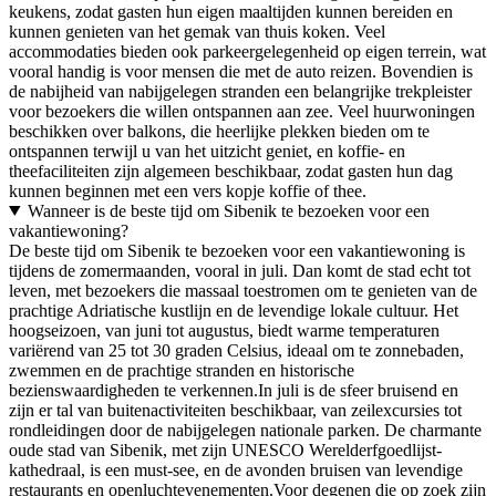
keukens, zodat gasten hun eigen maaltijden kunnen bereiden en
kunnen genieten van het gemak van thuis koken. Veel
accommodaties bieden ook parkeergelegenheid op eigen terrein, wat
vooral handig is voor mensen die met de auto reizen. Bovendien is
de nabijheid van nabijgelegen stranden een belangrijke trekpleister
voor bezoekers die willen ontspannen aan zee. Veel huurwoningen
beschikken over balkons, die heerlijke plekken bieden om te
ontspannen terwijl u van het uitzicht geniet, en koffie- en
theefaciliteiten zijn algemeen beschikbaar, zodat gasten hun dag
kunnen beginnen met een vers kopje koffie of thee.
Wanneer is de beste tijd om Sibenik te bezoeken voor een
vakantiewoning?
De beste tijd om Sibenik te bezoeken voor een vakantiewoning is
tijdens de zomermaanden, vooral in juli. Dan komt de stad echt tot
leven, met bezoekers die massaal toestromen om te genieten van de
prachtige Adriatische kustlijn en de levendige lokale cultuur. Het
hoogseizoen, van juni tot augustus, biedt warme temperaturen
variërend van 25 tot 30 graden Celsius, ideaal om te zonnebaden,
zwemmen en de prachtige stranden en historische
bezienswaardigheden te verkennen.In juli is de sfeer bruisend en
zijn er tal van buitenactiviteiten beschikbaar, van zeilexcursies tot
rondleidingen door de nabijgelegen nationale parken. De charmante
oude stad van Sibenik, met zijn UNESCO Werelderfgoedlijst-
kathedraal, is een must-see, en de avonden bruisen van levendige
restaurants en openluchtevenementen.Voor degenen die op zoek zijn