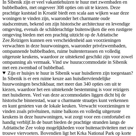
In Sibenik zijn er veel vakantiehuizen te huur met zwembaden en
bubbelbaden, met ongeveer 308 opties om uit te kiezen. Deze
prachtige kuststad in Kroatië biedt een scala aan wijken waar deze
woningen te vinden zijn, waaronder het charmante oude
stadscentrum, bekend om zijn historische architectuur en levendige
omgeving, evenals de schilderachtige buitenwijken die een rustigere
omgeving bieden met een prachtig uitzicht op de Adriatische
Zee.Reizigers kunnen een verscheidenheid aan voorzieningen
verwachten in deze huurwoningen, waaronder privézwembaden,
ontspannende bubbelbaden, ruime buitenterrassen en volledig
uitgeruste keukens, waardoor ze uitstekend geschikt zijn voor zowel
ontspanning als vermaak. Vind uw huuraccommodatie in Sibenik
met een zwembad of bubbelbad.
Zijn er huisjes te huur in Sibenik waar huisdieren zijn toegestaan?
In Sibenik is er een ruime keuze aan huisdiervriendelijke
huurwoningen beschikbaar, met meer dan 340 opties om uit te
kiezen, waardoor het een uitstekende bestemming is voor reizigers
met huisdieren. Veel van deze accommodaties liggen dicht bij de
historische binnenstad, waar u charmante straatjes kunt verkennen
en kunt genieten van de lokale keuken. Verwacht voorzieningen te
vinden zoals privétuinen, ruime balkons en volledig uitgeruste
keukens in deze huurwoningen, wat zorgt voor een comfortabel en
handig verblijf.In de buurt bieden de prachtige stranden langs de
Adriatische Zee volop mogelijkheden voor buitenactiviteiten met uw
trouwe viervoeters. Bovendien ligt het Krka National Park op korte