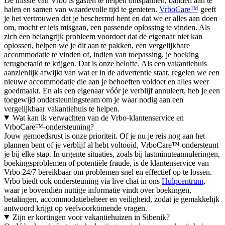
De missie van Vrbo is gasten te helpen ontspannen, banden aan te
halen en samen van waardevolle tijd te genieten.
VrboCare™
geeft
je het vertrouwen dat je beschermd bent en dat we er alles aan doen
om, mocht er iets misgaan, een passende oplossing te vinden. Als
zich een belangrijk probleem voordoet dat de eigenaar niet kan
oplossen, helpen we je dit aan te pakken, een vergelijkbare
accommodatie te vinden of, indien van toepassing, je boeking
terugbetaald te krijgen. Dat is onze belofte. Als een vakantiehuis
aanzienlijk afwijkt van wat er in de advertentie staat, regelen we een
nieuwe accommodatie die aan je behoeften voldoet en alles weer
goedmaakt. En als een eigenaar vóór je verblijf annuleert, heb je een
toegewijd ondersteuningsteam om je waar nodig aan een
vergelijkbaar vakantiehuis te helpen.
Wat kan ik verwachten van de Vrbo-klantenservice en
VrboCare™-ondersteuning?
Jouw gemoedsrust is onze prioriteit. Of je nu je reis nog aan het
plannen bent of je verblijf al hebt voltooid, VrboCare™ ondersteunt
je bij elke stap. In urgente situaties, zoals bij lastminuteannuleringen,
boekingsproblemen of potentiële fraude, is de klantenservice van
Vrbo 24/7 bereikbaar om problemen snel en effectief op te lossen.
Vrbo biedt ook ondersteuning via live chat in ons
Hulpcentrum
,
waar je bovendien nuttige informatie vindt over boekingen,
betalingen, accommodatiebeheer en veiligheid, zodat je gemakkelijk
antwoord krijgt op veelvoorkomende vragen.
Zijn er kortingen voor vakantiehuizen in Sibenik?