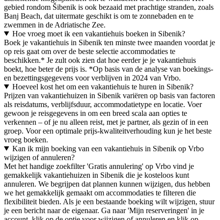
gebied rondom Šibenik is ook bezaaid met prachtige stranden, zoals
Banj Beach, dat uitermate geschikt is om te zonnebaden en te
zwemmen in de Adriatische Zee.
Hoe vroeg moet ik een vakantiehuis boeken in Sibenik?
Boek je vakantiehuis in Sibenik ten minste twee maanden voordat je
op reis gaat om over de beste selectie accommodaties te
beschikken.* Je zult ook zien dat hoe eerder je je vakantiehuis
boekt, hoe beter de prijs is. *Op basis van de analyse van boekings-
en bezettingsgegevens voor verblijven in 2024 van Vrbo.
Hoeveel kost het om een vakantiehuis te huren in Sibenik?
Prijzen van vakantiehuizen in Sibenik variëren op basis van factoren
als reisdatums, verblijfsduur, accommodatietype en locatie. Voer
gewoon je reisgegevens in om een breed scala aan opties te
verkennen – of je nu alleen reist, met je partner, als gezin of in een
groep. Voor een optimale prijs-kwaliteitverhouding kun je het beste
vroeg boeken.
Kan ik mijn boeking van een vakantiehuis in Sibenik op Vrbo
wijzigen of annuleren?
Met het handige zoekfilter 'Gratis annulering' op Vrbo vind je
gemakkelijk vakantiehuizen in Sibenik die je kosteloos kunt
annuleren. We begrijpen dat plannen kunnen wijzigen, dus hebben
we het gemakkelijk gemaakt om accommodaties te filteren die
flexibiliteit bieden. Als je een bestaande boeking wilt wijzigen, stuur
je een bericht naar de eigenaar. Ga naar 'Mijn reserveringen' in je
account, klik op de optie voor wijzigen of annuleren en klik op