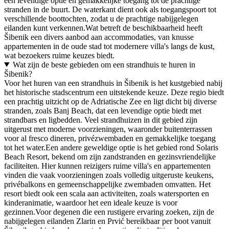
een levendige optie en gemakkelijke toegang tot de prachtige
stranden in de buurt. De waterkant dient ook als toegangspoort tot
verschillende boottochten, zodat u de prachtige nabijgelegen
eilanden kunt verkennen.Wat betreft de beschikbaarheid heeft
Šibenik een divers aanbod aan accommodaties, van knusse
appartementen in de oude stad tot modernere villa's langs de kust,
wat bezoekers ruime keuzes biedt.
Wat zijn de beste gebieden om een strandhuis te huren in
Šibenik?
Voor het huren van een strandhuis in Šibenik is het kustgebied nabij
het historische stadscentrum een uitstekende keuze. Deze regio biedt
een prachtig uitzicht op de Adriatische Zee en ligt dicht bij diverse
stranden, zoals Banj Beach, dat een levendige optie biedt met
strandbars en ligbedden. Veel strandhuizen in dit gebied zijn
uitgerust met moderne voorzieningen, waaronder buitenterrassen
voor al fresco dineren, privézwembaden en gemakkelijke toegang
tot het water.Een andere geweldige optie is het gebied rond Solaris
Beach Resort, bekend om zijn zandstranden en gezinsvriendelijke
faciliteiten. Hier kunnen reizigers ruime villa's en appartementen
vinden die vaak voorzieningen zoals volledig uitgeruste keukens,
privébalkons en gemeenschappelijke zwembaden omvatten. Het
resort biedt ook een scala aan activiteiten, zoals watersporten en
kinderanimatie, waardoor het een ideale keuze is voor
gezinnen.Voor degenen die een rustigere ervaring zoeken, zijn de
nabijgelegen eilanden Zlarin en Prvić bereikbaar per boot vanuit