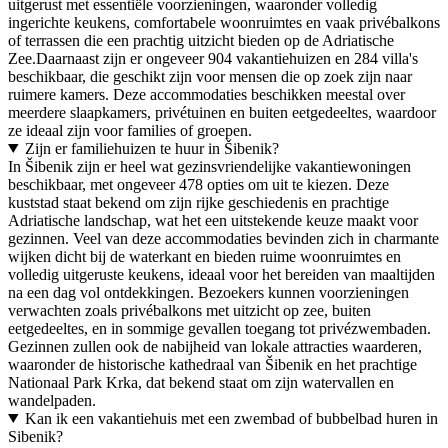
uitgerust met essentiële voorzieningen, waaronder volledig
ingerichte keukens, comfortabele woonruimtes en vaak privébalkons
of terrassen die een prachtig uitzicht bieden op de Adriatische
Zee.Daarnaast zijn er ongeveer 904 vakantiehuizen en 284 villa's
beschikbaar, die geschikt zijn voor mensen die op zoek zijn naar
ruimere kamers. Deze accommodaties beschikken meestal over
meerdere slaapkamers, privétuinen en buiten eetgedeeltes, waardoor
ze ideaal zijn voor families of groepen.
Zijn er familiehuizen te huur in Šibenik?
In Šibenik zijn er heel wat gezinsvriendelijke vakantiewoningen
beschikbaar, met ongeveer 478 opties om uit te kiezen. Deze
kuststad staat bekend om zijn rijke geschiedenis en prachtige
Adriatische landschap, wat het een uitstekende keuze maakt voor
gezinnen. Veel van deze accommodaties bevinden zich in charmante
wijken dicht bij de waterkant en bieden ruime woonruimtes en
volledig uitgeruste keukens, ideaal voor het bereiden van maaltijden
na een dag vol ontdekkingen. Bezoekers kunnen voorzieningen
verwachten zoals privébalkons met uitzicht op zee, buiten
eetgedeeltes, en in sommige gevallen toegang tot privézwembaden.
Gezinnen zullen ook de nabijheid van lokale attracties waarderen,
waaronder de historische kathedraal van Šibenik en het prachtige
Nationaal Park Krka, dat bekend staat om zijn watervallen en
wandelpaden.
Kan ik een vakantiehuis met een zwembad of bubbelbad huren in
Sibenik?