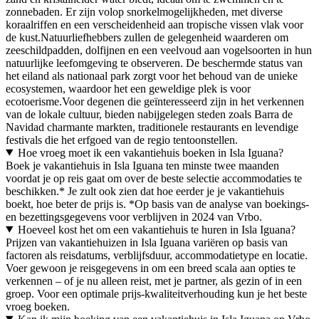
zonnebaden. Er zijn volop snorkelmogelijkheden, met diverse
koraalriffen en een verscheidenheid aan tropische vissen vlak voor
de kust.Natuurliefhebbers zullen de gelegenheid waarderen om
zeeschildpadden, dolfijnen en een veelvoud aan vogelsoorten in hun
natuurlijke leefomgeving te observeren. De beschermde status van
het eiland als nationaal park zorgt voor het behoud van de unieke
ecosystemen, waardoor het een geweldige plek is voor
ecotoerisme.Voor degenen die geïnteresseerd zijn in het verkennen
van de lokale cultuur, bieden nabijgelegen steden zoals Barra de
Navidad charmante markten, traditionele restaurants en levendige
festivals die het erfgoed van de regio tentoonstellen.
Hoe vroeg moet ik een vakantiehuis boeken in Isla Iguana?
Boek je vakantiehuis in Isla Iguana ten minste twee maanden
voordat je op reis gaat om over de beste selectie accommodaties te
beschikken.* Je zult ook zien dat hoe eerder je je vakantiehuis
boekt, hoe beter de prijs is. *Op basis van de analyse van boekings-
en bezettingsgegevens voor verblijven in 2024 van Vrbo.
Hoeveel kost het om een vakantiehuis te huren in Isla Iguana?
Prijzen van vakantiehuizen in Isla Iguana variëren op basis van
factoren als reisdatums, verblijfsduur, accommodatietype en locatie.
Voer gewoon je reisgegevens in om een breed scala aan opties te
verkennen – of je nu alleen reist, met je partner, als gezin of in een
groep. Voor een optimale prijs-kwaliteitverhouding kun je het beste
vroeg boeken.