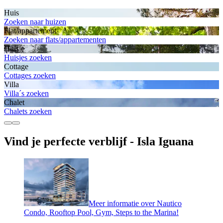
Huis
Zoeken naar huizen
Flat/appartement
Zoeken naar flats/appartementen
Huisje
Huisjes zoeken
Cottage
Cottages zoeken
Villa
Villa´s zoeken
Chalet
Chalets zoeken
Vind je perfecte verblijf - Isla Iguana
Meer informatie over Nautico
Condo, Rooftop Pool, Gym, Steps to the Marina!