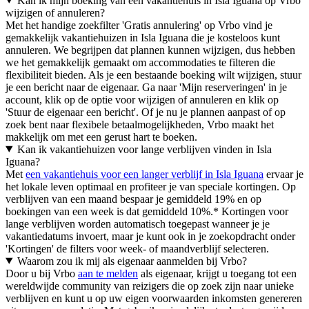
Kan ik mijn boeking van een vakantiehuis in Isla Iguana op Vrbo
wijzigen of annuleren?
Met het handige zoekfilter 'Gratis annulering' op Vrbo vind je
gemakkelijk vakantiehuizen in Isla Iguana die je kosteloos kunt
annuleren. We begrijpen dat plannen kunnen wijzigen, dus hebben
we het gemakkelijk gemaakt om accommodaties te filteren die
flexibiliteit bieden. Als je een bestaande boeking wilt wijzigen, stuur
je een bericht naar de eigenaar. Ga naar 'Mijn reserveringen' in je
account, klik op de optie voor wijzigen of annuleren en klik op
'Stuur de eigenaar een bericht'. Of je nu je plannen aanpast of op
zoek bent naar flexibele betaalmogelijkheden, Vrbo maakt het
makkelijk om met een gerust hart te boeken.
Kan ik vakantiehuizen voor lange verblijven vinden in Isla
Iguana?
Met
een vakantiehuis voor een langer verblijf in Isla Iguana
ervaar je
het lokale leven optimaal en profiteer je van speciale kortingen. Op
verblijven van een maand bespaar je gemiddeld 19% en op
boekingen van een week is dat gemiddeld 10%.* Kortingen voor
lange verblijven worden automatisch toegepast wanneer je je
vakantiedatums invoert, maar je kunt ook in je zoekopdracht onder
'Kortingen' de filters voor week- of maandverblijf selecteren.
Waarom zou ik mij als eigenaar aanmelden bij Vrbo?
Door u bij Vrbo
aan te melden
als eigenaar, krijgt u toegang tot een
wereldwijde community van reizigers die op zoek zijn naar unieke
verblijven en kunt u op uw eigen voorwaarden inkomsten genereren