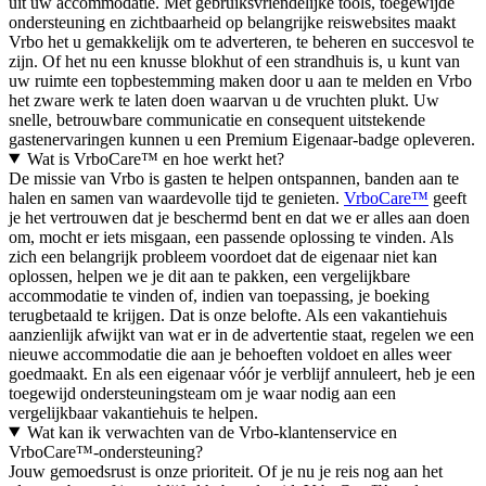
uit uw accommodatie. Met gebruiksvriendelijke tools, toegewijde
ondersteuning en zichtbaarheid op belangrijke reiswebsites maakt
Vrbo het u gemakkelijk om te adverteren, te beheren en succesvol te
zijn. Of het nu een knusse blokhut of een strandhuis is, u kunt van
uw ruimte een topbestemming maken door u aan te melden en Vrbo
het zware werk te laten doen waarvan u de vruchten plukt. Uw
snelle, betrouwbare communicatie en consequent uitstekende
gastenervaringen kunnen u een Premium Eigenaar-badge opleveren.
Wat is VrboCare™ en hoe werkt het?
De missie van Vrbo is gasten te helpen ontspannen, banden aan te
halen en samen van waardevolle tijd te genieten.
VrboCare™
geeft
je het vertrouwen dat je beschermd bent en dat we er alles aan doen
om, mocht er iets misgaan, een passende oplossing te vinden. Als
zich een belangrijk probleem voordoet dat de eigenaar niet kan
oplossen, helpen we je dit aan te pakken, een vergelijkbare
accommodatie te vinden of, indien van toepassing, je boeking
terugbetaald te krijgen. Dat is onze belofte. Als een vakantiehuis
aanzienlijk afwijkt van wat er in de advertentie staat, regelen we een
nieuwe accommodatie die aan je behoeften voldoet en alles weer
goedmaakt. En als een eigenaar vóór je verblijf annuleert, heb je een
toegewijd ondersteuningsteam om je waar nodig aan een
vergelijkbaar vakantiehuis te helpen.
Wat kan ik verwachten van de Vrbo-klantenservice en
VrboCare™-ondersteuning?
Jouw gemoedsrust is onze prioriteit. Of je nu je reis nog aan het