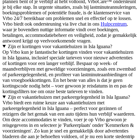
plannen bent of je verblijf al hebt voltooid, VrboCare™ ondersteunt
je bij elke stap. In urgente situaties, zoals bij lastminuteannuleringen,
boekingsproblemen of potentiële fraude, is de klantenservice van
Vrbo 24/7 bereikbaar om problemen snel en effectief op te lossen.
Vrbo biedt ook ondersteuning via live chat in ons
Hulpcentrum
,
waar je bovendien nuttige informatie vindt over boekingen,
betalingen, accommodatiebeheer en veiligheid, zodat je gemakkelijk
antwoord krijgt op veelvoorkomende vragen.
Zijn er kortingen voor vakantiehuizen in Isla Iguana?
Op Vrbo kun je fantastische kortingen vinden voor vakantiehuizen
in Isla Iguana, inclusief speciale tarieven voor nieuwe advertenties
of kortingen voor een langer verblijf. Bespaar op week- of
maandverblijven met geweldige voorzieningen, zoals een zwembad
of parkeergelegenheid, en profiteer van lastminuteaanbiedingen of
van vroegboekkortingen. En het beste van alles is dat je geen
kortingscode nodig hebt – voer gewoon je reisdatums in en pas de
kortingsfilters toe om onze beste tarieven te vinden.
Zijn er vakantiehuizen met parkeergelegenheid in Isla Iguana?
Vrbo biedt een ruime keuze aan vakantiehuizen met
parkeergelegenheid in Isla Iguana – perfect voor gezinnen of
reizigers die het gemak van een auto tijdens hun verblijf waarderen.
Om deze accommodaties te vinden, voer je op Vrbo gewoon je
reisgegevens in en selecteer je 'Parkeerplaats' onder 'Kenmerken &
voorzieningen'. Zo kun je snel en gemakkelijk door advertenties
bladeren die aan je behoeften voldoen, of je nu een korte stedentrip