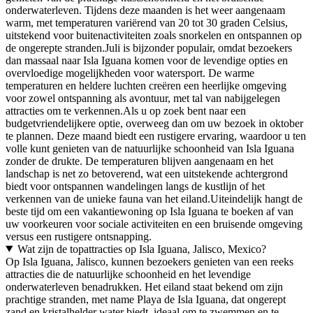
onderwaterleven. Tijdens deze maanden is het weer aangenaam
warm, met temperaturen variërend van 20 tot 30 graden Celsius,
uitstekend voor buitenactiviteiten zoals snorkelen en ontspannen op
de ongerepte stranden.Juli is bijzonder populair, omdat bezoekers
dan massaal naar Isla Iguana komen voor de levendige opties en
overvloedige mogelijkheden voor watersport. De warme
temperaturen en heldere luchten creëren een heerlijke omgeving
voor zowel ontspanning als avontuur, met tal van nabijgelegen
attracties om te verkennen.Als u op zoek bent naar een
budgetvriendelijkere optie, overweeg dan om uw bezoek in oktober
te plannen. Deze maand biedt een rustigere ervaring, waardoor u ten
volle kunt genieten van de natuurlijke schoonheid van Isla Iguana
zonder de drukte. De temperaturen blijven aangenaam en het
landschap is net zo betoverend, wat een uitstekende achtergrond
biedt voor ontspannen wandelingen langs de kustlijn of het
verkennen van de unieke fauna van het eiland.Uiteindelijk hangt de
beste tijd om een vakantiewoning op Isla Iguana te boeken af van
uw voorkeuren voor sociale activiteiten en een bruisende omgeving
versus een rustigere ontsnapping.
Wat zijn de topattracties op Isla Iguana, Jalisco, Mexico?
Op Isla Iguana, Jalisco, kunnen bezoekers genieten van een reeks
attracties die de natuurlijke schoonheid en het levendige
onderwaterleven benadrukken. Het eiland staat bekend om zijn
prachtige stranden, met name Playa de Isla Iguana, dat ongerept
zand en kristalhelder water biedt, ideaal om te zwemmen en te