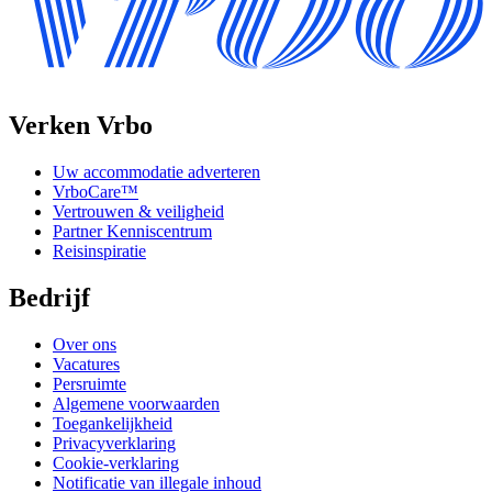
Verken Vrbo
Uw accommodatie adverteren
VrboCare™
Vertrouwen & veiligheid
Partner Kenniscentrum
Reisinspiratie
Bedrijf
Over ons
Vacatures
Persruimte
Algemene voorwaarden
Toegankelijkheid
Privacyverklaring
Cookie-verklaring
Notificatie van illegale inhoud