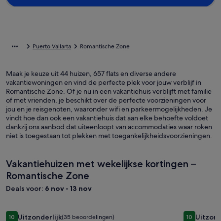
Puerto Vallarta
Romantische Zone
Maak je keuze uit 44 huizen, 657 flats en diverse andere
vakantiewoningen en vind de perfecte plek voor jouw verblijf in
Romantische Zone. Of je nu in een vakantiehuis verblijft met familie
of met vrienden, je beschikt over de perfecte voorzieningen voor
jou en je reisgenoten, waaronder wifi en parkeermogelijkheden. Je
vindt hoe dan ook een vakantiehuis dat aan elke behoefte voldoet
dankzij ons aanbod dat uiteenloopt van accommodaties waar roken
niet is toegestaan tot plekken met toegankelijkheidsvoorzieningen.
Vakantiehuizen met wekelijkse kortingen –
Romantische Zone
Deals voor:
6 nov - 13 nov
Fotogalerie
Casa del Quetzal Puerto Vallarta
Fotogale
Orange Sun
Uitzonderlijk
Uitzond
10
(35 beoordelingen)
10
10 op 10, Uitzonderlijk, (35 beoordelingen)
10 op 10, U