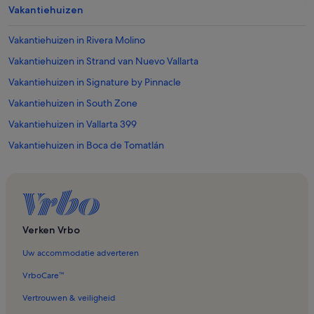
Vakantiehuizen
Vakantiehuizen in Rivera Molino
Vakantiehuizen in Strand van Nuevo Vallarta
Vakantiehuizen in Signature by Pinnacle
Vakantiehuizen in South Zone
Vakantiehuizen in Vallarta 399
Vakantiehuizen in Boca de Tomatlán
Vakantiehuizen in Agua Azul
Vakantiehuizen in Playa Estaca
Vakantiehuizen in Internationaal Congrescentrum
Vakantiehuizen in Yelapa
Verken Vrbo
Vakantiehuizen in Alta Vista
Uw accommodatie adverteren
Vakantiehuizen in El Remance
VrboCare™
Vakantiehuizen in Díaz Ordaz
Vertrouwen & veiligheid
Vakantiehuizen in Playa Bucerías