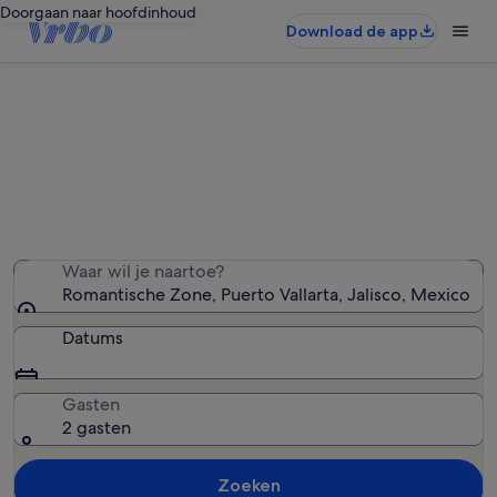
Doorgaan naar hoofdinhoud
Download de app
Vakantiehuizen in Romantische
Zone
We hebben 1.988 vakantiewoningen gevonden — voer
uw reisdatums in om de beschikbaarheid te zien
Waar wil je naartoe?
Romantische Zone, Puerto Vallarta, Jalisco, Mexico
Datums
Gasten
2 gasten
Zoeken