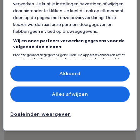
verwerken. Je kunt je instellingen bevestigen of wijzigen
door hieronder te klikken. Je kunt dit ook op elk moment
Huis
Flat/appartement
Huisje
doen op de pagina met onze privacyverklaring. Deze
Vind alle
keuzes worden aan onze partners doorgegeven en
hebben geen invloed op browsegegevens.
vakantiewoningen in de
Wij en onze partners verwerken gegevens voor de
volgende doeleinden:
buurt van de
Precieze geolocatiegegevens gebruiken. De apparaatkenmerken actief
scannen ter identificatie. Informatie op een apparaat opslaan en/of
belangrijkste
openen. Gepersonaliseerde advertenties en content, advertentie- en
contentmetingen, doelgroepenonderzoek en ontwikkeling van
bezienswaardigheden in
diensten.
Akkoord
Partnerlijst (derden)
Romantische Zone
Alles afwijzen
Doeleinden weergeven