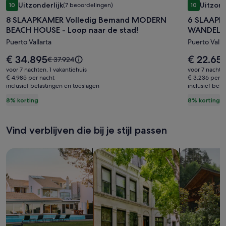
Uitzonderlijk
Uitzond
10
(7 beoordelingen)
10
voor
voor
10 op 10, Uitzonderlijk, (7 beoordelingen)
10 op 10, U
8 SLAAPKAMER Volledig Bemand MODERN
6 SLAAP
8
6
BEACH HOUSE - Loop naar de stad!
WANDELIN
SLAAPKAMER
SLAAPK
Puerto Vallarta
Puerto Valla
Volledig
MODERN
Bemand
STRAND
De
De
€ 34.895
€ 22.65
De
€ 37.924
MODERN
prijs
WANDEL
prijs
prijs
voor 7 nachten, 1 vakantiehuis
voor 7 nachten,
is
is
was
BEACH
€ 4.985 per nacht
NAAR
€ 3.236 per n
€ 34.895
€ 22.652
inclusief belastingen en toeslagen
€ 37.924,
inclusief bel
HOUSE
DE
zie
8% korting
8% korting
-
STAD
meer
Loop
informatie
over
naar
Vind verblijven die bij je stijl passen
het
de
standaardtarief.
stad!
Zoeken naar huizen
Zoeken naar flats/appartementen
Huisjes zoek