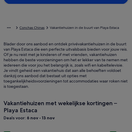
Conchas Chinas
Vakantiehuizen in de buurt van Playa Estaca
Blader door ons aanbod en ontdek privévakantiehuizen in de buurt
van Playa Estaca die een perfecte uitvalsbasis bieden voor jouw reis.
Of je nu reist met je kinderen of met vrienden, vakantiehuizen
hebben de beste voorzieningen om het er lekker van te nemen met
iedereen die voor jou het belangrijk is, zoals wifi en kabeltelevisie.
Je vindt geheid een vakantiehuis dat aan alle behoeften voldoet
dankzij ons aanbod dat bestaat uit opties met
toegankelijkheidsvoorzieningen tot accommodaties waar roken niet
is toegestaan.
Vakantiehuizen met wekelijkse kortingen –
Playa Estaca
Deals voor:
6 nov - 13 nov
Fotogalerie
8 SLAAPKAMER Volledig Bemand MODERN BEACH HOUSE - L
Fotogale
6 SLAAPK