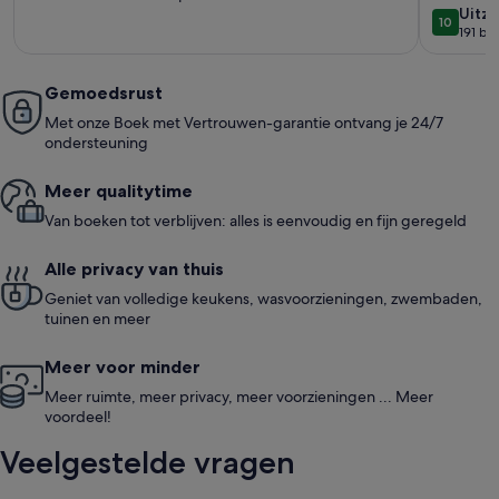
uitzo
Uitzo
B4 fee
10
10 op 10
191 be
(191
beoo
Gemoedsrust
Met onze Boek met Vertrouwen-garantie ontvang je 24/7
ondersteuning
Meer quali­ty­time
Van boeken tot verblijven: alles is eenvoudig en fijn geregeld
Alle privacy van thuis
Geniet van volledige keukens, wasvoorzieningen, zwembaden,
tuinen en meer
Meer voor minder
Meer ruimte, meer privacy, meer voorzieningen ... Meer
voordeel!
Veelgestelde vragen