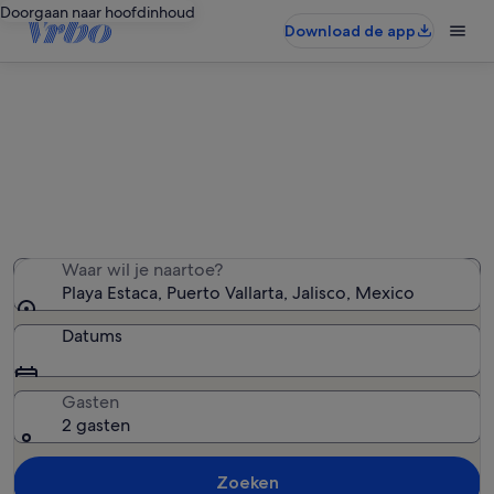
Doorgaan naar hoofdinhoud
Download de app
Vakantiewoningen in de buurt van
Playa Estaca
We hebben 6.191 vakantiewoningen gevonden — voer
uw reisdatums in om de beschikbaarheid te zien
Waar wil je naartoe?
Playa Estaca, Puerto Vallarta, Jalisco, Mexico
Datums
Gasten
2 gasten
Zoeken