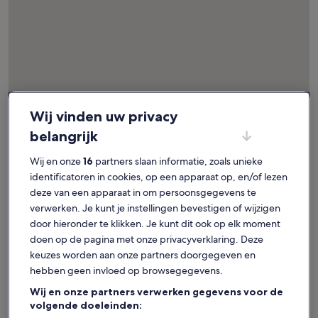
Wij vinden uw privacy
belangrijk
Kaart
Meer informatie over Playa Estaca. Opent een nieuw venster
met
Wij en onze
16
partners slaan informatie, zoals unieke
attracties
identificatoren in cookies, op een apparaat op, en/of lezen
deze van een apparaat in om persoonsgegevens te
verwerken. Je kunt je instellingen bevestigen of wijzigen
1
door hieronder te klikken. Je kunt dit ook op elk moment
doen op de pagina met onze privacyverklaring. Deze
keuzes worden aan onze partners doorgegeven en
hebben geen invloed op browsegegevens.
Wij en onze partners verwerken gegevens voor de
volgende doeleinden: