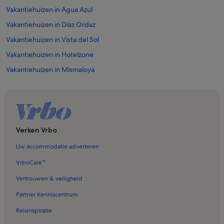
Vakantiehuizen in Agua Azul
Vakantiehuizen in Díaz Ordaz
Vakantiehuizen in Vista del Sol
Vakantiehuizen in Hotelzone
Vakantiehuizen in Mismaloya
Vakantiehuizen in Puerto Vallarta
Vakantiehuizen in Proyecto escola
Vakantiehuizen in Las Canoas
Vakantiehuizen in Vallarta 399
Verken Vrbo
Vakantiehuizen in El Remance
Uw accommodatie adverteren
Vakantiehuizen in Playa Bucerías
VrboCare™
Vakantiehuizen in South Zone
Vertrouwen & veiligheid
Vakantiehuizen in Romantische Zone
Partner Kenniscentrum
Vakantiehuizen in 5 de Diciembre
Reisinspiratie
Vakantiehuizen in Conchas Chinas