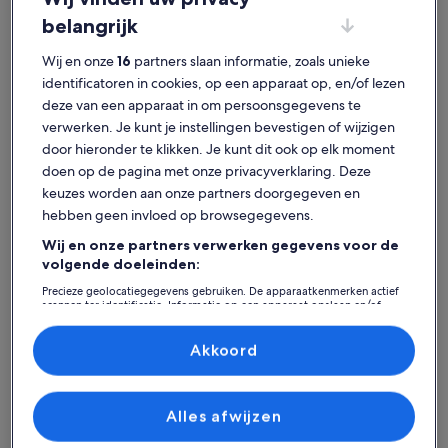
belangrijk
Wij en onze
16
partners slaan informatie, zoals unieke
identificatoren in cookies, op een apparaat op, en/of lezen
deze van een apparaat in om persoonsgegevens te
verwerken. Je kunt je instellingen bevestigen of wijzigen
door hieronder te klikken. Je kunt dit ook op elk moment
doen op de pagina met onze privacyverklaring. Deze
keuzes worden aan onze partners doorgegeven en
hebben geen invloed op browsegegevens.
Kaart
Meer informatie over Playa Bucerías. Opent een nieuw venst
met
Wij en onze partners verwerken gegevens voor de
attracties
volgende doeleinden:
Precieze geolocatiegegevens gebruiken. De apparaatkenmerken actief
scannen ter identificatie. Informatie op een apparaat opslaan en/of
openen. Gepersonaliseerde advertenties en content, advertentie- en
1
contentmetingen, doelgroepenonderzoek en ontwikkeling van
diensten.
Akkoord
Partnerlijst (derden)
Alles afwijzen