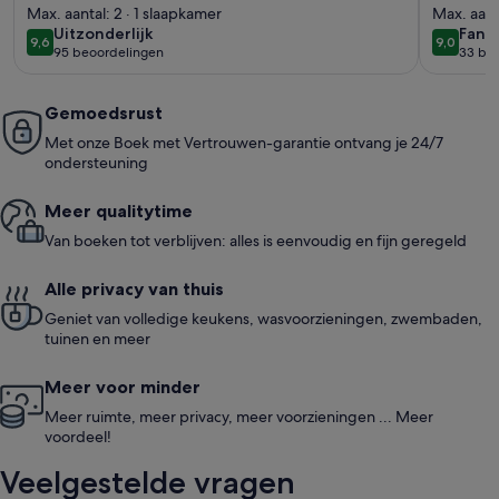
Max. aantal: 2 · 1 slaapkamer
privé 
Max. aant
uitzonderlijk
fanta
Uitzonderlijk
Fanta
9,6
9,0
9,6 op 10
9,0 op 1
95 beoordelingen
33 be
(95
(33
beoordelingen)
beoo
Gemoedsrust
Met onze Boek met Vertrouwen-garantie ontvang je 24/7
ondersteuning
Meer quali­ty­time
Van boeken tot verblijven: alles is eenvoudig en fijn geregeld
Alle privacy van thuis
Geniet van volledige keukens, wasvoorzieningen, zwembaden,
tuinen en meer
Meer voor minder
Meer ruimte, meer privacy, meer voorzieningen ... Meer
voordeel!
Veelgestelde vragen