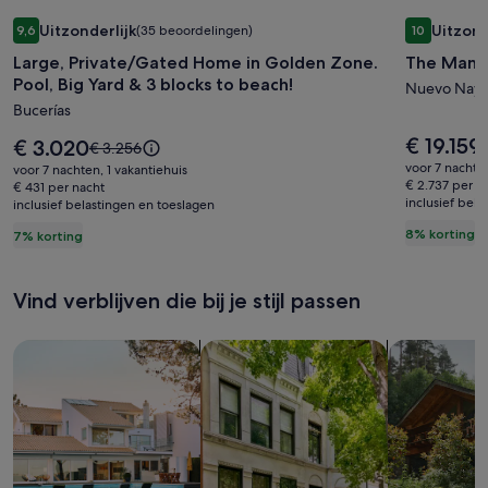
Fotogalerie
Large, Private/Gated Home in Golden Zone. Pool, Big Yard &
Fotogale
The Mansio
Uitzonderlijk
Uitzond
9,6
(35 beoordelingen)
10
voor
voor
9,6 op 10, Uitzonderlijk, (35 beoordelingen)
10 op 10, U
Large, Private/Gated Home in Golden Zone.
The Mansi
Large,
The
Pool, Big Yard & 3 blocks to beach!
Private/Gated
Mansion
Nuevo Naya
Bucerías
Home
Riviera
in
Nayarit
De
€ 19.159
De
€ 3.020
De
€ 3.256
prijs
Golden
prijs
p
prijs
voor 7 nachten,
voor 7 nachten, 1 vakantiehuis
is
is
was
€ 2.737 per n
Zone.
€ 431 per nacht
€ 19.159
€ 3.020
inclusief bel
€
inclusief belastingen en toeslagen
€ 3.256,
Pool,
z
zie
8% korting
7% korting
Big
meer
i
Yard
informatie
o
over
&
Vind verblijven die bij je stijl passen
h
het
3
s
standaardtarief.
blocks
Zoeken naar huizen
Zoeken naar flats/appartementen
Huisjes zoek
to
beach!