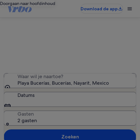
Doorgaan naar hoofdinhoud
Download de app
Vakantiewoningen in de buurt van
Playa Bucerías
We hebben 5.709 vakantiewoningen gevonden — voer
uw reisdatums in om de beschikbaarheid te zien
Waar wil je naartoe?
Playa Bucerías, Bucerías, Nayarit, Mexico
Datums
Gasten
2 gasten
Zoeken