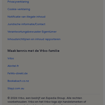
Privacyverklaring
Vakantiehuizen in Alta Vista
Cookie-verklaring
Vakantiehuizen in Díaz Ordaz
Notificatie van illegale inhoud
Vakantiehuizen in Boca de Tomatlán
Juridische informatie/Contact
Vakantiehuizen in Playa Estaca
Verantwortungsbewusster Eigentümer
Vakantiehuizen in Isla Iguana
Inhoudsrichtlijnen en inhoud rapporteren
Vakantiehuizen in Internationaal Congrescentrum
Vakantiehuizen in Vista del Sol
Maak kennis met de Vrbo-familie
Villa’s in Playa Las Glorias
Vrbo
Huisjes in Playa Las Glorias
Abritel.fr
FeWo-direkt.de
Bookabach.co.nz
Stayz.com.au
© 2026 Vrbo, een bedrijf van Expedia Group. Alle rechten
voorbehouden. Vrbo en het Vrbo-logo zijn handelsmerken of