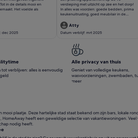
ent. Tot in
uitzicht op zee en
elingen)
beoordelingen)
Tot in de details mooi en
verdieping met uitzicht op zee en het dorp!
ls mooi en
het dorp! In alles
gemaakt. Het voelde als
In alles was voorzien: goede bedden, prima
keukenuitrusting, goed meubilair in de
elijk gema
was voorzien
woonkamer. En een eigen parkeergarage is
erg prettig. De zee is aan de overkant van de
Atty
boulevard, het centrum is 10 minuten lopen.
f: dec 2025
Datum verblijf: mrt 2025
De ontvangst door de host was heel
vriendelijk, met goede uitleg!
i­ty­time
Alle privacy van thuis
tot verblijven: alles is eenvoudig
Geniet van volledige keukens,
egeld
wasvoorzieningen, zwembaden, tu
meer
i plaatje. Deze hartelijke stad staat bekend om zijn bars, lokale rondl
, HomeAway heeft een geweldige selectie van vakantiewoningen. Veel
schap nodig heeft.
ee
f in de stad te zien? Ga er vanuit uw vakantiehuis op uit en ervaar wat