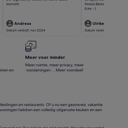
Supermarkt glei
beoordelingen)
beoordelingen)
bemüht
Strand,Bäcker und Supermar
um die Ecke :-)
Ecke :-)
Andreas
Ulrike
Datum verblijf: nov 2024
Datum verblijf: sep 2024
Meer voor minder
Meer ruimte, meer privacy, meer
inen en
voorzieningen ... Meer voordeel!
eidingen en restaurants. Of u nu een gezinsreis, vakantie
 woningen hebben een volledig uitgeruste keuken en een
 Egmond aan Zee zo'n leuke plek maakt. Hier zijn een aantal