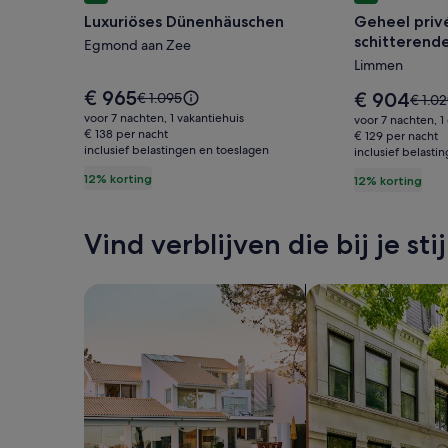
voor
voor
Luxuriöses Dünenhäuschen
Geheel privé
Luxuriöses
Geheel
schitterend
Dünenhäuschen
Egmond aan Zee
privé
strand.
Limmen
houten
chalet
De
€ 965
De
De
€ 904
€ 1.095
De
€ 1.0
prijs
vlakbij
prijs
prijs
prijs
voor 7 nachten, 1 vakantiehuis
voor 7 nachten, 1
is
is
was
€ 138 per nacht
was
schitteren
€ 129 per nacht
€ 965
€ 904
inclusief belastingen en toeslagen
€ 1.095,
inclusief belasti
€ 1.02
natuur/
zie
zie
12% korting
12% korting
steden
meer
meer
informatie
en
inform
over
over
strand.
Vind verblijven die bij je sti
het
het
standaardtarief.
standa
Zoeken naar huizen
Zoeken naar flats/