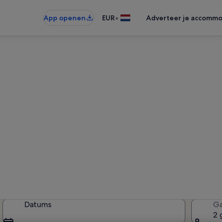
•
App openen
EUR
Adverteer je accommo
kantiehuizen in Egmond aan 
tiewoningen gevonden — voer uw
beschikbaarheid te zien
Datums
Ga
2 