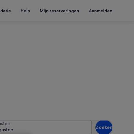
datie
Help
Mijn reserveringen
Aanmelden
Zee
 reisdatums in om de
sten
Zoeken
gasten