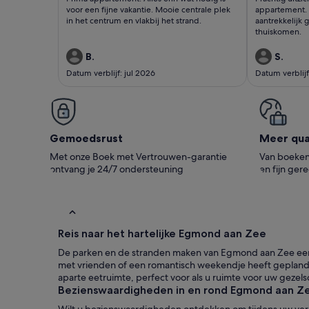
vakantie. Mooie
appartem
beoordelingen)
beoord
voor een fijne vakantie. Mooie centrale plek
appartement. 
centrale plek in het
de detai
in het centrum en vlakbij het strand.
aantrekkelijk 
thuiskomen.
centr
aantrekk
B.
S.
Datum verblijf: jul 2026
Datum verblij
Gemoedsrust
Meer qual
Met onze Boek met Vertrouwen-garantie
Van boeken 
ontvang je 24/7 ondersteuning
en fijn ger
Reis naar het hartelijke Egmond aan Zee
De parken en de stranden maken van Egmond aan Zee een moo
met vrienden of een romantisch weekendje heeft gepland
aparte eetruimte, perfect voor als u ruimte voor uw gezel
Bezienswaardigheden in en rond Egmond aan Z
Wilt u bezienswaardigheden ontdekken om tijdens uw verblij