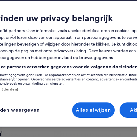
Kalender
F
vinden uw privacy belangrijk
De
augustus 2026
weergegeven
ze
16
partners slaan informatie, zoals unieke identificatoren in cookies, o
maanden
op, en/of lezen deze van een apparaat in om persoonsgegevens te verw
zijn
Maandag
Dinsdag
Woensdag
Donderdag
Vrijdag
Zaterdag
Zondag
Maandag
Din
Ma
Di
Wo
Do
Vr
Za
Zo
Ma
Di
stellingen bevestigen of wijzigen door hieronder te klikken. Je kunt dit o
August
en op de pagina met onze privacyverklaring. Deze keuzes worden aan
2026
doorgegeven en hebben geen invloed op browsegegevens.
en
1
1
2
2
Gemeente Bergen
Egmond aan Zee
September
nze partners verwerken gegevens voor de volgende doeleinden
2026.
locatiegegevens gebruiken. De apparaatkenmerken actief scannen ter identificatie. Info
3
4
5
6
7
8
7
8
9
9
euze uit 134 huizen, 82 appartementen en diverse andere vakantiewonin
laan en/of openen. Gepersonaliseerde advertenties en content, advertentie- en conten
leen je huisdier, zoals een zwembad en een wasmachine met droger. Wat je 
onderzoek en ontwikkeling van diensten.
an accommodaties waar roken niet is toegestaan tot opties met toegankel
st (derden)
10
11
12
13
14
15
14
15
16
16
17
18
19
20
21
22
21
22
2
23
kse kortingen – Egmond aan Zee
nden weergeven
Alles afwijzen
Ak
24
25
26
27
28
29
28
29
3
30
e
houten chalet vlakbij schitterende natuur/ steden en strand.
Fotogalerie
Gezellige bungalow bij het grootste
31
ijk
Uitzonderlijk
(130 beoordelingen)
9,6
(89 beoordelingen)
zonderlijk, (130 beoordelingen)
9,6 op 10, Uitzonderlijk, (89 beoordelingen)