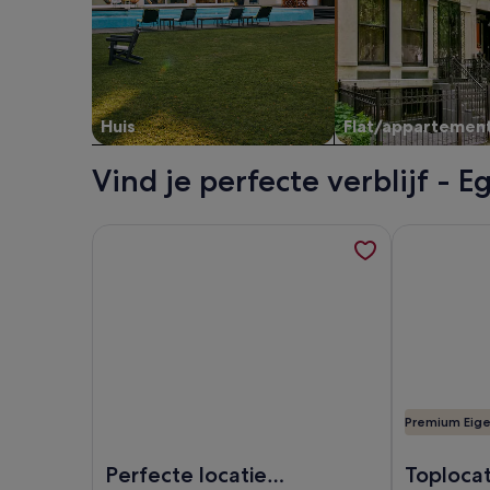
Huis
Flat/appartemen
Vind je perfecte verblijf -
Meer informatie over Perfecte locatie strand voet
Meer inform
Premium Eige
Afbeelding van Perfecte locatie strand voetganger
Afbeelding 
Perfecte locatie
Toplocat