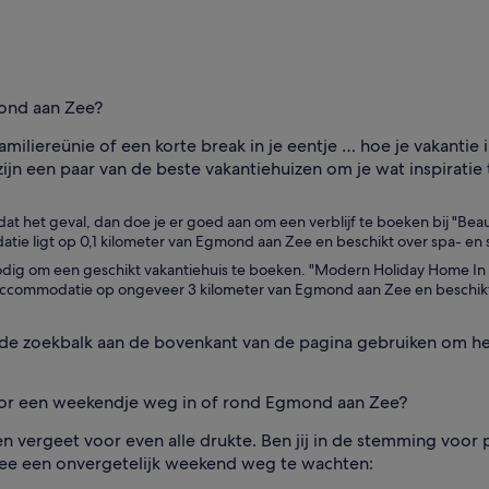
mond aan Zee?
miliereünie of een korte break in je eentje … hoe je vakantie 
t zijn een paar van de beste vakantiehuizen om je wat inspiratie
 dat het geval, dan doe je er goed aan om een verblijf te boeken bij "B
ie ligt op 0,1 kilometer van Egmond aan Zee en beschikt over spa- en s
 nodig om een geschikt vakantiehuis te boeken. "Modern Holiday Home I
ze accommodatie op ongeveer 3 kilometer van Egmond aan Zee en beschikt 
de zoekbalk aan de bovenkant van de pagina gebruiken om het
oor een weekendje weg in of rond Egmond aan Zee?
n vergeet voor even alle drukte. Ben jij in de stemming voor p
e een onvergetelijk weekend weg te wachten: