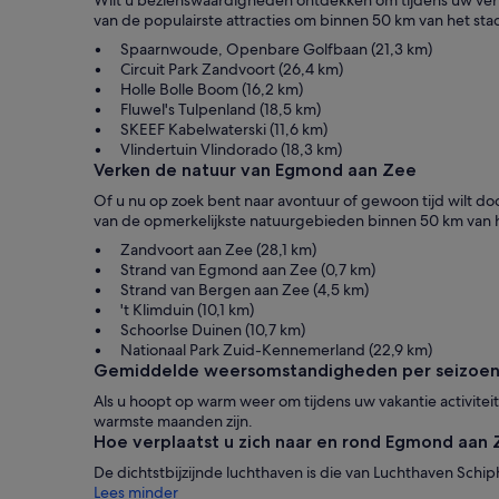
van de populairste attracties om binnen 50 km van het sta
Spaarnwoude, Openbare Golfbaan (21,3 km)
Circuit Park Zandvoort (26,4 km)
Holle Bolle Boom (16,2 km)
Fluwel's Tulpenland (18,5 km)
SKEEF Kabelwaterski (11,6 km)
Vlindertuin Vlindorado (18,3 km)
Verken de natuur van Egmond aan Zee
Of u nu op zoek bent naar avontuur of gewoon tijd wilt d
van de opmerkelijkste natuurgebieden binnen 50 km van 
Zandvoort aan Zee (28,1 km)
Strand van Egmond aan Zee (0,7 km)
Strand van Bergen aan Zee (4,5 km)
't Klimduin (10,1 km)
Schoorlse Duinen (10,7 km)
Nationaal Park Zuid-Kennemerland (22,9 km)
Gemiddelde weersomstandigheden per seizoen
Als u hoopt op warm weer om tijdens uw vakantie activitei
warmste maanden zijn.
Hoe verplaatst u zich naar en rond Egmond aan
De dichtstbijzijnde luchthaven is die van Luchthaven Schi
Lees minder