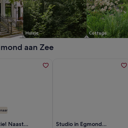
t
Huisje
Cottage
 Egmond aan Zee
gangerszone winkels, restaurants in de buurt., opent in een n
atie over Toplocatie! Naast vuurtoren, strand 50m VLOED, op
Meer informatie over Studio in Egmo
naar
szone winkels, restaurants in de buurt.
van Toplocatie! Naast vuurtoren, strand 50m VLOED
Afbeelding van Studio in Egmond aa
ie! Naast
Studio in Egmond