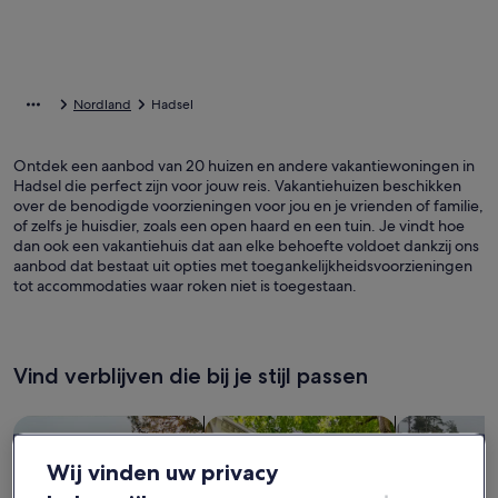
Nordland
Hadsel
Ontdek een aanbod van 20 huizen en andere vakantiewoningen in
Hadsel die perfect zijn voor jouw reis. Vakantiehuizen beschikken
over de benodigde voorzieningen voor jou en je vrienden of familie,
of zelfs je huisdier, zoals een open haard en een tuin. Je vindt hoe
dan ook een vakantiehuis dat aan elke behoefte voldoet dankzij ons
aanbod dat bestaat uit opties met toegankelijkheidsvoorzieningen
tot accommodaties waar roken niet is toegestaan.
Vind verblijven die bij je stijl passen
Zoeken naar huizen
Zoeken naar flats/appartementen
Huisjes zoek
Wij vinden uw privacy