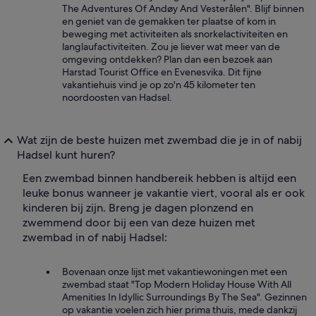
The Adventures Of Andøy And Vesterålen". Blijf binnen
en geniet van de gemakken ter plaatse of kom in
beweging met activiteiten als snorkelactiviteiten en
langlaufactiviteiten. Zou je liever wat meer van de
omgeving ontdekken? Plan dan een bezoek aan
Harstad Tourist Office en Evenesvika. Dit fijne
vakantiehuis vind je op zo'n 45 kilometer ten
noordoosten van Hadsel.
Wat zijn de beste huizen met zwembad die je in of nabij
Hadsel kunt huren?
Een zwembad binnen handbereik hebben is altijd een
leuke bonus wanneer je vakantie viert, vooral als er ook
kinderen bij zijn. Breng je dagen plonzend en
zwemmend door bij een van deze huizen met
zwembad in of nabij Hadsel:
Bovenaan onze lijst met vakantiewoningen met een
zwembad staat "Top Modern Holiday House With All
Amenities In Idyllic Surroundings By The Sea". Gezinnen
op vakantie voelen zich hier prima thuis, mede dankzij