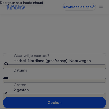
Doorgaan naar hoofdinhoud
Download de app
Vakantiehuizen in Hadsel
We hebben 48 vakantiewoningen gevonden — voer uw
reisdatums in om de beschikbaarheid te zien
Waar wil je naartoe?
Hadsel, Nordland (graafschap), Noorwegen
Datums
Gasten
2 gasten
Zoeken