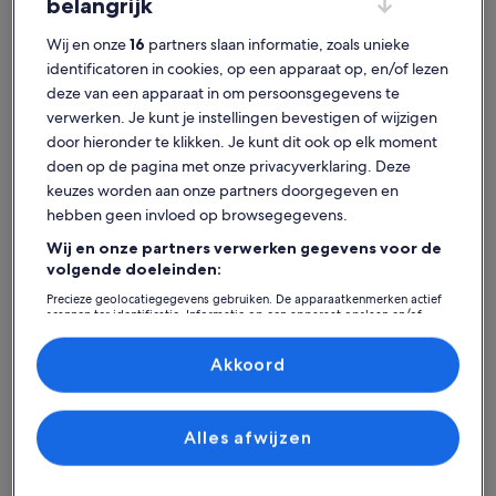
belangrijk
Wij en onze
16
partners slaan informatie, zoals unieke
identificatoren in cookies, op een apparaat op, en/of lezen
deze van een apparaat in om persoonsgegevens te
verwerken. Je kunt je instellingen bevestigen of wijzigen
door hieronder te klikken. Je kunt dit ook op elk moment
Huis
Flat/appartement
Huisje
doen op de pagina met onze privacyverklaring. Deze
keuzes worden aan onze partners doorgegeven en
Vind je perfecte verblijf - Hadsel
hebben geen invloed op browsegegevens.
Wij en onze partners verwerken gegevens voor de
Meer informatie over 10 persoons vakantie huis in Laukvik
Meer infor
volgende doeleinden:
Precieze geolocatiegegevens gebruiken. De apparaatkenmerken actief
scannen ter identificatie. Informatie op een apparaat opslaan en/of
openen. Gepersonaliseerde advertenties en content, advertentie- en
contentmetingen, doelgroepenonderzoek en ontwikkeling van
diensten.
Akkoord
Partnerlijst (derden)
Alles afwijzen