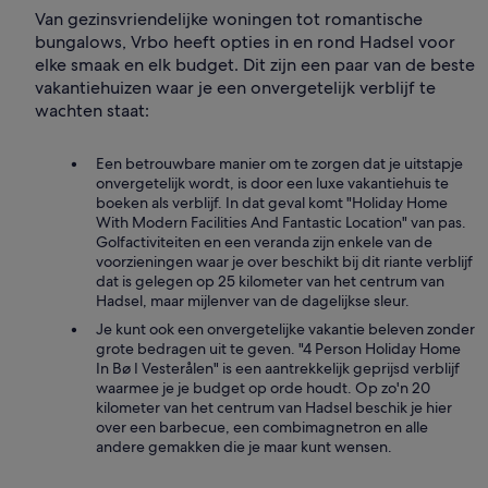
Van gezinsvriendelijke woningen tot romantische
bungalows, Vrbo heeft opties in en rond Hadsel voor
elke smaak en elk budget. Dit zijn een paar van de beste
vakantiehuizen waar je een onvergetelijk verblijf te
wachten staat:
Een betrouwbare manier om te zorgen dat je uitstapje
onvergetelijk wordt, is door een luxe vakantiehuis te
boeken als verblijf. In dat geval komt "Holiday Home
With Modern Facilities And Fantastic Location" van pas.
Golfactiviteiten en een veranda zijn enkele van de
voorzieningen waar je over beschikt bij dit riante verblijf
dat is gelegen op 25 kilometer van het centrum van
Hadsel, maar mijlenver van de dagelijkse sleur.
Je kunt ook een onvergetelijke vakantie beleven zonder
grote bedragen uit te geven. "4 Person Holiday Home
In Bø I Vesterålen" is een aantrekkelijk geprijsd verblijf
waarmee je je budget op orde houdt. Op zo'n 20
kilometer van het centrum van Hadsel beschik je hier
over een barbecue, een combimagnetron en alle
andere gemakken die je maar kunt wensen.