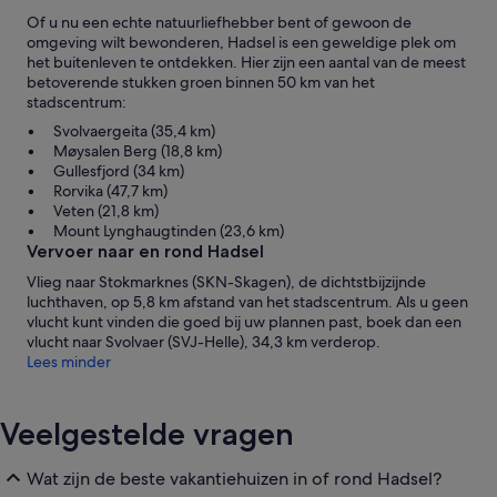
Of u nu een echte natuurliefhebber bent of gewoon de
omgeving wilt bewonderen, Hadsel is een geweldige plek om
het buitenleven te ontdekken. Hier zijn een aantal van de meest
betoverende stukken groen binnen 50 km van het
stadscentrum:
Svolvaergeita (35,4 km)
Møysalen Berg (18,8 km)
Gullesfjord (34 km)
Rorvika (47,7 km)
Veten (21,8 km)
Mount Lynghaugtinden (23,6 km)
Vervoer naar en rond Hadsel
Vlieg naar Stokmarknes (SKN-Skagen), de dichtstbijzijnde
luchthaven, op 5,8 km afstand van het stadscentrum. Als u geen
vlucht kunt vinden die goed bij uw plannen past, boek dan een
vlucht naar Svolvaer (SVJ-Helle), 34,3 km verderop.
Lees minder
Veelgestelde vragen
Wat zijn de beste vakantiehuizen in of rond Hadsel?