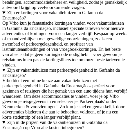
betalingen, accommodatiebeheer en veiligheid, zodat je gemakkelijk
antwoord krijgt op veelvoorkomende vragen.
Zijn er kortingen voor vakantiehuizen in Gafanha da
Encarnação?
Op Vrbo kun je fantastische kortingen vinden voor vakantiehuizen
in Gafanha da Encarnação, inclusief speciale tarieven voor nieuwe
advertenties of kortingen voor een langer verblijf. Bespaar op week-
of maandverblijven met geweldige voorzieningen, zoals een
zwembad of parkeergelegenheid, en profiteer van
lastminuteaanbiedingen of van vroegboekkortingen. En het beste
van alles is dat je geen kortingscode nodig hebt – voer gewoon je
reisdatums in en pas de kortingsfilters toe om onze beste tarieven te
vinden.
Zijn er vakantiehuizen met parkeergelegenheid in Gafanha da
Encarnação?
Vrbo biedt een ruime keuze aan vakantiehuizen met
parkeergelegenheid in Gafanha da Encarnação – perfect voor
gezinnen of reizigers die het gemak van een auto tijdens hun verblijf
waarderen. Om deze accommodaties te vinden, voer je op Vrbo
gewoon je reisgegevens in en selecteer je 'Parkeerplaats' onder
'Kenmerken & voorzieningen'. Zo kun je snel en gemakkelijk door
advertenties bladeren die aan je behoeften voldoen, of je nu een
korte stedentrip of een langer verblijf plant.
Zijn in de prijzen van de vakantiehuizen in Gafanha da
Encarnação op Vrbo alle kosten inbegrepen?