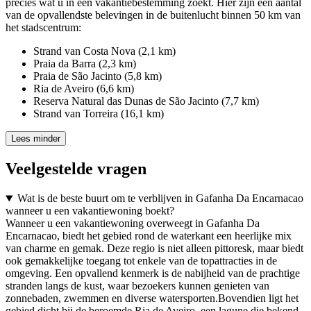
precies wat u in een vakantiebestemming zoekt. Hier zijn een aantal
van de opvallendste belevingen in de buitenlucht binnen 50 km van
het stadscentrum:
Strand van Costa Nova (2,1 km)
Praia da Barra (2,3 km)
Praia de São Jacinto (5,8 km)
Ria de Aveiro (6,6 km)
Reserva Natural das Dunas de São Jacinto (7,7 km)
Strand van Torreira (16,1 km)
Lees minder
Veelgestelde vragen
Wat is de beste buurt om te verblijven in Gafanha Da Encarnacao
wanneer u een vakantiewoning boekt?
Wanneer u een vakantiewoning overweegt in Gafanha Da
Encarnacao, biedt het gebied rond de waterkant een heerlijke mix
van charme en gemak. Deze regio is niet alleen pittoresk, maar biedt
ook gemakkelijke toegang tot enkele van de topattracties in de
omgeving. Een opvallend kenmerk is de nabijheid van de prachtige
stranden langs de kust, waar bezoekers kunnen genieten van
zonnebaden, zwemmen en diverse watersporten.Bovendien ligt het
gebied dicht bij de beroemde Ria de Aveiro, een lagune die bekend