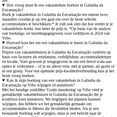
zee.
Hoe vroeg moet ik een vakantiehuis boeken in Gafanha da
Encarnação?
Boek je vakantiehuis in Gafanha da Encarnação ten minste twee
maanden voordat je op reis gaat om over de beste selectie
accommodaties te beschikken.* Je zult ook zien dat hoe eerder je je
vakantiehuis boekt, hoe beter de prijs is. *Op basis van de analyse
van boekings- en bezettingsgegevens voor verblijven in 2024 van
Vrbo.
Hoeveel kost het om een vakantiehuis te huren in Gafanha da
Encarnação?
Prijzen van vakantiehuizen in Gafanha da Encarnação variëren op
basis van factoren als reisdatums, verblijfsduur, accommodatietype
en locatie. Voer gewoon je reisgegevens in om een breed scala aan
opties te verkennen – of je nu alleen reist, met je partner, als gezin of
in een groep. Voor een optimale prijs-kwaliteitverhouding kun je het
beste vroeg boeken.
Kan ik mijn boeking van een vakantiehuis in Gafanha da
Encarnação op Vrbo wijzigen of annuleren?
Met het handige zoekfilter 'Gratis annulering' op Vrbo vind je
gemakkelijk vakantiehuizen in Gafanha da Encarnação die je
kosteloos kunt annuleren. We begrijpen dat plannen kunnen
wijzigen, dus hebben we het gemakkelijk gemaakt om
accommodaties te filteren die flexibiliteit bieden. Als je een
bestaande boeking wilt wijzigen, stuur je een bericht naar de