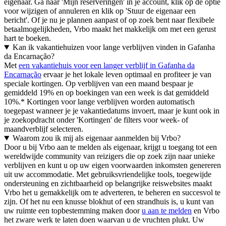
eigenaar. Ga naar 'Mijn reserveringen' in je account, klik op de optie
voor wijzigen of annuleren en klik op 'Stuur de eigenaar een
bericht'. Of je nu je plannen aanpast of op zoek bent naar flexibele
betaalmogelijkheden, Vrbo maakt het makkelijk om met een gerust
hart te boeken.
Kan ik vakantiehuizen voor lange verblijven vinden in Gafanha
da Encarnação?
Met
een vakantiehuis voor een langer verblijf in Gafanha da
Encarnação
ervaar je het lokale leven optimaal en profiteer je van
speciale kortingen. Op verblijven van een maand bespaar je
gemiddeld 19% en op boekingen van een week is dat gemiddeld
10%.* Kortingen voor lange verblijven worden automatisch
toegepast wanneer je je vakantiedatums invoert, maar je kunt ook in
je zoekopdracht onder 'Kortingen' de filters voor week- of
maandverblijf selecteren.
Waarom zou ik mij als eigenaar aanmelden bij Vrbo?
Door u bij Vrbo aan te melden als eigenaar, krijgt u toegang tot een
wereldwijde community van reizigers die op zoek zijn naar unieke
verblijven en kunt u op uw eigen voorwaarden inkomsten genereren
uit uw accommodatie. Met gebruiksvriendelijke tools, toegewijde
ondersteuning en zichtbaarheid op belangrijke reiswebsites maakt
Vrbo het u gemakkelijk om te adverteren, te beheren en succesvol te
zijn. Of het nu een knusse blokhut of een strandhuis is, u kunt van
uw ruimte een topbestemming maken door
u aan te melden
en Vrbo
het zware werk te laten doen waarvan u de vruchten plukt. Uw