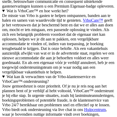
snelle, betrouwbare communicatie en consequent uitstekende
gastenervaringen kunnen u een Premium Eigenaar-badge opleveren.
Wat is VrboCare™ en hoe werkt het?
De missie van Vrbo is gasten te helpen ontspannen, banden aan te
halen en samen van waardevolle tijd te genieten.
VrboCare™
geeft
je het vertrouwen dat je beschermd bent en dat we er alles aan doen
om, mocht er iets misgaan, een passende oplossing te vinden. Als
zich een belangrijk probleem voordoet dat de eigenaar niet kan
oplossen, helpen we je dit aan te pakken, een vergelijkbare
accommodatie te vinden of, indien van toepassing, je boeking
terugbetaald te krijgen. Dat is onze belofte. Als een vakantiehuis
aanzienlijk afwijkt van wat er in de advertentie staat, regelen we een
nieuwe accommodatie die aan je behoeften voldoet en alles weer
goedmaakt. En als een eigenaar vóór je verblijf annuleert, heb je een
toegewijd ondersteuningsteam om je waar nodig aan een
vergelijkbaar vakantiehuis te helpen.
Wat kan ik verwachten van de Vrbo-klantenservice en
VrboCare™-ondersteuning?
Jouw gemoedsrust is onze prioriteit. Of je nu je reis nog aan het
plannen bent of je verblijf al hebt voltooid, VrboCare™ ondersteunt
je bij elke stap. In urgente situaties, zoals bij lastminuteannuleringen,
boekingsproblemen of potentiële fraude, is de klantenservice van
Vrbo 24/7 bereikbaar om problemen snel en effectief op te lossen.
Vrbo biedt ook ondersteuning via live chat in ons
Hulpcentrum
,
waar je bovendien nuttige informatie vindt over boekingen,