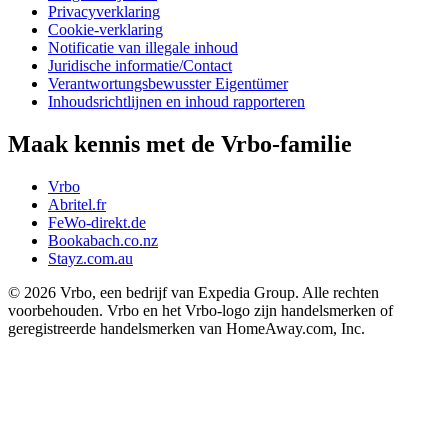
Privacyverklaring
Cookie-verklaring
Notificatie van illegale inhoud
Juridische informatie/Contact
Verantwortungsbewusster Eigentümer
Inhoudsrichtlijnen en inhoud rapporteren
Maak kennis met de Vrbo-familie
Vrbo
Abritel.fr
FeWo-direkt.de
Bookabach.co.nz
Stayz.com.au
© 2026 Vrbo, een bedrijf van Expedia Group. Alle rechten
voorbehouden. Vrbo en het Vrbo-logo zijn handelsmerken of
geregistreerde handelsmerken van HomeAway.com, Inc.