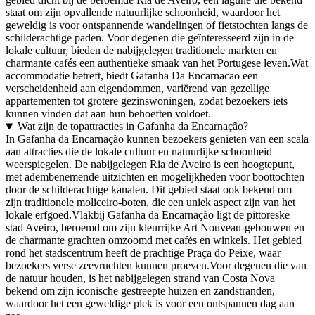
staat om zijn opvallende natuurlijke schoonheid, waardoor het
geweldig is voor ontspannende wandelingen of fietstochten langs de
schilderachtige paden. Voor degenen die geïnteresseerd zijn in de
lokale cultuur, bieden de nabijgelegen traditionele markten en
charmante cafés een authentieke smaak van het Portugese leven.Wat
accommodatie betreft, biedt Gafanha Da Encarnacao een
verscheidenheid aan eigendommen, variërend van gezellige
appartementen tot grotere gezinswoningen, zodat bezoekers iets
kunnen vinden dat aan hun behoeften voldoet.
Wat zijn de topattracties in Gafanha da Encarnação?
In Gafanha da Encarnação kunnen bezoekers genieten van een scala
aan attracties die de lokale cultuur en natuurlijke schoonheid
weerspiegelen. De nabijgelegen Ria de Aveiro is een hoogtepunt,
met adembenemende uitzichten en mogelijkheden voor boottochten
door de schilderachtige kanalen. Dit gebied staat ook bekend om
zijn traditionele moliceiro-boten, die een uniek aspect zijn van het
lokale erfgoed.Vlakbij Gafanha da Encarnação ligt de pittoreske
stad Aveiro, beroemd om zijn kleurrijke Art Nouveau-gebouwen en
de charmante grachten omzoomd met cafés en winkels. Het gebied
rond het stadscentrum heeft de prachtige Praça do Peixe, waar
bezoekers verse zeevruchten kunnen proeven.Voor degenen die van
de natuur houden, is het nabijgelegen strand van Costa Nova
bekend om zijn iconische gestreepte huizen en zandstranden,
waardoor het een geweldige plek is voor een ontspannen dag aan