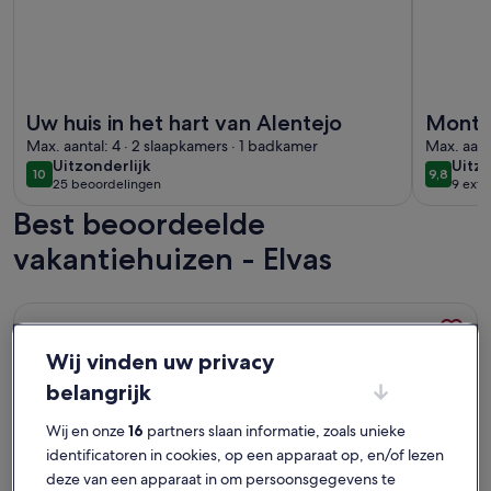
Meer informatie over Uw huis in het hart van Alentejo
Meer info
Uw huis in het hart van Alentejo
Monte 
Max. aantal: 4 · 2 slaapkamers · 1 badkamer
Alente
Max. aant
uitzonderlijk
uitzo
Uitzonderlijk
Uitzo
T6
10
9,8
10 op 10
9,8 op 1
25 beoordelingen
9 exte
(25
Best beoordeelde
beoordelingen)
vakantiehuizen - Elvas
Meer informatie over Sobreira Cottage @ Horta Vermelha | 
Wij vinden uw privacy
belangrijk
Wij en onze
16
partners slaan informatie, zoals unieke
identificatoren in cookies, op een apparaat op, en/of lezen
deze van een apparaat in om persoonsgegevens te