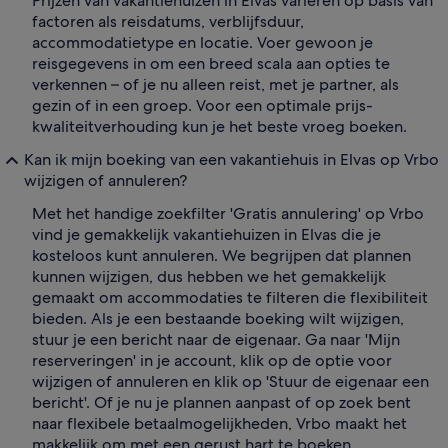
Prijzen van vakantiehuizen in Elvas variëren op basis van
factoren als reisdatums, verblijfsduur,
accommodatietype en locatie. Voer gewoon je
reisgegevens in om een breed scala aan opties te
verkennen – of je nu alleen reist, met je partner, als
gezin of in een groep. Voor een optimale prijs-
kwaliteitverhouding kun je het beste vroeg boeken.
Kan ik mijn boeking van een vakantiehuis in Elvas op Vrbo
wijzigen of annuleren?
Met het handige zoekfilter 'Gratis annulering' op Vrbo
vind je gemakkelijk vakantiehuizen in Elvas die je
kosteloos kunt annuleren. We begrijpen dat plannen
kunnen wijzigen, dus hebben we het gemakkelijk
gemaakt om accommodaties te filteren die flexibiliteit
bieden. Als je een bestaande boeking wilt wijzigen,
stuur je een bericht naar de eigenaar. Ga naar 'Mijn
reserveringen' in je account, klik op de optie voor
wijzigen of annuleren en klik op 'Stuur de eigenaar een
bericht'. Of je nu je plannen aanpast of op zoek bent
naar flexibele betaalmogelijkheden, Vrbo maakt het
makkelijk om met een gerust hart te boeken.