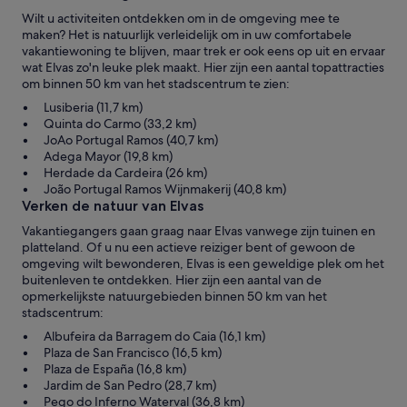
Wilt u activiteiten ontdekken om in de omgeving mee te
maken? Het is natuurlijk verleidelijk om in uw comfortabele
vakantiewoning te blijven, maar trek er ook eens op uit en ervaar
wat Elvas zo'n leuke plek maakt. Hier zijn een aantal topattracties
om binnen 50 km van het stadscentrum te zien:
Lusiberia (11,7 km)
Quinta do Carmo (33,2 km)
JoAo Portugal Ramos (40,7 km)
Adega Mayor (19,8 km)
Herdade da Cardeira (26 km)
João Portugal Ramos Wijnmakerij (40,8 km)
Verken de natuur van Elvas
Vakantiegangers gaan graag naar Elvas vanwege zijn tuinen en
platteland. Of u nu een actieve reiziger bent of gewoon de
omgeving wilt bewonderen, Elvas is een geweldige plek om het
buitenleven te ontdekken. Hier zijn een aantal van de
opmerkelijkste natuurgebieden binnen 50 km van het
stadscentrum:
Albufeira da Barragem do Caia (16,1 km)
Plaza de San Francisco (16,5 km)
Plaza de España (16,8 km)
Jardim de San Pedro (28,7 km)
Pego do Inferno Waterval (36,8 km)