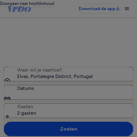
Doorgaan naar hoofdinhoud
Download de app
Vakantiehuizen in Elvas
We hebben 107 vakantiewoningen gevonden — voer
uw reisdatums in om de beschikbaarheid te zien
Waar wil je naartoe?
Elvas, Portalegre District, Portugal
Datums
Gasten
2 gasten
Zoeken