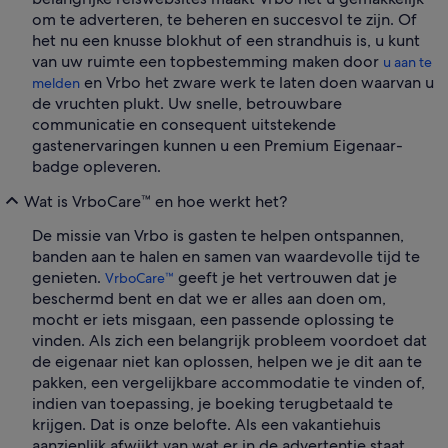
om te adverteren, te beheren en succesvol te zijn. Of
het nu een knusse blokhut of een strandhuis is, u kunt
van uw ruimte een topbestemming maken door
u aan te
en Vrbo het zware werk te laten doen waarvan u
melden
de vruchten plukt. Uw snelle, betrouwbare
communicatie en consequent uitstekende
gastenervaringen kunnen u een Premium Eigenaar-
badge opleveren.
Wat is VrboCare™ en hoe werkt het?
De missie van Vrbo is gasten te helpen ontspannen,
banden aan te halen en samen van waardevolle tijd te
genieten.
geeft je het vertrouwen dat je
VrboCare™
beschermd bent en dat we er alles aan doen om,
mocht er iets misgaan, een passende oplossing te
vinden. Als zich een belangrijk probleem voordoet dat
de eigenaar niet kan oplossen, helpen we je dit aan te
pakken, een vergelijkbare accommodatie te vinden of,
indien van toepassing, je boeking terugbetaald te
krijgen. Dat is onze belofte. Als een vakantiehuis
aanzienlijk afwijkt van wat er in de advertentie staat,