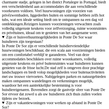
charmante stadje, gelegen in het district Portalegre in Portugal, biedt
een verscheidenheid aan accommodaties die aan verschillende
voorkeuren voldoen. Veel huurwoningen zijn voorzien van
privézwembaden, liggedeeltes buiten en sommige hebben zelfs hot
tubs, wat een ideale setting biedt om te ontspannen na een dag vol
ontdekkingen.Reizigers kunnen voorzieningen verwachten zoals
volledig uitgeruste keukens voor zelfverzorging, ruime woonruimtes
en privétuinen, ideaal om te genieten van het aangename weer.
Zijn er huisverhuurmogelijkheden in Ponte De Sor waar
huisdieren zijn toegestaan?
In Ponte De Sor zijn er verschillende huisdiervriendelijke
huurwoningen beschikbaar, die een scala aan voorzieningen bieden
om een comfortabel verblijf te garanderen. Veel van deze
accommodaties beschikken over ruime woonkamers, volledig
uitgeruste keukens en privé buitenruimtes waar huisdieren kunnen
genieten van de frisse lucht.De stad zelf is omgeven door prachtige
landschappen en biedt volop mogelijkheden voor buitenactiviteiten
met uw trouwe viervoeters. Nabijgelegen parken en natuurgebieden
maken ontspannen wandelingen en verkenningen mogelijk,
waardoor het een aantrekkelijke bestemming is voor
huisdiereigenaren. Bovendien zorgt de gastvrije sfeer van Ponte De
Sor ervoor dat zowel u als uw huisdieren zich thuis zullen voelen
tijdens uw bezoek.
Zijn er vakantiewoningen voor werken op afstand in Ponte De
Sor?