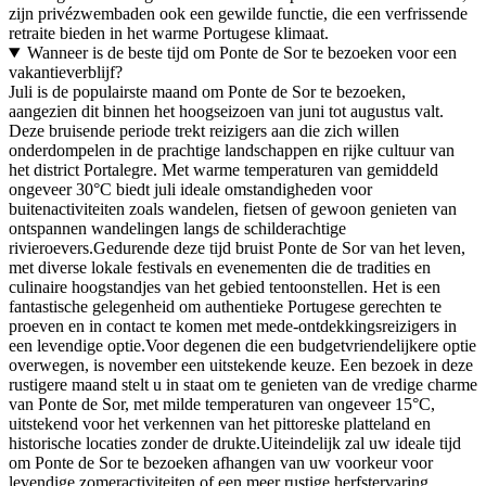
zijn privézwembaden ook een gewilde functie, die een verfrissende
retraite bieden in het warme Portugese klimaat.
Wanneer is de beste tijd om Ponte de Sor te bezoeken voor een
vakantieverblijf?
Juli is de populairste maand om Ponte de Sor te bezoeken,
aangezien dit binnen het hoogseizoen van juni tot augustus valt.
Deze bruisende periode trekt reizigers aan die zich willen
onderdompelen in de prachtige landschappen en rijke cultuur van
het district Portalegre. Met warme temperaturen van gemiddeld
ongeveer 30°C biedt juli ideale omstandigheden voor
buitenactiviteiten zoals wandelen, fietsen of gewoon genieten van
ontspannen wandelingen langs de schilderachtige
rivieroevers.Gedurende deze tijd bruist Ponte de Sor van het leven,
met diverse lokale festivals en evenementen die de tradities en
culinaire hoogstandjes van het gebied tentoonstellen. Het is een
fantastische gelegenheid om authentieke Portugese gerechten te
proeven en in contact te komen met mede-ontdekkingsreizigers in
een levendige optie.Voor degenen die een budgetvriendelijkere optie
overwegen, is november een uitstekende keuze. Een bezoek in deze
rustigere maand stelt u in staat om te genieten van de vredige charme
van Ponte de Sor, met milde temperaturen van ongeveer 15°C,
uitstekend voor het verkennen van het pittoreske platteland en
historische locaties zonder de drukte.Uiteindelijk zal uw ideale tijd
om Ponte de Sor te bezoeken afhangen van uw voorkeur voor
levendige zomeractiviteiten of een meer rustige herfstervaring.