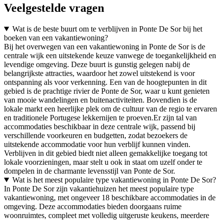
Veelgestelde vragen
Wat is de beste buurt om te verblijven in Ponte De Sor bij het
boeken van een vakantiewoning?
Bij het overwegen van een vakantiewoning in Ponte de Sor is de
centrale wijk een uitstekende keuze vanwege de toegankelijkheid en
levendige omgeving. Deze buurt is gunstig gelegen nabij de
belangrijkste attracties, waardoor het zowel uitstekend is voor
ontspanning als voor verkenning. Een van de hoogtepunten in dit
gebied is de prachtige rivier de Ponte de Sor, waar u kunt genieten
van mooie wandelingen en buitenactiviteiten. Bovendien is de
lokale markt een heerlijke plek om de cultuur van de regio te ervaren
en traditionele Portugese lekkernijen te proeven.Er zijn tal van
accommodaties beschikbaar in deze centrale wijk, passend bij
verschillende voorkeuren en budgetten, zodat bezoekers de
uitstekende accommodatie voor hun verblijf kunnen vinden.
Verblijven in dit gebied biedt niet alleen gemakkelijke toegang tot
lokale voorzieningen, maar stelt u ook in staat om uzelf onder te
dompelen in de charmante levensstijl van Ponte de Sor.
Wat is het meest populaire type vakantiewoning in Ponte De Sor?
In Ponte De Sor zijn vakantiehuizen het meest populaire type
vakantiewoning, met ongeveer 18 beschikbare accommodaties in de
omgeving. Deze accommodaties bieden doorgaans ruime
woonruimtes, compleet met volledig uitgeruste keukens, meerdere