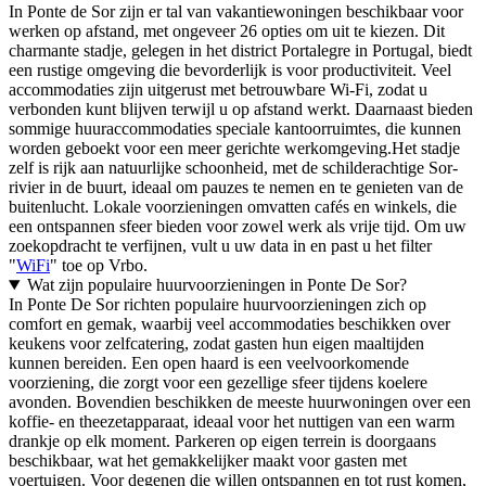
In Ponte de Sor zijn er tal van vakantiewoningen beschikbaar voor
werken op afstand, met ongeveer 26 opties om uit te kiezen. Dit
charmante stadje, gelegen in het district Portalegre in Portugal, biedt
een rustige omgeving die bevorderlijk is voor productiviteit. Veel
accommodaties zijn uitgerust met betrouwbare Wi-Fi, zodat u
verbonden kunt blijven terwijl u op afstand werkt. Daarnaast bieden
sommige huuraccommodaties speciale kantoorruimtes, die kunnen
worden geboekt voor een meer gerichte werkomgeving.Het stadje
zelf is rijk aan natuurlijke schoonheid, met de schilderachtige Sor-
rivier in de buurt, ideaal om pauzes te nemen en te genieten van de
buitenlucht. Lokale voorzieningen omvatten cafés en winkels, die
een ontspannen sfeer bieden voor zowel werk als vrije tijd. Om uw
zoekopdracht te verfijnen, vult u uw data in en past u het filter
"
WiFi
" toe op Vrbo.
Wat zijn populaire huurvoorzieningen in Ponte De Sor?
In Ponte De Sor richten populaire huurvoorzieningen zich op
comfort en gemak, waarbij veel accommodaties beschikken over
keukens voor zelfcatering, zodat gasten hun eigen maaltijden
kunnen bereiden. Een open haard is een veelvoorkomende
voorziening, die zorgt voor een gezellige sfeer tijdens koelere
avonden. Bovendien beschikken de meeste huurwoningen over een
koffie- en theezetapparaat, ideaal voor het nuttigen van een warm
drankje op elk moment. Parkeren op eigen terrein is doorgaans
beschikbaar, wat het gemakkelijker maakt voor gasten met
voertuigen. Voor degenen die willen ontspannen en tot rust komen,