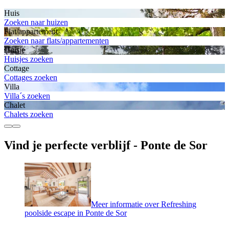
Huis
Zoeken naar huizen
Flat/appartement
Zoeken naar flats/appartementen
Huisje
Huisjes zoeken
Cottage
Cottages zoeken
Villa
Villa´s zoeken
Chalet
Chalets zoeken
Vind je perfecte verblijf - Ponte de Sor
Meer informatie over Refreshing
poolside escape in Ponte de Sor