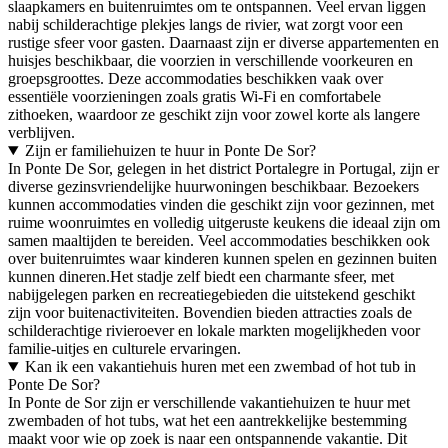
slaapkamers en buitenruimtes om te ontspannen. Veel ervan liggen
nabij schilderachtige plekjes langs de rivier, wat zorgt voor een
rustige sfeer voor gasten. Daarnaast zijn er diverse appartementen en
huisjes beschikbaar, die voorzien in verschillende voorkeuren en
groepsgroottes. Deze accommodaties beschikken vaak over
essentiële voorzieningen zoals gratis Wi-Fi en comfortabele
zithoeken, waardoor ze geschikt zijn voor zowel korte als langere
verblijven.
Zijn er familiehuizen te huur in Ponte De Sor?
In Ponte De Sor, gelegen in het district Portalegre in Portugal, zijn er
diverse gezinsvriendelijke huurwoningen beschikbaar. Bezoekers
kunnen accommodaties vinden die geschikt zijn voor gezinnen, met
ruime woonruimtes en volledig uitgeruste keukens die ideaal zijn om
samen maaltijden te bereiden. Veel accommodaties beschikken ook
over buitenruimtes waar kinderen kunnen spelen en gezinnen buiten
kunnen dineren.Het stadje zelf biedt een charmante sfeer, met
nabijgelegen parken en recreatiegebieden die uitstekend geschikt
zijn voor buitenactiviteiten. Bovendien bieden attracties zoals de
schilderachtige rivieroever en lokale markten mogelijkheden voor
familie-uitjes en culturele ervaringen.
Kan ik een vakantiehuis huren met een zwembad of hot tub in
Ponte De Sor?
In Ponte de Sor zijn er verschillende vakantiehuizen te huur met
zwembaden of hot tubs, wat het een aantrekkelijke bestemming
maakt voor wie op zoek is naar een ontspannende vakantie. Dit