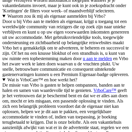
lange verblijven worden automatisch toegepast wanneer je je
vakantiedatums invoert, maar je kunt ook in je zoekopdracht onder
'Kortingen' de filters voor week- of maandverblijf selecteren.
Waarom zou ik mij als eigenaar aanmelden bij Vrbo?
Door u bij Vrbo aan te melden als eigenaar, krijgt u toegang tot een
wereldwijde community van reizigers die op zoek zijn naar unieke
verblijven en kunt u op uw eigen voorwaarden inkomsten genereren
uit uw accommodatie. Met gebruiksvriendelijke tools, toegewijde
ondersteuning en zichtbaarheid op belangrijke reiswebsites maakt
Vrbo het u gemakkelijk om te adverteren, te beheren en succesvol te
zijn. Of het nu een knusse blokhut of een strandhuis is, u kunt van
uw ruimte een topbestemming maken door
u aan te melden
en Vrbo
het zware werk te laten doen waarvan u de vruchten plukt. Uw
snelle, betrouwbare communicatie en consequent uitstekende
gastenervaringen kunnen u een Premium Eigenaar-badge opleveren.
Wat is VrboCare™ en hoe werkt het?
De missie van Vrbo is gasten te helpen ontspannen, banden aan te
halen en samen van waardevolle tijd te genieten.
VrboCare™
geeft
je het vertrouwen dat je beschermd bent en dat we er alles aan doen
om, mocht er iets misgaan, een passende oplossing te vinden. Als
zich een belangrijk probleem voordoet dat de eigenaar niet kan
oplossen, helpen we je dit aan te pakken, een vergelijkbare
accommodatie te vinden of, indien van toepassing, je boeking
terugbetaald te krijgen. Dat is onze belofte. Als een vakantiehuis
aanzienlijk afwijkt van wat er in de advertentie staat, regelen we een