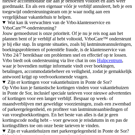
nieuwe accommodatie die aan je behoeften voldoet en alles weer
goedmaakt. En als een eigenaar vóór je verblijf annuleert, heb je een
toegewijd ondersteuningsteam om je waar nodig aan een
vergelijkbaar vakantiehuis te helpen.
Wat kan ik verwachten van de Vrbo-klantenservice en
VrboCare™-ondersteuning?
Jouw gemoedsrust is onze prioriteit. Of je nu je reis nog aan het
plannen bent of je verblijf al hebt voltooid, VrboCare™ ondersteunt
je bij elke stap. In urgente situaties, zoals bij lastminuteannuleringen,
boekingsproblemen of potentiële fraude, is de klantenservice van
Vrbo 24/7 bereikbaar om problemen snel en effectief op te lossen.
Vrbo biedt ook ondersteuning via live chat in ons
Hulpcentrum
,
waar je bovendien nuttige informatie vindt over boekingen,
betalingen, accommodatiebeheer en veiligheid, zodat je gemakkelijk
antwoord krijgt op veelvoorkomende vragen.
Zijn er kortingen voor vakantiehuizen in Ponte de Sor?
Op Vrbo kun je fantastische kortingen vinden voor vakantiehuizen
in Ponte de Sor, inclusief speciale tarieven voor nieuwe advertenties
of kortingen voor een langer verblijf. Bespaar op week- of
maandverblijven met geweldige voorzieningen, zoals een zwembad
of parkeergelegenheid, en profiteer van lastminuteaanbiedingen of
van vroegboekkortingen. En het beste van alles is dat je geen
kortingscode nodig hebt – voer gewoon je reisdatums in en pas de
kortingsfilters toe om onze beste tarieven te vinden.
Zijn er vakantiehuizen met parkeergelegenheid in Ponte de Sor?