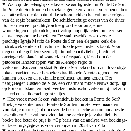
Wat zijn de belangrijkste bezienswaardigheden in Ponte De Sor?
In Ponte de Sor kunnen bezoekers genieten van een verscheidenheid
aan attracties die de natuurlijke schoonheid en het culturele erfgoed
van de regio benadrukken. De schilderachtige oevers van de rivier
Sor vormen een prachtige achtergrond voor ontspannen
wandelingen en picknicks, met volop mogelijkheden om te vissen
en watersporten te beoefenen.De stad beschikt ook over de
prachtige Igreja Matriz de Ponte de Sor, een elegante kerk die
indrukwekkende architectuur en lokale geschiedenis toont. Voor
degenen die geïnteresseerd zijn in buitenactiviteiten, biedt het
omringende platteland wandel- en fietspaden, ideaal om de
pittoreske landschappen van de Alentejo-regio te
verkennen.Bovendien staat Ponte de Sor bekend om zijn levendige
lokale markten, waar bezoekers traditionele Alentejo-gerechten
kunnen proeven en regionale producten kunnen kopen. Het
nabijgelegen Castelo de Vide, een charmant middeleeuws dorp, ligt
op korte rijafstand en biedt verdere historische verkenning met zijn
kasteel en schilderachtige straatjes.
Hoe vroeg moet ik een vakantiehuis boeken in Ponte de Sor?
Boek je vakantiehuis in Ponte de Sor ten minste twee maanden
voordat je op reis gaat om over de beste selectie accommodaties te
beschikken.* Je zult ook zien dat hoe eerder je je vakantiehuis
boekt, hoe beter de prijs is. *Op basis van de analyse van boekings-
en bezettingsgegevens voor verblijven in 2024 van Vrbo.
Hoeveel kost het om een vakantiehuis te huren in Ponte de Sor?