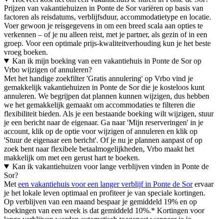
Prijzen van vakantiehuizen in Ponte de Sor variëren op basis van
factoren als reisdatums, verblijfsduur, accommodatietype en locatie.
Voer gewoon je reisgegevens in om een breed scala aan opties te
verkennen – of je nu alleen reist, met je partner, als gezin of in een
groep. Voor een optimale prijs-kwaliteitverhouding kun je het beste
vroeg boeken.
Kan ik mijn boeking van een vakantiehuis in Ponte de Sor op
Vrbo wijzigen of annuleren?
Met het handige zoekfilter 'Gratis annulering' op Vrbo vind je
gemakkelijk vakantiehuizen in Ponte de Sor die je kosteloos kunt
annuleren. We begrijpen dat plannen kunnen wijzigen, dus hebben
we het gemakkelijk gemaakt om accommodaties te filteren die
flexibiliteit bieden. Als je een bestaande boeking wilt wijzigen, stuur
je een bericht naar de eigenaar. Ga naar 'Mijn reserveringen' in je
account, klik op de optie voor wijzigen of annuleren en klik op
'Stuur de eigenaar een bericht'. Of je nu je plannen aanpast of op
zoek bent naar flexibele betaalmogelijkheden, Vrbo maakt het
makkelijk om met een gerust hart te boeken.
Kan ik vakantiehuizen voor lange verblijven vinden in Ponte de
Sor?
Met
een vakantiehuis voor een langer verblijf in Ponte de Sor
ervaar
je het lokale leven optimaal en profiteer je van speciale kortingen.
Op verblijven van een maand bespaar je gemiddeld 19% en op
boekingen van een week is dat gemiddeld 10%.* Kortingen voor