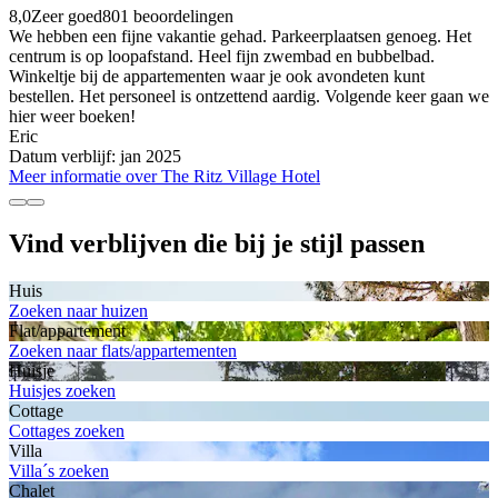
8,0
Zeer goed
801 beoordelingen
We hebben een fijne vakantie gehad. Parkeerplaatsen genoeg. Het
centrum is op loopafstand. Heel fijn zwembad en bubbelbad.
Winkeltje bij de appartementen waar je ook avondeten kunt
bestellen. Het personeel is ontzettend aardig. Volgende keer gaan we
hier weer boeken!
Eric
Datum verblijf: jan 2025
Meer informatie over The Ritz Village Hotel
Vind verblijven die bij je stijl passen
Huis
Zoeken naar huizen
Flat/appartement
Zoeken naar flats/appartementen
Huisje
Huisjes zoeken
Cottage
Cottages zoeken
Villa
Villa´s zoeken
Chalet