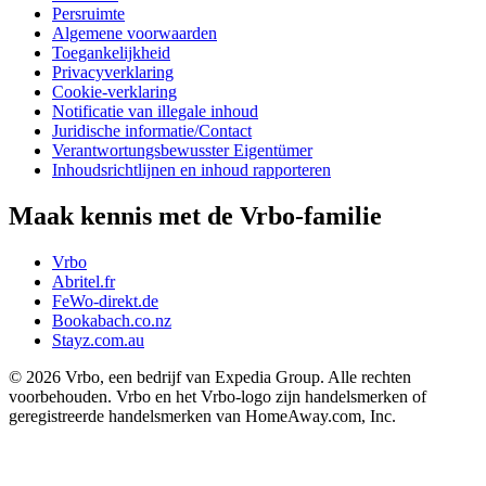
Persruimte
Algemene voorwaarden
Toegankelijkheid
Privacyverklaring
Cookie-verklaring
Notificatie van illegale inhoud
Juridische informatie/Contact
Verantwortungsbewusster Eigentümer
Inhoudsrichtlijnen en inhoud rapporteren
Maak kennis met de Vrbo-familie
Vrbo
Abritel.fr
FeWo-direkt.de
Bookabach.co.nz
Stayz.com.au
© 2026 Vrbo, een bedrijf van Expedia Group. Alle rechten
voorbehouden. Vrbo en het Vrbo-logo zijn handelsmerken of
geregistreerde handelsmerken van HomeAway.com, Inc.