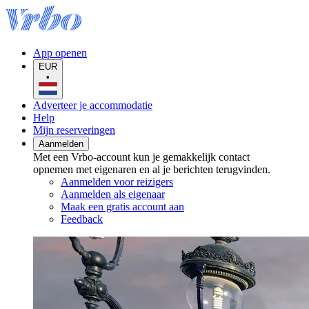
App openen
EUR
•
Adverteer je accommodatie
Help
Mijn reserveringen
Aanmelden
Met een Vrbo-account kun je gemakkelijk contact
opnemen met eigenaren en al je berichten terugvinden.
Aanmelden voor reizigers
Aanmelden als eigenaar
Maak een gratis account aan
Feedback