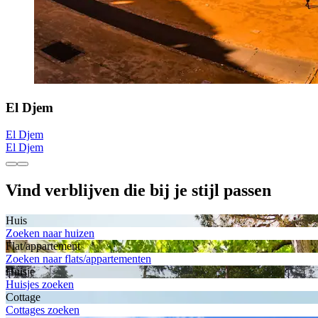
El Djem
El Djem
El Djem
Vind verblijven die bij je stijl passen
Huis
Zoeken naar huizen
Flat/appartement
Zoeken naar flats/appartementen
Huisje
Huisjes zoeken
Cottage
Cottages zoeken