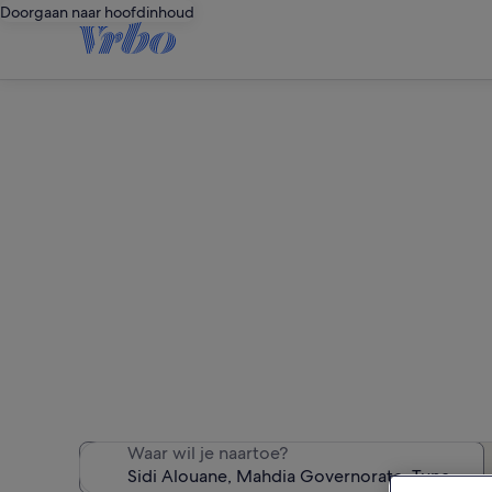
Doorgaan naar hoofdinhoud
We hebben 23 vakan
Waar wil je naartoe?