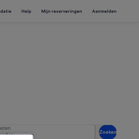
datie
Help
Mijn reserveringen
Aanmelden
e
reisdatums in om de
sten
Zoeken
gasten