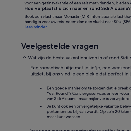
voor een gezinsvakantie of een reis met vrienden, biede
Hoe verplaatst u zich naar en rond Sidi Alouane?
Boek een vlucht naar Monastir (MIR-Internationale luchtha
handig is voor uw reis, neem dan een vlucht naar Sfax (SF
Lees minder
Veelgestelde vragen
Wat zijn de beste vakantiehuizen in of rond Sidi
Een romantisch uitje met je liefje, een weekend 
uitziet, bij ons vind je een plekje dat perfect in
Een goede manier om te zorgen dat je break onv
Year Round"? Conciërgeservices en een woonkame
van Sidi Alouane, maar mijlenver is verwijderd 
Je kunt ook een onvergetelijke vakantie beleven
portemonnee blij van wordt. Op zo'n 20 kilome
maar kunt wensen.
Voor nog meer onweerstaanbare opties kun je d