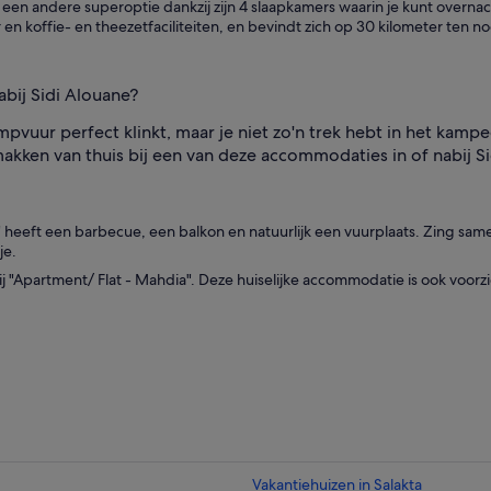
s een andere superoptie dankzij zijn 4 slaapkamers waarin je kunt overna
en koffie- en theezetfaciliteiten, en bevindt zich op 30 kilometer ten n
abij Sidi Alouane?
mpvuur perfect klinkt, maar je niet zo'n trek hebt in het kamp
emakken van thuis bij een van deze accommodaties in of nabij 
d" heeft een barbecue, een balkon en natuurlijk een vuurplaats. Zing sam
je.
ij "Apartment/ Flat - Mahdia". Deze huiselijke accommodatie is ook voor
Vakantiehuizen in Salakta