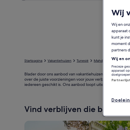
Wij 
Wij en on
apparaat 
kunt je in
moment do
partners 
Wij en o
Startpagina
Vakantiehuizen
Tunesië
Mahdia Governorate
Precieze geo
apparaat ops
Blader door ons aanbod van vakantiehuizen in Sidi Alouane 
doelgroepen
over de juiste voorzieningen voor jouw verblijf, zoals bi
Partnerlij
iedereen geschikt is. Ons aanbod loopt uiteen van accomm
Doelei
Vind verblijven die bij je sti
Zoeken naar huizen
Zoeken naar flats/