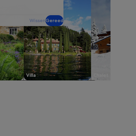
Wissen
Gereed
Villa
Chalet
een nieuw tabblad