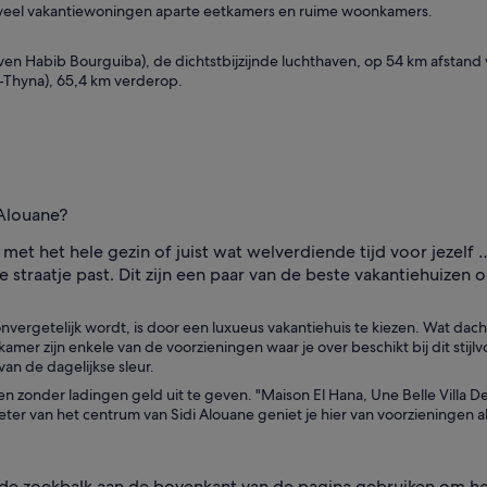
n veel vakantiewoningen aparte eetkamers en ruime woonkamers.
ven Habib Bourguiba), de dichtstbijzijnde luchthaven, op 54 km afstand 
A-Thyna), 65,4 km verderop.
 Alouane?
met het hele gezin of juist wat welverdiende tijd voor jezelf 
 je straatje past. Dit zijn een paar van de beste vakantiehuizen 
ergetelijk wordt, is door een luxueus vakantiehuis te kiezen. Wat dacht 
r zijn enkele van de voorzieningen waar je over beschikt bij dit stijlvo
van de dagelijkse sleur.
 zonder ladingen geld uit te geven. "Maison El Hana, Une Belle Villa De V
ter van het centrum van Sidi Alouane geniet je hier van voorzieningen a
e zoekbalk aan de bovenkant van de pagina gebruiken om het i