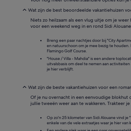
Wat zijn de best beoordeelde vakantiehuizen vo
Niets zo heilzaam als een vlug uitje om je weer
voor een weekend weg in en rond Sidi Alouane
Breng een paar nachtjes door bij "City Apartm
en natuurschoon om je mee bezig te houden. Pro
Flamingo Golf Course.
"House / Villa - Mahdia" is een andere toplo
uitvalsbasis om deel te nemen aan activiteiten 
je hier verblijft.
Wat zijn de beste vakantiehuizen voor een roma
Of je nu overnacht in een eenvoudige blokhut 
jullie tweeën weer aan te wakkeren. Trakteer je
Op zo'n 25 kilometer van Sidi Alouane vind je "
enkele van de vele extraatjes waar je hier van
Een andere plek waar je een paar onvergeteli