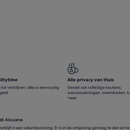
 vacances, jouit d`un vif oxygène écologique
i­ty­time
Alle privacy van thuis
tot verblijven: alles is eenvoudig
Geniet van volledige keukens,
egeld
wasvoorzieningen, zwembaden, tu
meer
di Alouane
rblijf in een vakantiewoning. Er is in de omgeving genoeg te zien en te