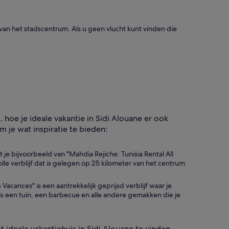
van het stadscentrum. Als u geen vlucht kunt vinden die
… hoe je ideale vakantie in Sidi Alouane er ook
om je wat inspiratie te bieden:
je bijvoorbeeld van "Mahdia Rejiche: Tunisia Rental All
lle verblijf dat is gelegen op 25 kilometer van het centrum
acances" is een aantrekkelijk geprijsd verblijf waar je
ls een tuin, een barbecue en alle andere gemakken die je
deale vakantiehuis in Sidi Alouane te vinden.