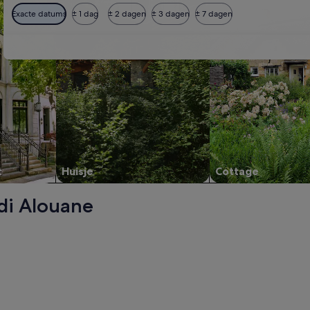
Exacte datums
± 1 dag
± 2 dagen
± 3 dagen
± 7 dagen
t
Huisje
Cottage
idi Alouane
lla de vacances, jouit d`un vif oxygène écologique, opent in 