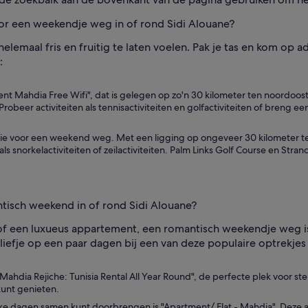
or een weekendje weg in of rond Sidi Alouane?
 helemaal fris en fruitig te laten voelen. Pak je tas en kom o
:
ent Mahdia Free Wifi", dat is gelegen op zo'n 30 kilometer ten noordoost
beer activiteiten als tennisactiviteiten en golfactiviteiten of breng een
catie voor een weekend weg. Met een ligging op ongeveer 30 kilometer t
als snorkelactiviteiten of zeilactiviteiten. Palm Links Golf Course en Stra
ntisch weekend in of rond Sidi Alouane?
of een luxueus appartement, een romantisch weekendje weg i
 liefje op een paar dagen bij een van deze populaire optrekjes 
Mahdia Rejiche: Tunisia Rental All Year Round", de perfecte plek voor stel
 kunt genieten.
jke dagen samen kunt doorbrengen is "Apartment/ Flat - Mahdia". Deze 