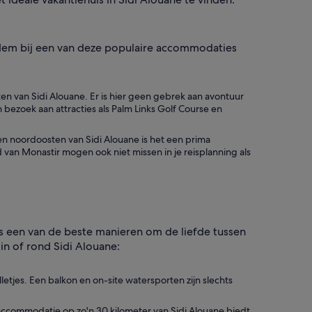
p adem bij een van deze populaire accommodaties
en van Sidi Alouane. Er is hier geen gebrek aan avontuur
 bezoek aan attracties als Palm Links Golf Course en
en noordoosten van Sidi Alouane is het een prima
nd van Monastir mogen ook niet missen in je reisplanning als
s een van de beste manieren om de liefde tussen
in of rond Sidi Alouane:
letjes. Een balkon en on-site watersporten zijn slechts
accommodatie op zo'n 30 kilometer van Sidi Alouane biedt