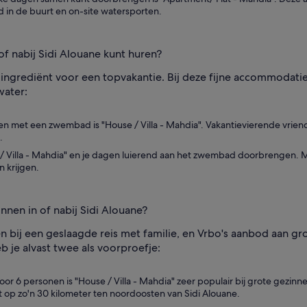
nd in de buurt en on-site watersporten.
of nabij Sidi Alouane kunt huren?
ingrediënt voor een topvakantie. Bij deze fijne accommodaties 
water:
n met een zwembad is "House / Villa - Mahdia". Vakantievierende vriend
.
se / Villa - Mahdia" en je dagen luierend aan het zwembad doorbrengen. 
n krijgen.
nnen in of nabij Sidi Alouane?
n bij een geslaagde reis met familie, en Vrbo's aanbod aan gr
b je alvast twee als voorproefje:
r 6 personen is "House / Villa - Mahdia" zeer populair bij grote gezin
 op zo'n 30 kilometer ten noordoosten van Sidi Alouane.