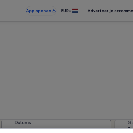
•
App openen
EUR
Adverteer je accommo
Vakantiehuizen in Sidi Alouan
tiewoningen gevonden — voer uw 
beschikbaarheid te zien
Datums
Ga
2 