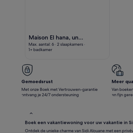
Afbeelding van Maison El hana, une belle villa de
Maison El hana, une
belle villa de
Max. aantal: 6 · 2 slaapkamers ·
1+ badkamer
vacances, jouit d`un
vif oxygène
écologique
Gemoedsrust
Meer qual
Met onze Boek met Vertrouwen-garantie
Van boeken 
ontvang je 24/7 ondersteuning
en fijn ger
Boek een vakantiewoning voor uw vakantie in Si
Ontdek de unieke charme van Sidi Alouane met een privéve