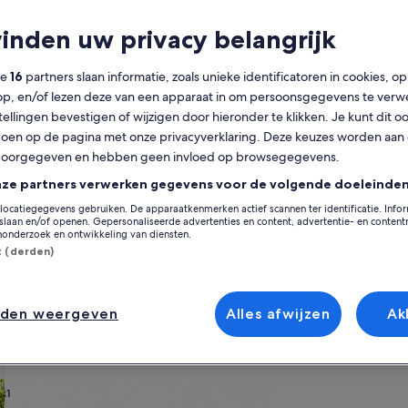
vinden uw privacy belangrijk
Kalender
F
De
augustus 2026
ze
16
partners slaan informatie, zoals unieke identificatoren in cookies, o
weergegeven
op, en/of lezen deze van een apparaat in om persoonsgegevens te verw
maanden
stellingen bevestigen of wijzigen door hieronder te klikken. Je kunt dit o
zijn
Maandag
Dinsdag
Woensdag
Donderdag
Vrijdag
Zaterdag
Zondag
Maandag
Din
Ma
Di
Wo
Do
Vr
Za
Zo
Ma
Di
August
en op de pagina met onze privacyverklaring. Deze keuzes worden aan
2026
doorgegeven en hebben geen invloed op browsegegevens.
en
nze partners verwerken gegevens voor de volgende doeleinden
1
1
2
2
Sidi Alouane
September
locatiegegevens gebruiken. De apparaatkenmerken actief scannen ter identificatie. Info
2026.
laan en/of openen. Gepersonaliseerde advertenties en content, advertentie- en conten
3
4
5
6
7
8
7
8
9
9
en vind de perfecte optie voor jouw reis. Of je nu reist met je kinderen
onderzoek en ontwikkeling van diensten.
jvoorbeeld een open haard en een wasmachine met droger. Wat je wensen oo
st (derden)
odaties waar roken niet is toegestaan tot opties met toegankelijkheids
10
11
12
13
14
15
14
15
16
16
17
18
19
20
21
22
21
22
2
23
nden weergeven
Alles afwijzen
Ak
jl passen
24
25
26
27
28
29
28
29
3
30
appartementen
Huisjes zoeken
Cottages zoeken
31