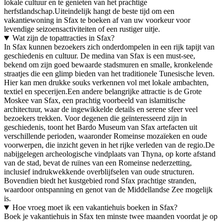
lokale cultuur en te genieten van het prachtige
herfstlandschap.Uiteindelijk hangt de beste tijd om een
vakantiewoning in Sfax te boeken af van uw voorkeur voor
levendige seizoensactiviteiten of een rustiger uitje.
Wat zijn de topattracties in Sfax?
In Sfax kunnen bezoekers zich onderdompelen in een rijk tapijt van
geschiedenis en cultuur. De medina van Sfax is een must-see,
bekend om zijn goed bewaarde stadsmuren en smalle, kronkelende
straatjes die een glimp bieden van het traditionele Tunesische leven.
Hier kan men drukke souks verkennen vol met lokale ambachten,
textiel en specerijen.Een andere belangrijke attractie is de Grote
Moskee van Sfax, een prachtig voorbeeld van islamitische
architectuur, waar de ingewikkelde details en serene sfeer veel
bezoekers trekken. Voor degenen die geïnteresseerd zijn in
geschiedenis, toont het Bardo Museum van Sfax artefacten uit
verschillende perioden, waaronder Romeinse mozaïeken en oude
voorwerpen, die inzicht geven in het rijke verleden van de regio.De
nabijgelegen archeologische vindplaats van Thyna, op korte afstand
van de stad, bevat de ruïnes van een Romeinse nederzetting,
inclusief indrukwekkende overblijfselen van oude structuren.
Bovendien biedt het kustgebied rond Sfax prachtige stranden,
waardoor ontspanning en genot van de Middellandse Zee mogelijk
is.
Hoe vroeg moet ik een vakantiehuis boeken in Sfax?
Boek je vakantiehuis in Sfax ten minste twee maanden voordat je op