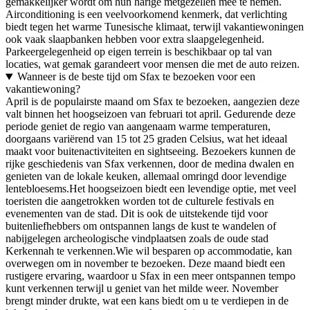
gemakkelijker wordt om hun harige metgezellen mee te nemen.
Airconditioning is een veelvoorkomend kenmerk, dat verlichting
biedt tegen het warme Tunesische klimaat, terwijl vakantiewoningen
ook vaak slaapbanken hebben voor extra slaapgelegenheid.
Parkeergelegenheid op eigen terrein is beschikbaar op tal van
locaties, wat gemak garandeert voor mensen die met de auto reizen.
Wanneer is de beste tijd om Sfax te bezoeken voor een
vakantiewoning?
April is de populairste maand om Sfax te bezoeken, aangezien deze
valt binnen het hoogseizoen van februari tot april. Gedurende deze
periode geniet de regio van aangenaam warme temperaturen,
doorgaans variërend van 15 tot 25 graden Celsius, wat het ideaal
maakt voor buitenactiviteiten en sightseeing. Bezoekers kunnen de
rijke geschiedenis van Sfax verkennen, door de medina dwalen en
genieten van de lokale keuken, allemaal omringd door levendige
lentebloesems.Het hoogseizoen biedt een levendige optie, met veel
toeristen die aangetrokken worden tot de culturele festivals en
evenementen van de stad. Dit is ook de uitstekende tijd voor
buitenliefhebbers om ontspannen langs de kust te wandelen of
nabijgelegen archeologische vindplaatsen zoals de oude stad
Kerkennah te verkennen.Wie wil besparen op accommodatie, kan
overwegen om in november te bezoeken. Deze maand biedt een
rustigere ervaring, waardoor u Sfax in een meer ontspannen tempo
kunt verkennen terwijl u geniet van het milde weer. November
brengt minder drukte, wat een kans biedt om u te verdiepen in de