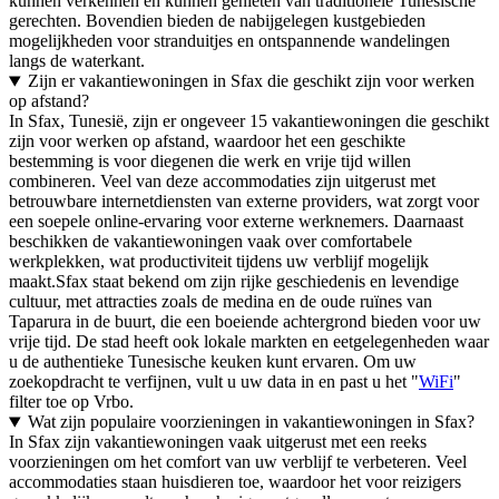
kunnen verkennen en kunnen genieten van traditionele Tunesische
gerechten. Bovendien bieden de nabijgelegen kustgebieden
mogelijkheden voor stranduitjes en ontspannende wandelingen
langs de waterkant.
Zijn er vakantiewoningen in Sfax die geschikt zijn voor werken
op afstand?
In Sfax, Tunesië, zijn er ongeveer 15 vakantiewoningen die geschikt
zijn voor werken op afstand, waardoor het een geschikte
bestemming is voor diegenen die werk en vrije tijd willen
combineren. Veel van deze accommodaties zijn uitgerust met
betrouwbare internetdiensten van externe providers, wat zorgt voor
een soepele online-ervaring voor externe werknemers. Daarnaast
beschikken de vakantiewoningen vaak over comfortabele
werkplekken, wat productiviteit tijdens uw verblijf mogelijk
maakt.Sfax staat bekend om zijn rijke geschiedenis en levendige
cultuur, met attracties zoals de medina en de oude ruïnes van
Taparura in de buurt, die een boeiende achtergrond bieden voor uw
vrije tijd. De stad heeft ook lokale markten en eetgelegenheden waar
u de authentieke Tunesische keuken kunt ervaren. Om uw
zoekopdracht te verfijnen, vult u uw data in en past u het "
WiFi
"
filter toe op Vrbo.
Wat zijn populaire voorzieningen in vakantiewoningen in Sfax?
In Sfax zijn vakantiewoningen vaak uitgerust met een reeks
voorzieningen om het comfort van uw verblijf te verbeteren. Veel
accommodaties staan huisdieren toe, waardoor het voor reizigers