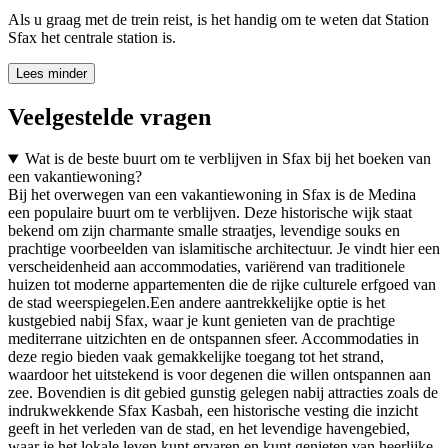
Als u graag met de trein reist, is het handig om te weten dat Station
Sfax het centrale station is.
Lees minder
Veelgestelde vragen
Wat is de beste buurt om te verblijven in Sfax bij het boeken van
een vakantiewoning?
Bij het overwegen van een vakantiewoning in Sfax is de Medina
een populaire buurt om te verblijven. Deze historische wijk staat
bekend om zijn charmante smalle straatjes, levendige souks en
prachtige voorbeelden van islamitische architectuur. Je vindt hier een
verscheidenheid aan accommodaties, variërend van traditionele
huizen tot moderne appartementen die de rijke culturele erfgoed van
de stad weerspiegelen.Een andere aantrekkelijke optie is het
kustgebied nabij Sfax, waar je kunt genieten van de prachtige
mediterrane uitzichten en de ontspannen sfeer. Accommodaties in
deze regio bieden vaak gemakkelijke toegang tot het strand,
waardoor het uitstekend is voor degenen die willen ontspannen aan
zee. Bovendien is dit gebied gunstig gelegen nabij attracties zoals de
indrukwekkende Sfax Kasbah, een historische vesting die inzicht
geeft in het verleden van de stad, en het levendige havengebied,
waar je het lokale leven kunt ervaren en kunt genieten van heerlijke