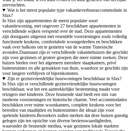
zeevruchten.
Wat is het meest populaire type vakantieverhuuraccommodatie in
Sfax?
In Sfax zijn appartementen de meest populaire soort
vakantiewoning, met ongeveer 27 beschikbare appartementen in
verschillende wijken verspreid over de stad. Deze appartementen
zijn doorgaans uitgerust met essentiële voorzieningen zoals volledig
functionele keukens, comfortabele woongedeelten en beschikken
vaak over balkons om te genieten van de warme Tunesische
avonden.Daarnaast zijn er verschillende vakantiehuizen die geschikt
zijn voor gezinnen of grotere groepen die meer ruimte zoeken. Deze
huizen bieden over het algemeen meerdere slaapkamers, privé
buitenruimtes en alle gemakken van thuis, waardoor ze geschikt zijn
voor langere verblijven of bijeenkomsten.
Zijn er gezinsvriendelijke huurwoningen beschikbaar in Sfax?
In Sfax zijn er verschillende gezinsvriendelijke huurwoningen
beschikbaar, wat het een aantrekkelijke bestemming maakt voor
reizigers met kinderen. Deze bruisende stad biedt een mix van
moderne voorzieningen en historische charme. Veel accommodaties
beschikken over ruime woonkamers, complete keukens voor het
bereiden van maaltijden en buitenruimtes die ideaal zijn voor
spelende kinderen.Bezoekers zullen merken dat deze huizen gunstig
gelegen zijn ten opzichte van diverse bezienswaardigheden,
waaronder de bruisende medina, waar gezinnen lokale markten