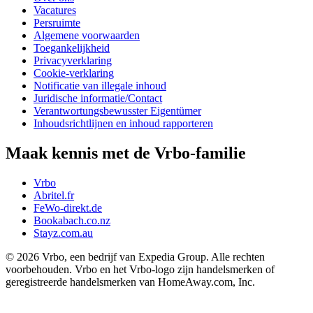
Vacatures
Persruimte
Algemene voorwaarden
Toegankelijkheid
Privacyverklaring
Cookie-verklaring
Notificatie van illegale inhoud
Juridische informatie/Contact
Verantwortungsbewusster Eigentümer
Inhoudsrichtlijnen en inhoud rapporteren
Maak kennis met de Vrbo-familie
Vrbo
Abritel.fr
FeWo-direkt.de
Bookabach.co.nz
Stayz.com.au
© 2026 Vrbo, een bedrijf van Expedia Group. Alle rechten
voorbehouden. Vrbo en het Vrbo-logo zijn handelsmerken of
geregistreerde handelsmerken van HomeAway.com, Inc.