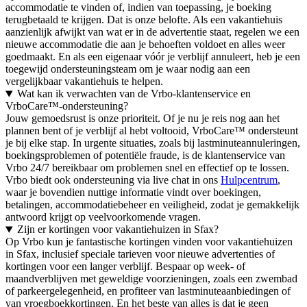
accommodatie te vinden of, indien van toepassing, je boeking
terugbetaald te krijgen. Dat is onze belofte. Als een vakantiehuis
aanzienlijk afwijkt van wat er in de advertentie staat, regelen we een
nieuwe accommodatie die aan je behoeften voldoet en alles weer
goedmaakt. En als een eigenaar vóór je verblijf annuleert, heb je een
toegewijd ondersteuningsteam om je waar nodig aan een
vergelijkbaar vakantiehuis te helpen.
Wat kan ik verwachten van de Vrbo-klantenservice en
VrboCare™-ondersteuning?
Jouw gemoedsrust is onze prioriteit. Of je nu je reis nog aan het
plannen bent of je verblijf al hebt voltooid, VrboCare™ ondersteunt
je bij elke stap. In urgente situaties, zoals bij lastminuteannuleringen,
boekingsproblemen of potentiële fraude, is de klantenservice van
Vrbo 24/7 bereikbaar om problemen snel en effectief op te lossen.
Vrbo biedt ook ondersteuning via live chat in ons
Hulpcentrum
,
waar je bovendien nuttige informatie vindt over boekingen,
betalingen, accommodatiebeheer en veiligheid, zodat je gemakkelijk
antwoord krijgt op veelvoorkomende vragen.
Zijn er kortingen voor vakantiehuizen in Sfax?
Op Vrbo kun je fantastische kortingen vinden voor vakantiehuizen
in Sfax, inclusief speciale tarieven voor nieuwe advertenties of
kortingen voor een langer verblijf. Bespaar op week- of
maandverblijven met geweldige voorzieningen, zoals een zwembad
of parkeergelegenheid, en profiteer van lastminuteaanbiedingen of
van vroegboekkortingen. En het beste van alles is dat je geen