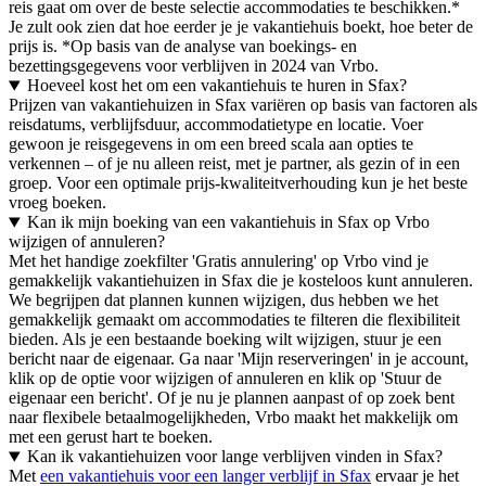
reis gaat om over de beste selectie accommodaties te beschikken.*
Je zult ook zien dat hoe eerder je je vakantiehuis boekt, hoe beter de
prijs is. *Op basis van de analyse van boekings- en
bezettingsgegevens voor verblijven in 2024 van Vrbo.
Hoeveel kost het om een vakantiehuis te huren in Sfax?
Prijzen van vakantiehuizen in Sfax variëren op basis van factoren als
reisdatums, verblijfsduur, accommodatietype en locatie. Voer
gewoon je reisgegevens in om een breed scala aan opties te
verkennen – of je nu alleen reist, met je partner, als gezin of in een
groep. Voor een optimale prijs-kwaliteitverhouding kun je het beste
vroeg boeken.
Kan ik mijn boeking van een vakantiehuis in Sfax op Vrbo
wijzigen of annuleren?
Met het handige zoekfilter 'Gratis annulering' op Vrbo vind je
gemakkelijk vakantiehuizen in Sfax die je kosteloos kunt annuleren.
We begrijpen dat plannen kunnen wijzigen, dus hebben we het
gemakkelijk gemaakt om accommodaties te filteren die flexibiliteit
bieden. Als je een bestaande boeking wilt wijzigen, stuur je een
bericht naar de eigenaar. Ga naar 'Mijn reserveringen' in je account,
klik op de optie voor wijzigen of annuleren en klik op 'Stuur de
eigenaar een bericht'. Of je nu je plannen aanpast of op zoek bent
naar flexibele betaalmogelijkheden, Vrbo maakt het makkelijk om
met een gerust hart te boeken.
Kan ik vakantiehuizen voor lange verblijven vinden in Sfax?
Met
een vakantiehuis voor een langer verblijf in Sfax
ervaar je het