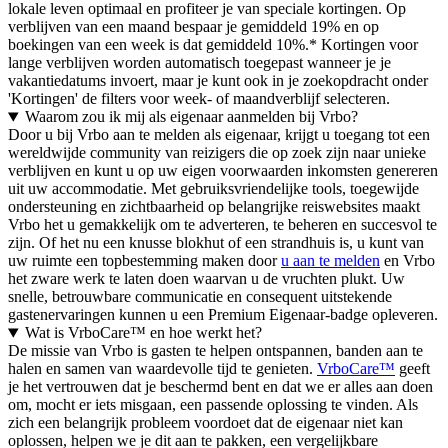
lokale leven optimaal en profiteer je van speciale kortingen. Op
verblijven van een maand bespaar je gemiddeld 19% en op
boekingen van een week is dat gemiddeld 10%.* Kortingen voor
lange verblijven worden automatisch toegepast wanneer je je
vakantiedatums invoert, maar je kunt ook in je zoekopdracht onder
'Kortingen' de filters voor week- of maandverblijf selecteren.
Waarom zou ik mij als eigenaar aanmelden bij Vrbo?
Door u bij Vrbo aan te melden als eigenaar, krijgt u toegang tot een
wereldwijde community van reizigers die op zoek zijn naar unieke
verblijven en kunt u op uw eigen voorwaarden inkomsten genereren
uit uw accommodatie. Met gebruiksvriendelijke tools, toegewijde
ondersteuning en zichtbaarheid op belangrijke reiswebsites maakt
Vrbo het u gemakkelijk om te adverteren, te beheren en succesvol te
zijn. Of het nu een knusse blokhut of een strandhuis is, u kunt van
uw ruimte een topbestemming maken door
u aan te melden
en Vrbo
het zware werk te laten doen waarvan u de vruchten plukt. Uw
snelle, betrouwbare communicatie en consequent uitstekende
gastenervaringen kunnen u een Premium Eigenaar-badge opleveren.
Wat is VrboCare™ en hoe werkt het?
De missie van Vrbo is gasten te helpen ontspannen, banden aan te
halen en samen van waardevolle tijd te genieten.
VrboCare™
geeft
je het vertrouwen dat je beschermd bent en dat we er alles aan doen
om, mocht er iets misgaan, een passende oplossing te vinden. Als
zich een belangrijk probleem voordoet dat de eigenaar niet kan
oplossen, helpen we je dit aan te pakken, een vergelijkbare