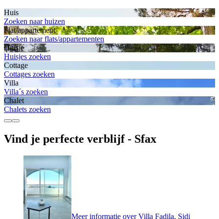
Huis
Zoeken naar huizen
Flat/appartement
Zoeken naar flats/appartementen
Huisje
Huisjes zoeken
Cottage
Cottages zoeken
Villa
Villa´s zoeken
Chalet
Chalets zoeken
Vind je perfecte verblijf - Sfax
Meer informatie over Villa Fadila, Sidi