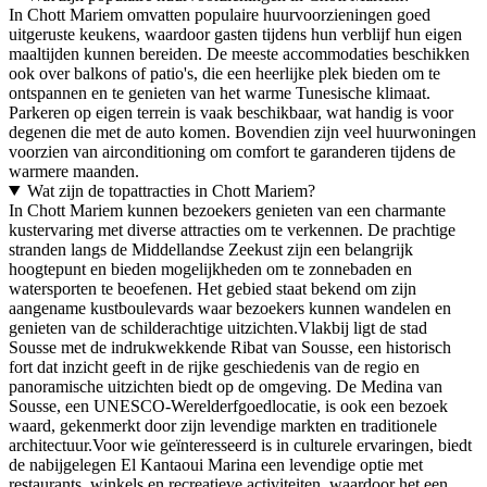
In Chott Mariem omvatten populaire huurvoorzieningen goed
uitgeruste keukens, waardoor gasten tijdens hun verblijf hun eigen
maaltijden kunnen bereiden. De meeste accommodaties beschikken
ook over balkons of patio's, die een heerlijke plek bieden om te
ontspannen en te genieten van het warme Tunesische klimaat.
Parkeren op eigen terrein is vaak beschikbaar, wat handig is voor
degenen die met de auto komen. Bovendien zijn veel huurwoningen
voorzien van airconditioning om comfort te garanderen tijdens de
warmere maanden.
Wat zijn de topattracties in Chott Mariem?
In Chott Mariem kunnen bezoekers genieten van een charmante
kustervaring met diverse attracties om te verkennen. De prachtige
stranden langs de Middellandse Zeekust zijn een belangrijk
hoogtepunt en bieden mogelijkheden om te zonnebaden en
watersporten te beoefenen. Het gebied staat bekend om zijn
aangename kustboulevards waar bezoekers kunnen wandelen en
genieten van de schilderachtige uitzichten.Vlakbij ligt de stad
Sousse met de indrukwekkende Ribat van Sousse, een historisch
fort dat inzicht geeft in de rijke geschiedenis van de regio en
panoramische uitzichten biedt op de omgeving. De Medina van
Sousse, een UNESCO-Werelderfgoedlocatie, is ook een bezoek
waard, gekenmerkt door zijn levendige markten en traditionele
architectuur.Voor wie geïnteresseerd is in culturele ervaringen, biedt
de nabijgelegen El Kantaoui Marina een levendige optie met
restaurants, winkels en recreatieve activiteiten, waardoor het een