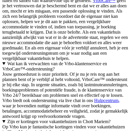
halen en samen van waardevolle tijd te genieten.
VrboCare™
geeft
je het vertrouwen dat je beschermd bent en dat we er alles aan doen
om, mocht er iets misgaan, een passende oplossing te vinden. Als
zich een belangrijk probleem voordoet dat de eigenaar niet kan
oplossen, helpen we je dit aan te pakken, een vergelijkbare
accommodatie te vinden of, indien van toepassing, je boeking
terugbetaald te krijgen. Dat is onze belofte. Als een vakantiehuis
aanzienlijk afwijkt van wat er in de advertentie staat, regelen we een
nieuwe accommodatie die aan je behoeften voldoet en alles weer
goedmaakt. En als een eigenaar vóór je verblijf annuleert, heb je een
toegewijd ondersteuningsteam om je waar nodig aan een
vergelijkbaar vakantiehuis te helpen.
Wat kan ik verwachten van de Vrbo-klantenservice en
VrboCare™-ondersteuning?
Jouw gemoedsrust is onze prioriteit. Of je nu je reis nog aan het
plannen bent of je verblijf al hebt voltooid, VrboCare™ ondersteunt
je bij elke stap. In urgente situaties, zoals bij lastminuteannuleringen,
boekingsproblemen of potentiële fraude, is de klantenservice van
Vrbo 24/7 bereikbaar om problemen snel en effectief op te lossen.
Vrbo biedt ook ondersteuning via live chat in ons
Hulpcentrum
,
waar je bovendien nuttige informatie vindt over boekingen,
betalingen, accommodatiebeheer en veiligheid, zodat je gemakkelijk
antwoord krijgt op veelvoorkomende vragen.
Zijn er kortingen voor vakantiehuizen in Chott Mariem?
Op Vrbo kun je fantastische kortingen vinden voor vakantiehuizen