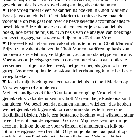
geweldige plek is voor zowel ontspanning als entertainment.
Hoe vroeg moet ik een vakantiehuis boeken in Chott Mariem?
Boek je vakantiehuis in Chott Mariem ten minste twee maanden
voordat je op reis gaat om over de beste selectie accommodaties te
beschikken.* Je zult ook zien dat hoe eerder je je vakantiehuis
boekt, hoe beter de prijs is. *Op basis van de analyse van boekings-
en bezettingsgegevens voor verblijven in 2024 van Vrbo.
Hoeveel kost het om een vakantiehuis te huren in Chott Mariem?
Prijzen van vakantiehuizen in Chott Mariem variëren op basis van
factoren als reisdatums, verblijfsduur, accommodatietype en locatie.
Voer gewoon je reisgegevens in om een breed scala aan opties te
verkennen – of je nu alleen reist, met je partner, als gezin of in een
groep. Voor een optimale prijs-kwaliteitverhouding kun je het beste
vroeg boeken.
Kan ik mijn boeking van een vakantiehuis in Chott Mariem op
Vrbo wijzigen of annuleren?
Met het handige zoekfilter 'Gratis annulering' op Vrbo vind je
gemakkelijk vakantiehuizen in Chott Mariem die je kosteloos kunt
annuleren. We begrijpen dat plannen kunnen wijzigen, dus hebben
we het gemakkelijk gemaakt om accommodaties te filteren die
flexibiliteit bieden. Als je een bestaande boeking wilt wijzigen, stuur
je een bericht naar de eigenaar. Ga naar 'Mijn reserveringen' in je
account, klik op de optie voor wijzigen of annuleren en klik op
'Stuur de eigenaar een bericht'. Of je nu je plannen aanpast of op
zoek bent naar flexibele betaalmogelijkheden, Vrbo maakt het