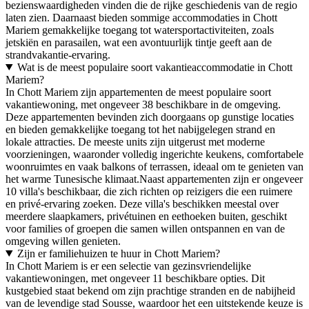
bezienswaardigheden vinden die de rijke geschiedenis van de regio
laten zien. Daarnaast bieden sommige accommodaties in Chott
Mariem gemakkelijke toegang tot watersportactiviteiten, zoals
jetskiën en parasailen, wat een avontuurlijk tintje geeft aan de
strandvakantie-ervaring.
Wat is de meest populaire soort vakantieaccommodatie in Chott
Mariem?
In Chott Mariem zijn appartementen de meest populaire soort
vakantiewoning, met ongeveer 38 beschikbare in de omgeving.
Deze appartementen bevinden zich doorgaans op gunstige locaties
en bieden gemakkelijke toegang tot het nabijgelegen strand en
lokale attracties. De meeste units zijn uitgerust met moderne
voorzieningen, waaronder volledig ingerichte keukens, comfortabele
woonruimtes en vaak balkons of terrassen, ideaal om te genieten van
het warme Tunesische klimaat.Naast appartementen zijn er ongeveer
10 villa's beschikbaar, die zich richten op reizigers die een ruimere
en privé-ervaring zoeken. Deze villa's beschikken meestal over
meerdere slaapkamers, privétuinen en eethoeken buiten, geschikt
voor families of groepen die samen willen ontspannen en van de
omgeving willen genieten.
Zijn er familiehuizen te huur in Chott Mariem?
In Chott Mariem is er een selectie van gezinsvriendelijke
vakantiewoningen, met ongeveer 11 beschikbare opties. Dit
kustgebied staat bekend om zijn prachtige stranden en de nabijheid
van de levendige stad Sousse, waardoor het een uitstekende keuze is