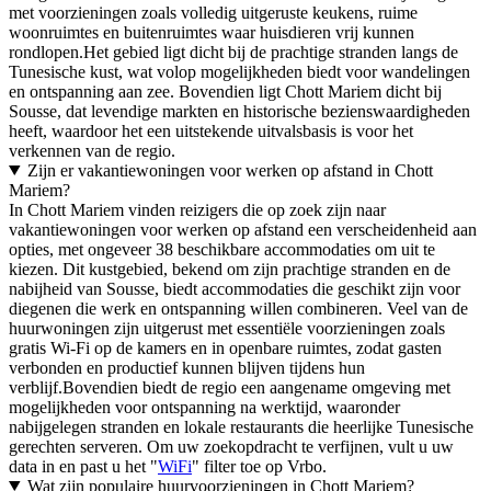
met voorzieningen zoals volledig uitgeruste keukens, ruime
woonruimtes en buitenruimtes waar huisdieren vrij kunnen
rondlopen.Het gebied ligt dicht bij de prachtige stranden langs de
Tunesische kust, wat volop mogelijkheden biedt voor wandelingen
en ontspanning aan zee. Bovendien ligt Chott Mariem dicht bij
Sousse, dat levendige markten en historische bezienswaardigheden
heeft, waardoor het een uitstekende uitvalsbasis is voor het
verkennen van de regio.
Zijn er vakantiewoningen voor werken op afstand in Chott
Mariem?
In Chott Mariem vinden reizigers die op zoek zijn naar
vakantiewoningen voor werken op afstand een verscheidenheid aan
opties, met ongeveer 38 beschikbare accommodaties om uit te
kiezen. Dit kustgebied, bekend om zijn prachtige stranden en de
nabijheid van Sousse, biedt accommodaties die geschikt zijn voor
diegenen die werk en ontspanning willen combineren. Veel van de
huurwoningen zijn uitgerust met essentiële voorzieningen zoals
gratis Wi-Fi op de kamers en in openbare ruimtes, zodat gasten
verbonden en productief kunnen blijven tijdens hun
verblijf.Bovendien biedt de regio een aangename omgeving met
mogelijkheden voor ontspanning na werktijd, waaronder
nabijgelegen stranden en lokale restaurants die heerlijke Tunesische
gerechten serveren. Om uw zoekopdracht te verfijnen, vult u uw
data in en past u het "
WiFi
" filter toe op Vrbo.
Wat zijn populaire huurvoorzieningen in Chott Mariem?