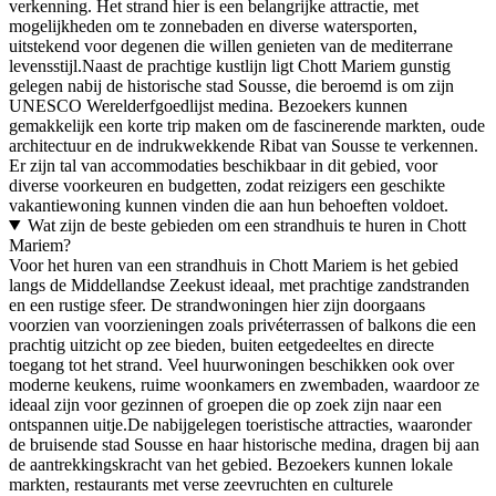
verkenning. Het strand hier is een belangrijke attractie, met
mogelijkheden om te zonnebaden en diverse watersporten,
uitstekend voor degenen die willen genieten van de mediterrane
levensstijl.Naast de prachtige kustlijn ligt Chott Mariem gunstig
gelegen nabij de historische stad Sousse, die beroemd is om zijn
UNESCO Werelderfgoedlijst medina. Bezoekers kunnen
gemakkelijk een korte trip maken om de fascinerende markten, oude
architectuur en de indrukwekkende Ribat van Sousse te verkennen.
Er zijn tal van accommodaties beschikbaar in dit gebied, voor
diverse voorkeuren en budgetten, zodat reizigers een geschikte
vakantiewoning kunnen vinden die aan hun behoeften voldoet.
Wat zijn de beste gebieden om een strandhuis te huren in Chott
Mariem?
Voor het huren van een strandhuis in Chott Mariem is het gebied
langs de Middellandse Zeekust ideaal, met prachtige zandstranden
en een rustige sfeer. De strandwoningen hier zijn doorgaans
voorzien van voorzieningen zoals privéterrassen of balkons die een
prachtig uitzicht op zee bieden, buiten eetgedeeltes en directe
toegang tot het strand. Veel huurwoningen beschikken ook over
moderne keukens, ruime woonkamers en zwembaden, waardoor ze
ideaal zijn voor gezinnen of groepen die op zoek zijn naar een
ontspannen uitje.De nabijgelegen toeristische attracties, waaronder
de bruisende stad Sousse en haar historische medina, dragen bij aan
de aantrekkingskracht van het gebied. Bezoekers kunnen lokale
markten, restaurants met verse zeevruchten en culturele