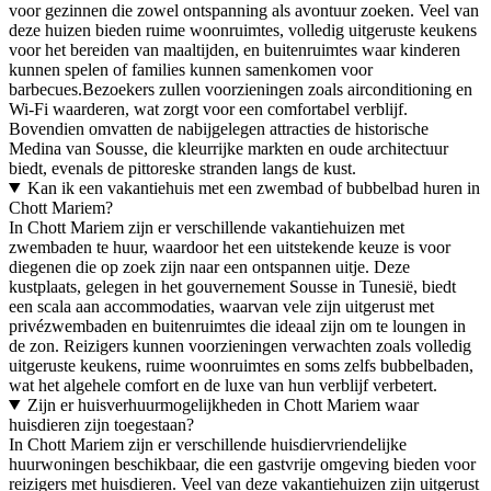
voor gezinnen die zowel ontspanning als avontuur zoeken. Veel van
deze huizen bieden ruime woonruimtes, volledig uitgeruste keukens
voor het bereiden van maaltijden, en buitenruimtes waar kinderen
kunnen spelen of families kunnen samenkomen voor
barbecues.Bezoekers zullen voorzieningen zoals airconditioning en
Wi-Fi waarderen, wat zorgt voor een comfortabel verblijf.
Bovendien omvatten de nabijgelegen attracties de historische
Medina van Sousse, die kleurrijke markten en oude architectuur
biedt, evenals de pittoreske stranden langs de kust.
Kan ik een vakantiehuis met een zwembad of bubbelbad huren in
Chott Mariem?
In Chott Mariem zijn er verschillende vakantiehuizen met
zwembaden te huur, waardoor het een uitstekende keuze is voor
diegenen die op zoek zijn naar een ontspannen uitje. Deze
kustplaats, gelegen in het gouvernement Sousse in Tunesië, biedt
een scala aan accommodaties, waarvan vele zijn uitgerust met
privézwembaden en buitenruimtes die ideaal zijn om te loungen in
de zon. Reizigers kunnen voorzieningen verwachten zoals volledig
uitgeruste keukens, ruime woonruimtes en soms zelfs bubbelbaden,
wat het algehele comfort en de luxe van hun verblijf verbetert.
Zijn er huisverhuurmogelijkheden in Chott Mariem waar
huisdieren zijn toegestaan?
In Chott Mariem zijn er verschillende huisdiervriendelijke
huurwoningen beschikbaar, die een gastvrije omgeving bieden voor
reizigers met huisdieren. Veel van deze vakantiehuizen zijn uitgerust