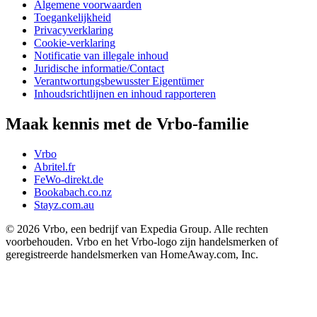
Algemene voorwaarden
Toegankelijkheid
Privacyverklaring
Cookie-verklaring
Notificatie van illegale inhoud
Juridische informatie/Contact
Verantwortungsbewusster Eigentümer
Inhoudsrichtlijnen en inhoud rapporteren
Maak kennis met de Vrbo-familie
Vrbo
Abritel.fr
FeWo-direkt.de
Bookabach.co.nz
Stayz.com.au
© 2026 Vrbo, een bedrijf van Expedia Group. Alle rechten
voorbehouden. Vrbo en het Vrbo-logo zijn handelsmerken of
geregistreerde handelsmerken van HomeAway.com, Inc.