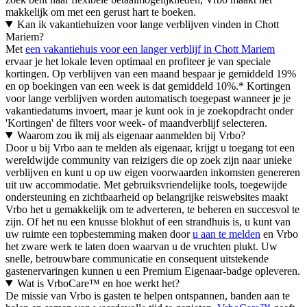
makkelijk om met een gerust hart te boeken.
Kan ik vakantiehuizen voor lange verblijven vinden in Chott
Mariem?
Met
een vakantiehuis voor een langer verblijf in Chott Mariem
ervaar je het lokale leven optimaal en profiteer je van speciale
kortingen. Op verblijven van een maand bespaar je gemiddeld 19%
en op boekingen van een week is dat gemiddeld 10%.* Kortingen
voor lange verblijven worden automatisch toegepast wanneer je je
vakantiedatums invoert, maar je kunt ook in je zoekopdracht onder
'Kortingen' de filters voor week- of maandverblijf selecteren.
Waarom zou ik mij als eigenaar aanmelden bij Vrbo?
Door u bij Vrbo aan te melden als eigenaar, krijgt u toegang tot een
wereldwijde community van reizigers die op zoek zijn naar unieke
verblijven en kunt u op uw eigen voorwaarden inkomsten genereren
uit uw accommodatie. Met gebruiksvriendelijke tools, toegewijde
ondersteuning en zichtbaarheid op belangrijke reiswebsites maakt
Vrbo het u gemakkelijk om te adverteren, te beheren en succesvol te
zijn. Of het nu een knusse blokhut of een strandhuis is, u kunt van
uw ruimte een topbestemming maken door
u aan te melden
en Vrbo
het zware werk te laten doen waarvan u de vruchten plukt. Uw
snelle, betrouwbare communicatie en consequent uitstekende
gastenervaringen kunnen u een Premium Eigenaar-badge opleveren.
Wat is VrboCare™ en hoe werkt het?
De missie van Vrbo is gasten te helpen ontspannen, banden aan te