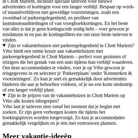
in Chott Mariem, inclusief speciale tarieven voor nieuwe
advertenties of kortingen voor een langer verblijf. Bespaar op week-
of maandverblijven met geweldige voorzieningen, zoals een
zwembad of parkeergelegenheid, en profiteer van
lastminuteaanbiedingen of van vroegboekkortingen. En het beste
van alles is dat je geen kortingscode nodig hebt – voer gewoon je
reisdatums in en pas de kortingsfilters toe om onze beste tarieven te
vinden.
Zijn er vakantiehuizen met parkeergelegenheid in Chott Mariem?
Vrbo biedt een ruime keuze aan vakantiehuizen met
parkeergelegenheid in Chott Mariem – perfect voor gezinnen of
reizigers die het gemak van een auto tijdens hun verblijf waarderen.
Om deze accommodaties te vinden, voer je op Vrbo gewoon je
reisgegevens in en selecteer je 'Parkeerplaats' onder 'Kenmerken &
voorzieningen'. Zo kun je snel en gemakkelijk door advertenties
bladeren die aan je behoeften voldoen, of je nu een korte stedentrip
of een langer verblijf plant.
Zijn in de prijzen van de vakantiehuizen in Chott Mariem op
Vrbo alle kosten inbegrepen?
Vrbo laat je tarieven zien vanaf het moment dat je begint met
zoeken. Er zijn geen verborgen kosten die tijdens het
boekingsproces worden toegevoegd. Zo kun je accommodaties
gemakkelijk vergelijken en je reis met vertrouwen plannen.
Meer vakantie-ideeën