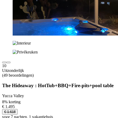
10
Uitzonderlijk
(49 beoordelingen)
The Hideaway : HotTub+BBQ+Fire-pits+pool table
Yucca Valley
8% korting
€ 1.495
€ 1.618
voor 7 nachten, 1 vakantiehuis