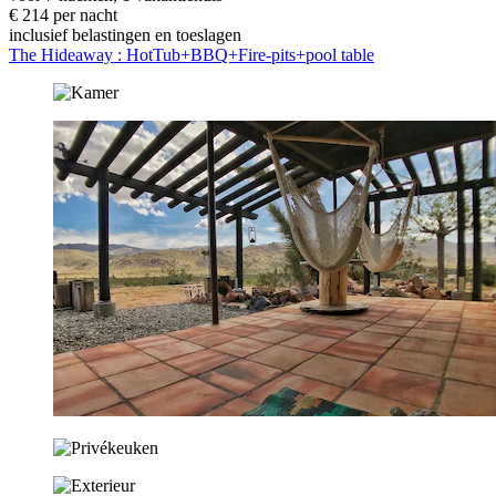
€ 214 per nacht
inclusief belastingen en toeslagen
The Hideaway : HotTub+BBQ+Fire-pits+pool table