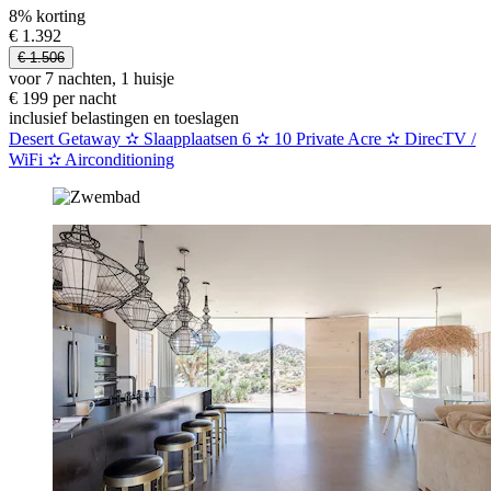
8% korting
€ 1.392
€ 1.506
voor 7 nachten, 1 huisje
€ 199 per nacht
inclusief belastingen en toeslagen
Desert Getaway ✫ Slaapplaatsen 6 ✫ 10 Private Acre ✫ DirecTV /
WiFi ✫ Airconditioning