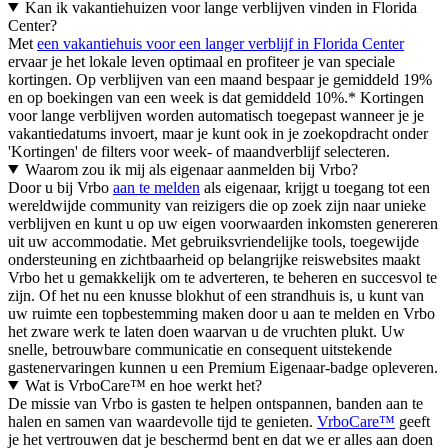
Kan ik vakantiehuizen voor lange verblijven vinden in Florida
Center?
Met
een vakantiehuis voor een langer verblijf in Florida Center
ervaar je het lokale leven optimaal en profiteer je van speciale
kortingen. Op verblijven van een maand bespaar je gemiddeld 19%
en op boekingen van een week is dat gemiddeld 10%.* Kortingen
voor lange verblijven worden automatisch toegepast wanneer je je
vakantiedatums invoert, maar je kunt ook in je zoekopdracht onder
'Kortingen' de filters voor week- of maandverblijf selecteren.
Waarom zou ik mij als eigenaar aanmelden bij Vrbo?
Door u bij Vrbo
aan te melden
als eigenaar, krijgt u toegang tot een
wereldwijde community van reizigers die op zoek zijn naar unieke
verblijven en kunt u op uw eigen voorwaarden inkomsten genereren
uit uw accommodatie. Met gebruiksvriendelijke tools, toegewijde
ondersteuning en zichtbaarheid op belangrijke reiswebsites maakt
Vrbo het u gemakkelijk om te adverteren, te beheren en succesvol te
zijn. Of het nu een knusse blokhut of een strandhuis is, u kunt van
uw ruimte een topbestemming maken door u aan te melden en Vrbo
het zware werk te laten doen waarvan u de vruchten plukt. Uw
snelle, betrouwbare communicatie en consequent uitstekende
gastenervaringen kunnen u een Premium Eigenaar-badge opleveren.
Wat is VrboCare™ en hoe werkt het?
De missie van Vrbo is gasten te helpen ontspannen, banden aan te
halen en samen van waardevolle tijd te genieten.
VrboCare™
geeft
je het vertrouwen dat je beschermd bent en dat we er alles aan doen