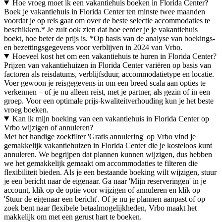
Hoe vroeg moet ik een vakantiehuis boeken in Florida Center?
Boek je vakantiehuis in Florida Center ten minste twee maanden
voordat je op reis gaat om over de beste selectie accommodaties te
beschikken.* Je zult ook zien dat hoe eerder je je vakantiehuis
boekt, hoe beter de prijs is. *Op basis van de analyse van boekings-
en bezettingsgegevens voor verblijven in 2024 van Vrbo.
Hoeveel kost het om een vakantiehuis te huren in Florida Center?
Prijzen van vakantiehuizen in Florida Center variëren op basis van
factoren als reisdatums, verblijfsduur, accommodatietype en locatie.
Voer gewoon je reisgegevens in om een breed scala aan opties te
verkennen – of je nu alleen reist, met je partner, als gezin of in een
groep. Voor een optimale prijs-kwaliteitverhouding kun je het beste
vroeg boeken.
Kan ik mijn boeking van een vakantiehuis in Florida Center op
Vrbo wijzigen of annuleren?
Met het handige zoekfilter 'Gratis annulering' op Vrbo vind je
gemakkelijk vakantiehuizen in Florida Center die je kosteloos kunt
annuleren. We begrijpen dat plannen kunnen wijzigen, dus hebben
we het gemakkelijk gemaakt om accommodaties te filteren die
flexibiliteit bieden. Als je een bestaande boeking wilt wijzigen, stuur
je een bericht naar de eigenaar. Ga naar 'Mijn reserveringen' in je
account, klik op de optie voor wijzigen of annuleren en klik op
'Stuur de eigenaar een bericht'. Of je nu je plannen aanpast of op
zoek bent naar flexibele betaalmogelijkheden, Vrbo maakt het
makkelijk om met een gerust hart te boeken.