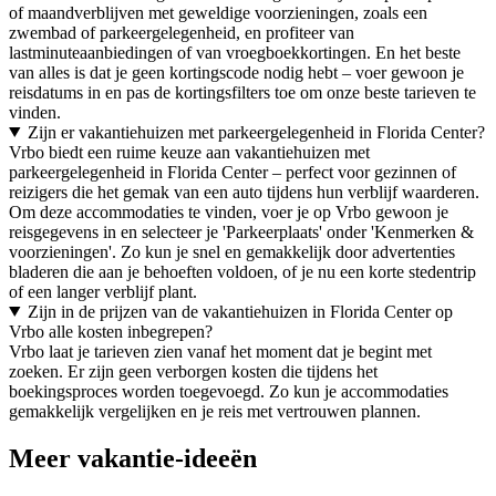
of maandverblijven met geweldige voorzieningen, zoals een
zwembad of parkeergelegenheid, en profiteer van
lastminuteaanbiedingen of van vroegboekkortingen. En het beste
van alles is dat je geen kortingscode nodig hebt – voer gewoon je
reisdatums in en pas de kortingsfilters toe om onze beste tarieven te
vinden.
Zijn er vakantiehuizen met parkeergelegenheid in Florida Center?
Vrbo biedt een ruime keuze aan vakantiehuizen met
parkeergelegenheid in Florida Center – perfect voor gezinnen of
reizigers die het gemak van een auto tijdens hun verblijf waarderen.
Om deze accommodaties te vinden, voer je op Vrbo gewoon je
reisgegevens in en selecteer je 'Parkeerplaats' onder 'Kenmerken &
voorzieningen'. Zo kun je snel en gemakkelijk door advertenties
bladeren die aan je behoeften voldoen, of je nu een korte stedentrip
of een langer verblijf plant.
Zijn in de prijzen van de vakantiehuizen in Florida Center op
Vrbo alle kosten inbegrepen?
Vrbo laat je tarieven zien vanaf het moment dat je begint met
zoeken. Er zijn geen verborgen kosten die tijdens het
boekingsproces worden toegevoegd. Zo kun je accommodaties
gemakkelijk vergelijken en je reis met vertrouwen plannen.
Meer vakantie-ideeën