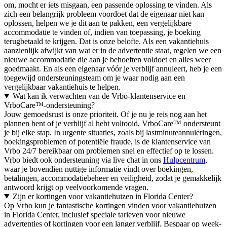
om, mocht er iets misgaan, een passende oplossing te vinden. Als
zich een belangrijk probleem voordoet dat de eigenaar niet kan
oplossen, helpen we je dit aan te pakken, een vergelijkbare
accommodatie te vinden of, indien van toepassing, je boeking
terugbetaald te krijgen. Dat is onze belofte. Als een vakantiehuis
aanzienlijk afwijkt van wat er in de advertentie staat, regelen we een
nieuwe accommodatie die aan je behoeften voldoet en alles weer
goedmaakt. En als een eigenaar vóór je verblijf annuleert, heb je een
toegewijd ondersteuningsteam om je waar nodig aan een
vergelijkbaar vakantiehuis te helpen.
Wat kan ik verwachten van de Vrbo-klantenservice en
VrboCare™-ondersteuning?
Jouw gemoedsrust is onze prioriteit. Of je nu je reis nog aan het
plannen bent of je verblijf al hebt voltooid, VrboCare™ ondersteunt
je bij elke stap. In urgente situaties, zoals bij lastminuteannuleringen,
boekingsproblemen of potentiële fraude, is de klantenservice van
Vrbo 24/7 bereikbaar om problemen snel en effectief op te lossen.
Vrbo biedt ook ondersteuning via live chat in ons
Hulpcentrum
,
waar je bovendien nuttige informatie vindt over boekingen,
betalingen, accommodatiebeheer en veiligheid, zodat je gemakkelijk
antwoord krijgt op veelvoorkomende vragen.
Zijn er kortingen voor vakantiehuizen in Florida Center?
Op Vrbo kun je fantastische kortingen vinden voor vakantiehuizen
in Florida Center, inclusief speciale tarieven voor nieuwe
advertenties of kortingen voor een langer verblijf. Bespaar op week-