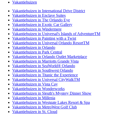
Vakantiehuizen
Vakantiehuizen in International Drive District
Vakantiehuizen in Enclave Suites
Vakantiehuizen in The Orlando Eye
Vakantiehuizen in Exotic Car Gallery
Vakantiehuizen in Windermere
Vakantiehuizen in Universal's Islands of AdventureTM
Vakantiehuizen in Painting with a Twist
Vakantiehuizen in Universal Orlando ResortTM
Vakantiehuizen in Orlando
Vakantiehuizen in Park Central
Vakantiehuizen in Orlando Outlet Marketplace
Vakantiehuizen in Marriotts Grande Vista
Vakantiehuizen in SeaWorld® Orlando
Vakantiehuizen in Southwest Orlando
Vakantiehuizen in Titanic the Experience
Vakantiehuizen in Universal CityWalkTM
Vakantiehuizen in Vista Cay
Vakantiehuizen in Wonderworks
Vakantiehuizen in Sleuth's Mystery Dinner Show
Vakantiehuizen in Millenia
Vakantiehuizen in Westgate Lakes Resort & Spa
Vakantiehuizen in MetroWest Golf Club
Vakantiehuizen in St. Cloud