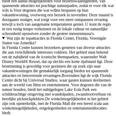
biedt een aantal mogelijkheden voor bezienswaardigheden, van
spannende attracties tot prachtige natuurpaden, zodat er voor elk wat
wils is.Voor degenen die wat willen besparen op hun
vakantiewoning, overweeg een bezoek in november. Deze maand is
doorgaans rustiger, wat zorgt voor een meer ontspannen ervaring
terwijl u toch van aangename temperaturen geniet. U kunt de regio
in een rustig tempo verkennen en de lokale cultuur en natuurlijke
schoonheid opsnuiven zonder de grotere mensenmassa's.
Wat zijn de topattracties in Florida Center, Florida, Verenigde
Staten van Amerika?
In Florida Centre kunnen bezoekers genieten van diverse attracties
die aan verschillende interesses voldoen. Het gebied staat bekend
om de nabijheid van de iconische themaparken, waaronder Walt
Disney World® Resort, dat op slechts een korte rijafstand ligt. Deze
bestemming is geweldig voor gezinnen die op zoek zijn naar
vakantiewoningen die gemakkelijk toegang bieden tot spannende
attracties en betoverende ervaringen.Bovendien ligt de wijk Florida
Centre dicht bij Universal Studios, waar gasten kunnen deelnemen
aan de wereld van films en entertainment. Voor degenen die van de
natuur houden, biedt het nabijgelegen Lake Eola Park een
schilderachtige omgeving met wandelpaden, zwaanbootverhuur en
heerlijke picknickplekken.De winkelmogelijkheden in het gebied
zijn ook opmerkelijk, met de Florida Mall die een breed scala aan
winkelmogelijkheden, eetgelegenheden en entertainmentlocaties
biedt.