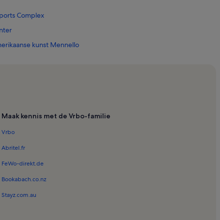
 Sports Complex
nter
erikaanse kunst Mennello
wist
Centraal Florida Valencia West
Maak kennis met de Vrbo-familie
Vrbo
y
Abritel.fr
ndo
FeWo-direkt.de
Bookabach.co.nz
Stayz.com.au