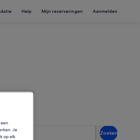
datie
Help
Mijn reserveringen
Aanmelden
rida Fairgrounds
w reisdatums in om de
p een
sten
erken. Je
Zoeken
gasten
ok op elk