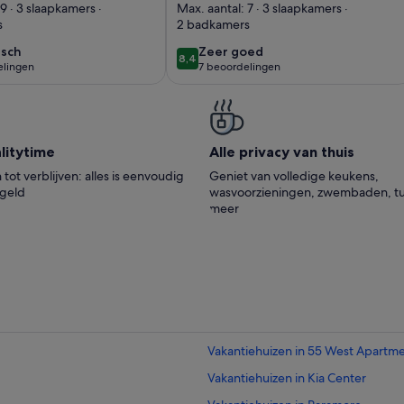
m house
Near Theme Parks,
9 · 3 slaapkamers ·
Max. aantal: 7 · 3 slaapkamers ·
s
2 badkamers
gh Speed
Unversal
trally
Studios,Disney
isch
zeer
isch
Zeer goed
8,4
8,4 op 10
elingen
7 beoordelingen
goed
(7
elingen)
beoordelingen)
i­ty­time
Alle privacy van thuis
tot verblijven: alles is eenvoudig
Geniet van volledige keukens,
egeld
wasvoorzieningen, zwembaden, tu
meer
Vakantiehuizen in 55 West Apartm
Vakantiehuizen in Kia Center