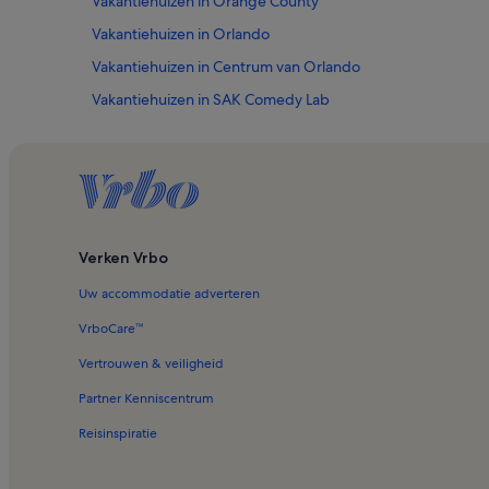
Vakantiehuizen in Orange County
Vakantiehuizen in Orlando
Vakantiehuizen in Centrum van Orlando
Vakantiehuizen in SAK Comedy Lab
Vakantiehuizen in MetroWest Golf Club
Vakantiehuizen in Lawsona - Fern Creek
Vakantiehuizen in Orange Avenue
Vakantiehuizen in Sunset Lake
Verken Vrbo
Vakantiehuizen in Camping World Stadium
Uw accommodatie adverteren
Vakantiehuizen in Timberleaf
Vakantiehuizen in South Eola
VrboCare™
Vakantiehuizen in Jack Kerouac House
Vertrouwen & veiligheid
Vakantiehuizen in Lake Como Park
Partner Kenniscentrum
Vakantiehuizen in St. Cloud
Reisinspiratie
Huisdiervriendelijke accommodaties in Florida