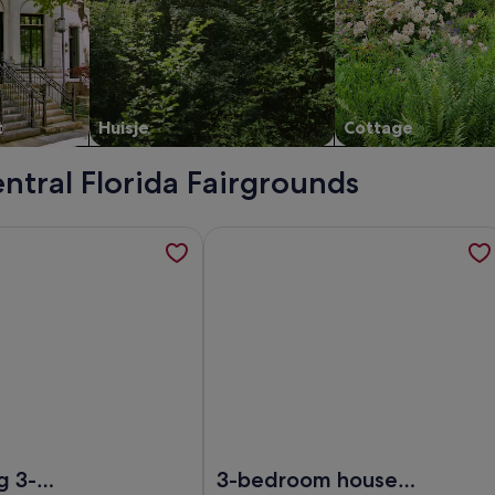
t
Huisje
Cottage
entral Florida Fairgrounds
ent in een nieuw tabblad
atie over Charming 3-bedroom house with High Speed Wifi Ce
Meer informatie over 3-bedroom hou
van Charming 3-bedroom house with High Speed Wifi Central
Afbeelding van 3-bedroom house Ne
g 3-
3-bedroom house