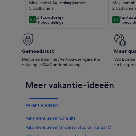
Universal
bedroo
Max. aantal: 14 · 6 slaapkamers ·
Max. aantal: 
3 badkamers
2 badkamer
with Hi
Wifi Cen
uitzonderlijk
fantast
Uitzonderlijk
Fantast
9,4
9,0
9,4 op 10
9,0 op 10
19 beoordelingen
4 beoord
Located
(19
(4
beoordelingen)
beoord
Gemoedsrust
Meer qual
Met onze Boek met Vertrouwen-garantie
Van boeken 
ontvang je 24/7 ondersteuning
en fijn ger
Meer vakantie-ideeën
Vakantiehuizen
Vakantiehuizen in Consults
Vakantiehuizen in Universal Studios FloridaTM