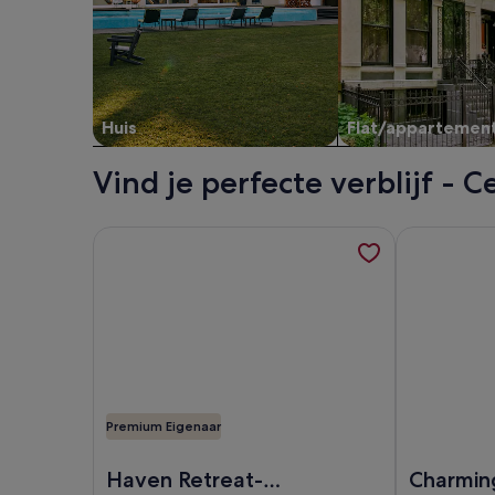
Huis
Flat/appartemen
Vind je perfecte verblijf - C
Meer informatie over Haven Retreat-Universal, op
Meer inform
Premium Eigenaar
Afbeelding van Haven Retreat-Universal
Afbeelding 
Haven Retreat-
Charmin