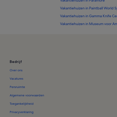
Vakantiehuizen in Paramore
Vakantiehuizen in Paintball World
Vakantiehuizen in Gamma Knife Ce
Vakantiehuizen in Museum voor Am
Vakantiehuizen in Painting with a T
Vakantiehuizen in Lake Eola Park
Vakantiehuizen in Universiteit van 
Vakantiehuizen in Orlando
Bedrijf
Vakantiehuizen in West Colonial
Over ons
Vakantiehuizen in Lake Ivanhoe
Vakantiehuizen in Exotic Car Galler
Vacatures
Vakantiehuizen in Southwest Orla
Persruimte
Vakantiehuizen in Tinker Field
Algemene voorwaarden
Resorts in SeaWorld® Orlando
Toegankelijkheid
Villa’s in Orlando
Privacyverklaring