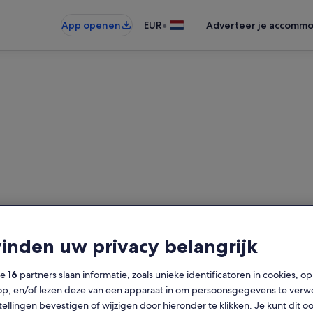
•
App openen
EUR
Adverteer je accommo
n in de buurt van Central Flo
ntiewoningen gevonden — voer u
vinden uw privacy belangrijk
beschikbaarheid te zien
ze
16
partners slaan informatie, zoals unieke identificatoren in cookies, o
Datums
Ga
op, en/of lezen deze van een apparaat in om persoonsgegevens te verw
2 
stellingen bevestigen of wijzigen door hieronder te klikken. Je kunt dit o