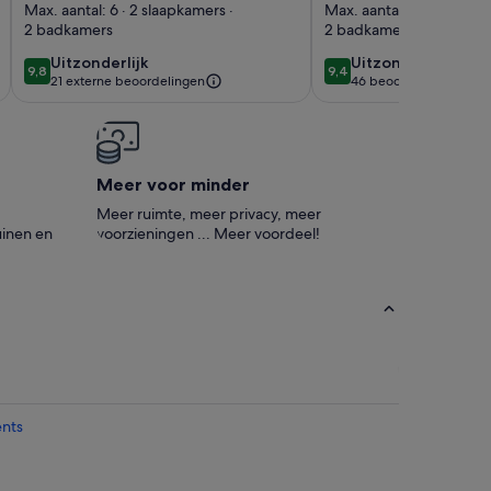
Trees/ 8 Universal/
VAKANTIE HUIS
Max. aantal: 6 · 2 slaapkamers ·
Max. aantal: 12 · 5 slaap
2 badkamers
2 badkamers
15 Disney
SLAAP 12 / PRIV
zwembad / SPA /
uitzonderlijk
uitzonderlijk
Uitzonderlijk
Uitzonderlijk
9,8
9,4
9,8 op 10
9,4 op 10
21 externe beoordelingen
46 beoordelingen
de buurt van AL
(46
beoordelingen)
Attracties!
Meer voor minder
Meer ruimte, meer privacy, meer
inen en
voorzieningen ... Meer voordeel!
ents