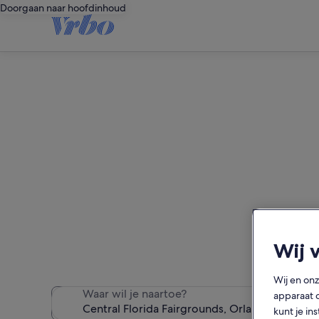
Doorgaan naar hoofdinhoud
Vakantiewoninge
We hebben 3.156 vaka
Wij 
Wij en on
Waar wil je naartoe?
apparaat 
kunt je in