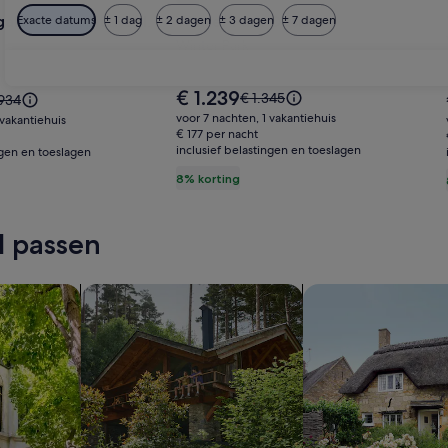
voor
alow ~ Firepit, Pool,
Exacte datums
± 1 dag
± 2 dagen
Winter Park Oasis
± 3 dagen
± 7 dagen
Winter
Park
Winter Park
Oasis
De
€ 1.239
De
€ 1.345
.934
prijs
prijs
voor 7 nachten, 1 vakantiehuis
 vakantiehuis
is
was
€ 177 per nacht
€ 1.239
inclusief belastingen en toeslagen
€ 1.345,
ngen en toeslagen
934,
zie
8% korting
meer
r
informatie
rmatie
over
r
jl passen
het
standaardtarief.
daardtarief.
appartementen
Huisjes zoeken
Cottages zoeken