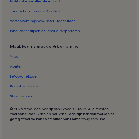
Notificatie van illegale inhoud
Vakantiehuizen in Mayor Carl Langford Park
Juridische informatie/Contact
Vakantiehuizen in Orange County
Verantwortungsbewusster Eigentümer
Vakantiehuizen in Lake Eola Park
Inhoudsrichtlijnen en inhoud rapporteren
Vakantiehuizen in Paintball World Sports Complex
Vakantiehuizen in Paramore
Maak kennis met de Vrbo-familie
Vakantiehuizen in Lake Eola
Vrbo
Appartementen in Orlando
Abritel.fr
Appartementen in Florida
FeWo-direkt.de
Villa’s in Florida
Bookabach.co.nz
Accommodaties met zwembad in Orlando
Stayz.com.au
Villa’s in Solterra Resort
Resorts in SeaWorld® Orlando
© 2026 Vrbo, een bedrijf van Expedia Group. Alle rechten
voorbehouden. Vrbo en het Vrbo-logo zijn handelsmerken of
Villa’s in Orlando
geregistreerde handelsmerken van HomeAway.com, Inc.
Resorts in Kissimmee
Villa’s in Champions Gate