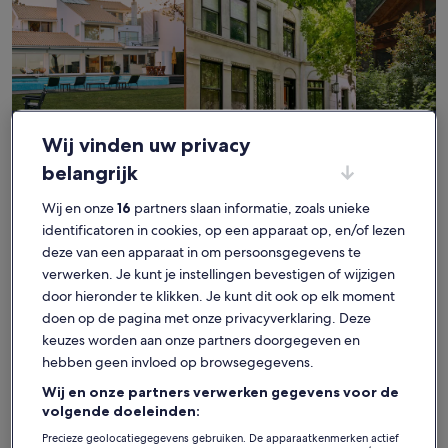
Wij vinden uw privacy
Huis
Flat/appartement
Huisje
belangrijk
Vind je perfecte verblijf - West
Wij en onze
16
partners slaan informatie, zoals unieke
Colonial
identificatoren in cookies, op een apparaat op, en/of lezen
deze van een apparaat in om persoonsgegevens te
verwerken. Je kunt je instellingen bevestigen of wijzigen
Meer informatie over Cozy 1-bedroom studio tiny home ex
Meer infor
door hieronder te klikken. Je kunt dit ook op elk moment
doen op de pagina met onze privacyverklaring. Deze
keuzes worden aan onze partners doorgegeven en
hebben geen invloed op browsegegevens.
Wij en onze partners verwerken gegevens voor de
volgende doeleinden:
Precieze geolocatiegegevens gebruiken. De apparaatkenmerken actief