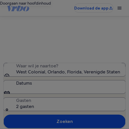
Doorgaan naar hoofdinhoud
Download de app
Vakantiehuizen in West Colonial
We hebben 19 vakantiewoningen gevonden — voer uw
reisdatums in om de beschikbaarheid te zien
Waar wil je naartoe?
West Colonial, Orlando, Florida, Verenigde Staten
Datums
Gasten
2 gasten
Zoeken