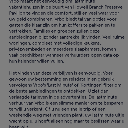
Vrbo maakt het eenvoudig om lastminute
vakantiehuizen in de buurt van Howell Branch Preserve
Pavilion te vinden die comfort, stijl en veel waar voor
uw geld combineren. Vrbo biedt tal van opties voor
gasten die klaar zijn om hun koffers te pakken en te
vertrekken. Families en groepen zullen deze
aanbiedingen bijzonder aantrekkelijk vinden. Veel ruime
woningen, compleet met volledige keukens,
privézwembaden en meerdere slaapkamers, komen
vaak beschikbaar wanneer verhuurders open data op
hun kalender willen vullen.
Het vinden van deze verblijven is eenvoudig. Voer
gewoon uw bestemming en reisdata in en gebruik
vervolgens Vrbo's 'Last Minute' of 'Kortingen' filter om
de beste aanbiedingen te ontdekken. U ziet dan
verlaagde tarieven in de advertenties. De lastminute
verhuur van Vrbo is een slimme manier om te besparen
terwijl u verkent. Of u nu een snelle trip of een
weekendje weg met vrienden plant, uw lastminute uitje
wacht op u, u hoeft alleen nog maar te beslissen waar u
heen wilt.