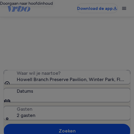
Doorgaan naar hoofdinhoud
Download de app
Vakantiewoningen in de buurt van
Howell Branch Preserve Pavilion
We hebben 997 vakantiewoningen gevonden — voer
uw reisdatums in om de beschikbaarheid te zien
Waar wil je naartoe?
Howell Branch Preserve Pavilion, Winter Park, Florida
Datums
Gasten
2 gasten
Zoeken