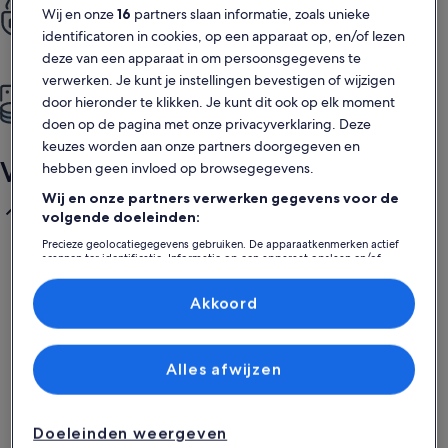
Wij en onze
16
partners slaan informatie, zoals unieke
Geniet van volledige keukens, wasvoorzieningen, zwembaden,
identificatoren in cookies, op een apparaat op, en/of lezen
tuinen en meer
deze van een apparaat in om persoonsgegevens te
verwerken. Je kunt je instellingen bevestigen of wijzigen
Meer voor minder
door hieronder te klikken. Je kunt dit ook op elk moment
Meer ruimte, meer privacy, meer voorzieningen ... Meer
doen op de pagina met onze privacyverklaring. Deze
voordeel!
keuzes worden aan onze partners doorgegeven en
Veelgestelde vragen
hebben geen invloed op browsegegevens.
Wij en onze partners verwerken gegevens voor de
Wat zijn de beste vakantiewoningen in de buurt van
volgende doeleinden:
Howell Branch Preserve Pavilion?
Precieze geolocatiegegevens gebruiken. De apparaatkenmerken actief
scannen ter identificatie. Informatie op een apparaat opslaan en/of
De beste vakantiewoningen in de buurt van Howell
openen. Gepersonaliseerde advertenties en content, advertentie- en
Branch Preserve Pavilion zijn voornamelijk te vinden in
contentmetingen, doelgroepenonderzoek en ontwikkeling van
diensten.
Akkoord
Winter Park, Florida, wat gemakkelijke toegang biedt
Partnerlijst (derden)
tot het natuurgebied. U vindt er een grote selectie aan
accommodaties, voornamelijk privé vakantiehuizen en
Alles afwijzen
appartementen, die comfortabele verblijven bieden
voor gasten. Als u bereid bent iets verder te rijden, kan
het huren in nabijgelegen gebieden een betaalbare
optie zijn, maar voor directe toegang tot het
Doeleinden weergeven