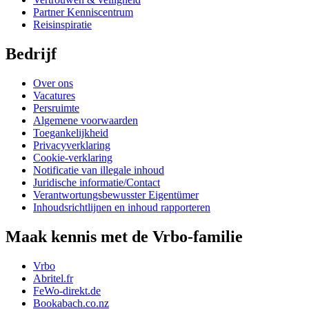
Partner Kenniscentrum
Reisinspiratie
Bedrijf
Over ons
Vacatures
Persruimte
Algemene voorwaarden
Toegankelijkheid
Privacyverklaring
Cookie-verklaring
Notificatie van illegale inhoud
Juridische informatie/Contact
Verantwortungsbewusster Eigentümer
Inhoudsrichtlijnen en inhoud rapporteren
Maak kennis met de Vrbo-familie
Vrbo
Abritel.fr
FeWo-direkt.de
Bookabach.co.nz