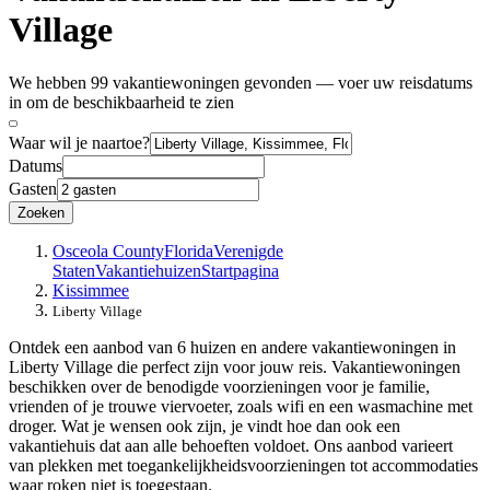
Village
We hebben 99 vakantiewoningen gevonden — voer uw reisdatums
in om de beschikbaarheid te zien
Waar wil je naartoe?
Datums
Gasten
Zoeken
Osceola County
Florida
Verenigde
Staten
Vakantiehuizen
Startpagina
Kissimmee
Liberty Village
Ontdek een aanbod van 6 huizen en andere vakantiewoningen in
Liberty Village die perfect zijn voor jouw reis. Vakantiewoningen
beschikken over de benodigde voorzieningen voor je familie,
vrienden of je trouwe viervoeter, zoals wifi en een wasmachine met
droger. Wat je wensen ook zijn, je vindt hoe dan ook een
vakantiehuis dat aan alle behoeften voldoet. Ons aanbod varieert
van plekken met toegankelijkheidsvoorzieningen tot accommodaties
waar roken niet is toegestaan.