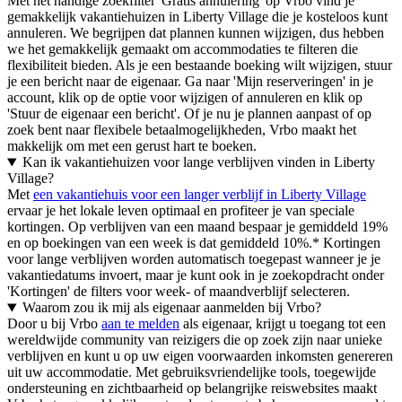
Met het handige zoekfilter 'Gratis annulering' op Vrbo vind je
gemakkelijk vakantiehuizen in Liberty Village die je kosteloos kunt
annuleren. We begrijpen dat plannen kunnen wijzigen, dus hebben
we het gemakkelijk gemaakt om accommodaties te filteren die
flexibiliteit bieden. Als je een bestaande boeking wilt wijzigen, stuur
je een bericht naar de eigenaar. Ga naar 'Mijn reserveringen' in je
account, klik op de optie voor wijzigen of annuleren en klik op
'Stuur de eigenaar een bericht'. Of je nu je plannen aanpast of op
zoek bent naar flexibele betaalmogelijkheden, Vrbo maakt het
makkelijk om met een gerust hart te boeken.
Kan ik vakantiehuizen voor lange verblijven vinden in Liberty
Village?
Met
een vakantiehuis voor een langer verblijf in Liberty Village
ervaar je het lokale leven optimaal en profiteer je van speciale
kortingen. Op verblijven van een maand bespaar je gemiddeld 19%
en op boekingen van een week is dat gemiddeld 10%.* Kortingen
voor lange verblijven worden automatisch toegepast wanneer je je
vakantiedatums invoert, maar je kunt ook in je zoekopdracht onder
'Kortingen' de filters voor week- of maandverblijf selecteren.
Waarom zou ik mij als eigenaar aanmelden bij Vrbo?
Door u bij Vrbo
aan te melden
als eigenaar, krijgt u toegang tot een
wereldwijde community van reizigers die op zoek zijn naar unieke
verblijven en kunt u op uw eigen voorwaarden inkomsten genereren
uit uw accommodatie. Met gebruiksvriendelijke tools, toegewijde
ondersteuning en zichtbaarheid op belangrijke reiswebsites maakt