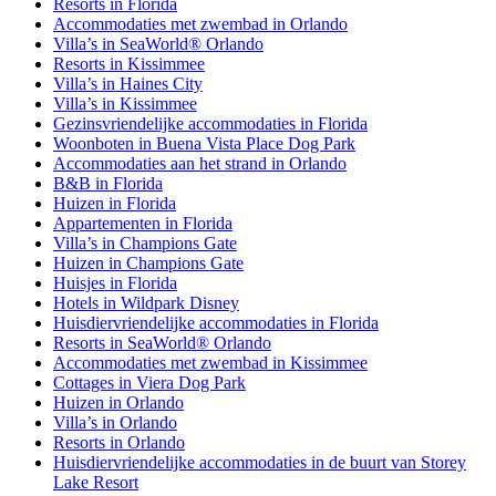
Resorts in Florida
Accommodaties met zwembad in Orlando
Villa’s in SeaWorld® Orlando
Resorts in Kissimmee
Villa’s in Haines City
Villa’s in Kissimmee
Gezinsvriendelijke accommodaties in Florida
Woonboten in Buena Vista Place Dog Park
Accommodaties aan het strand in Orlando
B&B in Florida
Huizen in Florida
Appartementen in Florida
Villa’s in Champions Gate
Huizen in Champions Gate
Huisjes in Florida
Hotels in Wildpark Disney
Huisdiervriendelijke accommodaties in Florida
Resorts in SeaWorld® Orlando
Accommodaties met zwembad in Kissimmee
Cottages in Viera Dog Park
Huizen in Orlando
Villa’s in Orlando
Resorts in Orlando
Huisdiervriendelijke accommodaties in de buurt van Storey
Lake Resort