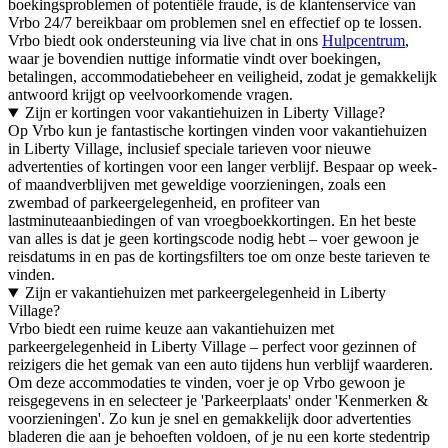
boekingsproblemen of potentiële fraude, is de klantenservice van
Vrbo 24/7 bereikbaar om problemen snel en effectief op te lossen.
Vrbo biedt ook ondersteuning via live chat in ons
Hulpcentrum
,
waar je bovendien nuttige informatie vindt over boekingen,
betalingen, accommodatiebeheer en veiligheid, zodat je gemakkelijk
antwoord krijgt op veelvoorkomende vragen.
Zijn er kortingen voor vakantiehuizen in Liberty Village?
Op Vrbo kun je fantastische kortingen vinden voor vakantiehuizen
in Liberty Village, inclusief speciale tarieven voor nieuwe
advertenties of kortingen voor een langer verblijf. Bespaar op week-
of maandverblijven met geweldige voorzieningen, zoals een
zwembad of parkeergelegenheid, en profiteer van
lastminuteaanbiedingen of van vroegboekkortingen. En het beste
van alles is dat je geen kortingscode nodig hebt – voer gewoon je
reisdatums in en pas de kortingsfilters toe om onze beste tarieven te
vinden.
Zijn er vakantiehuizen met parkeergelegenheid in Liberty
Village?
Vrbo biedt een ruime keuze aan vakantiehuizen met
parkeergelegenheid in Liberty Village – perfect voor gezinnen of
reizigers die het gemak van een auto tijdens hun verblijf waarderen.
Om deze accommodaties te vinden, voer je op Vrbo gewoon je
reisgegevens in en selecteer je 'Parkeerplaats' onder 'Kenmerken &
voorzieningen'. Zo kun je snel en gemakkelijk door advertenties
bladeren die aan je behoeften voldoen, of je nu een korte stedentrip