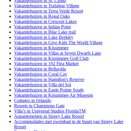
Vakantiehuizen in St. Cloud
Vakantiehuizen in Trafalgar Village
Vakantiehuizen in Terra Verde Resort
Vakantiehuizen in Regal Oaks
Vakantiehuizen in Crescent Lakes
Vakantiehuizen in Indian Point
Vakantiehuizen in Blue Lake trail
Vakantiehuizen in Lake Berkley
Vakantiehuizen in Give Kids The World Village
Vakantiehuizen in Kissimmee
Vakantiehuizen in Villas at Seven Dwarfs Lane
Vakantiehuizen in Kissimmee Golf Club
Vakantiehuizen in 192 Flea Market
Vakantiehuizen in Bellavida
Vakantiehuizen in Coral Cay
Vakantiehuizen in Hamilton's Reserve
Vakantiehuizen in Villa del Sol
Vakantiehuizen in Eagle Pointe South
Vakantiehuizen in Kissimmee Air Museum
Cottages in Orlando
Resorts in Champions Gate
Villa’s in Universal Studios FloridaTM
Appartementen in Storey Lake Resort
Accommodaties met zwembad in de buurt van Storey Lake
Resort