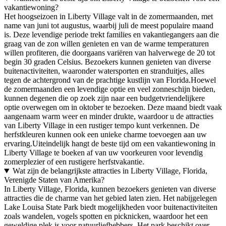
vakantiewoning?
Het hoogseizoen in Liberty Village valt in de zomermaanden, met
name van juni tot augustus, waarbij juli de meest populaire maand
is. Deze levendige periode trekt families en vakantiegangers aan die
graag van de zon willen genieten en van de warme temperaturen
willen profiteren, die doorgaans variëren van halverwege de 20 tot
begin 30 graden Celsius. Bezoekers kunnen genieten van diverse
buitenactiviteiten, waaronder watersporten en stranduitjes, alles
tegen de achtergrond van de prachtige kustlijn van Florida.Hoewel
de zomermaanden een levendige optie en veel zonneschijn bieden,
kunnen degenen die op zoek zijn naar een budgetvriendelijkere
optie overwegen om in oktober te bezoeken. Deze maand biedt vaak
aangenaam warm weer en minder drukte, waardoor u de attracties
van Liberty Village in een rustiger tempo kunt verkennen. De
herfstkleuren kunnen ook een unieke charme toevoegen aan uw
ervaring.Uiteindelijk hangt de beste tijd om een vakantiewoning in
Liberty Village te boeken af van uw voorkeuren voor levendig
zomerplezier of een rustigere herfstvakantie.
Wat zijn de belangrijkste attracties in Liberty Village, Florida,
Verenigde Staten van Amerika?
In Liberty Village, Florida, kunnen bezoekers genieten van diverse
attracties die de charme van het gebied laten zien. Het nabijgelegen
Lake Louisa State Park biedt mogelijkheden voor buitenactiviteiten
zoals wandelen, vogels spotten en picknicken, waardoor het een
geweldige plek is voor natuurliefhebbers. Het park beschikt over