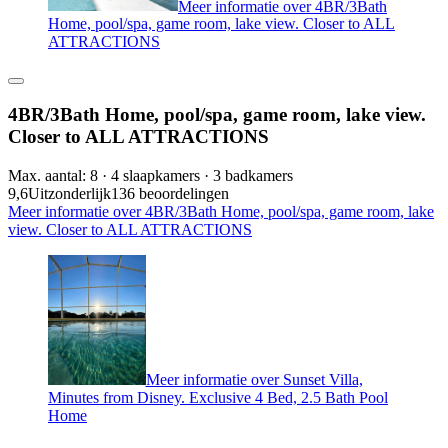
Meer informatie over 4BR/3Bath
Home, pool/spa, game room, lake view. Closer to ALL
ATTRACTIONS
4BR/3Bath Home, pool/spa, game room, lake view.
Closer to ALL ATTRACTIONS
Max. aantal: 8 · 4 slaapkamers · 3 badkamers
9,6
Uitzonderlijk
136 beoordelingen
Meer informatie over 4BR/3Bath Home, pool/spa, game room, lake
view. Closer to ALL ATTRACTIONS
Meer informatie over Sunset Villa,
Minutes from Disney. Exclusive 4 Bed, 2.5 Bath Pool
Home