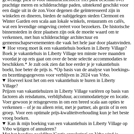
prachtige meren en schilderachtige paden, uitstekend geschikt voor
een dagje uit in de zon.Voor degenen die geïnteresseerd zijn in
winkelen en dineren, bieden de nabijgelegen steden Clermont en
Winter Garden een scala aan lokale winkels, restaurants en cafés,
wat een levendige omgeving creëert voor bezoekers. De historische
binnensteden in deze plaatsen zijn ook de moeite waard om te
verkennen, met hun schilderachtige architectuur en
gemeenschapsevenementen die vaak het hele jaar door plaatsvinden.
Hoe vroeg moet ik een vakantiehuis boeken in Liberty Village?
Boek je vakantiehuis in Liberty Village ten minste twee maanden
voordat je op reis gaat om over de beste selectie accommodaties te
beschikken.* Je zult ook zien dat hoe eerder je je vakantiehuis
boekt, hoe beter de prijs is. *Op basis van de analyse van boekings-
en bezettingsgegevens voor verblijven in 2024 van Vrbo.
Hoeveel kost het om een vakantiehuis te huren in Liberty
Village?
Prijzen van vakantiehuizen in Liberty Village variëren op basis van
factoren als reisdatums, verblijfsduur, accommodatietype en locatie.
Voer gewoon je reisgegevens in om een breed scala aan opties te
verkennen – of je nu alleen reist, met je partner, als gezin of in een
groep. Voor een optimale prijs-kwaliteitverhouding kun je het beste
vroeg boeken.
Kan ik mijn boeking van een vakantiehuis in Liberty Village op
Vrbo wijzigen of annuleren?