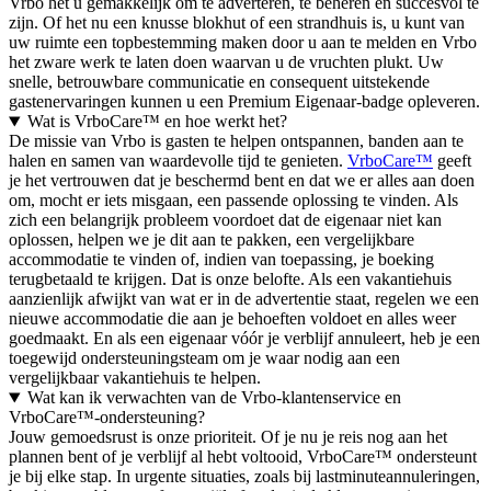
Vrbo het u gemakkelijk om te adverteren, te beheren en succesvol te
zijn. Of het nu een knusse blokhut of een strandhuis is, u kunt van
uw ruimte een topbestemming maken door u aan te melden en Vrbo
het zware werk te laten doen waarvan u de vruchten plukt. Uw
snelle, betrouwbare communicatie en consequent uitstekende
gastenervaringen kunnen u een Premium Eigenaar-badge opleveren.
Wat is VrboCare™ en hoe werkt het?
De missie van Vrbo is gasten te helpen ontspannen, banden aan te
halen en samen van waardevolle tijd te genieten.
VrboCare™
geeft
je het vertrouwen dat je beschermd bent en dat we er alles aan doen
om, mocht er iets misgaan, een passende oplossing te vinden. Als
zich een belangrijk probleem voordoet dat de eigenaar niet kan
oplossen, helpen we je dit aan te pakken, een vergelijkbare
accommodatie te vinden of, indien van toepassing, je boeking
terugbetaald te krijgen. Dat is onze belofte. Als een vakantiehuis
aanzienlijk afwijkt van wat er in de advertentie staat, regelen we een
nieuwe accommodatie die aan je behoeften voldoet en alles weer
goedmaakt. En als een eigenaar vóór je verblijf annuleert, heb je een
toegewijd ondersteuningsteam om je waar nodig aan een
vergelijkbaar vakantiehuis te helpen.
Wat kan ik verwachten van de Vrbo-klantenservice en
VrboCare™-ondersteuning?
Jouw gemoedsrust is onze prioriteit. Of je nu je reis nog aan het
plannen bent of je verblijf al hebt voltooid, VrboCare™ ondersteunt
je bij elke stap. In urgente situaties, zoals bij lastminuteannuleringen,