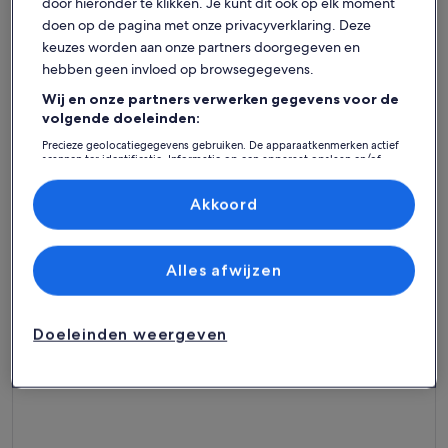
door hieronder te klikken. Je kunt dit ook op elk moment
doen op de pagina met onze privacyverklaring. Deze
keuzes worden aan onze partners doorgegeven en
hebben geen invloed op browsegegevens.
Wij en onze partners verwerken gegevens voor de
Meer informatie over Outside: Apartment in a small building 
Meer info
volgende doeleinden:
Outside: Apartment in a small
Buiten
Precieze geolocatiegegevens gebruiken. De apparaatkenmerken actief
building in Chandolin, sleeps 4,
Max. aantal: 4 · 1 slaapkamer · 1 badkamer
2e ver
Max. aant
scannen ter identificatie. Informatie op een apparaat opslaan en/of
zeer
Zeer
beautiful terrace with garden furnitu
2-4 pe
8,0
openen. Gepersonaliseerde advertenties en content, advertentie- en
8,0 op 1
2 beo
goe
contentmetingen, doelgroepenonderzoek en ontwikkeling van
(2
diensten.
Akkoord
Best beoordeelde
beoo
Partnerlijst (derden)
vakantiehuizen - Vissoie
Alles afwijzen
Meer informatie over Chalet ça me Suffit, my little piece of 
Doeleinden weergeven