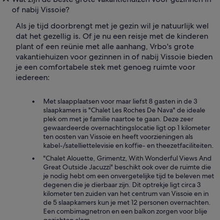
of nabij Vissoie?
Als je tijd doorbrengt met je gezin wil je natuurlijk wel
dat het gezellig is. Of je nu een reisje met de kinderen
plant of een reünie met alle aanhang, Vrbo's grote
vakantiehuizen voor gezinnen in of nabij Vissoie bieden
je een comfortabele stek met genoeg ruimte voor
iedereen:
Met slaapplaatsen voor maar liefst 8 gasten in de 3
slaapkamers is "Chalet Les Roches De Nava" de ideale
plek om met je familie naartoe te gaan. Deze zeer
gewaardeerde overnachtingslocatie ligt op 1 kilometer
ten oosten van Vissoie en heeft voorzieningen als
kabel-/satelliettelevisie en koffie- en theezetfaciliteiten.
"Chalet Alouette, Grimentz, With Wonderful Views And
Great Outside Jacuzzi" beschikt ook over de ruimte die
je nodig hebt om een onvergetelijke tijd te beleven met
degenen die je dierbaar zijn. Dit optrekje ligt circa 3
kilometer ten zuiden van het centrum van Vissoie en in
de 5 slaapkamers kun je met 12 personen overnachten.
Een combimagnetron en een balkon zorgen voor blije