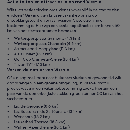
Activiteiten en attracties in en rond Vissoie
Wilt u attracties vinden om tijdens uw verblijf in de stad te zien
en doen? Ga vanuit uw knusse vakantiewoning op
ontdekkingstocht en ervaar waarom Vissoie zo'n fijne
bestemming is. Hier zijn een aantal topattracties om binnen 50
km van het stadscentrum te bezoeken:
Wintersportplaats Grimentz (4,3 km)
Wintersportplaats Chandolin (4,6 km)
Attractiepark Happyland (11,3 km)
Alaïa Chalet (13,3 km)
Golf Club Crans-sur-Sierre (13,4 km)
Thyon TVT (17,3 km)
Verken de natuur van Vissoie
Of u nu op zoek bent naar buitenactiviteiten of gewoon tijd wilt
doorbrengen in een groene omgeving, in Vissoie vindt u
precies wat u in een vakantiebestemming zoekt. Hier zijn een
paar van de opmerkelijkste stukken groen binnen 50 km van het
stadscentrum:
Lac de Géronde (8,6 km)
Lac Souterrain de St-Léonard (13,1 km)
Weisshorn (16,2 km)
Leukerbad Therme (18,3 km)
Walliser Alpentherme (18,5 km)