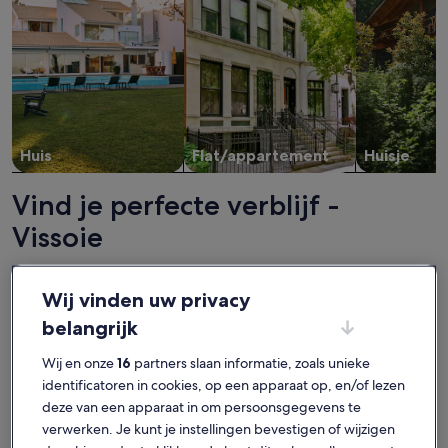
Huis
Flat/appartement
Huisje
Vind je perfecte verblijf -
Vissoie
Meer informatie over Outside: Apartment in a small building 
Meer info
Wij vinden uw privacy
belangrijk
Wij en onze
16
partners slaan informatie, zoals unieke
identificatoren in cookies, op een apparaat op, en/of lezen
deze van een apparaat in om persoonsgegevens te
verwerken. Je kunt je instellingen bevestigen of wijzigen