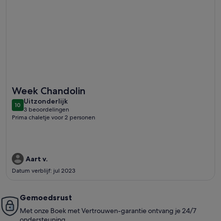
Meer informatie over Chalet ça me Suffit, my little piece of 
Week Chandolin
uitzonderlijk
Uitzonderlijk
10
10 op 10
3 beoordelingen
(3
Prima chaletje voor 2 personen
beoordelingen)
Aart v.
Datum verblijf: jul 2023
Gemoedsrust
Met onze Boek met Vertrouwen-garantie ontvang je 24/7
ondersteuning