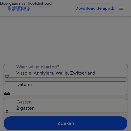
Doorgaan naar hoofdinhoud
Download de app
Vakantiehuizen in Vissoie
We hebben 1.130 vakantiewoningen gevonden — voer
uw reisdatums in om de beschikbaarheid te zien
Waar wil je naartoe?
Vissoie, Anniviers, Wallis, Zwitserland
Datums
Gasten
2 gasten
Zoeken