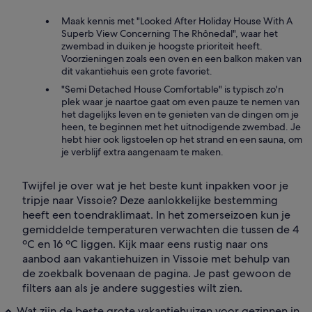
Maak kennis met "Looked After Holiday House With A
Superb View Concerning The Rhônedal", waar het
zwembad in duiken je hoogste prioriteit heeft.
Voorzieningen zoals een oven en een balkon maken van
dit vakantiehuis een grote favoriet.
"Semi Detached House Comfortable" is typisch zo'n
plek waar je naartoe gaat om even pauze te nemen van
het dagelijks leven en te genieten van de dingen om je
heen, te beginnen met het uitnodigende zwembad. Je
hebt hier ook ligstoelen op het strand en een sauna, om
je verblijf extra aangenaam te maken.
Twijfel je over wat je het beste kunt inpakken voor je
tripje naar Vissoie? Deze aanlokkelijke bestemming
heeft een toendraklimaat. In het zomerseizoen kun je
gemiddelde temperaturen verwachten die tussen de 4
ºC en 16 ºC liggen. Kijk maar eens rustig naar ons
aanbod aan vakantiehuizen in Vissoie met behulp van
de zoekbalk bovenaan de pagina. Je past gewoon de
filters aan als je andere suggesties wilt zien.
Wat zijn de beste grote vakantiehuizen voor gezinnen in