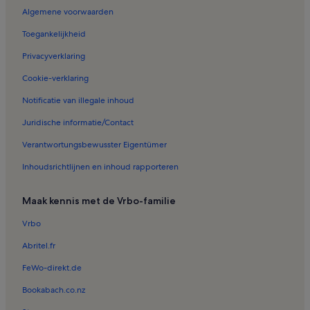
Vakantiehuizen in Saint-Jean
Algemene voorwaarden
Vakantiehuizen in Skilift van Marenda
Toegankelijkheid
Vakantiehuizen in Kabelbaan van Saint-Luc - Tignousa
Privacyverklaring
Vakantiehuizen in St. Luc
Cookie-verklaring
Vakantiehuizen in Het Wijnmuseum
Notificatie van illegale inhoud
Huizen in Wallis
Juridische informatie/Contact
Villa’s in Wallis
Verantwortungsbewusster Eigentümer
Chalets in Grimentz
Inhoudsrichtlijnen en inhoud rapporteren
Chalets in Vissoie
Huisdiervriendelijke accommodaties in Wallis
Maak kennis met de Vrbo-familie
Chalets in Wallis
Vrbo
Appartementen in Wallis
Abritel.fr
Chalets in Zinal
FeWo-direkt.de
B&B in Wallis
Bookabach.co.nz