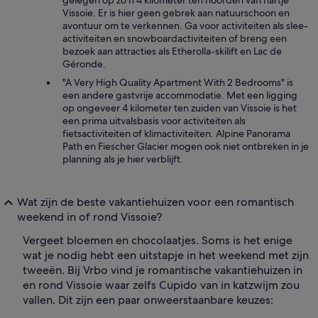
gelegen op zo'n 4 kilometer ten noorden van hartje
Vissoie. Er is hier geen gebrek aan natuurschoon en
avontuur om te verkennen. Ga voor activiteiten als slee-
activiteiten en snowboardactiviteiten of breng een
bezoek aan attracties als Etherolla-skilift en Lac de
Géronde.
"A Very High Quality Apartment With 2 Bedrooms" is
een andere gastvrije accommodatie. Met een ligging
op ongeveer 4 kilometer ten zuiden van Vissoie is het
een prima uitvalsbasis voor activiteiten als
fietsactiviteiten of klimactiviteiten. Alpine Panorama
Path en Fiescher Glacier mogen ook niet ontbreken in je
planning als je hier verblijft.
Wat zijn de beste vakantiehuizen voor een romantisch
weekend in of rond Vissoie?
Vergeet bloemen en chocolaatjes. Soms is het enige
wat je nodig hebt een uitstapje in het weekend met zijn
tweeën. Bij Vrbo vind je romantische vakantiehuizen in
en rond Vissoie waar zelfs Cupi­do van in katzwijm zou
vallen. Dit zijn een paar onweerstaanbare keuzes: