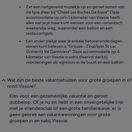
Zet een rustgevend muziekje op en geniet samen van
de fijne sfeer bij "Chalet Les Roches De Nava". Deze
accommodatie op zo'n 1 kilometer van Vissoie heeft
alles wat je je maar kunt wensen voor een romantisch
weekendje weg, waaronder een balkon en een
restaurantgids.
Een ander plekje waar je enkele betoverende dagen
samen kunt beleven is "Grouse - Zinal/ayer St Luc
Grimentz Val Danniviers". Deze accommodatie op 4
kilometer van Vissoie is extra sfeervol dankzij
voorzieningen als wijntours in de buurt en een balkon.
Wat zijn de beste vakantiehuizen voor grote groepen in of
rond Vissoie?
Kies voor een gezamenlijke vakantie en geniet
dubbelop. Of je nu zin hebt in een onvergetelijke trip
met je vriendenclub of een grote familiereünie, er is
geen gebrek aan vakantiewoningen voor grote
groepen in en nabij Vissoie: