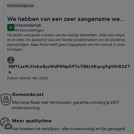
Premium Eigenaar
Meer informatie over Central Zermatt studio for 2 with Matte
We hebben van een zeer aangename week
uitzonderlijk
kunnen genieten.
Uitzonderlijk
10
10 op 10
55 beoordelingen
(55
De studio was goed voorzien van de nodige behoeften. Alles was netjes
beoordelingen)
en in orde. De aankomst was een beetje problematisch om de sleutel te
bemachtigen. Maar Nicki heeft goed ingegrepen om het voorval in orde
te krijgen.
XMYLza9L3faho8yzWdPKNpD9To7iRkL0Kq+g9gHShR2ZTG
a.
Datum verblijf: feb 2023
Gemoedsrust
Met onze Boek met Vertrouwen-garantie ontvang je 24/7
ondersteuning
Meer quali­ty­time
Van boeken tot verblijven: alles is eenvoudig en fijn geregeld