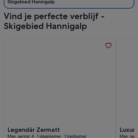
Skigebied Hannigalp
Vind je perfecte verblijf -
Skigebied Hannigalp
Meer informatie over Legendär Zermatt
Meer info
Meer informatie over Legendär Zermatt
Meer info
Legendär Zermatt
Luxur
Max. aantal: 4 · 1 slaapkamer · 1 badkamer
Zerma
Max. aant