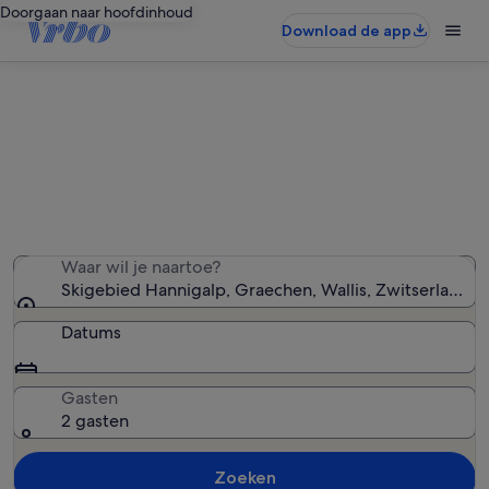
Doorgaan naar hoofdinhoud
Download de app
Vakantiewoningen in de buurt van
Skigebied Hannigalp
We hebben 2.754 vakantiewoningen gevonden — voer
uw reisdatums in om de beschikbaarheid te zien
Waar wil je naartoe?
Skigebied Hannigalp, Graechen, Wallis, Zwitserland
Datums
Gasten
2 gasten
Zoeken