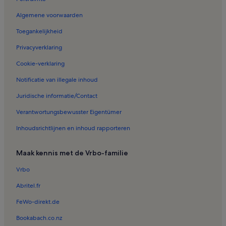
Vakantiehuizen in Saas-Balen
Algemene voorwaarden
Vakantiehuizen in Eisten
Toegankelijkheid
Vakantiehuizen in St. Niklaus
Privacyverklaring
Vakantiehuizen in Staldenried – Gspon
Cookie-verklaring
Chalets in Moosalp
Notificatie van illegale inhoud
Chalets in Graechen
Juridische informatie/Contact
Chalets in Visp
Verantwortungsbewusster Eigentümer
Inhoudsrichtlijnen en inhoud rapporteren
Maak kennis met de Vrbo-familie
Vrbo
Abritel.fr
FeWo-direkt.de
Bookabach.co.nz