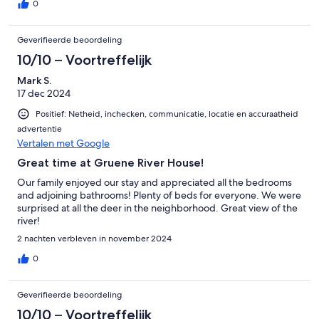
0
Geverifieerde beoordeling
10/10 – Voortreffelijk
Mark S.
17 dec 2024
Positief: Netheid, inchecken, communicatie, locatie en accuraatheid
advertentie
Vertalen met Google
Great time at Gruene River House!
Our family enjoyed our stay and appreciated all the bedrooms
and adjoining bathrooms! Plenty of beds for everyone. We were
surprised at all the deer in the neighborhood. Great view of the
river!
2 nachten verbleven in november 2024
0
Geverifieerde beoordeling
10/10 – Voortreffelijk