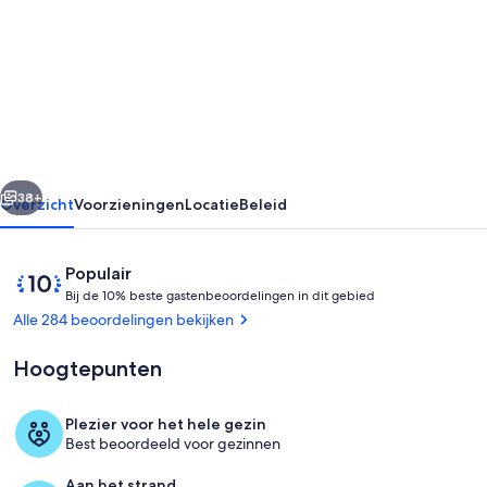
Gruene
River
House
and
Cabin
on
rige
Volgende
the
38+
Overzicht
Voorzieningen
Locatie
Beleid
Guadalupe!
7Bdrms
Beoordelingen
10
Populair
/
B
van
Bij de 10% beste gastenbeoordelingen in dit gebied
i
10,
Alle 284 beoordelingen bekijken
4.
j
Populair
5Bad
onder
Hoogtepunten
d
gasten
/
e
kajaks,
Plezier voor het hele gezin
1
Terrein van de accommodatie
Best beoordeeld voor gezinnen
Slaapplaatsen-
0
%
Aan het strand