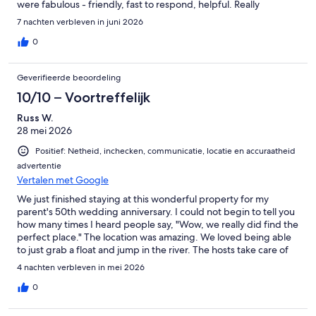
were fabulous - friendly, fast to respond, helpful. Really
probably the best owners we have ever dealt with.2. All the
7 nachten verbleven in juni 2026
provided paper goods. We didn't have to buy any extra toilet
paper, paper towel, or kitchen paper goods. If you are a regular
0
VRBO renter you know that this is usually not the case.3. Access
to the Guadalupe. Getting in is a little tricky but even we old
Geverifieerde beoordeling
folks could manage. We could get mid way across and still be
touching the bottom which was great for the young ones.4. The
10/10 – Voortreffelijk
outside area. So much shade! With the shade and the breeze off
Russ W.
the river, we had no problem sitting outside any time of day.5.
28 mei 2026
Inside gathering area. We were here during the World Cup and
there was plenty of room for us all to gather and watch TV.This
Positief: Netheid, inchecken, communicatie, locatie en accuraatheid
list could go on, but just know you will not be disappointed if
advertentie
you decide to rent this property.
Vertalen met Google
We just finished staying at this wonderful property for my
parent's 50th wedding anniversary. I could not begin to tell you
how many times I heard people say, "Wow, we really did find the
perfect place." The location was amazing. We loved being able
to just grab a float and jump in the river. The hosts take care of
the smallest details extremely well. We loved how stocked the
4 nachten verbleven in mei 2026
kitchen was with supplies and spices. The recreation options
were plentiful. And the firepit even had wood stacked and
0
ready to go. We loved it all! As you prepare, make sure you
know that the downstairs master bedrooms are small. And the