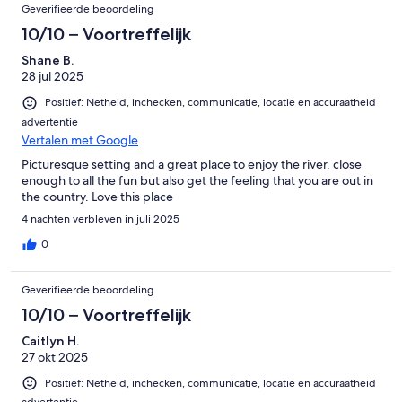
Geverifieerde beoordeling
middle bedroom is not a bedroom at all - it's basically a hallway
with a privacy curtain to create an extra room for the bunkbeds.
10/10 – Voortreffelijk
But it was a good, creative use of the space - as are all the cozy
Shane B.
cubbies. We would definitely come back.
28 jul 2025
Positief: Netheid, inchecken, communicatie, locatie en accuraatheid
advertentie
Vertalen met Google
Picturesque setting and a great place to enjoy the river. close
enough to all the fun but also get the feeling that you are out in
the country. Love this place
4 nachten verbleven in juli 2025
0
Geverifieerde beoordeling
10/10 – Voortreffelijk
Caitlyn H.
27 okt 2025
Positief: Netheid, inchecken, communicatie, locatie en accuraatheid
advertentie