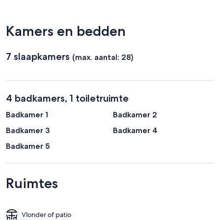
(SAT-
Internationale
luchthaven
Kamers en bedden
San
Antonio)
7 slaapkamers
(max. aantal: 28)
4 badkamers, 1 toiletruimte
Badkamer 1
Badkamer 2
Badkamer 3
Badkamer 4
Badkamer 5
Ruimtes
Vlonder of patio