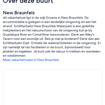
Over deze buurt
Outfitters en het organiseren van uw eigen reis!
Hier is een beschrijving van de slaapkamer- en
New Braunfels
badkamerconfiguraties voor het Gruene River House en de Gruene
dit vakantiehuis ligt in de wijk Gruene in New Braunfels. De
River Cabin:
accommodatie is gelegen in een landelijke omgeving en aan het
strand. Schlitterbahn New Braunfels Waterpark is een geliefde
Het hoofdniveau van het Gruene River House grenst aan onze
trekpleisters en het natuurschoon van de omgeving kun je bij
voordeur, oprit en parkeerplaats die plaats biedt aan maximaal 10
Guadalupe River en Comal River bewonderen. Denk aan Riley's
voertuigen, en omvat 3 slaapkamers, onze Rec-Room en de enorme
Tavern voor een avondje uit. Reis je met je kinderen? Denk dan aan
grote kamer (woonkamer, eetkamer en groot) Volledig ingerichte
Schlitterbahn East. Ontdek de wateractiviteiten in de omgeving. Er
keukencombinatie). The Great Room heeft een uitgestrekt uitzicht
zijn namelijk tal van faciliteiten in de buurt, bijvoorbeeld voor
op de rivier de Guadalupe en staat open voor de Gourmet Kitchen
jetskiën en kajakken. Je kunt ook de natuur in trekken en wandelen
and Living Room met de dubbelzijdige open haard die uitkomt in de
en rotsklimmen.
Gourmet Kitchen and Living Room. Er is een eettafel voor 10
Meer vakantiehuizen in New Braunfels
personen, een eettafel voor 6 personen op barhoogte en een
eetgedeelte voor 2 personen. De woonkamer biedt plaats aan 9
+10, bij gebruik van de Dining Seating. De keuken biedt plaats aan 8
personen. Bovendien beschikt de Rec-Room over 4 zitplaatsen en
13 zitplaatsen.
Het Gruene River House heeft 6 slaapkamers, waarvan 3 met
kingsize bedden en complete badkamers. 2 King slaapkamers
beneden hebben een pop-up bed onder elk kingsize bed, evenals
een extra eenpersoonsbed, geschikt voor in totaal 4 in elke
slaapkamer, met een aangrenzende complete badkamer. Beneden