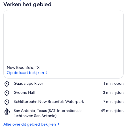
n
Verken het gebied
i
n
d
i
t
g
e
b
i
New Braunfels, TX
e
Op de kaart bekijken
d
Place,
Guadalupe River
‪1 min lopen‬
Guadalupe
Op de kaart bekijken
Place,
Gruene Hall
‪3 min rijden‬
River
Gruene
Place,
Schlitterbahn New Braunfels Waterpark
‪7 min rijden‬
Hall
Schlitterbahn
Airport,
San Antonio, Texas (SAT-Internationale
‪49 min rijden‬
New
San
luchthaven San Antonio)
Braunfels
Antonio,
Waterpark
Alles over dit gebied bekijken
Texas