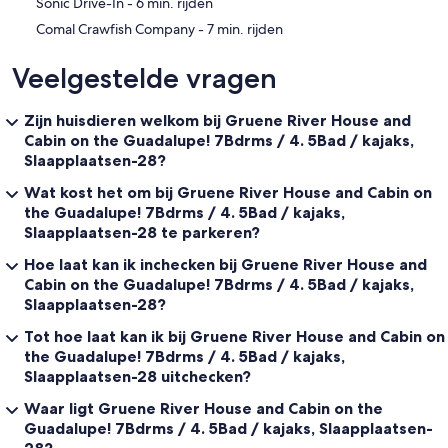
‪Sonic Drive-In - ‬6 min. rijden
een Stone Fire-Ring (brandhout voorzien ). De Gruene River Cabin is
volledig bijgewerkt, omdat het oorspronkelijk gebouwd is als een
‪Comal Crawfish Company - ‬7 min. rijden
Guadalupe River Fishing Cabin uit 1940, de enige structuur die
oorspronkelijk aanwezig was op het terrein dat eind 19e eeuw door
Veelgestelde vragen
Duitse immigranten werd gedaan. Dit is een favoriet bij onze gasten
die geïnteresseerd zijn in een beetje rust en stilte, afgezonderd van
de rest van hun groep in het Gruene River House. De Gruene River
Zijn huisdieren welkom bij Gruene River House and
Cabin heeft zijn eigen middelgrote koelkast / vriezer, magnetron,
Cabin on the Guadalupe! 7Bdrms / 4. 5Bad / kajaks,
broodrooster en veel wegwerpbekers, borden, plastic serviesgoed,
Slaapplaatsen-28?
servetten en papieren handdoeken, enz. Voor het gemak. Het heeft
ook een eigen volledige koffieservice met 4-kops
Wat kost het om bij Gruene River House and Cabin on
koffiezetapparaat, 4-kops handige koffiepakketten, creamers en
the Guadalupe! 7Bdrms / 4. 5Bad / kajaks,
zoetstoffen. Er is een elektrische binnenhaard met optionele
Slaapplaatsen-28 te parkeren?
verwarming en een tv / dvd / cd-speler. Er is ook een 2-zits
bistrotafel in de cabine om te dineren of om te gebruiken als een
Hoe laat kan ik inchecken bij Gruene River House and
bureau.
Cabin on the Guadalupe! 7Bdrms / 4. 5Bad / kajaks,
Slaapplaatsen-28?
In combinatie met het Gruene River House biedt het gehele pand
plaats aan maximaal 28, wat onze door de staat en de provincie
Tot hoe laat kan ik bij Gruene River House and Cabin on
afgedwongen maximale bezetting is volgens onze
the Guadalupe! 7Bdrms / 4. 5Bad / kajaks,
accommodatievergunning.
Slaapplaatsen-28 uitchecken?
Voor zowel het Gruene River House als de Gruene River Cabin
Waar ligt Gruene River House and Cabin on the
bieden we alle beddengoed, kussens en beddengoed,
Guadalupe! 7Bdrms / 4. 5Bad / kajaks, Slaapplaatsen-
handdoeken, handdoeken, washandjes, bodyzeep, handzeep,
28?