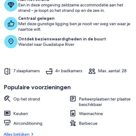
28
Een in deze omgeving zeldzame accommodatie aan het
b
strand – je loopt zo het strand op en de zee in.
e
s
Centraal gelegen
t
Met deze gunstige ligging ben je nooit ver weg van waar je
e
naartoe wilt.
Ontdek bezienswaardigheden in de buurt
g
Wandel naar Guadalupe River
a
s
t
e
n
7 slaapkamers
4+ badkamers
Max. aantal: 28
b
e
o
Populaire voorzieningen
o
r
Op het strand
Parkeerplaatsen ter plaatse
d
beschikbaar
e
l
Keuken
Wasmachine
i
n
Airconditioning
Barbecue
g
e
Alles bekijken