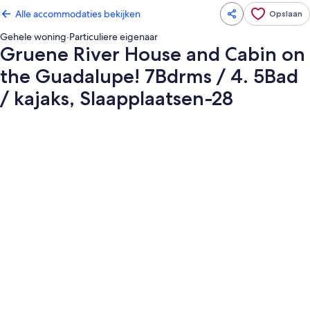
Alle accommodaties bekijken
Opslaan
Gehele woning
·
Particuliere eigenaar
Gruene River House and Cabin on
the Guadalupe! 7Bdrms / 4. 5Bad
/ kajaks, Slaapplaatsen-28
Fotogalerie
voor