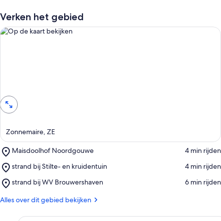
e
Verken het gebied
g
a
s
t
e
n
b
Op de kaart bekijken
e
o
o
r
d
e
Zonnemaire, ZE
l
i
Place,
Maisdoolhof Noordgouwe
‪4 min rijden‬
n
Maisdoolhof
g
Place,
strand bij Stilte- en kruidentuin
‪4 min rijden‬
Noordgouwe
e
strand
n
Place,
strand bij WV Brouwershaven
‪6 min rijden‬
bij
strand
Stilte-
i
bij
Alles over dit gebied bekijken
en
n
WV
kruidentuin
Brouwershaven