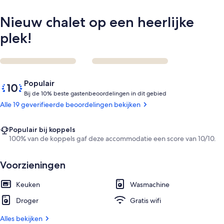
Nieuw chalet op een heerlijke
plek!
Beoordelingen
10
Populair
van
B
Bij de 10% beste gastenbeoordelingen in dit gebied
10,
i
Alle 19 geverifieerde beoordelingen bekijken
Populair
j
onder
gasten
d
Populair bij koppels
e
100% van de koppels gaf deze accommodatie een score van 10/10.
1
Voorzieningen
0
%
Keuken
Wasmachine
b
Droger
Gratis wifi
e
s
Alles bekijken
t