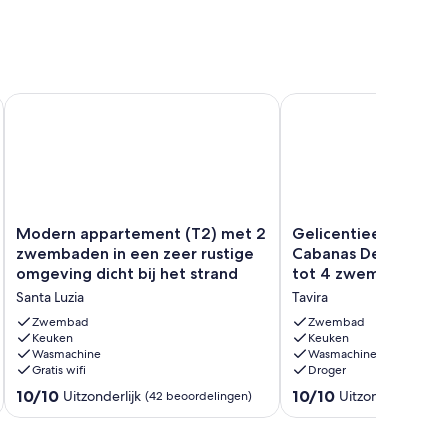
Modern appartement (T2) met 2 zwembaden in een zeer rusti
Gelicentieerd apparte
Modern
Gelicentieerd
Modern appartement (T2) met 2
Gelicentieerd appar
appartement
appartement
zwembaden in een zeer rustige
Cabanas De Tavira,
(T2)
in
omgeving dicht bij het strand
tot 4 zwembaden.
met
Cabanas
Santa Luzia
Tavira
2
De
zwembaden
Tavira,
Zwembad
Zwembad
in
Keuken
met
Keuken
Wasmachine
Wasmachine
een
toegang
Gratis wifi
Droger
zeer
tot
rustige
4
10.0
10.0
10/10
10/10
Uitzonderlijk
Uitzonderlijk
(42 beoordelingen)
(76 
omgeving
zwembaden.
van
van
dicht
Tavira
10,
10,
bij