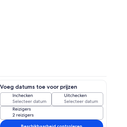
Exterieur
Voeg datums toe voor prijzen
de buitenkant
Interieur
Inchecken
Uitchecken
Reizigers
Beschikbaarheid controleren