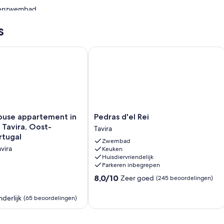
itenzwembad.
e of in de directe omgeving. Mogelijk zijn toeslagen van
s
 / Gratis Wi-Fi
e appartement in Cabanas de Tavira, Oost-Algarve, Portugal
Pedras d'el Rei
Pedras
ouse appartement in
Pedras d'el Rei
d'el
Tavira, Oost-
Tavira
Rei
rtugal
Zwembad
Tavira
vira
Keuken
Huisdiervriendelijk
Parkeren inbegrepen
8.0
8,0/10
Zeer goed
(245 beoordelingen)
van
10,
nderlijk
(65 beoordelingen)
Zeer
goed,
(245