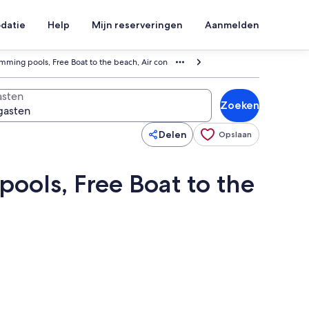
datie
Help
Mijn reserveringen
Aanmelden
wimming pools, Free Boat to the beach, Air con
sten
Zoeken
Delen
Opslaan
pools, Free Boat to the