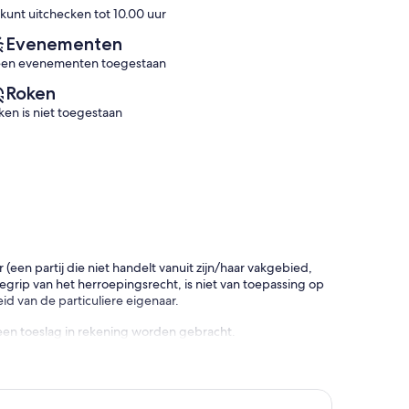
Uitzonderlijk,
Uitzonderlijk,
 kunt uitchecken tot 10.00 uur
het
(42
(76
strand
beoordelingen)
beoordelingen)
Evenementen
Santa
en evenementen toegestaan
Luzia
Roken
ken is niet toegestaan
en partij die niet handelt vanuit zijn/haar vakgebied,
rip van het herroepingsrecht, is niet van toepassing op
d van de particuliere eigenaar.
een toeslag in rekening worden gebracht.