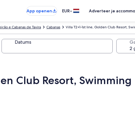
•
App openen
EUR
Adverteer je accommo
ição e Cabanas de Tavira
Cabanas
Villa T2+1-1st line, Golden Club Resort, S
Datums
Ga
lden Club Resort, Swimming 