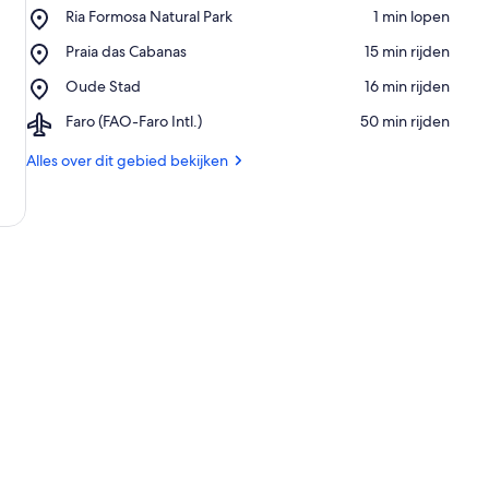
Place,
Ria Formosa Natural Park
‪1 min lopen‬
Ria
Place,
Praia das Cabanas
‪15 min rijden‬
Formosa
Praia
Natural
Place,
Oude Stad
‪16 min rijden‬
das
Park
Oude
Cabanas
Airport,
Faro (FAO-Faro Intl.)
‪50 min rijden‬
Stad
Faro
(FAO-
Alles over dit gebied bekijken
Faro
Intl.)