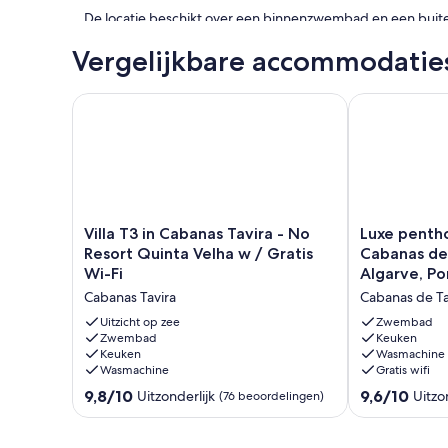
De locatie beschikt over een binnenzwembad en een bu
De onderstaande recreatieve activiteiten vind je ter plaats
Vergelijkbare accommodatie
toepassing.
Villa T3 in Cabanas Tavira - No Resort Quinta Velha w
Luxe penthous
Villa
Luxe
Villa T3 in Cabanas Tavira - No
Luxe penth
T3
penthouse
Resort Quinta Velha w / Gratis
Cabanas de 
in
appartement
Wi-Fi
Algarve, Po
Cabanas
in
Cabanas Tavira
Cabanas de Ta
Tavira
Cabanas
-
de
Uitzicht op zee
Zwembad
No
Zwembad
Tavira,
Keuken
Keuken
Wasmachine
Resort
Oost-
Wasmachine
Gratis wifi
Quinta
Algarve,
Velha
Portugal
9.8
9.6
9,8/10
9,6/10
Uitzonderlijk
Uitzo
(76 beoordelingen)
w
Cabanas
van
van
/
de
10,
10,
Gratis
Tavira