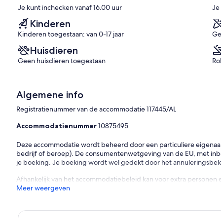
beoordelingen)
Je kunt inchecken vanaf 16.00 uur
Je
n)
Kinderen
Kinderen toegestaan: van 0-17 jaar
Ge
Huisdieren
Geen huisdieren toegestaan
Ro
Algemene info
Registratienummer van de accommodatie 117445/AL
Accommodatienummer
10875495
Deze accommodatie wordt beheerd door een particuliere eigenaar (e
bedrijf of beroep). De consumentenwetgeving van de EU, met inbeg
je boeking. Je boeking wordt wel gedekt door het annuleringsbelei
Afhankelijk van het accommodatiebeleid kan voor extra personen 
Meer weergeven