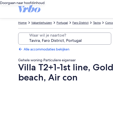
Doorgaan naar hoofdinhoud
Home
Vakantiehuizen
Portugal
Faro District
Tavira
Conce
Waar wil je naartoe?
Alle accommodaties bekijken
Gehele woning
·
Particuliere eigenaar
Villa T2+1-1st line, Go
beach, Air con
Fotogalerie
voor
Villa
T2+1-