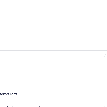
Video van a
Zwembad
tekort komt.