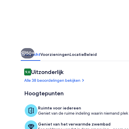
at
Albufeira
Marina
50+
Overzicht
Voorzieningen
Locatie
Beleid
Beoordelingen
Uitzonderlijk
9,6
9,6 op 10 –
Alle 38 beoordelingen bekijken
Hoogtepunten
Zwembad
Ruimte voor iedereen
Geniet van de ruime indeling waarin niemand plek 
Geniet van het verwarmde zwembad