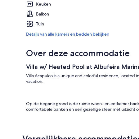
Keuken
Balkon
Tuin
Details van alle kamers en bedden bekijken
Over deze accommodatie
Villa w/ Heated Pool at Albufeira Marin
Villa Acapulco is a unique and colorful residence, located i
vacation.
Op de begane grond is de ruime woon- en eetkamer badend 
comfortabele banken en een gezellige sfeer met uitzicht
Op de eerste verdieping bevinden zich drie slaapkamers
Vergelijkbare accommodatie
eenpersoonsbedden, allemaal met een eigen badkamer ui