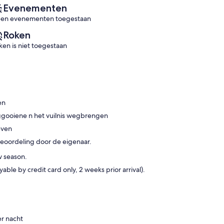
Evenementen
en evenementen toegestaan
Roken
ken is niet toegestaan
en
eggooiene n het vuilnis wegbrengen
even
e beoordeling door de eigenaar.
w season.
e by credit card only, 2 weeks prior arrival).
r nacht