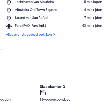
Place,
Jachthaven van Albufeira
‪5 min lopen‬
Jachthaven
Place,
Albufeira Old Town Square
‪4 min rijden‬
van
Albufeira
Albufeira
Place,
Strand van Sao Rafael
‪7 min rijden‬
Old
Strand
Town
Airport,
Faro (FAO-Faro Intl.)
‪43 min rijden‬
van
Square
Faro
Sao
(FAO-
Alles over dit gebied bekijken
Rafael
Faro
Intl.)
2
Slaapkamer 3
bedden
1 tweepersoonsbed