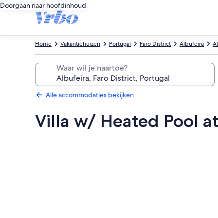
Doorgaan naar hoofdinhoud
Home
Vakantiehuizen
Portugal
Faro District
Albufeira
A
Waar wil je naartoe?
Alle accommodaties bekijken
Villa w/ Heated Pool a
Fotogalerie
voor
Villa
w/
Heated
Pool