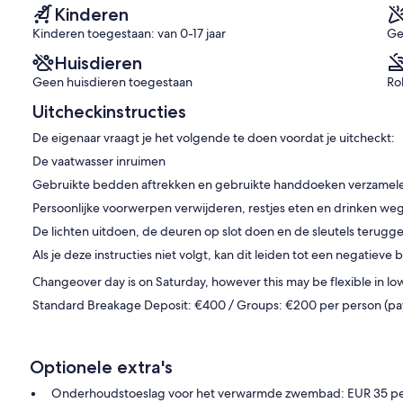
Kinderen
at u een reservering maakt, zodat wij kunnen bevestigen of de
Kinderen toegestaan: van 0-17 jaar
Ge
Huisdieren
Geen huisdieren toegestaan
Ro
nnen voedselmanden (tegen meerkosten) van tevoren worden
Uitcheckinstructies
De eigenaar vraagt je het volgende te doen voordat je uitcheckt:
De vaatwasser inruimen
r uw vakantie, vooral wanneer u met kinderen reist. Met de
Gebruikte bedden aftrekken en gebruikte handdoeken verzamel
 altijd tussen 5°C en 8°C hoger zijn dan zonder verwarming.
Persoonlijke voorwerpen verwijderen, restjes eten en drinken w
De lichten uitdoen, de deuren op slot doen en de sleutels terugg
Als je deze instructies niet volgt, kan dit leiden tot een negatiev
f, gezien de locatie van het pand. Desondanks kunnen we u graag
 transfers organiseren, mocht u dat nodig hebben.
Changeover day is on Saturday, however this may be flexible in lo
Standard Breakage Deposit: €400 / Groups: €200 per person (payabl
itcard of debetkaart tot 2 weken voor aankomst.
Optionele extra's
Onderhoudstoeslag voor het verwarmde zwembad: EUR 35 pe
ze eigenschap 6 gasten is