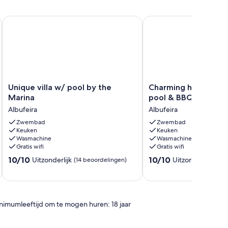
Unique villa w/ pool by the Marina
Charming house w/ he
Unique
Charming
Unique villa w/ pool by the
Charming house w/ 
villa
house
Marina
pool & BBQ
w/
w/
Albufeira
Albufeira
pool
heatable
by
Zwembad
pool
Zwembad
Keuken
Keuken
the
&
Wasmachine
Wasmachine
Marina
BBQ
Gratis wifi
Gratis wifi
Albufeira
Albufeira
10.0
10.0
10/10
10/10
Uitzonderlijk
Uitzonderlijk
(14 beoordelingen)
(14 
van
van
10,
10,
Uitzonderlijk,
Uitzonderlijk,
(14
(14
nimumleeftijd om te mogen huren: 18 jaar
beoordelingen)
beoordelingen)