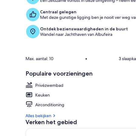
Een zeldzame vondst in deze omgeving – neem ee
Centraal gelegen
Met deze gunstige ligging ben je nooit ver weg van
Ontdek bezienswaardigheden in de buurt
Wandel naar Jachthaven van Albufeira
Max. aantal: 10
•
3 slaapk
Populaire voorzieningen
Privézwembad
Keuken
Airconditioning
Alles bekijken
Verken het gebied