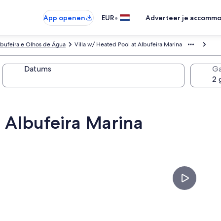
•
App openen
EUR
Adverteer je accommo
lbufeira e Olhos de Água
Villa w/ Heated Pool at Albufeira Marina
Datums
Ga
t Albufeira Marina