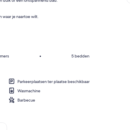
n duik of een ontspannend bad.
 waar je naartoe wilt.
amers
•
5 bedden
Parkeerplaatsen ter plaatse beschikbaar
Wasmachine
Barbecue