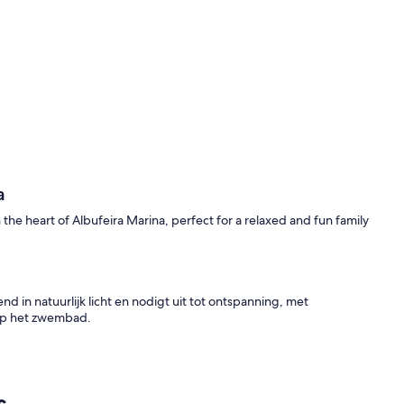
a
n the heart of Albufeira Marina, perfect for a relaxed and fun family
in natuurlijk licht en nodigt uit tot ontspanning, met
 op het zwembad.
 en suite, één met een tweepersoonsbed en twee met twee
s
tgerust met een bad.