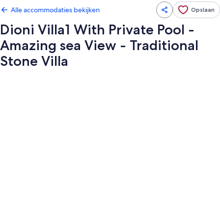
Alle accommodaties bekijken
Opslaan
Dioni Villa1 With Private Pool -
Amazing sea View - Traditional
Stone Villa
Fotogalerie
voor
Dioni