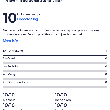
View - Traditional Stone Villa?
Beoordelingen
10
Uitzonderlijk
1 beoordeling
De beoordelingen worden in chronologische volgorde getoond, na een
moderatieproces. Ze zijn geverifieerd, tenzij anders vermeld.
Opent
Meer info
in
een
Gastenscore:
10 - Uitstekend
1
nieuw
10
venster
Gastenscore:
8 - Goed
0
-
8
Uitstekend.
Gastenscore:
6 - Redelijk
0
-
1
6
Goed.
Gastenscore:
4 - Matig
0
van
-
0
4
1
Redelijk.
Gastenscore:
2 - Ontzettend slecht
0
van
-
beoordelingen
0
2
1
Matig.
van
-
10/10
10/10
beoordelingen
0
1
Ontzettend
van
Netheid
Inchecken
beoordelingen
slecht.
10/10
10/10
1
0