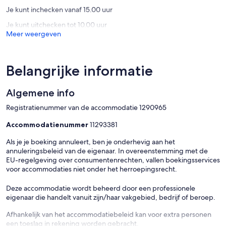
Man
Lefktro
Je kunt inchecken vanaf 15.00 uur
Je kunt uitchecken tot 10.00 uur
Meer weergeven
Belangrijke informatie
Algemene info
Registratienummer van de accommodatie 1290965
Accommodatienummer
11293381
Als je je boeking annuleert, ben je onderhevig aan het
annuleringsbeleid van de eigenaar. In overeenstemming met de
EU-regelgeving over consumentenrechten, vallen boekingsservices
voor accommodaties niet onder het herroepingsrecht.
Deze accommodatie wordt beheerd door een professionele
eigenaar die handelt vanuit zijn/haar vakgebied, bedrijf of beroep.
Afhankelijk van het accommodatiebeleid kan voor extra personen
een toeslag in rekening worden gebracht.