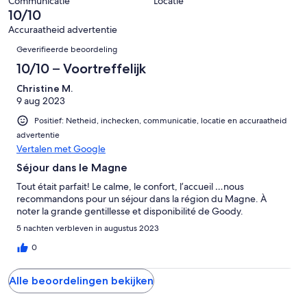
beoordelingen
Communicatie
Locatie
van
10/10
1
Accuraatheid advertentie
beoordelingen
Beoordelingen
Geverifieerde beoordeling
10/10 – Voortreffelijk
Christine M.
9 aug 2023
Positief: Netheid, inchecken, communicatie, locatie en accuraatheid
advertentie
Vertalen met Google
Séjour dans le Magne
Tout était parfait! Le calme, le confort, l’accueil …nous
recommandons pour un séjour dans la région du Magne. À
noter la grande gentillesse et disponibilité de Goody.
5 nachten verbleven in augustus 2023
0
Alle beoordelingen bekijken