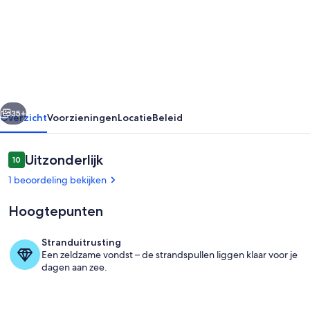
Villa1
With
Private
Pool
-
rige
Volgende
Amazing
35+
Overzicht
Voorzieningen
Locatie
Beleid
sea
View
Beoordelingen
Uitzonderlijk
10
10 op 10 –
-
1 beoordeling bekijken
Traditional
Hoogtepunten
Stone
Villa
Stranduitrusting
Een zeldzame vondst – de strandspullen liggen klaar voor je
Exterieur
dagen aan zee.