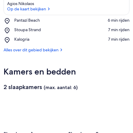
Agios Nikolaos
Op de kaart bekijken
Place,
Pantazí Beach
‪6 min rijden‬
Pantazí
Op de kaart bekijken
Place,
Stoupa Strand
‪7 min rijden‬
Beach
Stoupa
Place,
Kalogria
‪7 min rijden‬
Strand
Kalogria
Alles over dit gebied bekijken
Kamers en bedden
2 slaapkamers
(max. aantal: 6)