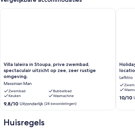
Villa Ialeira in Stoupa, prive zwembad, spectaculair uitzicht o
Holiday 
Villa
Holiday
Villa Ialeira in Stoupa, prive zwembad,
Holida
Ialeira
home
spectaculair uitzicht op zee, zeer rustige
locati
in
with
omgeving.
Lefktro
Stoupa,
private
Messinian Man
prive
pool
Zwem
Wasma
zwembad,
in
Zwembad
Bubbelbad
spectaculair
Keuken
Wasmachine
quiet
10.0
10/10
uitzicht
location,
van
9.8
9,8/10
Uitzonderlijk
(28 beoordelingen)
op
close
10,
van
zee,
to
Uitzonder
10,
zeer
the
(39
Uitzonderlijk,
Huisregels
rustige
Stoupa
beoorde
(28
omgeving.
sandy
beoordelingen)
Messinian
beac