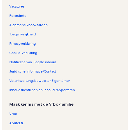
e
s
i
t
n
i
n
i
Vacatures
t
n
K
e
Persruimte
e
K
a
h
n
a
l
u
Algemene voorwaarden
i
l
a
i
n
a
m
z
Toegankelijkheid
K
m
a
e
a
a
t
n
Privacyverklaring
l
t
a
i
Cookie-verklaring
a
a
n
m
K
Notificatie van illegale inhoud
a
a
t
l
Juridische informatie/Contact
a
a
m
Verantwortungsbewusster Eigentümer
a
t
Inhoudsrichtlijnen en inhoud rapporteren
a
Maak kennis met de Vrbo-familie
Vrbo
Abritel.fr