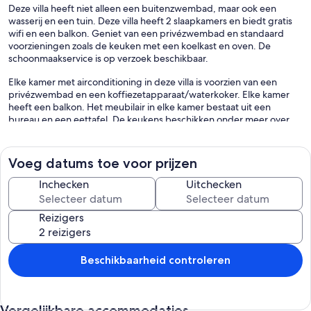
Deze villa heeft niet alleen een buitenzwembad, maar ook een
wasserij en een tuin. Deze villa heeft 2 slaapkamers en biedt gratis
wifi en een balkon. Geniet van een privézwembad en standaard
voorzieningen zoals de keuken met een koelkast en oven. De
schoonmaakservice is op verzoek beschikbaar.
Elke kamer met airconditioning in deze villa is voorzien van een
privézwembad en een koffiezetapparaat/waterkoker. Elke kamer
heeft een balkon. Het meubilair in elke kamer bestaat uit een
bureau en een eettafel. De keukens beschikken onder meer over
een koelkast, een kookplaat, kookgerei, borden en bestek en een
vaatwasser. Elke badkamer is voorzien van een douche en een
haardroger.
Voeg datums toe voor prijzen
In deze villa in West-Mani is wifi gratis. Elke kamer is voorzien van
Inchecken
Uitchecken
smart-tv. Een schoonmaakservice is op verzoek beschikbaar.
Recreatieve voorzieningen van deze villa bestaan onder andere uit
Reizigers
een buitenzwembad.
De onderstaande recreatieve activiteiten vind je ter plaatse of in de
directe omgeving. Mogelijk zijn toeslagen van toepassing.
Beschikbaarheid controleren
Vergelijkbare accommodaties