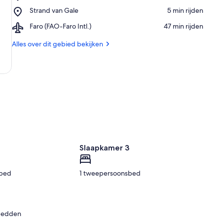
Evaristo
Beach
Place,
Strand van Gale
‪5 min rijden‬
Beach
Strand
Airport,
Faro (FAO-Faro Intl.)
‪47 min rijden‬
van
Faro
Gale
(FAO-
Alles over dit gebied bekijken
Faro
Intl.)
2
Slaapkamer 3
sbed
1 tweepersoonsbed
bedden