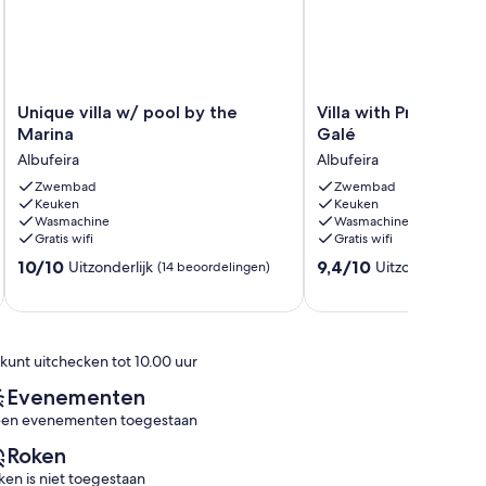
Unique
Villa
Unique villa w/ pool by the
Villa with Private Po
villa
with
Marina
Galé
w/
Private
Albufeira
Albufeira
pool
Pool
by
Zwembad
and
Zwembad
Keuken
Keuken
the
BBQ
Wasmachine
Wasmachine
Marina
in
Gratis wifi
Gratis wifi
Albufeira
Galé
10.0
9.4
10/10
Albufeira
9,4/10
Uitzonderlijk
Uitzonderlijk
(14 beoordelingen)
(22
van
van
10,
10,
Uitzonderlijk,
Uitzonderlijk,
(14
(22
 kunt uitchecken tot 10.00 uur
beoordelingen)
beoordelingen)
Evenementen
en evenementen toegestaan
Roken
ken is niet toegestaan