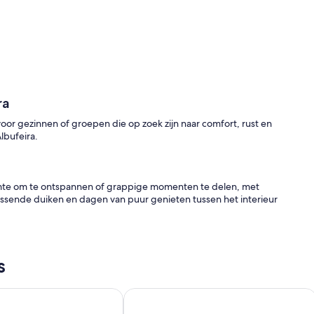
ra
voor gezinnen of groepen die op zoek zijn naar comfort, rust en
lbufeira.
uimte om te ontspannen of grappige momenten te delen, met
issende duiken en dagen van puur genieten tussen het interieur
s
npersoonsbedden, ideaal voor meer comfort, vergezeld van een
ria - Three Bedroom Villa, Sleeps 6
Vrijstaande villa met 4 slaapkamers