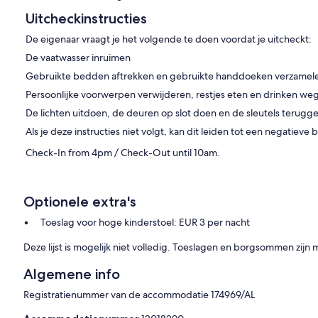
at u een reservering maakt, zodat wij kunnen bevestigen of de
Uitcheckinstructies
De eigenaar vraagt je het volgende te doen voordat je uitcheckt:
De vaatwasser inruimen
Gebruikte bedden aftrekken en gebruikte handdoeken verzamel
nnen voedselmanden (tegen meerkosten) van tevoren worden
Persoonlijke voorwerpen verwijderen, restjes eten en drinken w
De lichten uitdoen, de deuren op slot doen en de sleutels terugg
Als je deze instructies niet volgt, kan dit leiden tot een negatiev
f, gezien de locatie van het pand. Desondanks kunnen we u graag
Check-In from 4pm / Check-Out until 10am.
 transfers organiseren, mocht u dat nodig hebben.
Optionele extra's
of debetkaart tot 2 weken voor aankomst.
Toeslag voor hoge kinderstoel: EUR 3 per nacht
Deze lijst is mogelijk niet volledig. Toeslagen en borgsommen zijn
ze eigenschap 8 gasten is
Algemene info
ning gebracht dat een extra bed omvat
Registratienummer van de accommodatie 174969/AL