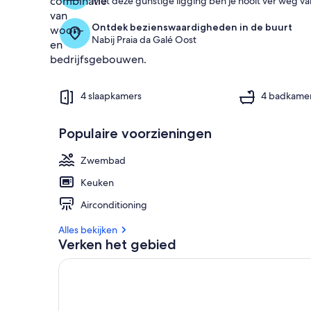
Met deze gunstige ligging ben je nooit ver weg van
Ontdek bezienswaardigheden in de buurt
Nabij Praia da Galé Oost
4 slaapkamers
4 badkame
Populaire voorzieningen
Zwembad
Keuken
Airconditioning
Alles bekijken
Verken het gebied