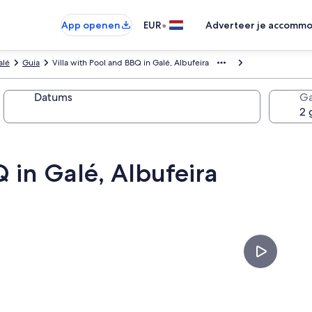
•
App openen
EUR
Adverteer je accommo
alé
Guia
Villa with Pool and BBQ in Galé, Albufeira
Datums
Ga
Q in Galé, Albufeira