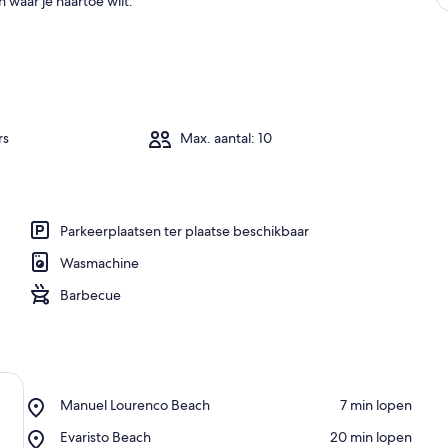
 waar je naartoe wilt.
rs
Max. aantal: 10
Parkeerplaatsen ter plaatse beschikbaar
Wasmachine
Barbecue
Place,
Manuel Lourenco Beach
‪7 min lopen‬
Manuel
Place,
Evaristo Beach
‪20 min lopen‬
Lourenco