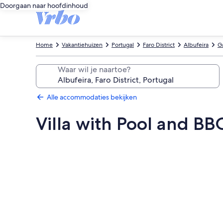
Doorgaan naar hoofdinhoud
Home
Vakantiehuizen
Portugal
Faro District
Albufeira
G
Waar wil je naartoe?
Alle accommodaties bekijken
Villa with Pool and BB
Fotogalerie
voor
Villa
with
Pool
and