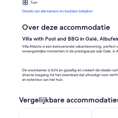
Tuin
Details van alle kamers en bedden bekijken
Over deze accommodatie
Villa with Pool and BBQ in Galé, Albufei
Villa Atlantis is een betoverende vakantiewoning, perfect 
onvergetelijke momenten in de prestigieuze wijk Galé, in A
De woonkamer is licht en gezellig en creëert de ideale r
directe toegang tot het zwembad dat uitnodigt voor verfr
en exterieur van het huis.
Vergelijkbare accommodatie
Op de begane grond bevindt zich een kamer met twee ee
praktische en functionele badkamer.
Luxe 4 slaapkamer villa met prive zwembad en tuin
Villa Santa Ma