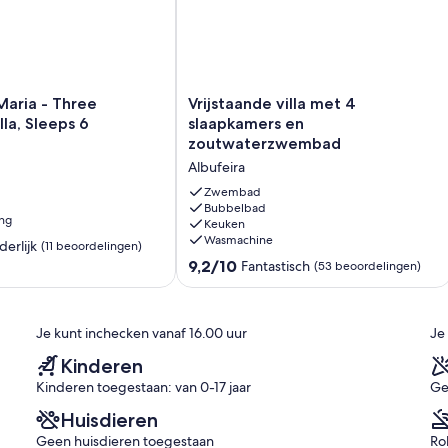
slaapkamers, een slaapkamer met twee eenpersoonsbedden en
 en-suite, plus een gemeenschappelijke badkamer, wat comfort
Vrijstaande
 Maria - Three
Vrijstaande villa met 4
villa
la, Sleeps 6
slaapkamers en
jf nog praktischer te maken, perfect voor het bereiden van
met
rabele diners.
zoutwaterzwembad
4
Albufeira
slaapkamers
en
Zwembad
zoutwaterzwembad
Bubbelbad
een uitnodigende zwembadzone met ondersteunend badkamers,
ing
Keuken
Albufeira
ed dat elke maaltijd in de buitenlucht omzet in een moment van
Wasmachine
derlijk
(11 beoordelingen)
9.2
9,2/10
Fantastisch
(53 beoordelingen)
van
10,
Fantastisch,
from the beach, restaurants and bars, offering the perfect
Je kunt inchecken vanaf 16.00 uur
Je
n)
(53
beoordelingen)
Kinderen
Kinderen toegestaan: van 0-17 jaar
Ge
ibiliteit zijn in het laagseizoen).
Huisdieren
Geen huisdieren toegestaan
Ro
en niet samenvallen met de gebruikelijke verhuisdag van het pand,