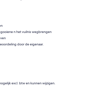
en
eggooiene n het vuilnis wegbrengen
even
e beoordeling door de eigenaar.
 mogelijk excl. btw en kunnen wijzigen.