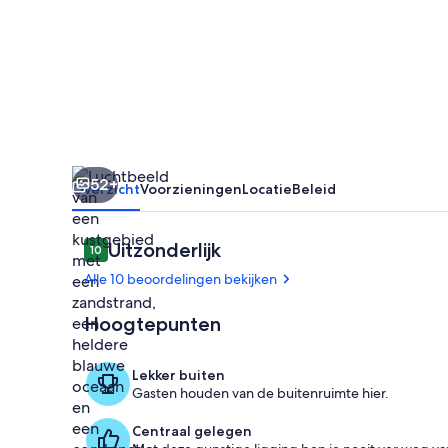
BBQ
in
Galé,
Albufeira
52+
Overzicht
Voorzieningen
Locatie
Beleid
Beoordelingen
Uitzonderlijk
10
10 op 10 –
Alle 10 beoordelingen bekijken
Hoogtepunten
Strand
Lekker buiten
Gasten houden van de buitenruimte hier.
Centraal gelegen