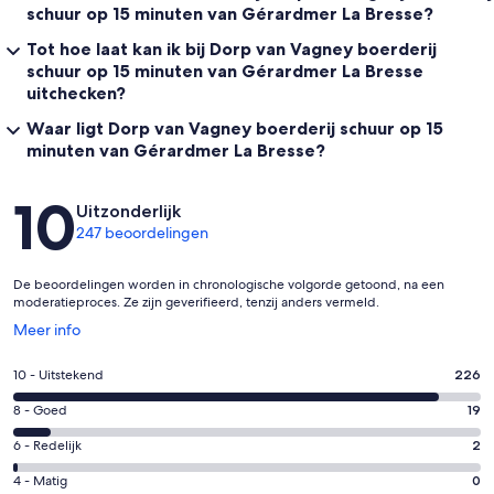
schuur op 15 minuten van Gérardmer La Bresse?
Tot hoe laat kan ik bij Dorp van Vagney boerderij
schuur op 15 minuten van Gérardmer La Bresse
uitchecken?
Waar ligt Dorp van Vagney boerderij schuur op 15
minuten van Gérardmer La Bresse?
Beoordelingen
10
Uitzonderlijk
247 beoordelingen
De beoordelingen worden in chronologische volgorde getoond, na een
moderatieproces. Ze zijn geverifieerd, tenzij anders vermeld.
Opent
Meer info
in
een
Gastenscore:
10 - Uitstekend
226
nieuw
10
venster
Gastenscore:
8 - Goed
19
-
8
Uitstekend.
Gastenscore:
6 - Redelijk
2
-
226
6
Goed.
Gastenscore:
4 - Matig
0
van
-