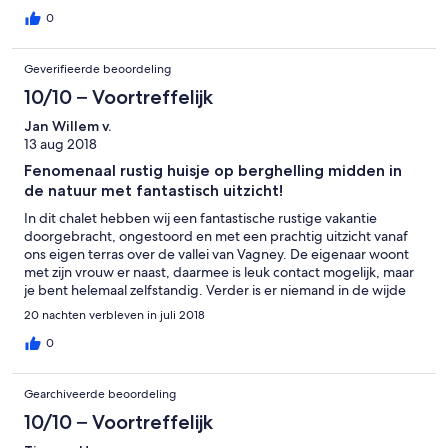
0
Geverifieerde beoordeling
10/10 – Voortreffelijk
Jan Willem v.
13 aug 2018
Fenomenaal rustig huisje op berghelling midden in
de natuur met fantastisch uitzicht!
In dit chalet hebben wij een fantastische rustige vakantie
doorgebracht, ongestoord en met een prachtig uitzicht vanaf
ons eigen terras over de vallei van Vagney. De eigenaar woont
met zijn vrouw er naast, daarmee is leuk contact mogelijk, maar
je bent helemaal zelfstandig. Verder is er niemand in de wijde
omtrek, behalve de volgende dieren: herten, geitjes, (halfwilde)
20 nachten verbleven in juli 2018
katten, kippen en de lieve Berner sennenhond van de eigenaar.
Het chalet staat op een berghelling en overziet een grote
0
bergweide en het dal. Het water uit de kraan komt uit eigen
bron. Bij grote droogte komt er weinig water uit die bron, maar
Gearchiveerde beoordeling
de eigenaar vult dan aan met leidingwater. Het chalet is
charmant ingericht en geschikt voor een stel met of zonder
10/10 – Voortreffelijk
kleine kinderen. Je hebt boven 4 slaapplekken, waarvan 2 in