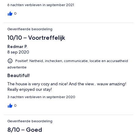
ontzettend aardig, zeer behulpzaam en geven je advies voor
6 nachten verbleven in september 2021
bepaalde routes, zowel wandelen als fietsen. En ze spreken ook
Engels want de Franse taal is niet mijn sterkste punt. Een echte
0
aanrader voor mensen die van rust houd.
Geverifieerde beoordeling
10/10 – Voortreffelijk
Redmar P.
8 sep 2020
Positief: Netheid, inchecken, communicatie, locatie en accuraatheid
advertentie
Beautiful!
The house is very cozy and nice! And the view.. wauw amazing!
Really enjoyed our stay!
3 nachten verbleven in september 2020
0
Geverifieerde beoordeling
8/10 – Goed