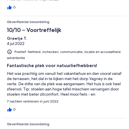
0
Geverifieerde beoordeling
10/10 – Voortreffelijk
Greetje T.
4 jul 2022
Positief: Netheid, inchecken, communicatie, locatie en accuraatheid
advertentie
Fantastische plek voor natuurliefhebbers!
Het was prachtig om vanuit het vakantiehuis en dan vooral vanaf
de terrassen, het dal in te kijken met het dorp Vagney in de
verte. De stilte van de plek was aangenaam. Het huis is ook heel
sfeervol. Tip: stoelen aan hoge tafel misschien vervangen door
stoelen met beter zitcomfort. Heel mooi fiets - en
wandelgebied . De gastvrouw en gastheer waren erg
7 nachten verbleven in juni 2022
vriendelijk en toegankelijk!
0
Geverifieerde beoordeling