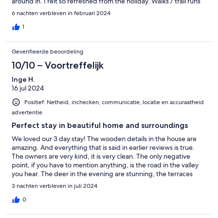
around in. I felt so refreshed from the holiday. Walks / trail runs
from the house are splendid. Plenty of mountain bike tracks as
6 nachten verbleven in februari 2024
well.
1
Geverifieerde beoordeling
10/10 – Voortreffelijk
Inge H.
16 jul 2024
Positief: Netheid, inchecken, communicatie, locatie en accuraatheid
advertentie
Perfect stay in beautiful home and surroundings
We loved our 3 day stay! The wooden details in the house are
amazing. And everything that is said in earlier reviews is true.
The owners are very kind, it is very clean. The only negative
point, if you have to mention anything, is the road in the valley
you hear. The deer in the evening are stunning, the terraces
around the home very nice. The well maintained home and
3 nachten verbleven in juli 2024
surroundings are great. Even the WiFi worked very well. We had
a perfect start of our holiday! Thank you Antonia and Bruno!
0