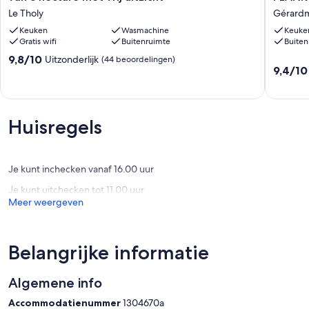
in
DES
Le Tholy
Gérard
een
NEIGES
bevoorrechte
Keuken
Wasmachine
WOOD
Keuke
Gratis wifi
Buitenruimte
Buiten
omgeving
PLANK
van
GÉRAR
9.8
9,8/10
Uitzonderlijk
(44 beoordelingen)
3
"
9.4
9,4/10
van
hectare
Gérard
van
10,
met
10,
Uitzonderlijk,
vrij
Uitzonder
(44
uitzicht
(106
beoordelingen)
Huisregels
Le
beoorde
Tholy
Je kunt inchecken vanaf 16.00 uur
Je kunt uitchecken tot 11.00 uur
Meer weergeven
Belangrijke informatie
Algemene info
Accommodatienummer
1304670a