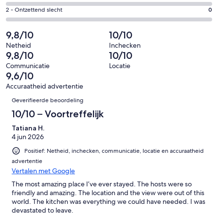
19
4
247
Redelijk.
Gastenscore:
2 - Ontzettend slecht
0
van
-
beoordelingen
2
2
247
Matig.
van
-
9,8/10
10/10
beoordelingen
0
247
Ontzettend
van
Netheid
Inchecken
beoordelingen
slecht.
9,8/10
10/10
247
0
beoordelingen
Communicatie
Locatie
van
9,6/10
247
Accuraatheid advertentie
beoordelingen
Beoordelingen
Geverifieerde beoordeling
10/10 – Voortreffelijk
Tatiana H.
4 jun 2026
Positief: Netheid, inchecken, communicatie, locatie en accuraatheid
advertentie
Vertalen met Google
The most amazing place I’ve ever stayed. The hosts were so
friendly and amazing. The location and the view were out of this
world. The kitchen was everything we could have needed. I was
devastated to leave.