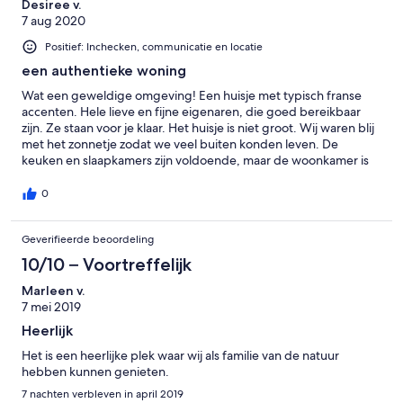
Desiree v.
7 aug 2020
Positief: Inchecken, communicatie en locatie
een authentieke woning
Wat een geweldige omgeving! Een huisje met typisch franse
accenten. Hele lieve en fijne eigenaren, die goed bereikbaar
zijn. Ze staan voor je klaar. Het huisje is niet groot. Wij waren blij
met het zonnetje zodat we veel buiten konden leven. De
keuken en slaapkamers zijn voldoende, maar de woonkamer is
boven, en er staat alleen een bank met een tv. Als we hier met
zijn vieren moesten vertoeven was dit te weinig geweest. Het
0
was heerlijk.
Geverifieerde beoordeling
10/10 – Voortreffelijk
Marleen v.
7 mei 2019
Heerlijk
Het is een heerlijke plek waar wij als familie van de natuur
hebben kunnen genieten.
7 nachten verbleven in april 2019