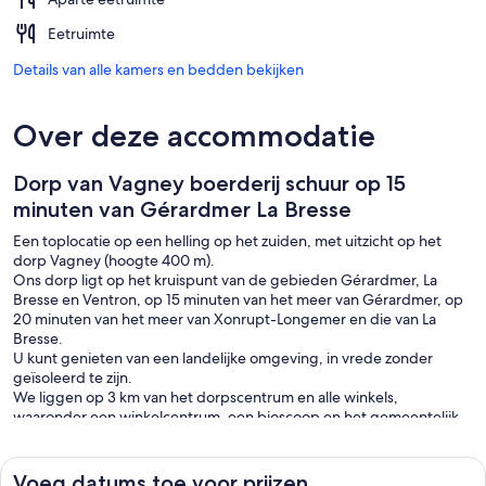
Eetruimte
Details van alle kamers en bedden bekijken
Over deze accommodatie
Dorp van Vagney boerderij schuur op 15
minuten van Gérardmer La Bresse
Een toplocatie op een helling op het zuiden, met uitzicht op het
dorp Vagney (hoogte 400 m).
Ons dorp ligt op het kruispunt van de gebieden Gérardmer, La
Bresse en Ventron, op 15 minuten van het meer van Gérardmer, op
20 minuten van het meer van Xonrupt-Longemer en die van La
Bresse.
U kunt genieten van een landelijke omgeving, in vrede zonder
geïsoleerd te zijn.
We liggen op 3 km van het dorpscentrum en alle winkels,
waaronder een winkelcentrum, een bioscoop en het gemeentelijk
zwembad. Ons huisje, gemakkelijk toegankelijk en zeer goed
geploegd.
(Vagney en de omliggende gehuchten geven toegang tot 200 km
Voeg datums toe voor prijzen