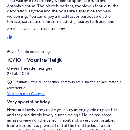
That was an extraordinary weekend spent at Bruno and
Antonia’s house. The place is perfect, the view is fabulous, the
decoration is typical and the hosts are super nice and very
welcoming. You can enjoy a breakfast or barbecue on the
terrace; sunset and sunrise included :) nearby La Bresse and
Vagney it is easy to find the chalet. The calmness of the location
2 nachten verbleven in februari 2019
is ressourcing. A place to definitely visit!
0
Geverifieerde beoordeling
10/10 – Voortreffelijk
Geverifieerde reiziger
27 feb 2024
Positief: Netheid, inchecken, communicatie, locatie en accuraatheid
advertentie
Vertalen met Google
Very special holiday
Hosts are lovely: they make your stay as enjoyable as possible
and they are simply lovely human beings. House has some
amazing views on the valley in front and is very comfortable.
Inside is super cozy. Great field at the front for kids to run