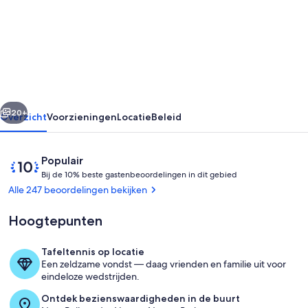
van
Vagney
boerderij
schuur
op
rige
Volgende
15
20+
Overzicht
Voorzieningen
Locatie
Beleid
minuten
van
Beoordelingen
10
Populair
Gérardmer
B
van
Bij de 10% beste gastenbeoordelingen in dit gebied
i
10,
Alle 247 beoordelingen bekijken
La
j
Populair
Bresse
onder
Hoogtepunten
d
gasten
e
Tafeltennis op locatie
1
Terras
Een zeldzame vondst — daag vrienden en familie uit voor
0
eindeloze wedstrijden.
%
Ontdek bezienswaardigheden in de buurt