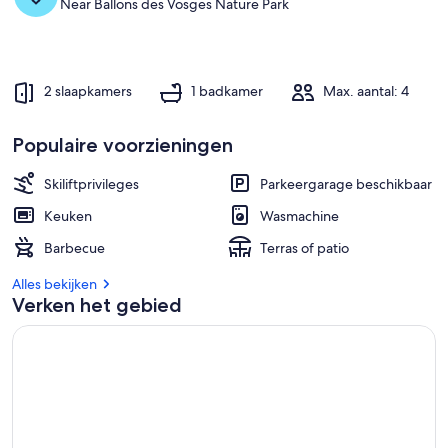
b
Near Ballons des Vosges Nature Park
e
s
t
e
2 slaapkamers
1 badkamer
Max. aantal: 4
g
a
Populaire voorzieningen
s
t
e
Skiliftprivileges
Parkeergarage beschikbaar
n
Keuken
Wasmachine
b
e
Barbecue
Terras of patio
o
o
Alles bekijken
r
Verken het gebied
d
e
l
i
n
g
e
n