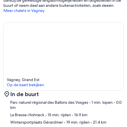
dankzij de geweldige langlaufmogelijkheden en skigebieden in de
buurt of neem deel aan andere buitenactiviteiten, zoals sleeën.
Meer chalets in Vagney
Vagney, Grand Est
Op de kaart bekijken
In de buurt
Kaart
Parc naturel régional des Ballons des Vosges
- 1 min. lopen
- 0.0
km
La Bresse-Hohneck
- 15 min. rijden
- 16.9 km
Wintersportplaats Gérardmer
- 19 min. rijden
- 21.4 km