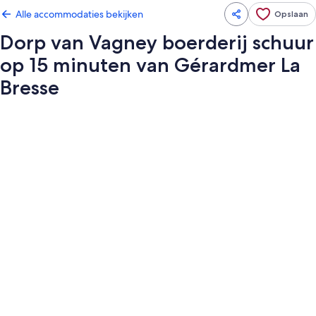
Alle accommodaties bekijken
Opslaan
Dorp van Vagney boerderij schuur
op 15 minuten van Gérardmer La
Bresse
Fotogalerie
voor
Dorp