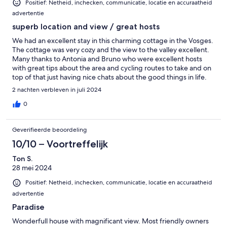
Positief: Netheid, inchecken, communicatie, locatie en accuraatheid
advertentie
superb location and view / great hosts
We had an excellent stay in this charming cottage in the Vosges.
The cottage was very cozy and the view to the valley excellent.
Many thanks to Antonia and Bruno who were excellent hosts
with great tips about the area and cycling routes to take and on
top of that just having nice chats about the good things in life.
We used the cottage as 'base camp' for some great cycling in
2 nachten verbleven in juli 2024
the area.
0
Geverifieerde beoordeling
10/10 – Voortreffelijk
Ton S.
28 mei 2024
Positief: Netheid, inchecken, communicatie, locatie en accuraatheid
advertentie
Paradise
Wonderfull house with magnificant view. Most friendly owners