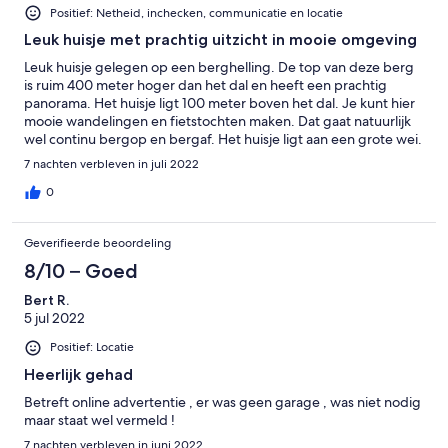
Positief: Netheid, inchecken, communicatie en locatie
Leuk huisje met prachtig uitzicht in mooie omgeving
Leuk huisje gelegen op een berghelling. De top van deze berg
is ruim 400 meter hoger dan het dal en heeft een prachtig
panorama. Het huisje ligt 100 meter boven het dal. Je kunt hier
mooie wandelingen en fietstochten maken. Dat gaat natuurlijk
wel continu bergop en bergaf. Het huisje ligt aan een grote wei.
Er zijn twee overdekte terrassen. Je kijkt uit over Vagney en de
7 nachten verbleven in juli 2022
heuvels daarachter. Erg mooi. Er komt hier zelden iemand
voorbij. Helemaal stil is het hier echter toch nooit, want je de
0
kunt de autoweg door het dal best goed horen op de
achtergrond. De eigenaars, die in het huis er vlak naast wonen
Geverifieerde beoordeling
met 3 katten en een hond, zijn aardig en vertellen graag over de
omgeving e.d. Je moet wel zelf beddengoed e.d. van thuis
8/10 – Goed
meenemen en zelf de eindschoonmaak doen (of 30 euro extra
Bert R.
betalen). Je zult in het huisje af en toe je hoofd stoten tenzij je
5 jul 2022
kleiner bent dan 1 meter 60 of tenzij je in staat bent nooit te
vergeten dat de doorgangen tussen de ruimtes heel laag zijn.
Positief: Locatie
Heerlijk gehad
Betreft online advertentie , er was geen garage , was niet nodig
maar staat wel vermeld !
7 nachten verbleven in juni 2022