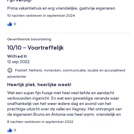
Prima vakantiehuis en erg vriendelijke, gastvrije eigenaren
10 nachten verbleven in september 2024
0
Geverifieerde beoordeling
10/10 – Voortreffelijk
Wilfred H.
12 sep 2022
Positief: Netheid, inchecken, communicatie, locatie en accuraatheid
advertentie
Heerlijk plek, heerlijke week!
Wat een super fijn huisje met heel veel liefde en aandacht
verbouwden ingericht. En wat een geweldige veranda waar
onafhankelijk van het weer iedere dag en avond van het
prachtige uitzicht over de vallei en Vagney. Het ontvangst van
de eigenaren Bruno en Antonia was heel warm, vriendelijk en
behulpzaam en dat bleef de hele week. Iedere avond kwamen
8 nachten verbleven in september 2022
de hertjes uit het bos grazen op het veld voor het huisje. Het
vlees voor ons de eerste keer in de. Vogezen maar zeker niet de
0