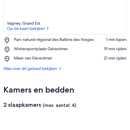
i
n
d
Vagney, Grand Est
i
Op de kaart bekijken
t
Place,
Parc naturel régional des Ballons des Vosges
‪1 min lopen‬
g
Parc
Op de kaart bekijken
e
Place,
Wintersportplaats Gérardmer
‪19 min rijden‬
naturel
b
Wintersportplaats
régional
Place,
Meer van Gérardmer
‪21 min rijden‬
i
Gérardmer
des
Meer
e
Ballons
van
Alles over dit gebied bekijken
d
des
Gérardmer
Vosges
Kamers en bedden
2 slaapkamers
(max. aantal: 4)