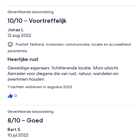
laatste keer. We hebben nog maar enkele van de vele mtb en
wandelroutes gedaan. A bien tot!
Geverifieerde beoordeling
10/10 – Voortreffelijk
Jonas L.
12 aug 2022
Positief: Netheid, inchecken, communicatie, locatie en accuraatheid
advertentie
Heerlijke rust
Geweldige eigenaars. Schitterende locatie. Mooi uitzicht.
Aanrader voor diegene die van rust, natuur, wandelen en
zwemmen houden.
7 nachten verbleven in augustus 2022
0
Geverifieerde beoordeling
8/10 – Goed
Bart S.
10 jul 2022