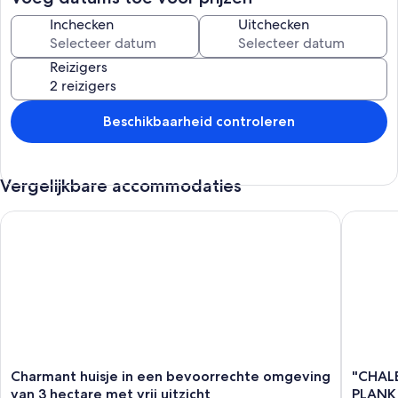
paden gemarkeerd door de Club van de Vogezen tussen 400 en
1100 meter hoogten met veel panoramisch uitzicht, waaronder 2
Inchecken
Uitchecken
paragliding-sites)
Reizigers
Beschikbaarheid controleren
Vergelijkbare accommodaties
Charmant huisje in een bevoorrechte omgeving van 3 hectare m
"CHALET
Charmant
"CHALE
Charmant huisje in een bevoorrechte omgeving
"CHAL
huisje
TOURBI
van 3 hectare met vrij uitzicht
PLANK