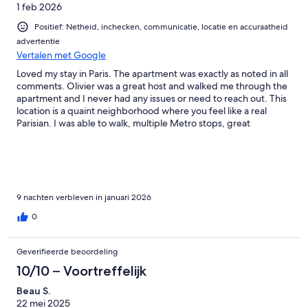
1 feb 2026
Positief: Netheid, inchecken, communicatie, locatie en accuraatheid
advertentie
Vertalen met Google
Loved my stay in Paris. The apartment was exactly as noted in all
comments. Olivier was a great host and walked me through the
apartment and I never had any issues or need to reach out. This
location is a quaint neighborhood where you feel like a real
Parisian. I was able to walk, multiple Metro stops, great
restaurants, bistros etc...I would definitely book again hopefully
soon!!
9 nachten verbleven in januari 2026
0
Geverifieerde beoordeling
10/10 – Voortreffelijk
Beau S.
22 mei 2025