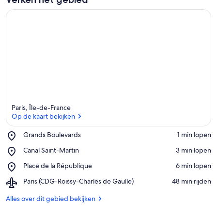
n
i
n
d
i
t
g
e
b
i
Paris, Île-de-France
e
Op de kaart bekijken
d
Place,
Grands Boulevards
‪1 min lopen‬
Grands
Op de kaart bekijken
Place,
Canal Saint-Martin
‪3 min lopen‬
Boulevards
Canal
Place,
Place de la République
‪6 min lopen‬
Saint-
Place
Martin
Airport,
Paris (CDG-Roissy-Charles de Gaulle)
‪48 min rijden‬
de
Paris
la
(CDG-
Alles over dit gebied bekijken
République
Roissy-
Charles