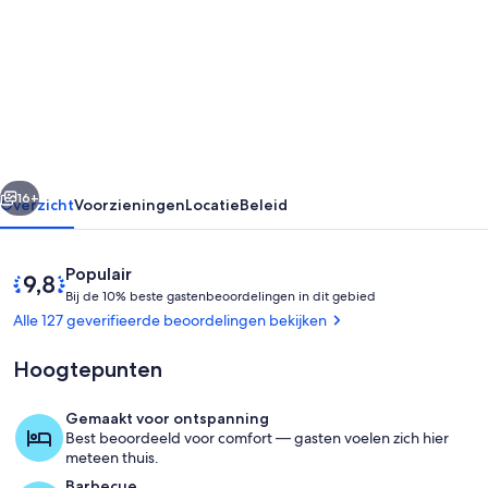
luxe
1BR
rustige
volledig
ingerichte
keuken
rige
Volgende
wasmachine
16+
Overzicht
Voorzieningen
Locatie
Beleid
/
droger
Beoordelingen
9,8
Populair
a
B
van
Bij de 10% beste gastenbeoordelingen in dit gebied
i
10,
Alle 127 geverifieerde beoordelingen bekijken
/
j
Populair
c
onder
Hoogtepunten
d
gasten
e
Gemaakt voor ontspanning
1
Kamer
Best beoordeeld voor comfort — gasten voelen zich hier
0
meteen thuis.
%
Barbecue