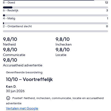
10
venster
Gastenscore:
8 - Goed
12
-
8
Uitstekend.
Gastenscore:
6 - Redelijk
3
-
111
6
Goed.
Gastenscore:
4 - Matig
1
van
-
12
4
127
Redelijk.
Gastenscore:
2 - Ontzettend slecht
0
van
-
beoordelingen
3
2
127
Matig.
van
-
9,8/10
9,8/10
beoordelingen
1
127
Ontzettend
van
Netheid
Inchecken
beoordelingen
slecht.
9,8/10
9,8/10
127
0
beoordelingen
Communicatie
Locatie
van
9,8/10
127
Accuraatheid advertentie
beoordelingen
Beoordelingen
Geverifieerde beoordeling
10/10 – Voortreffelijk
Ken D.
30 jun 2026
Positief: Netheid, inchecken, communicatie, locatie en accuraatheid
advertentie
Vertalen met Google