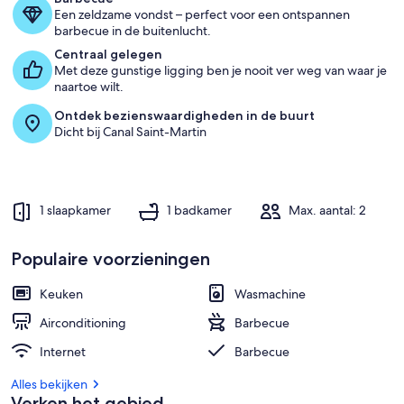
Een zeldzame vondst – perfect voor een ontspannen
b
barbecue in de buitenlucht.
e
s
Centraal gelegen
t
Met deze gunstige ligging ben je nooit ver weg van waar je
e
naartoe wilt.
Ontdek bezienswaardigheden in de buurt
g
Dicht bij Canal Saint-Martin
a
s
t
e
n
1 slaapkamer
1 badkamer
Max. aantal: 2
b
e
o
Populaire voorzieningen
o
r
Keuken
Wasmachine
d
e
Airconditioning
Barbecue
l
i
Internet
Barbecue
n
g
Alles bekijken
e
Verken het gebied