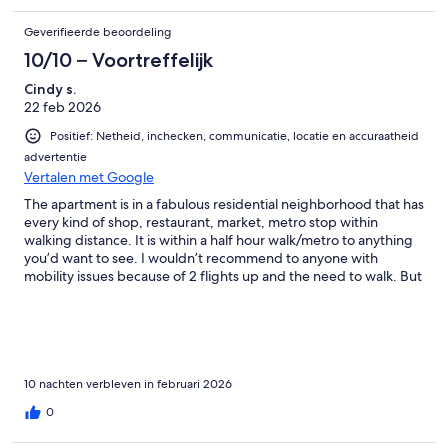
Geverifieerde beoordeling
10/10 – Voortreffelijk
Cindy s.
22 feb 2026
Positief: Netheid, inchecken, communicatie, locatie en accuraatheid
advertentie
Vertalen met Google
The apartment is in a fabulous residential neighborhood that has
every kind of shop, restaurant, market, metro stop within
walking distance. It is within a half hour walk/metro to anything
you’d want to see. I wouldn’t recommend to anyone with
mobility issues because of 2 flights up and the need to walk. But
that’s what we loved about it.The apartment is in an old building
with rustic charm. It doesn’t have an official “living area” but the
kitchen eating and desk area was good for hanging out.
10 nachten verbleven in februari 2026
0