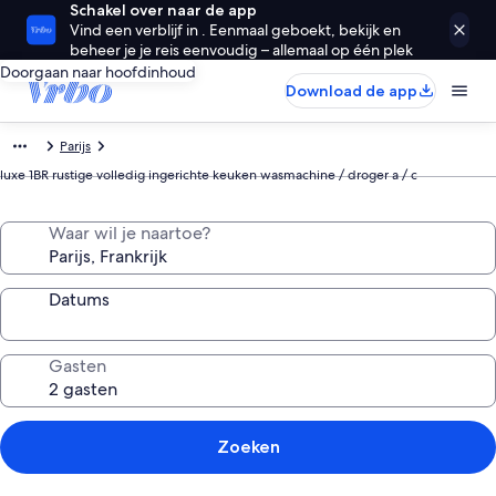
Schakel over naar de app
Vind een verblijf in . Eenmaal geboekt, bekijk en
beheer je je reis eenvoudig – allemaal op één plek
Doorgaan naar hoofdinhoud
Download de app
Parijs
luxe 1BR rustige volledig ingerichte keuken wasmachine / droger a / c
Waar wil je naartoe?
Datums
Gasten
Zoeken