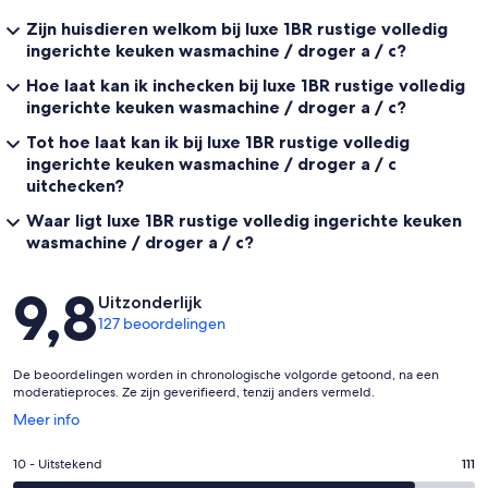
Zijn huisdieren welkom bij luxe 1BR rustige volledig
ingerichte keuken wasmachine / droger a / c?
Hoe laat kan ik inchecken bij luxe 1BR rustige volledig
ingerichte keuken wasmachine / droger a / c?
Tot hoe laat kan ik bij luxe 1BR rustige volledig
ingerichte keuken wasmachine / droger a / c
uitchecken?
Waar ligt luxe 1BR rustige volledig ingerichte keuken
wasmachine / droger a / c?
Beoordelingen
9,8
Uitzonderlijk
127 beoordelingen
De beoordelingen worden in chronologische volgorde getoond, na een
moderatieproces. Ze zijn geverifieerd, tenzij anders vermeld.
Opent
Meer info
in
een
Gastenscore:
10 - Uitstekend
111
nieuw