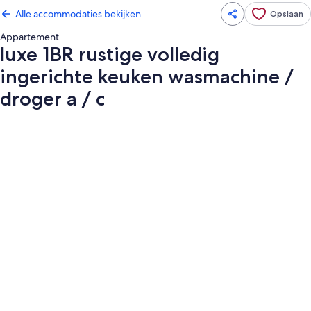
Alle accommodaties bekijken
Opslaan
Appartement
luxe 1BR rustige volledig
ingerichte keuken wasmachine /
droger a / c
Fotogalerie
voor