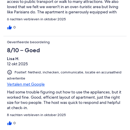
access to public transport or walk to many attractions. We also
loved that we felt we weren't in an over-turistic area but living
like Parisians do. The apartment is generously equipped with
everything you need for a very comfortable stay. We loved it.
6 nachten verbleven in oktober 2025
0
Geverifieerde beoordeling
8/10 – Goed
Lisa H.
12 okt 2025
Positief: Netheid, inchecken, communicatie, locatie en accuraatheid
advertentie
Vertalen met Google
Had some trouble figuring out how to use the appliances, but it
worked fine. Good, efficient layout of apartment, just the right
size for two people. The host was quick to respond and helpful
at check-in.
8 nachten verbleven in oktober 2025
0