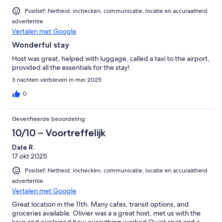
Positief: Netheid, inchecken, communicatie, locatie en accuraatheid
advertentie
Vertalen met Google
Wonderful stay
Host was great, helped with luggage, called a taxi to the airport,
provided all the essentials for the stay!
3 nachten verbleven in mei 2025
0
Geverifieerde beoordeling
10/10 – Voortreffelijk
Dale R.
17 okt 2025
Positief: Netheid, inchecken, communicatie, locatie en accuraatheid
advertentie
Vertalen met Google
Great location in the 11th. Many cafes, transit options, and
groceries available. Olivier was a a great host, met us with the
keys and explained how everything worked.Quiet spot and a