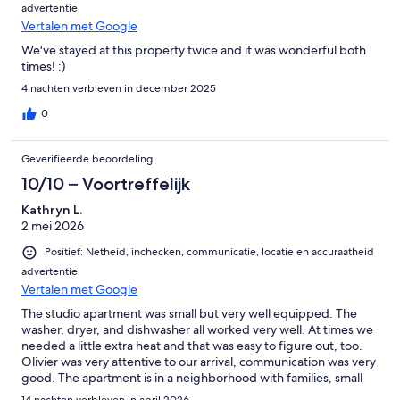
advertentie
Vertalen met Google
We've stayed at this property twice and it was wonderful both
times! :)
4 nachten verbleven in december 2025
0
Geverifieerde beoordeling
10/10 – Voortreffelijk
Kathryn L.
2 mei 2026
Positief: Netheid, inchecken, communicatie, locatie en accuraatheid
advertentie
Vertalen met Google
The studio apartment was small but very well equipped. The
washer, dryer, and dishwasher all worked very well. At times we
needed a little extra heat and that was easy to figure out, too.
Olivier was very attentive to our arrival, communication was very
good. The apartment is in a neighborhood with families, small
businesses, bakeries, and a wonderful Tuesday and Friday
14 nachten verbleven in april 2026