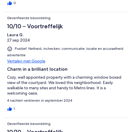
0
Geverifieerde beoordeling
10/10 – Voortreffelijk
Laura G.
27 sep 2024
Positief: Netheid, inchecken, communicatie, locatie en accuraatheid
advertentie
Vertalen met Google
Charm in a brilliant location
Cozy, well appointed property with a charming window boxed
view of the courtyard. We loved this neighborhood. Easily
walkable to many sites and handy to Metro lines. It is a
welcoming oasis.
4 nachten verbleven in september 2024
1
Geverifieerde beoordeling
10/10 – Voortreffelijk