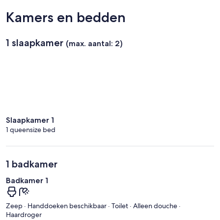
de
Kamers en bedden
Gaulle)
1 slaapkamer
(max. aantal: 2)
Slaapkamer 1
1 queensize bed
1 badkamer
Badkamer 1
Zeep · Handdoeken beschikbaar · Toilet · Alleen douche ·
Haardroger