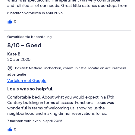
which was spectacular. The apartment was very comfortable
and fulfilled all of our needs. Great little eateries doorsteps from
our apartment. We were also very centrally located for easy
8 nachten verbleven in april 2025
access for our one week. Stay in Paris.
0
Geverifieerde beoordeling
8/10 – Goed
Kate B.
30 apr 2025
Positief: Netheid, inchecken, communicatie, locatie en accuraatheid
advertentie
Vertalen met Google
Louis was so helpful.
Comfortable bed. About what you would expect in a 17th
Century building in terms of access. Functional. Louis was
wonderful in terms of welcoming us, showing us the
neighborhood and making dinner reservations for us.
7 nachten verbleven in april 2025
0