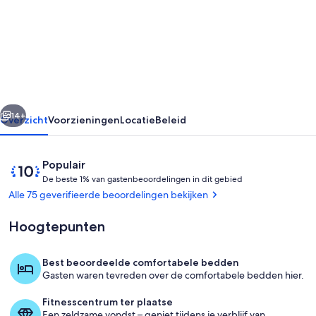
Charmant
appartement
gerenoveerd
-
3
rige
Volgende
personen
14+
Overzicht
Voorzieningen
Locatie
Beleid
-
MARAIS
Beoordelingen
10
Populair
-
D
van
De beste 1% van gastenbeoordelingen in dit gebied
e
10,
Alle 75 geverifieerde beoordelingen bekijken
Populair
b
onder
Hoogtepunten
e
gasten
s
t
Best beoordeelde comfortabele bedden
e
Exterieur
Gasten waren tevreden over de comfortabele bedden hier.
1
Fitnesscentrum ter plaatse
%
Een zeldzame vondst – geniet tijdens je verblijf van