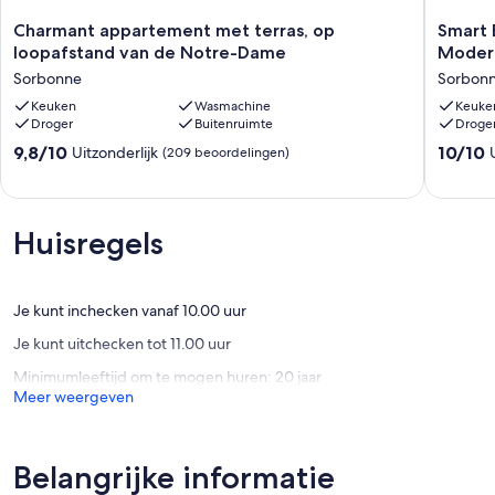
Winkelstraat in 1 minuut.
Charmant
Smart
Charmant appartement met terras, op
Smart 
appartement
En
Een minuut van de metro Rambuteau (L 11) en drie minuten van het
loopafstand van de Notre-Dame
Modern
met
Grote
stadhuis (L 1).
Sorbonne
Sorbon
terras,
Studio,
op
Keuken
Wasmachine
Amazin
Keuke
Veel buslijnen.
Droger
Buitenruimte
Droge
loopafstand
Views,
van
Modern
9.8
10.0
9,8/10
10/10
Uitzonderlijk
(209 beoordelingen)
de
Zonnig,
van
van
Notre-
comfort
10,
10,
Dame
beste
Uitzonderlijk,
Uitzonder
Sorbonne
locatie
(209
(134
Huisregels
Sorbon
beoordelingen)
beoorde
Je kunt inchecken vanaf 10.00 uur
Je kunt uitchecken tot 11.00 uur
Minimumleeftijd om te mogen huren: 20 jaar
Meer weergeven
Belangrijke informatie