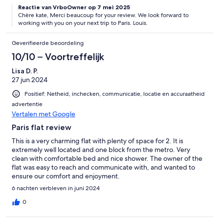
Reactie van VrboOwner op 7 mei 2025
Chère kate, Merci beaucoup for your review. We look forward to
working with you on your next trip to Paris. Louis.
Geverifieerde beoordeling
10/10 – Voortreffelijk
Lisa D. P.
27 jun 2024
Positief: Netheid, inchecken, communicatie, locatie en accuraatheid
advertentie
Vertalen met Google
Paris flat review
This is a very charming flat with plenty of space for 2. It is
extremely well located and one block from the metro. Very
clean with comfortable bed and nice shower. The owner of the
flat was easy to reach and communicate with, and wanted to
ensure our comfort and enjoyment.
6 nachten verbleven in juni 2024
0