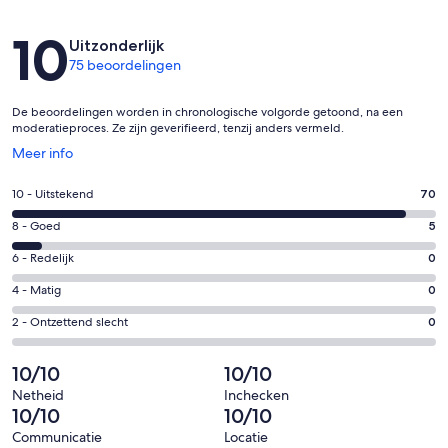
Beoordelingen
10
Uitzonderlijk
75 beoordelingen
De beoordelingen worden in chronologische volgorde getoond, na een
moderatieproces. Ze zijn geverifieerd, tenzij anders vermeld.
Opent
Meer info
in
een
Gastenscore:
10 - Uitstekend
70
nieuw
10
venster
Gastenscore:
8 - Goed
5
-
8
Uitstekend.
Gastenscore:
6 - Redelijk
0
-
70
6
Goed.
Gastenscore:
4 - Matig
0
van
-
5
4
75
Redelijk.
Gastenscore:
2 - Ontzettend slecht
0
van
-
beoordelingen
0
2
75
Matig.
van
-
10/10
10/10
beoordelingen
0
75
Ontzettend
van
Netheid
Inchecken
beoordelingen
slecht.
10/10
10/10
75
0
beoordelingen
Communicatie
Locatie