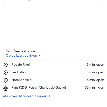
i
n
d
i
t
g
e
b
i
e
Paris, Île-de-France
d
Op de kaart bekijken
Place,
Rue de Rivoli
‪3 min lopen‬
Rue
Op de kaart bekijken
Place,
Les Halles
‪3 min lopen‬
de
Les
Rivoli
Place,
Hôtel de Ville
‪6 min lopen‬
Halles
Hôtel
Airport,
Paris (CDG-Roissy-Charles de Gaulle)
‪55 min rijden‬
de
Paris
Ville
(CDG-
Alles over dit gebied bekijken
Roissy-
Charles