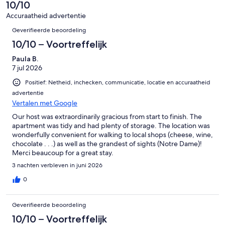
van
10/10
75
Accuraatheid advertentie
beoordelingen
Beoordelingen
Geverifieerde beoordeling
10/10 – Voortreffelijk
Paula B.
7 jul 2026
Positief: Netheid, inchecken, communicatie, locatie en accuraatheid
advertentie
Vertalen met Google
Our host was extraordinarily gracious from start to finish. The
apartment was tidy and had plenty of storage. The location was
wonderfully convenient for walking to local shops (cheese, wine,
chocolate . . .) as well as the grandest of sights (Notre Dame)!
Merci beaucoup for a great stay.
3 nachten verbleven in juni 2026
0
Geverifieerde beoordeling
10/10 – Voortreffelijk