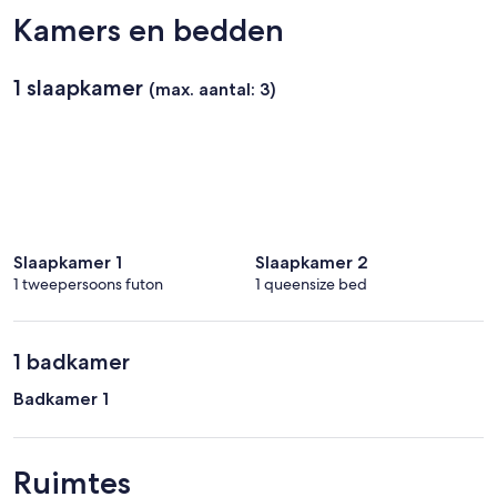
de
Kamers en bedden
Gaulle)
1 slaapkamer
(max. aantal: 3)
Slaapkamer 1
Slaapkamer 2
1 tweepersoons futon
1 queensize bed
1 badkamer
Badkamer 1
Ruimtes