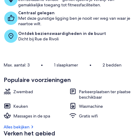
gemakkelijke toegang tot fitnessfaciliteiten.
v
a
Centraal gelegen
n
Met deze gunstige ligging ben je nooit ver weg van waar je
naartoe wilt.
g
Ontdek bezienswaardigheden in de buurt
a
Dicht bij Rue de Rivoli
s
t
e
n
b
Max. aantal: 3
•
1 slaapkamer
•
2 bedden
e
o
o
Populaire voorzieningen
r
d
Zwembad
Parkeerplaatsen ter plaatse
e
beschikbaar
l
i
Keuken
Wasmachine
n
g
Massages in de spa
Gratis wifi
e
n
Alles bekijken
Verken het gebied