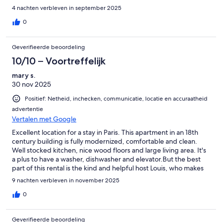
4 nachten verbleven in september 2025
0
Geverifieerde beoordeling
10/10 – Voortreffelijk
mary s.
30 nov 2025
Positief: Netheid, inchecken, communicatie, locatie en accuraatheid
advertentie
Vertalen met Google
Excellent location for a stay in Paris. This apartment in an 18th
century building is fully modernized, comfortable and clean.
Well stocked kitchen, nice wood floors and large living area. It's
a plus to have a washer, dishwasher and elevator.But the best
part of this rental is the kind and helpful host Louis, who makes
his guests feel welcome and well cared for. His walking tour of
9 nachten verbleven in november 2025
the neighborhood was very helpful.
0
Geverifieerde beoordeling