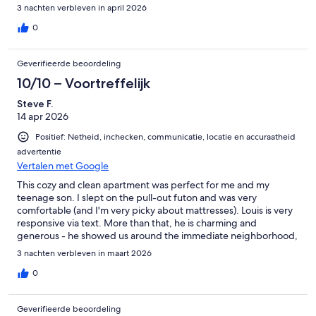
favorite spots. It was such a warm welcome to Paris! We also
3 nachten verbleven in april 2026
took him up on his restaurant recommendation and had a
beautiful evening at a nearby brassiere. Hope to stay at Louis’
0
again next time we’re in Paris!
Geverifieerde beoordeling
10/10 – Voortreffelijk
Steve F.
14 apr 2026
Positief: Netheid, inchecken, communicatie, locatie en accuraatheid
advertentie
Vertalen met Google
This cozy and clean apartment was perfect for me and my
teenage son. I slept on the pull-out futon and was very
comfortable (and I'm very picky about mattresses). Louis is very
responsive via text. More than that, he is charming and
generous - he showed us around the immediate neighborhood,
gave several restaurant suggestions, and would certainly have
3 nachten verbleven in maart 2026
offered more had we wanted it. My son and I couldn't have
been happier.
0
Geverifieerde beoordeling