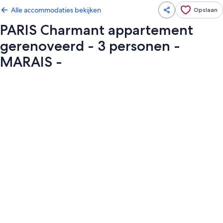
Alle accommodaties bekijken
Opslaan
PARIS Charmant appartement
gerenoveerd - 3 personen -
MARAIS -
Fotogalerie
voor
PARIS