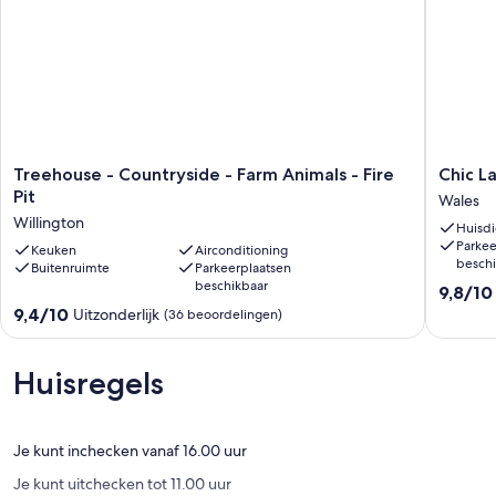
Treehouse
Chic
Treehouse - Countryside - Farm Animals - Fire
Chic L
-
Lakehou
Pit
Wales
Countryside
with
Willington
Huisdi
-
a
Parkee
Farm
Keuken
Airconditioning
gorgeo
beschi
Buitenruimte
Parkeerplaatsen
Animals
view
beschikbaar
9.8
-
Wales
9,8/10
van
Fire
9.4
9,4/10
Uitzonderlijk
(36 beoordelingen)
10,
Pit
van
Uitzonder
Willington
10,
(61
Uitzonderlijk,
Huisregels
beoorde
(36
beoordelingen)
Je kunt inchecken vanaf 16.00 uur
Je kunt uitchecken tot 11.00 uur