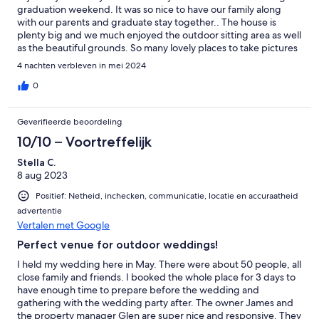
graduation weekend. It was so nice to have our family along
with our parents and graduate stay together.. The house is
plenty big and we much enjoyed the outdoor sitting area as well
as the beautiful grounds. So many lovely places to take pictures
and hang outside with drinks prior to dinner. The
4 nachten verbleven in mei 2024
groundskeeper was very nice and not intrusive at all. He and his
wife live in the guest house, but he never once bothered us. He
0
gave us his cell and was available if we needed anything. If we
are ever back in this area I would definitely stay here again.
Geverifieerde beoordeling
10/10 – Voortreffelijk
Stella C.
8 aug 2023
Positief: Netheid, inchecken, communicatie, locatie en accuraatheid
advertentie
Vertalen met Google
Perfect venue for outdoor weddings!
I held my wedding here in May. There were about 50 people, all
close family and friends. I booked the whole place for 3 days to
have enough time to prepare before the wedding and
gathering with the wedding party after. The owner James and
the property manager Glen are super nice and responsive. They