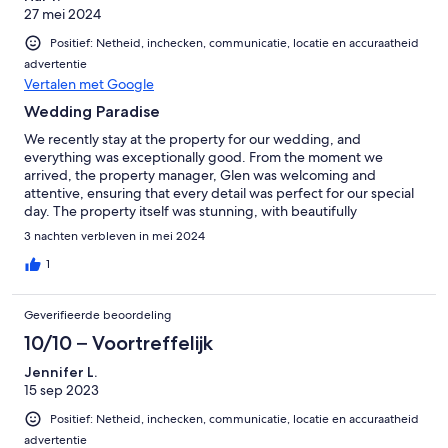
27 mei 2024
Positief: Netheid, inchecken, communicatie, locatie en accuraatheid
advertentie
Vertalen met Google
Wedding Paradise
We recently stay at the property for our wedding, and
everything was exceptionally good. From the moment we
arrived, the property manager, Glen was welcoming and
attentive, ensuring that every detail was perfect for our special
day. The property itself was stunning, with beautifully
manicured gardens and elegantly decorated spaces that
3 nachten verbleven in mei 2024
provided the perfect backdrop for our ceremony and
reception. The accommodations were comfortable and
1
luxurious, offering our guests a relaxing and enjoyable stay.
Overall, we couldn't have asked for a better place to celebrate
Geverifieerde beoordeling
our wedding. Highly recommended for anyone looking for a
picturesque and well-managed venue for their special occasion.
10/10 – Voortreffelijk
Jennifer L.
15 sep 2023
Positief: Netheid, inchecken, communicatie, locatie en accuraatheid
advertentie