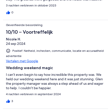
Easily held all of our friends during our stay. Would recommend
3 nachten verbleven in oktober 2023
to anyone looking to have an intimate wedding in a gorgeous
venue.
0
Geverifieerde beoordeling
10/10 – Voortreffelijk
Nicole H.
24 sep 2024
Positief: Netheid, inchecken, communicatie, locatie en accuraatheid
advertentie
Vertalen met Google
Wedding weekend magic
I can’t even begin to say how incredible this property was. We
held our wedding weekend here and it was just stunning. Glen
the property manager was always a step ahead of us and eager
to help. I couldn’t be happier.
4 nachten verbleven in september 2024
3