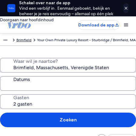
Schakel over naar de app
Vind een verblijf in . Eenmaal geboekt, bekijk en
beheer je je reis eenvoudig – allemaal op één plek
Doorgaan naar hoofdinhoud
Download de app
Brimfield
Your Own Private Luxury Resort - Sturbridge / Brimfield, MA
Waar wil je naartoe?
Datums
Gasten
Zoeken