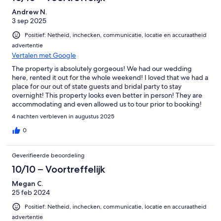
an AMAZING stay, if you’re thinking about booking this location
Andrew N.
for any reason I highly recommend it. Glen Manor will always
3 sep 2025
hold a special place in our hearts.
Positief: Netheid, inchecken, communicatie, locatie en accuraatheid
advertentie
Vertalen met Google
The property is absolutely gorgeous! We had our wedding
here, rented it out for the whole weekend! I loved that we had a
place for our out of state guests and bridal party to stay
overnight! This property looks even better in person! They are
accommodating and even allowed us to tour prior to booking!
The flowers were blooming, well cared for, due to the natural
4 nachten verbleven in augustus 2025
beauty of the property we didn’t have to decorate! We had the
ceremony in the front garden area, it was absolutely stunning.
0
Cocktail hour around the pool, we were able to set up a large
catered grazing table and a bar, we still had plenty of room for
Geverifieerde beoordeling
cocktail tables, seating and our guests. We held the reception
on the turf area under a tent. Everything was fantastic! People
10/10 – Voortreffelijk
raved about how beautiful the property is! This was an absolute
Megan C.
perfect fit for our wedding. The getting ready area is large and
25 feb 2024
beautiful! The house also is full of amenities like cookware,
glasses, laundry, and plenty of towels! Glen was super helpful,
Positief: Netheid, inchecken, communicatie, locatie en accuraatheid
he met vendors who needed to unload items, helped with
advertentie
electrical hookups and even fished a lost ring out of the pool.