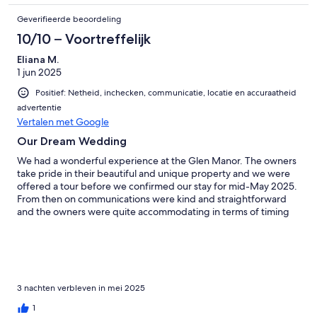
husband and I can't stop talking about it.
Geverifieerde beoordeling
10/10 – Voortreffelijk
Eliana M.
1 jun 2025
Positief: Netheid, inchecken, communicatie, locatie en accuraatheid
advertentie
Vertalen met Google
Our Dream Wedding
We had a wonderful experience at the Glen Manor. The owners
take pride in their beautiful and unique property and we were
offered a tour before we confirmed our stay for mid-May 2025.
From then on communications were kind and straightforward
and the owners were quite accommodating in terms of timing
for setting up by vendors (e.g, outdoors tent) which could have
arrived one day before our check-in). During our wedding
seeking everything went quite well, thanks to Glen’s help (the
property manager). Our guest staying in the property loved the
place as well as those who only came for the wedding ceremony
and reception. The property is so stunning, that you feel like you
3 nachten verbleven in mei 2025
entered a magical place once you cross the gate. Our wedding
1
was incredibly beautiful and we couldn’t be happier with our