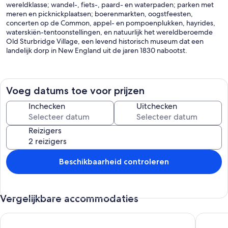
wereldklasse; wandel-, fiets-, paard- en waterpaden; parken met
meren en picknickplaatsen; boerenmarkten, oogstfeesten,
concerten op de Common, appel- en pompoenplukken, hayrides,
waterskiën-tentoonstellingen, en natuurlijk het wereldberoemde
Old Sturbridge Village, een levend historisch museum dat een
landelijk dorp in New England uit de jaren 1830 nabootst.
Deze accommodatie heeft alles in Wall Street Journal als het huis
van de dag. Trakteer uw gezin op luxe accommodaties en
voorzieningen: een zwembadcomplex met casita en barbecuegrill,
Voeg datums toe voor prijzen
twee tennisbanen (gras en klei), een oefenterrein voor golfen,
grasveldspellen, een schuur en kraal (breng uw paard!), prive-vijver
Inchecken
Uitchecken
om te vissen, 60 parkachtige hectare met prive-paden om te
wandelen of paardrijden, een vuurplaats, glooiende velden, tuinen,
Reizigers
meerdere patio's en dekken, en weelderige
landschapsarchitectuur. Er is zelfs een thema-café 'Klein Italië',
ideaal voor kleine evenementen. En voor de liefhebber of dealer
van Antique Fair - vrijwel onbeperkt parkeren in het veld. Alles over
Beschikbaarheid controleren
deze woning is van topklasse. U zult een vakantie hebben om altijd
te onthouden.
Vergelijkbare accommodaties
Treehouse - Countryside - Farm Animals - Fire Pit
Chic Lak