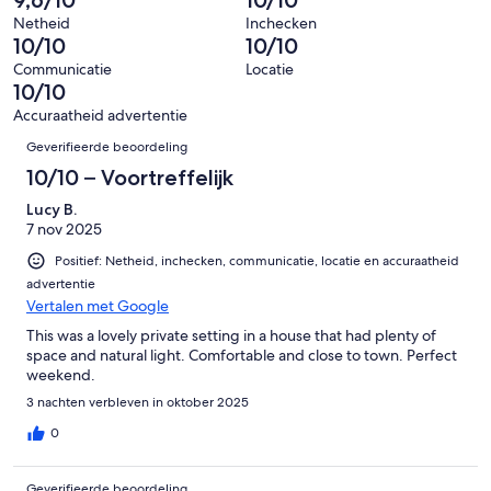
beoordelingen
0
39
Ontzettend
van
Netheid
Inchecken
beoordelingen
slecht.
10/10
10/10
39
0
beoordelingen
Communicatie
Locatie
van
10/10
39
Accuraatheid advertentie
beoordelingen
Beoordelingen
Geverifieerde beoordeling
10/10 – Voortreffelijk
Lucy B.
7 nov 2025
Positief: Netheid, inchecken, communicatie, locatie en accuraatheid
advertentie
Vertalen met Google
This was a lovely private setting in a house that had plenty of
space and natural light. Comfortable and close to town. Perfect
weekend.
3 nachten verbleven in oktober 2025
0
Geverifieerde beoordeling