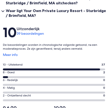
Sturbridge / Brimfield, MA uitchecken?
Waar ligt Your Own Private Luxury Resort - Sturbridge
/ Brimfield, MA?
Beoordelingen
10
Uitzonderlijk
39 beoordelingen
De beoordelingen worden in chronologische volgorde getoond, na een
moderatieproces. Ze zijn geverifieerd, tenzij anders vermeld.
Opent
Meer info
in
een
Gastenscore:
10 - Uitstekend
37
nieuw
10
venster
Gastenscore:
8 - Goed
2
-
8
Uitstekend.
Gastenscore:
6 - Redelijk
0
-
37
6
Goed.
Gastenscore:
4 - Matig
0
van
-
2
4
39
Redelijk.
Gastenscore:
2 - Ontzettend slecht
0
van
-
beoordelingen
0
2
39
Matig.
van
-
9,6/10
10/10