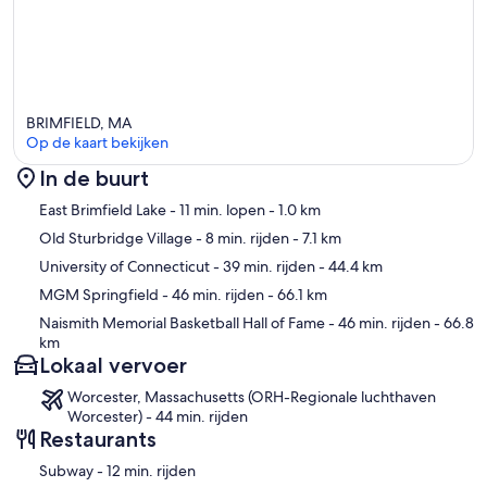
BRIMFIELD, MA
Op de kaart bekijken
In de buurt
Kaart
East Brimfield Lake
- 11 min. lopen
- 1.0 km
Old Sturbridge Village
- 8 min. rijden
- 7.1 km
University of Connecticut
- 39 min. rijden
- 44.4 km
MGM Springfield
- 46 min. rijden
- 66.1 km
Naismith Memorial Basketball Hall of Fame
- 46 min. rijden
- 66.8
km
Lokaal vervoer
Worcester, Massachusetts (ORH-Regionale luchthaven
Worcester) - 44 min. rijden
Restaurants
‪Subway - ‬12 min. rijden