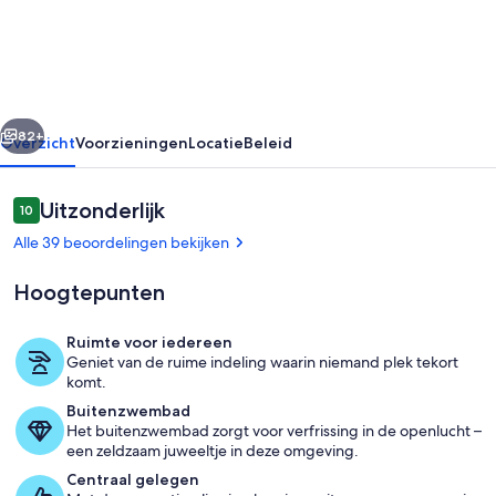
Private
Luxury
Resort
-
rige
Volgende
Sturbridge
82+
Overzicht
Voorzieningen
Locatie
Beleid
/
Brimfield,
Beoordelingen
Uitzonderlijk
10
10 op 10 –
MA
Alle 39 beoordelingen bekijken
Hoogtepunten
Ruimte voor iedereen
Geniet van de ruime indeling waarin niemand plek tekort
Interieur
komt.
Buitenzwembad
Het buitenzwembad zorgt voor verfrissing in de openlucht –
een zeldzaam juweeltje in deze omgeving.
Centraal gelegen