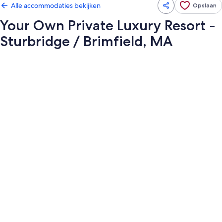
Alle accommodaties bekijken
Opslaan
Your Own Private Luxury Resort -
Sturbridge / Brimfield, MA
Fotogalerie
voor
Your
Own