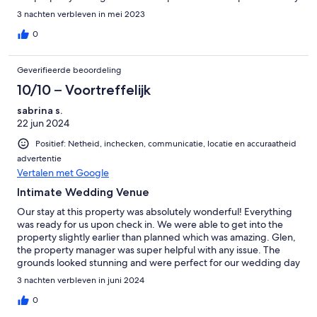
gave me lots of useful tips and helped me a lot with the rental
3 nachten verbleven in mei 2023
drop-off and pick-up. The golf court and the lake are highlights
of the whole itinerary. There is a town nearby, where you can
0
find nice restaurants, cvs, sushi, thai food, hotels, the location is
very convenience. Highly recommended!
Geverifieerde beoordeling
10/10 – Voortreffelijk
sabrina s.
22 jun 2024
Positief: Netheid, inchecken, communicatie, locatie en accuraatheid
advertentie
Vertalen met Google
Intimate Wedding Venue
Our stay at this property was absolutely wonderful! Everything
was ready for us upon check in. We were able to get into the
property slightly earlier than planned which was amazing. Glen,
the property manager was super helpful with any issue. The
grounds looked stunning and were perfect for our wedding day
and overall wedding vision. I'd highly recommend renting this
3 nachten verbleven in juni 2024
space for an intimate wedding. There were 20 of us total! We
had our ceremony outside in the yard, then had dinner inside
0
together from a private chef we hired. It was a perfect day. My