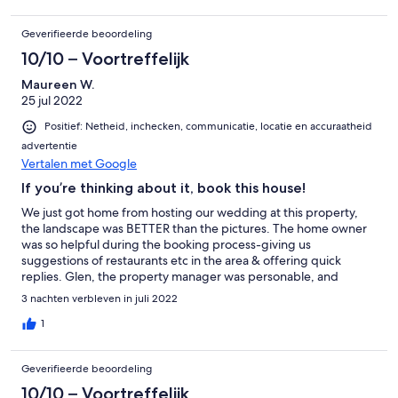
choice of celebrating our big day at Glen Manor.
Geverifieerde beoordeling
10/10 – Voortreffelijk
Maureen W.
25 jul 2022
Positief: Netheid, inchecken, communicatie, locatie en accuraatheid
advertentie
Vertalen met Google
If you’re thinking about it, book this house!
We just got home from hosting our wedding at this property,
the landscape was BETTER than the pictures. The home owner
was so helpful during the booking process-giving us
suggestions of restaurants etc in the area & offering quick
replies. Glen, the property manager was personable, and
EXTREMELY helpful. We blew a fuse during wedding glam, and
3 nachten verbleven in juli 2022
when we called Glen, he was there in less than 2 minutes to save
the day. He was quick at replying to any texts/questions we had.
1
He was hands on when we needed it but also allowed us the
privacy needed. We requested for flowers to be watered in the
Geverifieerde beoordeling
morning as our ceremony was during the typical time he’d be
watering them & he obliged happily without hesitation. We had
10/10 – Voortreffelijk