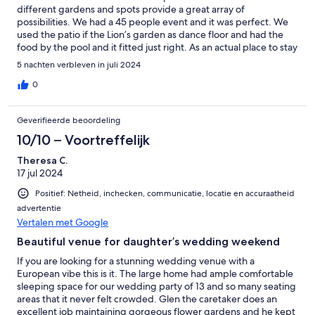
different gardens and spots provide a great array of
possibilities. We had a 45 people event and it was perfect. We
used the patio if the Lion’s garden as dance floor and had the
food by the pool and it fitted just right. As an actual place to stay
and live, it is okay. The rooms are spacious but none of the main
5 nachten verbleven in juli 2024
ones actually have privacy since the walls don’t close all the way
up or it communicates with another. Also the bath rooms, dryer
0
and dishwasher are pretty old and small for such a big space.
Most of the outside and inside needs Some paint or fixing. The
Geverifieerde beoordeling
house keeper Glen is super helpful to support and move things
around. Sean, the owner, was easy to communicate with and
10/10 – Voortreffelijk
accommodating. For a few days and events mostly outside it’s
Theresa C.
great. We had a fantastic time and it gives astonishing pictures If
17 jul 2024
you plan to mostly be inside or expect a spick and span place
inside and out, think where your expectations are.
Positief: Netheid, inchecken, communicatie, locatie en accuraatheid
advertentie
Vertalen met Google
Beautiful venue for daughter’s wedding weekend
If you are looking for a stunning wedding venue with a
European vibe this is it. The large home had ample comfortable
sleeping space for our wedding party of 13 and so many seating
areas that it never felt crowded. Glen the caretaker does an
excellent job maintaining gorgeous flower gardens and he kept