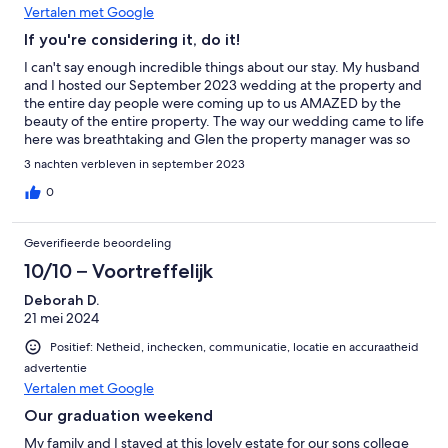
Vertalen met Google
If you're considering it, do it!
I can't say enough incredible things about our stay. My husband
and I hosted our September 2023 wedding at the property and
the entire day people were coming up to us AMAZED by the
beauty of the entire property. The way our wedding came to life
here was breathtaking and Glen the property manager was so
incredibly helpful with communication throughout. The house
3 nachten verbleven in september 2023
was extremely clean and we loved hanging out by the pool the
days leading up to the wedding. I only hope we have an excuse
0
to stay here again in the future!
Geverifieerde beoordeling
10/10 – Voortreffelijk
Deborah D.
21 mei 2024
Positief: Netheid, inchecken, communicatie, locatie en accuraatheid
advertentie
Vertalen met Google
Our graduation weekend
My family and I stayed at this lovely estate for our sons college