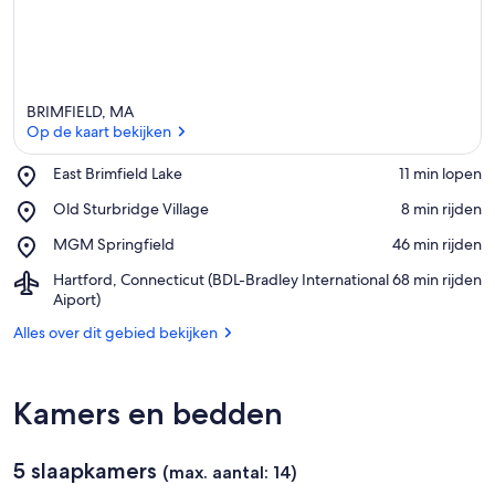
BRIMFIELD, MA
Op de kaart bekijken
Place,
East Brimfield Lake
‪11 min lopen‬
East
Op de kaart bekijken
Place,
Old Sturbridge Village
‪8 min rijden‬
Brimfield
Old
Lake
Place,
MGM Springfield
‪46 min rijden‬
Sturbridge
MGM
Village
Airport,
Hartford, Connecticut (BDL-Bradley International
‪68 min rijden‬
Springfield
Hartford,
Aiport)
Connecticut
Alles over dit gebied bekijken
(BDL-
Bradley
International
Aiport)
Kamers en bedden
5 slaapkamers
(max. aantal: 14)