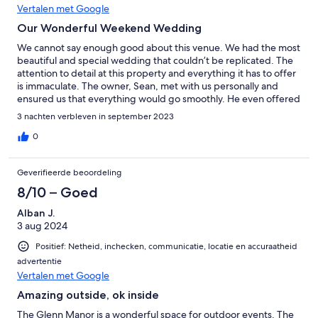
Vertalen met Google
10/10. It was the perfect place for a wedding and I can’t say
enough great things!
Our Wonderful Weekend Wedding
We cannot say enough good about this venue. We had the most
beautiful and special wedding that couldn’t be replicated. The
attention to detail at this property and everything it has to offer
is immaculate. The owner, Sean, met with us personally and
ensured us that everything would go smoothly. He even offered
us a backup plan if the weather went south. The property
3 nachten verbleven in september 2023
manager Glen was extremely friendly and helpful. He offered
just the right amount of accessibility while allowing guests their
0
space and privacy. There was so much to offer and we tried to
utilize every part of this property. From tossing the bouquet off
Geverifieerde beoordeling
the balcony, to cocktail hour by the pool, brunch in the cafe, a
ceremony in the garden, and a reception in the grass court. I
8/10 – Goed
can’t recommend this place enough. It provides you a beautiful
Alban J.
venue with many places to hold the ceremony and allows you to
3 aug 2024
bring your own creativity to make the wedding unique to your
interests. We certainly hope to visit again some day!
Positief: Netheid, inchecken, communicatie, locatie en accuraatheid
advertentie
Vertalen met Google
Amazing outside, ok inside
The Glenn Manor is a wonderful space for outdoor events. The