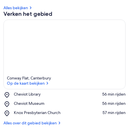
Alles bekijken
Verken het gebied
Conway Flat, Canterbury
Op de kaart bekijken
Place,
Cheviot Library
‪56 min rijden‬
Cheviot
Op de kaart bekijken
Place,
Cheviot Museum
‪56 min rijden‬
Library
Cheviot
Place,
Knox Presbyterian Church
‪57 min rijden‬
Museum
Knox
Presbyterian
Alles over dit gebied bekijken
Church