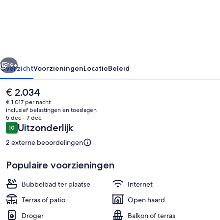
rige
Volgende
19+
Overzicht
Voorzieningen
Locatie
Beleid
De
€ 2.034
huidige
€ 1.017 per nacht
prijs
inclusief belastingen en toeslagen
is
5 dec - 7 dec
€ 2.034
Beoordelingen
Uitzonderlijk
10
10 op 10 –
2 externe beoordelingen
Populaire voorzieningen
Buiten dineren
Bubbelbad ter plaatse
Internet
Terras of patio
Open haard
Droger
Balkon of terras