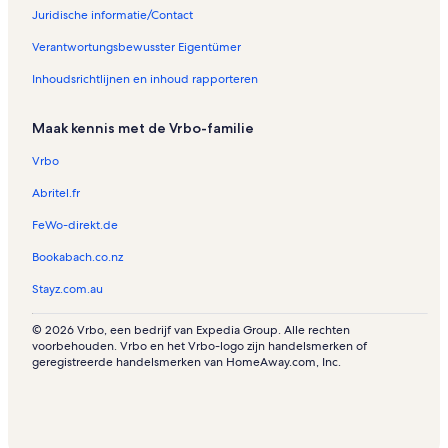
Juridische informatie/Contact
Verantwortungsbewusster Eigentümer
Inhoudsrichtlijnen en inhoud rapporteren
Maak kennis met de Vrbo-familie
Vrbo
Abritel.fr
FeWo-direkt.de
Bookabach.co.nz
Stayz.com.au
© 2026 Vrbo, een bedrijf van Expedia Group. Alle rechten
voorbehouden. Vrbo en het Vrbo-logo zijn handelsmerken of
geregistreerde handelsmerken van HomeAway.com, Inc.