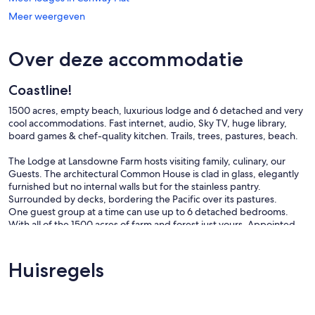
Meer weergeven
Over deze accommodatie
Coastline!
1500 acres, empty beach, luxurious lodge and 6 detached and very
cool accommodations. Fast internet, audio, Sky TV, huge library,
board games & chef-quality kitchen. Trails, trees, pastures, beach.
The Lodge at Lansdowne Farm hosts visiting family, culinary, our
Guests. The architectural Common House is clad in glass, elegantly
furnished but no internal walls but for the stainless pantry.
Surrounded by decks, bordering the Pacific over its pastures.
One guest group at a time can use up to 6 detached bedrooms.
With all of the 1500 acres of farm and forest just yours. Appointed
like an elegant hotel, this place is super private, with as much fast
connection as our Guests may require.
Huisregels