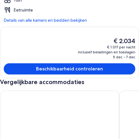
Tuin
Eetruimte
Details van alle kamers en bedden bekijken
De
€ 2.034
huidige
€ 1.017 per nacht
prijs
inclusief belastingen en toeslagen
is
5 dec - 7 dec
€ 2.034
Beschikbaarheid controleren
Vergelijkbare accommodaties
The River House - Ngaroma
Country 