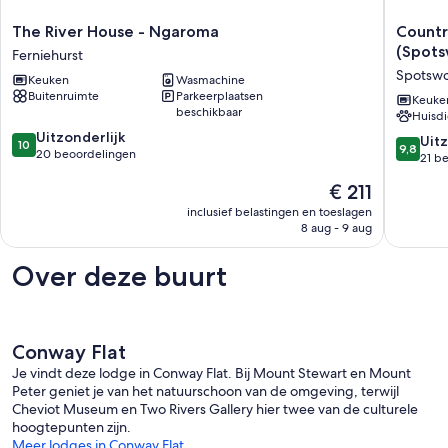
The
Country
The River House - Ngaroma
Countr
River
Cottage
(Spot
Ferniehurst
House
Delight
Spotsw
Keuken
Wasmachine
-
in
Buitenruimte
Parkeerplaatsen
Ngaroma
the
Keuke
beschikbaar
Huisdi
Ferniehurst
Hurunui
10.0
Uitzonderlijk
(Spotsw
9.8
Uitz
10
9,8
van
20 beoordelingen
Spotsw
van
21 b
10,
10,
De
€ 211
Uitzonderlijk,
Uitzonder
prijs
20
21
inclusief belastingen en toeslagen
is
beoordelingen
8 aug - 9 aug
beoorde
€ 211
Over deze buurt
Conway Flat
Je vindt deze lodge in Conway Flat. Bij Mount Stewart en Mount
Peter geniet je van het natuurschoon van de omgeving, terwijl
Cheviot Museum en Two Rivers Gallery hier twee van de culturele
hoogtepunten zijn.
Meer lodges in Conway Flat